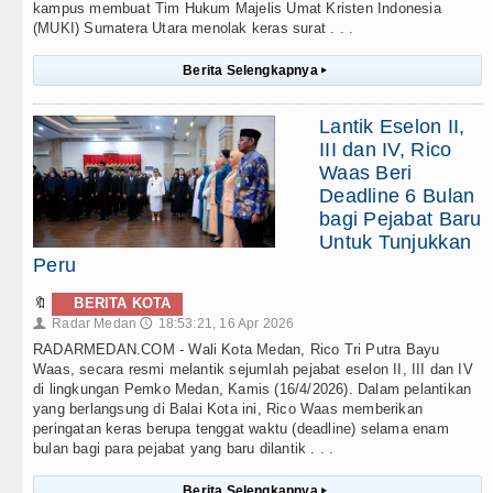
kampus membuat Tim Hukum Majelis Umat Kristen Indonesia
(MUKI) Sumatera Utara menolak keras surat . . .
Berita Selengkapnya
▸
Lantik Eselon II,
III dan IV, Rico
Waas Beri
Deadline 6 Bulan
bagi Pejabat Baru
Untuk Tunjukkan
Peru
🔖
BERITA KOTA
Radar Medan
18:53:21, 16 Apr 2026
👤
🕔
RADARMEDAN.COM - Wali Kota Medan, Rico Tri Putra Bayu
Waas, secara resmi melantik sejumlah pejabat eselon II, III dan IV
di lingkungan Pemko Medan, Kamis (16/4/2026). Dalam pelantikan
yang berlangsung di Balai Kota ini, Rico Waas memberikan
peringatan keras berupa tenggat waktu (deadline) selama enam
bulan bagi para pejabat yang baru dilantik . . .
Berita Selengkapnya
▸