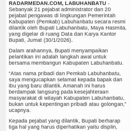
RADARMEDAN.COM, LABUHANBATU
-
Sebut LSL Pengidap HIV/AIDS di Ja
Sebanyak 21 pejabat administrator dan 20
pejabat pengawas di lingkungan Pemerintah
Arsenal Dibungkam Real Betis pada L
Kabupaten (Pemkab) Labuhanbatu secara resmi
dilantik oleh Bupati Labuhanbatu, Maya Hasmita,
Chelsea Tumbang Ditekuk Juventus 
yang digelar di ruang Data dan Karya Kantor
Bupati, Jumat (30/1/2026).
Bupati Taput Sambut Kunjungan Kapol
Dalam arahannya, Bupati menyampaikan
pelantikan ini adalah langkah awal untuk
PD AIJ Sumut Kembali Amankan Aset 
bersama membangun Kabupaten Labuhanbatu.
Bupati Toba Lantik 39 Pejabat, Tekan
“Atas nama pribadi dan Pemkab Labuhanbatu,
saya mengucapkan selamat kepada bapak dan
LGB Minus T dan Q Sebagai Orientasi
ibu yang baru dilantik. Amanah ini harus
berdampak langsung pada kesejahteraan
Danrem 011 Lilawangsa Brigjen TNI 
masyarakat di wilayah Kabupaten Labuhanbatu,
Aceh
bukan untuk kepentingan pribadi atau golongan,”
ucapnya.
Era Baru Pengobatan Pasien Kanker P
Kepada pejabat yang dilantik, Bupati berharap
Rico Waas Nonaktifkan Lurah AUR, 
tiga hal yang harus diperhatikan yaitu displin,