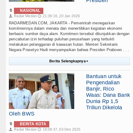
Presiden
🔖
NASIONAL
Radar Medan
21:39:16, 20 Jan 2026
👤
🕔
RADARMEDAN.COM, JAKARTA - Pemerintah menegaskan
komitmennya dalam menata dan menertibkan kegiatan ekonomi
berbasis sumber daya alam. Komitmen tersebut ditunjukkan dengan
pencabutan izin terhadap puluhan perusahaan yang terbukti
melakukan pelanggaran di kawasan hutan. Menteri Sekretaris
Negara Prasetyo Hadi menyampaikan bahwa Presiden Prabowo . . .
Berita Selengkapnya
▸
Bantuan untuk
Pengendalian
Banjir, Rico
Waas: Dana Bank
Dunia Rp 1,5
Triliun Dikelola
Oleh BWS
🔖
BERITA KOTA
Radar Medan
18:09:37, 03 Des 2025
👤
🕔