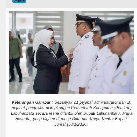
Teknologi
DAERAH
Sebut LSL Pengidap HIV/AIDS di Ja
Internasional
Arsenal Dibungkam Real Betis pada L
Wisata
Chelsea Tumbang Ditekuk Juventus 
TIPS dan TRIK
Bupati Taput Sambut Kunjungan Kapol
+ Lainnya
PD AIJ Sumut Kembali Amankan Aset 
Video
Bupati Toba Lantik 39 Pejabat, Tekan
Kesehatan
LGB Minus T dan Q Sebagai Orientasi
Kuliner
Danrem 011 Lilawangsa Brigjen TNI 
Keterangan Gambar :
Sebanyak 21 pejabat administrator dan 20
Siraman Rohani
Aceh
pejabat pengawas di lingkungan Pemerintah Kabupaten (Pemkab)
Labuhanbatu secara resmi dilantik oleh Bupati Labuhanbatu, Maya
Hasmita, yang digelar di ruang Data dan Karya Kantor Bupati,
Era Baru Pengobatan Pasien Kanker P
Jumat (30/1/2026).
Rico Waas Nonaktifkan Lurah AUR, 