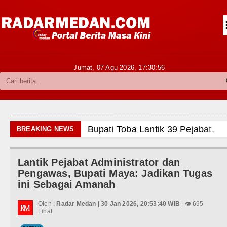
Siantar-Simalungun
Kabupaten Karo
Pakpak Bharat
Jumat, 07 Agu 2026,
17:30:57
Kabupaten Simalungun
Metropolitan
TNI POLRI
Bupati Toba Lantik 39 Pejabat, Tekan
BREAKING NEWS
Hukum dan Kriminal
LGB Minus T dan Q Sebagai Orientasi
Lantik Pejabat Administrator dan
Politik
Danrem 011 Lilawangsa Brigjen TNI 
Pengawas, Bupati Maya: Jadikan Tugas
Aceh
ini Sebagai Amanah
Hiburan
Era Baru Pengobatan Pasien Kanker P
Oleh :
Radar Medan | 30 Jan 2026, 20:53:40 WIB
| 👁 695
Olahraga
Lihat
Rico Waas Nonaktifkan Lurah AUR, 