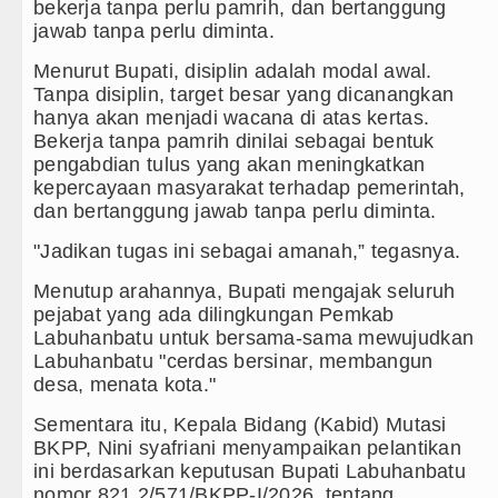
bekerja tanpa perlu pamrih, dan bertanggung
Sebut LSL Pengidap HIV/AIDS di Ja
jawab tanpa perlu diminta.
Menurut Bupati, disiplin adalah modal awal.
Arsenal Dibungkam Real Betis pada L
Tanpa disiplin, target besar yang dicanangkan
hanya akan menjadi wacana di atas kertas.
Chelsea Tumbang Ditekuk Juventus 
Bekerja tanpa pamrih dinilai sebagai bentuk
pengabdian tulus yang akan meningkatkan
Bupati Taput Sambut Kunjungan Kapol
kepercayaan masyarakat terhadap pemerintah,
dan bertanggung jawab tanpa perlu diminta.
PD AIJ Sumut Kembali Amankan Aset 
"Jadikan tugas ini sebagai amanah,” tegasnya.
Menutup arahannya, Bupati mengajak seluruh
pejabat yang ada dilingkungan Pemkab
Labuhanbatu untuk bersama-sama mewujudkan
Labuhanbatu "cerdas bersinar, membangun
desa, menata kota."
Sementara itu, Kepala Bidang (Kabid) Mutasi
BKPP, Nini syafriani menyampaikan pelantikan
ini berdasarkan keputusan Bupati Labuhanbatu
nomor 821.2/571/BKPP-I/2026, tentang