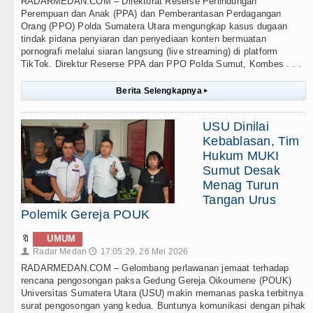
RADARMEDAN.COM – Direktorat Reserse Perlindungan
Perempuan dan Anak (PPA) dan Pemberantasan Perdagangan
Orang (PPO) Polda Sumatera Utara mengungkap kasus dugaan
tindak pidana penyiaran dan penyediaan konten bermuatan
pornografi melalui siaran langsung (live streaming) di platform
TikTok. Direktur Reserse PPA dan PPO Polda Sumut, Kombes . . .
Berita Selengkapnya
▸
USU Dinilai
Kebablasan, Tim
Hukum MUKI
Sumut Desak
Menag Turun
Tangan Urus
Polemik Gereja POUK
🔖
UMUM
Radar Medan
17:05:29, 26 Mei 2026
👤
🕔
RADARMEDAN.COM – Gelombang perlawanan jemaat terhadap
rencana pengosongan paksa Gedung Gereja Oikoumene (POUK)
Universitas Sumatera Utara (USU) makin memanas paska terbitnya
surat pengosongan yang kedua. Buntunya komunikasi dengan pihak