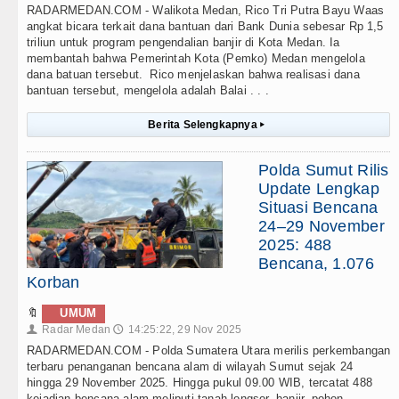
RADARMEDAN.COM - Walikota Medan, Rico Tri Putra Bayu Waas
angkat bicara terkait dana bantuan dari Bank Dunia sebesar Rp 1,5
triliun untuk program pengendalian banjir di Kota Medan. Ia
membantah bahwa Pemerintah Kota (Pemko) Medan mengelola
dana batuan tersebut. Rico menjelaskan bahwa realisasi dana
bantuan tersebut, mengelola adalah Balai . . .
Berita Selengkapnya
▸
Polda Sumut Rilis
Update Lengkap
Situasi Bencana
24–29 November
2025: 488
Bencana, 1.076
Korban
🔖
UMUM
Radar Medan
14:25:22, 29 Nov 2025
👤
🕔
RADARMEDAN.COM - Polda Sumatera Utara merilis perkembangan
terbaru penanganan bencana alam di wilayah Sumut sejak 24
hingga 29 November 2025. Hingga pukul 09.00 WIB, tercatat 488
kejadian bencana alam meliputi tanah longsor, banjir, pohon