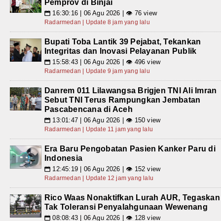
Pemprov di Binjai
16:30:16 | 06 Agu 2026 | 👁 76 view
📅
Radarmedan | Update 8 jam yang lalu
Bupati Toba Lantik 39 Pejabat, Tekankan
Integritas dan Inovasi Pelayanan Publik
15:58:43 | 06 Agu 2026 | 👁 496 view
📅
Radarmedan | Update 9 jam yang lalu
Danrem 011 Lilawangsa Brigjen TNI Ali Imran
Sebut TNI Terus Rampungkan Jembatan
Pascabencana di Aceh
13:01:47 | 06 Agu 2026 | 👁 150 view
📅
Radarmedan | Update 11 jam yang lalu
Era Baru Pengobatan Pasien Kanker Paru di
Indonesia
12:45:19 | 06 Agu 2026 | 👁 152 view
📅
Radarmedan | Update 12 jam yang lalu
Rico Waas Nonaktifkan Lurah AUR, Tegaskan
Tak Toleransi Penyalahgunaan Wewenang
08:08:43 | 06 Agu 2026 | 👁 128 view
📅