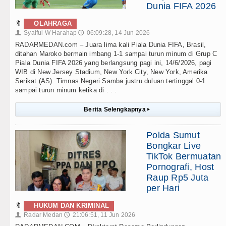
Dunia FIFA 2026
🔖
OLAHRAGA
Syaiful W Harahap
06:09:28, 14 Jun 2026
👤
🕔
RADARMEDAN.com – Juara lima kali Piala Dunia FIFA, Brasil,
ditahan Maroko bermain imbang 1-1 sampai turun minum di Grup C
Piala Dunia FIFA 2026 yang berlangsung pagi ini, 14/6/2026, pagi
WIB di New Jersey Stadium, New York City, New York, Amerika
Serikat (AS). Timnas Negeri Samba justru duluan tertinggal 0-1
sampai turun minum ketika di . . .
Berita Selengkapnya
▸
Polda Sumut
Bongkar Live
TikTok Bermuatan
Pornografi, Host
Raup Rp5 Juta
per Hari
🔖
HUKUM DAN KRIMINAL
Radar Medan
21:06:51, 11 Jun 2026
👤
🕔