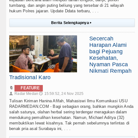
tumbang, dan angin puting beliung yang tersebar di 21 wilayah
hukum Polres jajaran. Update Ddata terbaru, . . .
Berita Selengkapnya
▸
Secercah
Harapan Alami
bagi Pejuang
Kesehatan,
Nyaman Pasca
Nikmati Rempah
Tradisional Karo
🔖
FEATURE
Radar Medan
15:59:52, 24 Nov 2025
👤
🕔
Tulisan Kiriman Hanina Afifah, Mahasiswi Ilmu Komunikasi USU
RADARMEDAN.COM - Bagi sebagian orang, bahkan mungkin Anda
salah satunya, olahan herbal sering terdengar meragukan dalam
mendukung pemulihan kesehatan. Namun, Michael Aditya (32)
membuktikan lewat kisahnya. Tak pernah sebelumnya terlintas di
benak pria asal Surabaya ini, . . .