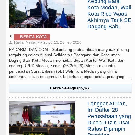
Kepung Balai
Kota Medan, Wali
Kota Rico Waas
Akhirnya Tarik SE
Dagang Babi
🔖
BERITA KOTA
Radar Medan
20:01:13, 26 Feb 2026
👤
🕔
RADARMEDAN.COM - Gelombang protes ribuan masyarakat yang
tergabung dalam Aliansi Solidaritas Pedagang dan Konsumen
Daging Babi Kota Medan memadati depan Kantor Wali Kota dan
gedung DPRD Medan, Kamis (26/2/2026). Massa menuntut
pencabutan Surat Edaran (SE) Wali Kota Medan yang dinilai
diskriminatif dan mengancam keberlangsungan usaha pedagang . . .
Berita Selengkapnya
▸
Langgar Aturan,
Ini Daftar 28
Perusahaan yang
Dicabut Izin Usai
Ratas Dipimpin