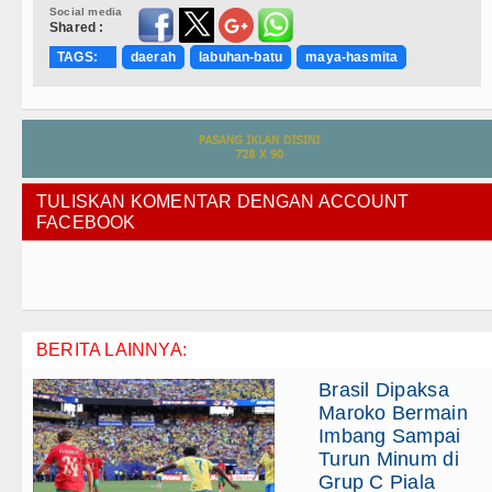
Social media
Shared :
TAGS:
daerah
labuhan-batu
maya-hasmita
TULISKAN KOMENTAR DENGAN ACCOUNT
FACEBOOK
BERITA LAINNYA:
Brasil Dipaksa
Maroko Bermain
Imbang Sampai
Turun Minum di
Grup C Piala