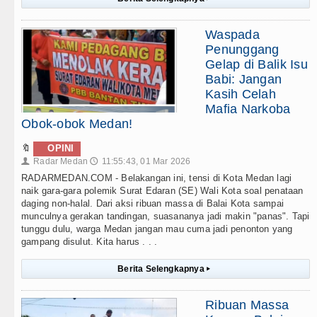
Waspada
Penunggang
Gelap di Balik Isu
Babi: Jangan
Kasih Celah
Mafia Narkoba
Obok-obok Medan!
🔖
OPINI
Radar Medan
11:55:43, 01 Mar 2026
👤
🕔
RADARMEDAN.COM - Belakangan ini, tensi di Kota Medan lagi
naik gara-gara polemik Surat Edaran (SE) Wali Kota soal penataan
daging non-halal. Dari aksi ribuan massa di Balai Kota sampai
munculnya gerakan tandingan, suasananya jadi makin "panas". Tapi
tunggu dulu, warga Medan jangan mau cuma jadi penonton yang
gampang disulut. Kita harus . . .
Berita Selengkapnya
▸
Ribuan Massa