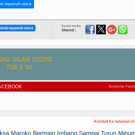
b-tapanuli-utara
Social media
kab-tapanuli-utara
Shared :
FACEBOOK
Komentar Face
Kembali Ke halaman U
paksa Maroko Bermain Imbang Sampai Turun Minum