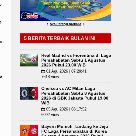
p
Bayern Munich Menang Tipis Atas Aston Villa Lag
2
Ayo Perangi Narkoba
⇑
⇑
5 BERITA TERBAIK BULAN INI
an
Real Madrid vs Fiorentina di Laga
Persahabatan Sabtu 1 Agustus
2026 Pukul 23.00 WIB
01 Agu 2026 | 07:29:41
📅
a
7618 view
Chelsea vs AC Milan Laga
Persahabatan Sabtu 8 Agustus
2026 di GBK Jakarta Pukul 19.00
WIB
05 Agu 2026 | 08:17:52
📅
6092 view
Bayern Munich Tandang ke Jeju
FC Laga Persahabatan di Korea