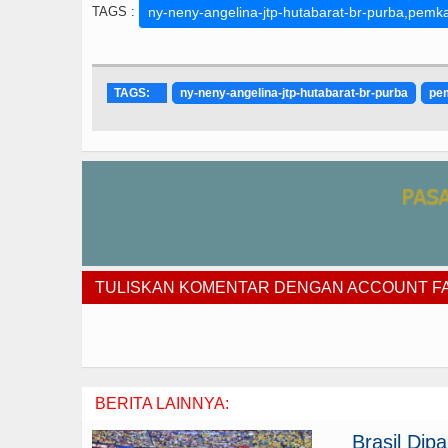
TAGS :
ny-neny-angelina-jtp-hutabarat-br-purba,pemka
TAGS:
ny-neny-angelina-jtp-hutabarat-br-purba
pem
TULISKAN KOMENTAR DENGAN ACCOUNT 
BERITA LAINNYA:
Brasil Di