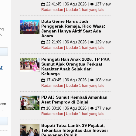
22:41:45 | 06 Agu 2026 | 👁 137 view
📅
Radarmedan | Update 1 hari yang lalu
Duta Genre Harus Jadi
Penggerak Remaja, Rico Waas:
ng
Jangan Hanya Aktif Saat Ada
k
Acara
22:21:09 | 06 Agu 2026 | 👁 129 view
📅
Radarmedan | Update 1 hari yang lalu
Peringati Hari Anak 2026, TP PKK
Sumut Ajak Orangtua Perkuat
t
Karakter Anak Sejak dari
Keluarga
17:40:45 | 06 Agu 2026 | 👁 108 view
📅
Radarmedan | Update 1 hari yang lalu
PD AIJ Sumut Kembali Amankan
Aset Pemprov di Binjai
nten
16:30:16 | 06 Agu 2026 | 👁 177 view
📅
 .
Radarmedan | Update 1 hari yang lalu
Bupati Toba Lantik 39 Pejabat,
Tekankan Integritas dan Inovasi
Pelayanan Publik