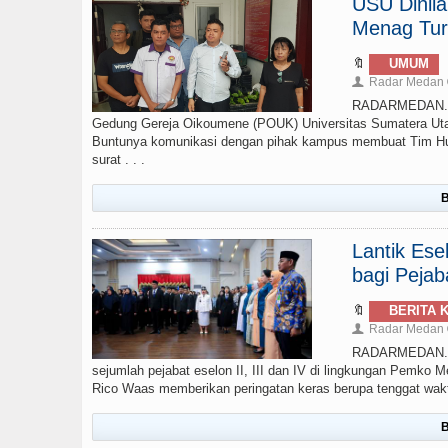
USU Dinil
Menag Tur
🔖
UMUM
Radar Medan
👤
RADARMEDAN.CO
Gedung Gereja Oikoumene (POUK) Universitas Sumatera Uta
Buntunya komunikasi dengan pihak kampus membuat Tim Huk
surat . . .
B
Lantik Ese
bagi Pejab
🔖
BERITA 
Radar Medan
👤
RADARMEDAN.COM
sejumlah pejabat eselon II, III dan IV di lingkungan Pemko M
Rico Waas memberikan peringatan keras berupa tenggat waktu 
B