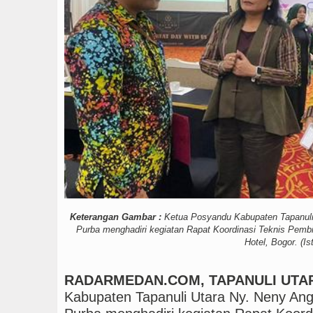
Tujuh Tewas dalam Pene
Keterangan Gambar :
Ketua Posyandu Kabupaten Tapanuli 
Purba menghadiri kegiatan Rapat Koordinasi Teknis Pem
Hotel, Bogor. (Ist
RADARMEDAN.COM, TAPANULI UTA
Kabupaten Tapanuli Utara Ny. Neny Ange