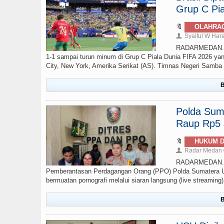
Grup C Pia
🔖
OLAHRA
Syaiful W Har
👤
RADARMEDAN.com 
1-1 sampai turun minum di Grup C Piala Dunia FIFA 2026 yan
City, New York, Amerika Serikat (AS). Timnas Negeri Samba ju
B
Polda Sumu
Raup Rp5 J
🔖
HUKUM D
Radar Medan
👤
RADARMEDAN.COM
Pemberantasan Perdagangan Orang (PPO) Polda Sumatera Ut
bermuatan pornografi melalui siaran langsung (live streamin
B