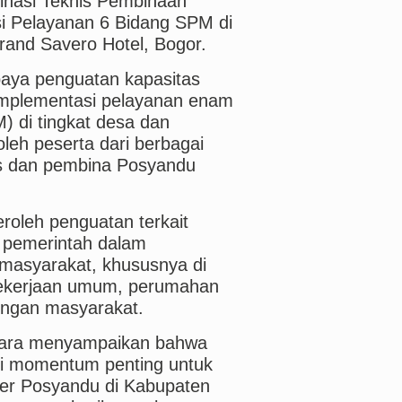
inasi Teknis Pembinaan
 Pelayanan 6 Bidang SPM di
Grand Savero Hotel, Bogor.
paya penguatan kapasitas
mplementasi pelayanan enam
) di tingkat desa dan
 oleh peserta dari berbagai
us dan pembina Posyandu
roleh penguatan terkait
a pemerintah dalam
masyarakat, khususnya di
 pekerjaan umum, perumahan
dungan masyarakat.
tara menyampaikan bahwa
adi momentum penting untuk
der Posyandu di Kabupaten