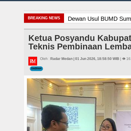
Dewan Usul BUMD Sumut 
BREAKING NEWS
Bertekad Pulang Manta
Ketua Posyandu Kabupate
Teknis Pembinaan Lemb
Gubernur Bobby Nasutio
Masyarakat Desak APH Bo
Oleh :
Radar Medan | 01 Jun 2026, 18:58:50 WIB
| 👁 16
DAERAH
Risiko Tertular HIV/AI
Serapan Anggaran Teren
Bayern Munich Menang T
Dugaan Penyimpangan D
PSG vs Manchester Unit