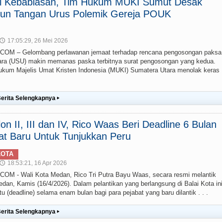
ai Kebablasan, Tim Hukum MUKI Sumut Desak
un Tangan Urus Polemik Gereja POUK
17:05:29, 26 Mei 2026
🕔
M – Gelombang perlawanan jemaat terhadap rencana pengosongan paksa
ra (USU) makin memanas paska terbitnya surat pengosongan yang kedua.
um Majelis Umat Kristen Indonesia (MUKI) Sumatera Utara menolak keras
erita Selengkapnya
▸
lon II, III dan IV, Rico Waas Beri Deadline 6 Bulan
at Baru Untuk Tunjukkan Peru
KOTA
18:53:21, 16 Apr 2026
🕔
 - Wali Kota Medan, Rico Tri Putra Bayu Waas, secara resmi melantik
edan, Kamis (16/4/2026). Dalam pelantikan yang berlangsung di Balai Kota ini
(deadline) selama enam bulan bagi para pejabat yang baru dilantik . . .
erita Selengkapnya
▸