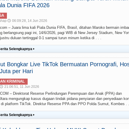
la Dunia FIFA 2026
GA
ahap
06:09:28, 14 Jun 2026
🕔
– Juara lima kali Piala Dunia FIFA, Brasil, ditahan Maroko bermain imba
g berlangsung pagi ini, 14/6/2026, pagi WIB di New Jersey Stadium, New Yor
stru duluan tertinggal 0-1 sampai turun minum ketika di . . .
erita Selengkapnya
▸
t Bongkar Live TikTok Bermuatan Pornografi, Hos
uta per Hari
AN KRIMINAL
21:06:51, 11 Jun 2026
🕔
 – Direktorat Reserse Perlindungan Perempuan dan Anak (PPA) dan
ara mengungkap kasus dugaan tindak pidana penyiaran dan penyediaan ko
g) di platform TikTok. Direktur Reserse PPA dan PPO Polda Sumut, Kombes . .
erita Selengkapnya
▸