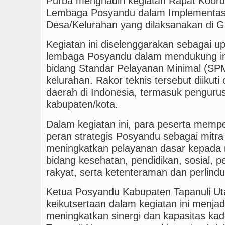
Purba menghadiri kegiatan Rapat Koord
Lembaga Posyandu dalam Implementasi
Desa/Kelurahan yang dilaksanakan di 
Kegiatan ini diselenggarakan sebagai u
lembaga Posyandu dalam mendukung i
bidang Standar Pelayanan Minimal (SPM
kelurahan. Rakor teknis tersebut diikuti
daerah di Indonesia, termasuk pengur
kabupaten/kota.
Dalam kegiatan ini, para peserta mempe
peran strategis Posyandu sebagai mitr
meningkatkan pelayanan dasar kepada 
bidang kesehatan, pendidikan, sosial,
rakyat, serta ketenteraman dan perlin
Ketua Posyandu Kabupaten Tapanuli U
keikutsertaan dalam kegiatan ini menj
meningkatkan sinergi dan kapasitas ka