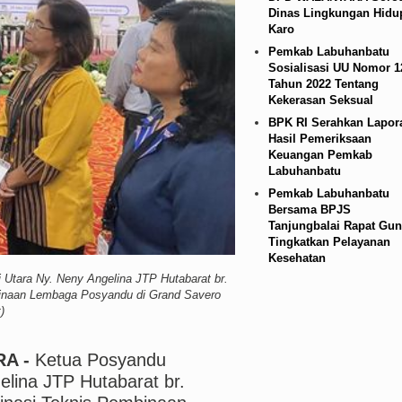
Dinas Lingkungan Hidu
mbakan Massal di Sebuah Sekolah di Thailand
Karo
Pemkab Labuhanbatu
Sosialisasi UU Nomor 1
Tahun 2022 Tentang
Kekerasan Seksual
BPK RI Serahkan Lapor
Hasil Pemeriksaan
Keuangan Pemkab
Labuhanbatu
Pemkab Labuhanbatu
Bersama BPJS
Tanjungbalai Rapat Gun
Tingkatkan Pelayanan
Kesehatan
Utara Ny. Neny Angelina JTP Hutabarat br.
binaan Lembaga Posyandu di Grand Savero
)
RA -
Ketua Posyandu
lina JTP Hutabarat br.