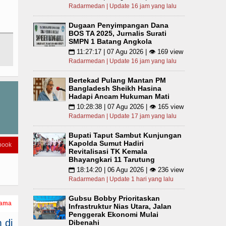
Radarmedan | Update 16 jam yang lalu
Dugaan Penyimpangan Dana
BOS TA 2025, Jurnalis Surati
SMPN 1 Batang Angkola
11:27:17 | 07 Agu 2026 | 👁 169 view
📅
Radarmedan | Update 16 jam yang lalu
Bertekad Pulang Mantan PM
Bangladesh Sheikh Hasina
Hadapi Ancam Hukuman Mati
10:28:38 | 07 Agu 2026 | 👁 165 view
📅
Radarmedan | Update 17 jam yang lalu
Bupati Taput Sambut Kunjungan
Kapolda Sumut Hadiri
book
Revitalisasi TK Kemala
Bhayangkari 11 Tarutung
18:14:20 | 06 Agu 2026 | 👁 236 view
📅
Radarmedan | Update 1 hari yang lalu
Gubsu Bobby Prioritaskan
tama
Infrastruktur Nias Utara, Jalan
Penggerak Ekonomi Mulai
 di
Dibenahi