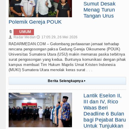
Sumut Desak
Menag Turun
Tangan Urus
Polemik Gereja POUK
🔖
UMUM
Radar Medan
17:05:29, 26 Mei 2026
👤
🕔
RADARMEDAN.COM – Gelombang perlawanan jemaat terhadap
rencana pengosongan paksa Gedung Gereja Oikoumene (POUK)
Universitas Sumatera Utara (USU) makin memanas paska terbitnya
surat pengosongan yang kedua. Buntunya komunikasi dengan pihak
kampus membuat Tim Hukum Majelis Umat Kristen Indonesia
(MUKI) Sumatera Utara menolak keras surat . . .
Berita Selengkapnya
▸
Lantik Eselon II,
III dan IV, Rico
Waas Beri
Deadline 6 Bulan
bagi Pejabat Baru
Untuk Tunjukkan