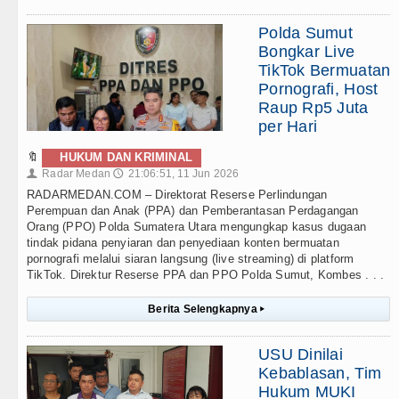
Polda Sumut
Bongkar Live
TikTok Bermuatan
Pornografi, Host
Raup Rp5 Juta
per Hari
🔖
HUKUM DAN KRIMINAL
Radar Medan
21:06:51, 11 Jun 2026
👤
🕔
RADARMEDAN.COM – Direktorat Reserse Perlindungan
Perempuan dan Anak (PPA) dan Pemberantasan Perdagangan
Orang (PPO) Polda Sumatera Utara mengungkap kasus dugaan
tindak pidana penyiaran dan penyediaan konten bermuatan
pornografi melalui siaran langsung (live streaming) di platform
TikTok. Direktur Reserse PPA dan PPO Polda Sumut, Kombes . . .
Berita Selengkapnya
▸
USU Dinilai
Kebablasan, Tim
Hukum MUKI