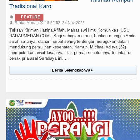
Tradisional Karo
🔖
FEATURE
Radar Medan
15:59:52, 24 Nov 2025
👤
🕔
Tulisan Kiriman Hanina Afifah, Mahasiswi Ilmu Komunikasi USU
RADARMEDAN.COM - Bagi sebagian orang, bahkan mungkin Anda
salah satunya, olahan herbal sering terdengar meragukan dalam
mendukung pemulihan kesehatan. Namun, Michael Aditya (32)
membuktikan lewat kisahnya. Tak pernah sebelumnya terlintas di
benak pria asal Surabaya ini, . . .
Berita Selengkapnya
▸