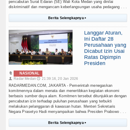
pencabutan Surat Edaran (SE) Wali Kota Medan yang dinilai
diskriminatif dan mengancam keberlangsungan usaha pedagang . . .
Berita Selengkapnya
▸
Langgar Aturan,
Ini Daftar 28
Perusahaan yang
Dicabut Izin Usai
Ratas Dipimpin
Presiden
🔖
NASIONAL
Radar Medan
21:39:16, 20 Jan 2026
👤
🕔
RADARMEDAN.COM, JAKARTA - Pemerintah menegaskan
komitmennya dalam menata dan menertibkan kegiatan ekonomi
berbasis sumber daya alam. Komitmen tersebut ditunjukkan dengan
pencabutan izin terhadap puluhan perusahaan yang terbukti
melakukan pelanggaran di kawasan hutan. Menteri Sekretaris
Negara Prasetyo Hadi menyampaikan bahwa Presiden Prabowo . . .
Berita Selengkapnya
▸