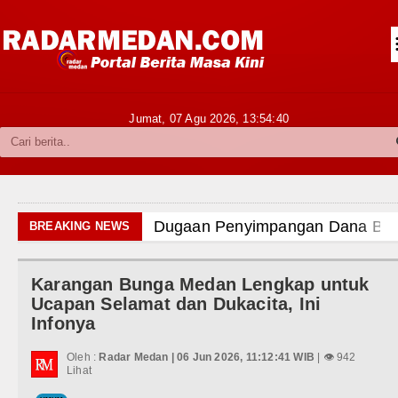
Siantar-Simalungun
Kabupaten Karo
Pakpak Bharat
Jumat, 07 Agu 2026,
13:54:41
Kabupaten Simalungun
Metropolitan
TNI POLRI
Dugaan Penyimpangan Dana BOS TA 2025, Jurnalis S
BREAKING NEWS
Hukum dan Kriminal
Risiko Tertular HIV/AIDS Melalui Hubungan Seksual
Karangan Bunga Medan Lengkap untuk
Politik
Bertekad Pulang Mantan PM Bangladesh Sheikh Has
Ucapan Selamat dan Dukacita, Ini
Infonya
Hiburan
PSG vs Manchester United Laga Persahabatan di Swe
Oleh :
Radar Medan | 06 Jun 2026, 11:12:41 WIB
| 👁 942
Olahraga
Lihat
Juventus vs Inter Milan Persahabatan di Optus Stadi