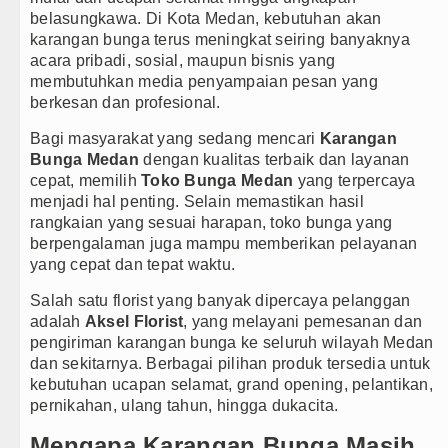
belasungkawa. Di Kota Medan, kebutuhan akan
Bupati Taput Sambut Kunjungan Kapolda Sumut Hadiri
karangan bunga terus meningkat seiring banyaknya
acara pribadi, sosial, maupun bisnis yang
Gubsu Bobby Prioritaskan Infrastruktur Nias Utara, J
membutuhkan media penyampaian pesan yang
berkesan dan profesional.
Masyarakat Desak APH Bongkar Penadah Kayu Hutan ill
Bagi masyarakat yang sedang mencari
Karangan
Dewan Usul BUMD Sumut Kelola Rumput Laut Nias Utar
Bunga Medan
dengan kualitas terbaik dan layanan
cepat, memilih
Toko Bunga Medan
yang terpercaya
Dugaan Penyimpangan Dana BOS TA 2025, Jurnalis S
menjadi hal penting. Selain memastikan hasil
rangkaian yang sesuai harapan, toko bunga yang
Risiko Tertular HIV/AIDS Melalui Hubungan Seksual
berpengalaman juga mampu memberikan pelayanan
yang cepat dan tepat waktu.
Bertekad Pulang Mantan PM Bangladesh Sheikh Has
Salah satu florist yang banyak dipercaya pelanggan
adalah
Aksel Florist
, yang melayani pemesanan dan
PSG vs Manchester United Laga Persahabatan di Swe
pengiriman karangan bunga ke seluruh wilayah Medan
dan sekitarnya. Berbagai pilihan produk tersedia untuk
Juventus vs Inter Milan Persahabatan di Optus Stadi
kebutuhan ucapan selamat, grand opening, pelantikan,
pernikahan, ulang tahun, hingga dukacita.
Real Madrid Tandang ke Ferencvaros Persahabatan M
Mengapa Karangan Bunga Masih