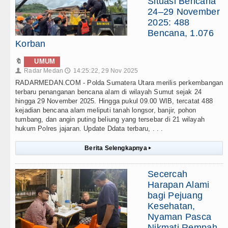
Situasi Bencana
24–29 November
2025: 488
Bencana, 1.076
Korban
🔖
UMUM
Radar Medan
14:25:22, 29 Nov 2025
👤
🕔
RADARMEDAN.COM - Polda Sumatera Utara merilis perkembangan
terbaru penanganan bencana alam di wilayah Sumut sejak 24
hingga 29 November 2025. Hingga pukul 09.00 WIB, tercatat 488
kejadian bencana alam meliputi tanah longsor, banjir, pohon
tumbang, dan angin puting beliung yang tersebar di 21 wilayah
hukum Polres jajaran. Update Ddata terbaru, . . .
Berita Selengkapnya
▸
Secercah
Harapan Alami
bagi Pejuang
Kesehatan,
Nyaman Pasca
Nikmati Rempah