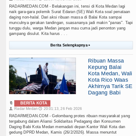
RADARMEDAN.COM - Belakangan ini, tensi di Kota Medan lagi
naik gara-gara polemik Surat Edaran (SE) Wali Kota soal penataan
daging non-halal. Dari aksi ribuan massa di Balai Kota sampai
munculnya gerakan tandingan, suasananya jadi makin "panas". Tapi
tunggu dulu, warga Medan jangan mau cuma jadi penonton yang
gampang disulut. Kita harus . . .
Berita Selengkapnya
▸
Ribuan Massa
Kepung Balai
Kota Medan, Wali
Kota Rico Waas
Akhirnya Tarik SE
Dagang Babi
🔖
BERITA KOTA
Radar Medan
20:01:13, 26 Feb 2026
👤
🕔
RADARMEDAN.COM - Gelombang protes ribuan masyarakat yang
tergabung dalam Aliansi Solidaritas Pedagang dan Konsumen
Daging Babi Kota Medan memadati depan Kantor Wali Kota dan
gedung DPRD Medan, Kamis (26/2/2026). Massa menuntut