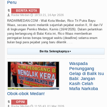
Peru
🔖
BERITA KOTA
Radar Medan
18:53:21, 16 Apr 2026
👤
🕔
RADARMEDAN.COM - Wali Kota Medan, Rico Tri Putra Bayu
Waas, secara resmi melantik sejumlah pejabat eselon II, III dan IV
di lingkungan Pemko Medan, Kamis (16/4/2026). Dalam pelantikan
yang berlangsung di Balai Kota ini, Rico Waas memberikan
peringatan keras berupa tenggat waktu (deadline) selama enam
bulan bagi para pejabat yang baru dilantik . . .
Berita Selengkapnya
▸
Waspada
Penunggang
Gelap di Balik Isu
Babi: Jangan
Kasih Celah
Mafia Narkoba
Obok-obok Medan!
🔖
OPINI
Radar Medan
11:55:43, 01 Mar 2026
👤
🕔