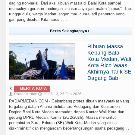
daging non-halal. Dari aksi ribuan massa di Balai Kota sampai
munculnya gerakan tandingan, suasananya jadi makin "panas". Tapi
tunggu dulu, warga Medan jangan mau cuma jadi penonton yang
gampang disulut. Kita harus . . .
Berita Selengkapnya
▸
Ribuan Massa
Kepung Balai
Kota Medan, Wali
Kota Rico Waas
Akhirnya Tarik SE
Dagang Babi
🔖
BERITA KOTA
Radar Medan
20:01:13, 26 Feb 2026
👤
🕔
RADARMEDAN.COM - Gelombang protes ribuan masyarakat yang
tergabung dalam Aliansi Solidaritas Pedagang dan Konsumen
Daging Babi Kota Medan memadati depan Kantor Wali Kota dan
gedung DPRD Medan, Kamis (26/2/2026). Massa menuntut
pencabutan Surat Edaran (SE) Wali Kota Medan yang dinilai
diskriminatif dan mengancam keberlangsungan usaha pedagang . . .