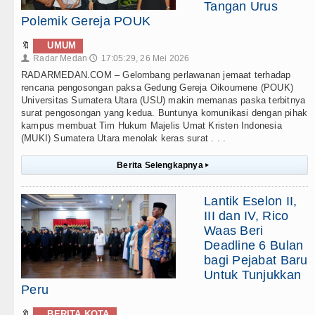
Tangan Urus
Polemik Gereja POUK
🔖
UMUM
Radar Medan
17:05:29, 26 Mei 2026
👤
🕔
RADARMEDAN.COM – Gelombang perlawanan jemaat terhadap
rencana pengosongan paksa Gedung Gereja Oikoumene (POUK)
Universitas Sumatera Utara (USU) makin memanas paska terbitnya
surat pengosongan yang kedua. Buntunya komunikasi dengan pihak
kampus membuat Tim Hukum Majelis Umat Kristen Indonesia
(MUKI) Sumatera Utara menolak keras surat . . .
Berita Selengkapnya
▸
Lantik Eselon II,
III dan IV, Rico
Waas Beri
Deadline 6 Bulan
bagi Pejabat Baru
Untuk Tunjukkan
Peru
🔖
BERITA KOTA