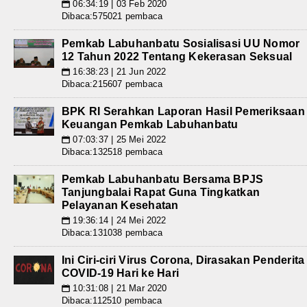
06:34:19 | 03 Feb 2020
📅
Dibaca:575021 pembaca
Pemkab Labuhanbatu Sosialisasi UU Nomor
12 Tahun 2022 Tentang Kekerasan Seksual
16:38:23 | 21 Jun 2022
📅
Dibaca:215607 pembaca
BPK RI Serahkan Laporan Hasil Pemeriksaan
Keuangan Pemkab Labuhanbatu
07:03:37 | 25 Mei 2022
📅
Dibaca:132518 pembaca
Pemkab Labuhanbatu Bersama BPJS
Tanjungbalai Rapat Guna Tingkatkan
Pelayanan Kesehatan
19:36:14 | 24 Mei 2022
📅
Dibaca:131038 pembaca
Ini Ciri-ciri Virus Corona, Dirasakan Penderita
COVID-19 Hari ke Hari
10:31:08 | 21 Mar 2020
📅
Dibaca:112510 pembaca