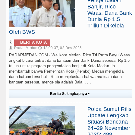
Pengendalian
Banjir, Rico
Waas: Dana Bank
Dunia Rp 1,5
Triliun Dikelola
Oleh BWS
🔖
BERITA KOTA
Radar Medan
18:09:37, 03 Des 2025
👤
🕔
RADARMEDAN.COM - Walikota Medan, Rico Tri Putra Bayu Waas
angkat bicara terkait dana bantuan dari Bank Dunia sebesar Rp 1,5
triliun untuk program pengendalian banjir di Kota Medan. Ia
membantah bahwa Pemerintah Kota (Pemko) Medan mengelola
dana batuan tersebut. Rico menjelaskan bahwa realisasi dana
bantuan tersebut, mengelola adalah Balai . . .
Berita Selengkapnya
▸
Polda Sumut Rilis
Update Lengkap
Situasi Bencana
24–29 November
2025: 488