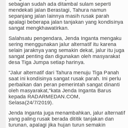
Liverpool vs Monaco Laga Persahabatan di A
sebagian sudah ada ditambal sulam seperti
mendekati jalan Berastagi, Tahura namun
Manchester City vs Atletico Madrid Persahab
sepanjang jalan lainnya masih rusak parah
apalagi beberapa jalan tanjakan yang kondisinya
Emma Raducanu Absen di Grand Slam Tenis 
sangat mengkhawatirkan.
Juventus Dikalahkan Inter Milan di Laga Pers
Salahsatu pengendara, Jenda Inganta mengaku
sering menggunakan jalur alternatif itu karena
selain jaraknya yang semakin dekat, jalur itu juga
sangat penting dan digunakan oleh masyarakat
desa Tiga Jumpa setiap harinya.
"Jalur alternatif dari Tahura menuju Tiga Panah
saat ini kondisinya sangat rusak parah. Ini perlu
perbaikan dan peran pemerintah sangat dinanti
oleh masyarakat,"kata Jenda Inganta Barus
kepada RADARMEDAN.COM,
Selasa(24/7/2019).
Jenda Inganta juga menambahkan, jalur alternatif
yang paling rusak berada dititik tanjakan dan
turunan, apalagi jika hujan turun semakin