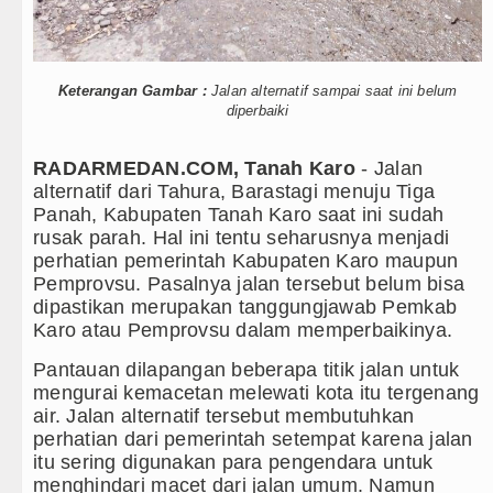
Liverpool vs Monaco Laga Persahabatan di A
Manchester City vs Atletico Madrid Persahab
Keterangan Gambar :
Jalan alternatif sampai saat ini belum
diperbaiki
Emma Raducanu Absen di Grand Slam Tenis 
RADARMEDAN.COM, Tanah Karo
- Jalan
Juventus Dikalahkan Inter Milan di Laga Pers
alternatif dari Tahura, Barastagi menuju Tiga
Panah, Kabupaten Tanah Karo saat ini sudah
PSG Ditahan Manchester United Main Imban
rusak parah. Hal ini tentu seharusnya menjadi
perhatian pemerintah Kabupaten Karo maupun
Chelsea Gilas AC Milan di Laga Persahabata
Pemprovsu. Pasalnya jalan tersebut belum bisa
dipastikan merupakan tanggungjawab Pemkab
Ketua GRIB Jaya Labuhanbatu Gelar Turname
Karo atau Pemprovsu dalam memperbaikinya.
Gubernur Bobby Nasution Minta Kepala Daer
Pantauan dilapangan beberapa titik jalan untuk
mengurai kemacetan melewati kota itu tergenang
Rico Waas : Kemerdekaan Harus Dirasakan M
air. Jalan alternatif tersebut membutuhkan
perhatian dari pemerintah setempat karena jalan
Kurang dari 6 Jam, Polsek Kotarih Ringkus P
itu sering digunakan para pengendara untuk
menghindari macet dari jalan umum. Namun