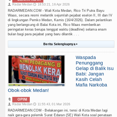
Radar Medan
18:53:21, 16 Apr 2026
👤
🕔
RADARMEDAN.COM - Wali Kota Medan, Rico Tri Putra Bayu
Waas, secara resmi melantik sejumlah pejabat eselon II, III dan IV
di lingkungan Pemko Medan, Kamis (16/4/2026). Dalam pelantikan
yang berlangsung di Balai Kota ini, Rico Waas memberikan
peringatan keras berupa tenggat waktu (deadline) selama enam
bulan bagi para pejabat yang baru dilantik . . .
Berita Selengkapnya
▸
Waspada
Penunggang
Gelap di Balik Isu
Babi: Jangan
Kasih Celah
Mafia Narkoba
Obok-obok Medan!
🔖
OPINI
Radar Medan
11:55:43, 01 Mar 2026
👤
🕔
RADARMEDAN.COM - Belakangan ini, tensi di Kota Medan lagi
naik gara-gara polemik Surat Edaran (SE) Wali Kota soal penataan