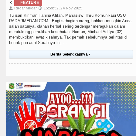
🔖
FEATURE
Radar Medan
15:59:52, 24 Nov 2025
👤
🕔
Tulisan Kiriman Hanina Afifah, Mahasiswi Ilmu Komunikasi USU
RADARMEDAN.COM - Bagi sebagian orang, bahkan mungkin Anda
salah satunya, olahan herbal sering terdengar meragukan dalam
mendukung pemulihan kesehatan. Namun, Michael Aditya (32)
membuktikan lewat kisahnya. Tak pernah sebelumnya terlintas di
benak pria asal Surabaya ini, . . .
Berita Selengkapnya
▸