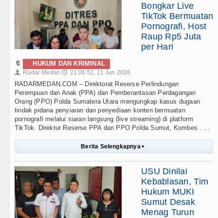
Bongkar Live
TikTok Bermuatan
Pornografi, Host
Raup Rp5 Juta
per Hari
🔖
HUKUM DAN KRIMINAL
Radar Medan
21:06:51, 11 Jun 2026
👤
🕔
RADARMEDAN.COM – Direktorat Reserse Perlindungan
Perempuan dan Anak (PPA) dan Pemberantasan Perdagangan
Orang (PPO) Polda Sumatera Utara mengungkap kasus dugaan
tindak pidana penyiaran dan penyediaan konten bermuatan
pornografi melalui siaran langsung (live streaming) di platform
TikTok. Direktur Reserse PPA dan PPO Polda Sumut, Kombes . . .
Berita Selengkapnya
▸
USU Dinilai
Kebablasan, Tim
Hukum MUKI
Sumut Desak
Menag Turun