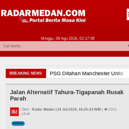
Siantar-Simalungun
Kabupaten Karo
Pakpak Bharat
Minggu, 09 Agu 2026,
02:17:09
Kabupaten Simalungun
Metropolitan
TNI POLRI
PSG Ditahan Manchester United Main Imban
BREAKING NEWS
Hukum dan Kriminal
Chelsea Gilas AC Milan di Laga Persahabata
Jalan Alternatif Tahura-Tigapanah Rusak
Politik
Ketua GRIB Jaya Labuhanbatu Gelar Turname
Parah
Hiburan
Gubernur Bobby Nasution Minta Kepala Daer
Oleh :
Radar Medan | 24 Jul 2019, 16:25:24 WIB
| 👁 2101
Lihat
Olahraga
Rico Waas : Kemerdekaan Harus Dirasakan M
DAERAH