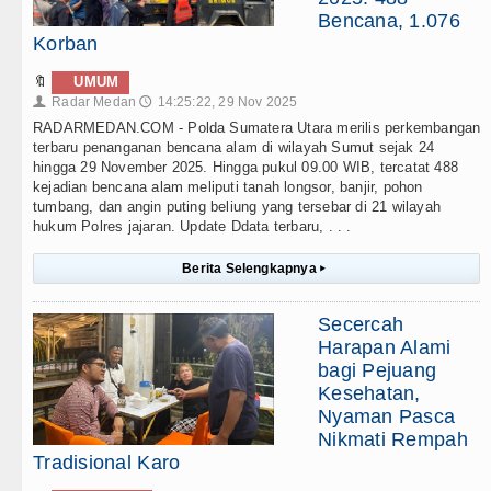
Bencana, 1.076
Korban
🔖
UMUM
Radar Medan
14:25:22, 29 Nov 2025
👤
🕔
RADARMEDAN.COM - Polda Sumatera Utara merilis perkembangan
terbaru penanganan bencana alam di wilayah Sumut sejak 24
hingga 29 November 2025. Hingga pukul 09.00 WIB, tercatat 488
kejadian bencana alam meliputi tanah longsor, banjir, pohon
tumbang, dan angin puting beliung yang tersebar di 21 wilayah
hukum Polres jajaran. Update Ddata terbaru, . . .
Berita Selengkapnya
▸
Secercah
Harapan Alami
bagi Pejuang
Kesehatan,
Nyaman Pasca
Nikmati Rempah
Tradisional Karo