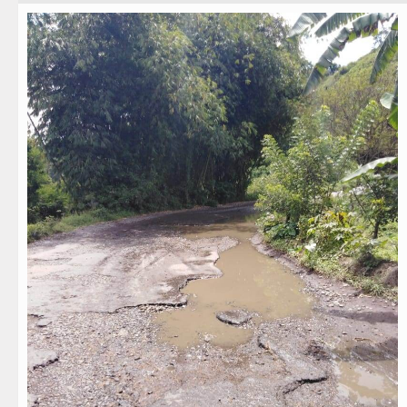
Teknologi
Kurang dari 6 Jam, Polsek Kotarih Ringkus P
Internasional
Liverpool vs Monaco Laga Persahabatan di A
Wisata
Manchester City vs Atletico Madrid Persahab
TIPS dan TRIK
Emma Raducanu Absen di Grand Slam Tenis 
+ Lainnya
Juventus Dikalahkan Inter Milan di Laga Pers
Video
PSG Ditahan Manchester United Main Imban
Kesehatan
Chelsea Gilas AC Milan di Laga Persahabata
Kuliner
Ketua GRIB Jaya Labuhanbatu Gelar Turname
Siraman Rohani
Gubernur Bobby Nasution Minta Kepala Daer
Rico Waas : Kemerdekaan Harus Dirasakan M
Kurang dari 6 Jam, Polsek Kotarih Ringkus P