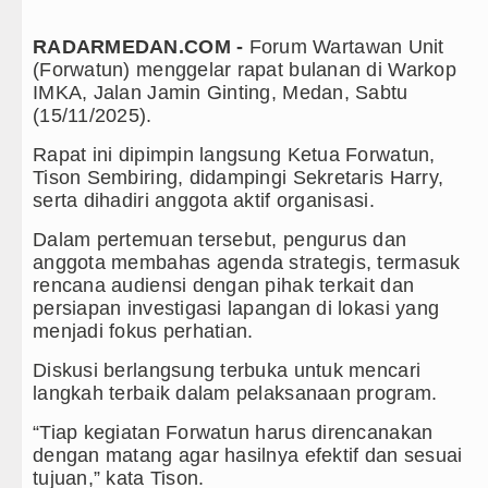
bangda Toba Gelar Lomba Inovasi Perangkat Daerah 2
RADARMEDAN.COM -
Forum Wartawan Unit
(Forwatun) menggelar rapat bulanan di Warkop
a Medan Dikukuhkan Jadi Duta Penggerak Ayah Telada
IMKA, Jalan Jamin Ginting, Medan, Sabtu
(15/11/2025).
L Pengidap HIV/AIDS di Jawa Barat Sebagai Gay Sal
Rapat ini dipimpin langsung Ketua Forwatun,
Dibungkam Real Betis pada Laga Persahabatan di Dubl
Tison Sembiring, didampingi Sekretaris Harry,
serta dihadiri anggota aktif organisasi.
Tumbang Ditekuk Juventus pada Laga Persahabatan d
Dalam pertemuan tersebut, pengurus dan
 Hanya Bermain Imbang dengan Inter Milan Derby Laga
anggota membahas agenda strategis, termasuk
rencana audiensi dengan pihak terkait dan
unich vs Aston Villa Laga Persahabatan 7 Agustus 20
persiapan investigasi lapangan di lokasi yang
menjadi fokus perhatian.
 DPRDSU Ikut Gubsu Bobby Nasution Berkantor di Nia
Diskusi berlangsung terbuka untuk mencari
langkah terbaik dalam pelaksanaan program.
put Hadiri Rapat Persiapan Penataan Desa dan Bata
“Tiap kegiatan Forwatun harus direncanakan
s Tinjau Rehabilitasi 3 RTLH di Medan Tuntungan, 21
dengan matang agar hasilnya efektif dan sesuai
tujuan,” kata Tison.