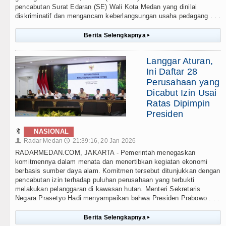
pencabutan Surat Edaran (SE) Wali Kota Medan yang dinilai
diskriminatif dan mengancam keberlangsungan usaha pedagang . . .
Berita Selengkapnya
▸
Langgar Aturan,
Ini Daftar 28
Perusahaan yang
Dicabut Izin Usai
Ratas Dipimpin
Presiden
🔖
NASIONAL
Radar Medan
21:39:16, 20 Jan 2026
👤
🕔
RADARMEDAN.COM, JAKARTA - Pemerintah menegaskan
komitmennya dalam menata dan menertibkan kegiatan ekonomi
berbasis sumber daya alam. Komitmen tersebut ditunjukkan dengan
pencabutan izin terhadap puluhan perusahaan yang terbukti
melakukan pelanggaran di kawasan hutan. Menteri Sekretaris
Negara Prasetyo Hadi menyampaikan bahwa Presiden Prabowo . . .
Berita Selengkapnya
▸