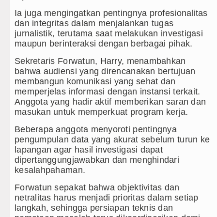
bangda Toba Gelar Lomba Inovasi Perangkat Daerah 2
Ia juga mengingatkan pentingnya profesionalitas
a Medan Dikukuhkan Jadi Duta Penggerak Ayah Telada
dan integritas dalam menjalankan tugas
jurnalistik, terutama saat melakukan investigasi
L Pengidap HIV/AIDS di Jawa Barat Sebagai Gay Sal
maupun berinteraksi dengan berbagai pihak.
Sekretaris Forwatun, Harry, menambahkan
Dibungkam Real Betis pada Laga Persahabatan di Dubl
bahwa audiensi yang direncanakan bertujuan
membangun komunikasi yang sehat dan
memperjelas informasi dengan instansi terkait.
Anggota yang hadir aktif memberikan saran dan
masukan untuk memperkuat program kerja.
Beberapa anggota menyoroti pentingnya
pengumpulan data yang akurat sebelum turun ke
lapangan agar hasil investigasi dapat
dipertanggungjawabkan dan menghindari
kesalahpahaman.
Forwatun sepakat bahwa objektivitas dan
netralitas harus menjadi prioritas dalam setiap
langkah, sehingga persiapan teknis dan