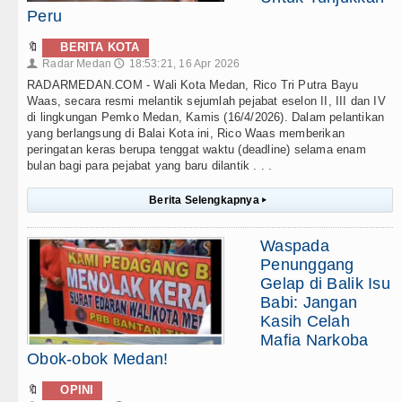
Peru
🔖
BERITA KOTA
Radar Medan
18:53:21, 16 Apr 2026
👤
🕔
RADARMEDAN.COM - Wali Kota Medan, Rico Tri Putra Bayu
Waas, secara resmi melantik sejumlah pejabat eselon II, III dan IV
di lingkungan Pemko Medan, Kamis (16/4/2026). Dalam pelantikan
yang berlangsung di Balai Kota ini, Rico Waas memberikan
peringatan keras berupa tenggat waktu (deadline) selama enam
bulan bagi para pejabat yang baru dilantik . . .
Berita Selengkapnya
▸
Waspada
Penunggang
Gelap di Balik Isu
Babi: Jangan
Kasih Celah
Mafia Narkoba
Obok-obok Medan!
🔖
OPINI