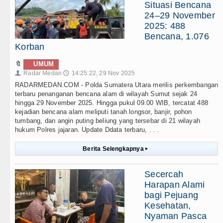
Situasi Bencana
24–29 November
2025: 488
Bencana, 1.076
Korban
🔖
UMUM
Radar Medan
14:25:22, 29 Nov 2025
👤
🕔
RADARMEDAN.COM - Polda Sumatera Utara merilis perkembangan
terbaru penanganan bencana alam di wilayah Sumut sejak 24
hingga 29 November 2025. Hingga pukul 09.00 WIB, tercatat 488
kejadian bencana alam meliputi tanah longsor, banjir, pohon
tumbang, dan angin puting beliung yang tersebar di 21 wilayah
hukum Polres jajaran. Update Ddata terbaru, . . .
Berita Selengkapnya
▸
Secercah
Harapan Alami
bagi Pejuang
Kesehatan,
Nyaman Pasca