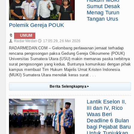
Hukum MUKI
Sumut Desak
Menag Turun
Tangan Urus
Polemik Gereja POUK
🔖
UMUM
Radar Medan
17:05:29, 26 Mei 2026
👤
🕔
RADARMEDAN.COM – Gelombang perlawanan jemaat terhadap
rencana pengosongan paksa Gedung Gereja Oikoumene (POUK)
Universitas Sumatera Utara (USU) makin memanas paska terbitnya
surat pengosongan yang kedua. Buntunya komunikasi dengan pihak
kampus membuat Tim Hukum Majelis Umat Kristen Indonesia
(MUKI) Sumatera Utara menolak keras surat . . .
Berita Selengkapnya
▸
Lantik Eselon II,
III dan IV, Rico
Waas Beri
Deadline 6 Bulan
bagi Pejabat Baru
Untuk Tunjukkan