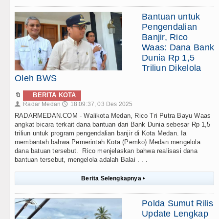
Bantuan untuk
Pengendalian
Banjir, Rico
Waas: Dana Bank
Dunia Rp 1,5
Triliun Dikelola
Oleh BWS
🔖
BERITA KOTA
Radar Medan
18:09:37, 03 Des 2025
👤
🕔
RADARMEDAN.COM - Walikota Medan, Rico Tri Putra Bayu Waas
angkat bicara terkait dana bantuan dari Bank Dunia sebesar Rp 1,5
triliun untuk program pengendalian banjir di Kota Medan. Ia
membantah bahwa Pemerintah Kota (Pemko) Medan mengelola
dana batuan tersebut. Rico menjelaskan bahwa realisasi dana
bantuan tersebut, mengelola adalah Balai . . .
Berita Selengkapnya
▸
Polda Sumut Rilis
Update Lengkap