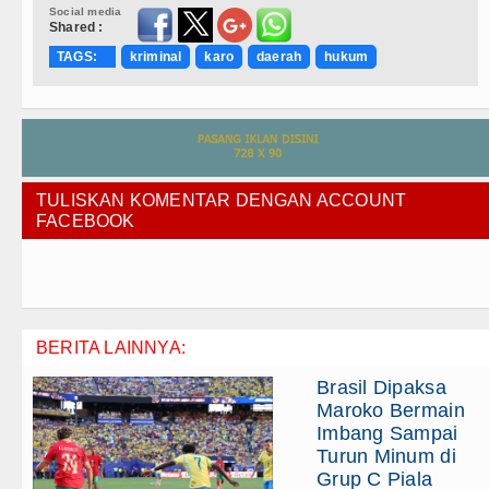
Social media
Shared :
TAGS:
kriminal
karo
daerah
hukum
TULISKAN KOMENTAR DENGAN ACCOUNT
FACEBOOK
BERITA LAINNYA:
Brasil Dipaksa
Maroko Bermain
Imbang Sampai
Turun Minum di
Grup C Piala