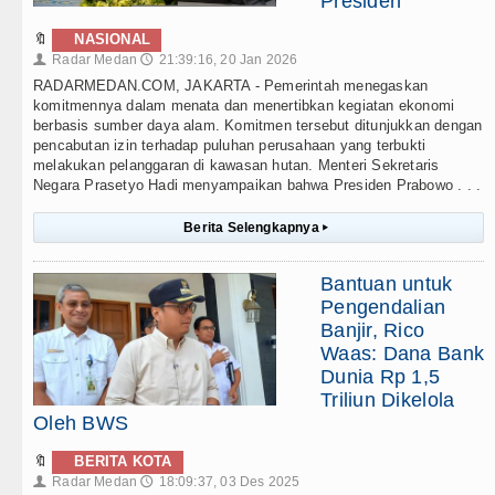
Presiden
🔖
NASIONAL
Radar Medan
21:39:16, 20 Jan 2026
👤
🕔
RADARMEDAN.COM, JAKARTA - Pemerintah menegaskan
komitmennya dalam menata dan menertibkan kegiatan ekonomi
berbasis sumber daya alam. Komitmen tersebut ditunjukkan dengan
pencabutan izin terhadap puluhan perusahaan yang terbukti
melakukan pelanggaran di kawasan hutan. Menteri Sekretaris
Negara Prasetyo Hadi menyampaikan bahwa Presiden Prabowo . . .
Berita Selengkapnya
▸
Bantuan untuk
Pengendalian
Banjir, Rico
Waas: Dana Bank
Dunia Rp 1,5
Triliun Dikelola
Oleh BWS
🔖
BERITA KOTA
Radar Medan
18:09:37, 03 Des 2025
👤
🕔