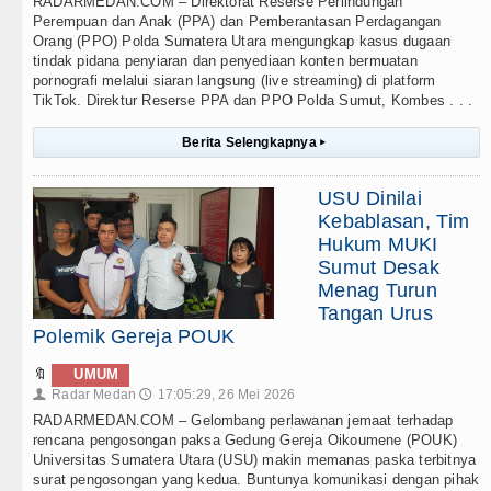
RADARMEDAN.COM – Direktorat Reserse Perlindungan
Perempuan dan Anak (PPA) dan Pemberantasan Perdagangan
Orang (PPO) Polda Sumatera Utara mengungkap kasus dugaan
tindak pidana penyiaran dan penyediaan konten bermuatan
pornografi melalui siaran langsung (live streaming) di platform
TikTok. Direktur Reserse PPA dan PPO Polda Sumut, Kombes . . .
Berita Selengkapnya
▸
USU Dinilai
Kebablasan, Tim
Hukum MUKI
Sumut Desak
Menag Turun
Tangan Urus
Polemik Gereja POUK
🔖
UMUM
Radar Medan
17:05:29, 26 Mei 2026
👤
🕔
RADARMEDAN.COM – Gelombang perlawanan jemaat terhadap
rencana pengosongan paksa Gedung Gereja Oikoumene (POUK)
Universitas Sumatera Utara (USU) makin memanas paska terbitnya
surat pengosongan yang kedua. Buntunya komunikasi dengan pihak