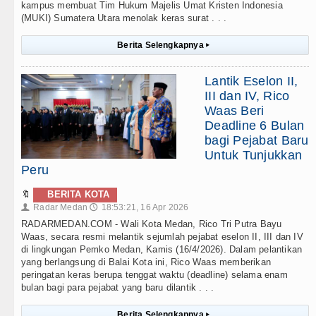
kampus membuat Tim Hukum Majelis Umat Kristen Indonesia
(MUKI) Sumatera Utara menolak keras surat . . .
Berita Selengkapnya
▸
Lantik Eselon II,
III dan IV, Rico
Waas Beri
Deadline 6 Bulan
bagi Pejabat Baru
Untuk Tunjukkan
Peru
🔖
BERITA KOTA
Radar Medan
18:53:21, 16 Apr 2026
👤
🕔
RADARMEDAN.COM - Wali Kota Medan, Rico Tri Putra Bayu
Waas, secara resmi melantik sejumlah pejabat eselon II, III dan IV
di lingkungan Pemko Medan, Kamis (16/4/2026). Dalam pelantikan
yang berlangsung di Balai Kota ini, Rico Waas memberikan
peringatan keras berupa tenggat waktu (deadline) selama enam
bulan bagi para pejabat yang baru dilantik . . .
Berita Selengkapnya
▸