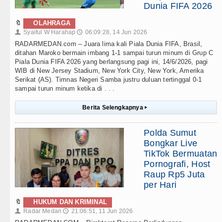
Dunia FIFA 2026
🔖
OLAHRAGA
Syaiful W Harahap
06:09:28, 14 Jun 2026
👤
🕔
RADARMEDAN.com – Juara lima kali Piala Dunia FIFA, Brasil,
ditahan Maroko bermain imbang 1-1 sampai turun minum di Grup C
Piala Dunia FIFA 2026 yang berlangsung pagi ini, 14/6/2026, pagi
WIB di New Jersey Stadium, New York City, New York, Amerika
Serikat (AS). Timnas Negeri Samba justru duluan tertinggal 0-1
sampai turun minum ketika di . . .
Berita Selengkapnya
▸
Polda Sumut
Bongkar Live
TikTok Bermuatan
Pornografi, Host
Raup Rp5 Juta
per Hari
🔖
HUKUM DAN KRIMINAL
Radar Medan
21:06:51, 11 Jun 2026
👤
🕔