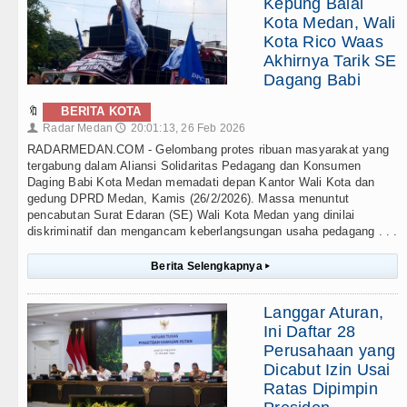
Kepung Balai
Kota Medan, Wali
Kota Rico Waas
Akhirnya Tarik SE
Dagang Babi
🔖
BERITA KOTA
Radar Medan
20:01:13, 26 Feb 2026
👤
🕔
RADARMEDAN.COM - Gelombang protes ribuan masyarakat yang
tergabung dalam Aliansi Solidaritas Pedagang dan Konsumen
Daging Babi Kota Medan memadati depan Kantor Wali Kota dan
gedung DPRD Medan, Kamis (26/2/2026). Massa menuntut
pencabutan Surat Edaran (SE) Wali Kota Medan yang dinilai
diskriminatif dan mengancam keberlangsungan usaha pedagang . . .
Berita Selengkapnya
▸
Langgar Aturan,
Ini Daftar 28
Perusahaan yang
Dicabut Izin Usai
Ratas Dipimpin