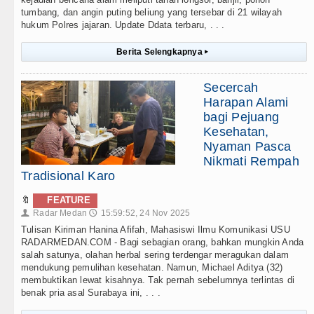
tumbang, dan angin puting beliung yang tersebar di 21 wilayah
hukum Polres jajaran. Update Ddata terbaru, . . .
Berita Selengkapnya
▸
Secercah
Harapan Alami
bagi Pejuang
Kesehatan,
Nyaman Pasca
Nikmati Rempah
Tradisional Karo
🔖
FEATURE
Radar Medan
15:59:52, 24 Nov 2025
👤
🕔
Tulisan Kiriman Hanina Afifah, Mahasiswi Ilmu Komunikasi USU
RADARMEDAN.COM - Bagi sebagian orang, bahkan mungkin Anda
salah satunya, olahan herbal sering terdengar meragukan dalam
mendukung pemulihan kesehatan. Namun, Michael Aditya (32)
membuktikan lewat kisahnya. Tak pernah sebelumnya terlintas di
benak pria asal Surabaya ini, . . .