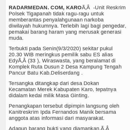
RADARMEDAN. COM, KARO
Ã‚Â -Unit Reskrim
Kapolda Sumut Rombak Puluhan Jabat
Polsek Tigapanah tidak ragu-ragu untuk
memberantas penyalahgunaan narkoba
Wabup Deli Serdang Lantik 25 Pejab
diwilayah hukumnya. Terlebih lagi bagi pengedar,
pemakai barang haram yang merusak generasi
Ketua GRIB Jaya Labuhanbatu Gelar 
muda.
Gubernur Bobby Nasution Minta Kep
Terbukti pada Senin(9/3/2020) sekitar pukul
20.30 WIB meringkus pemilik sabu ES alias
Rico Waas : Kemerdekaan Harus Dir
EdyÃ‚Â (33 ), Wiraswasta, yang beralamat di
Komplek Ruta Dusun 2 Desa Kampung Tengah
Kurang dari 6 Jam, Polsek Kotarih Ri
Pancur Batu Kab.Deliserdang .
Liverpool vs Monaco Laga Persahabat
Tersangka ditangkap dari desa Dokan
Kecamatan Merek Kabupaten Karo, tepatnya
Manchester City vs Atletico Madrid 
didalam kedai milik Masa Ginting.
Penangkapan tersebut dipimpin langsung oleh
Serapan Anggaran Terendah, Inspekto
Kanitreskrim Ipda Fernandos Manik bersama
anggota atas informasi dari masyarakat.
Gubernur Bobby Nasution Siapkan Ru
Adapun barang bukti yang diamankan,Ã‚Â