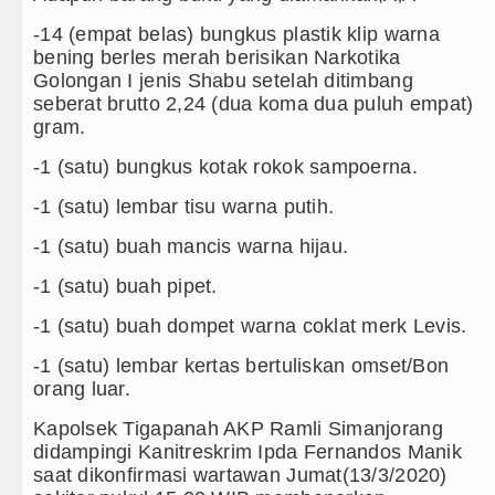
Kapolda Sumut Rombak Puluhan Jabat
-14 (empat belas) bungkus plastik klip warna
Wabup Deli Serdang Lantik 25 Pejab
bening berles merah berisikan Narkotika
Golongan I jenis Shabu setelah ditimbang
Ketua GRIB Jaya Labuhanbatu Gelar 
seberat brutto 2,24 (dua koma dua puluh empat)
gram.
Gubernur Bobby Nasution Minta Kep
-1 (satu) bungkus kotak rokok sampoerna.
-1 (satu) lembar tisu warna putih.
-1 (satu) buah mancis warna hijau.
-1 (satu) buah pipet.
-1 (satu) buah dompet warna coklat merk Levis.
-1 (satu) lembar kertas bertuliskan omset/Bon
orang luar.
Kapolsek Tigapanah AKP Ramli Simanjorang
didampingi Kanitreskrim Ipda Fernandos Manik
saat dikonfirmasi wartawan Jumat(13/3/2020)