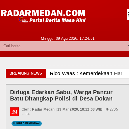
Siantar-Simalungun
Kabupaten Karo
Pakpak Bharat
Minggu, 09 Agu 2026,
17:24:52
Kabupaten Simalungun
Metropolitan
TNI POLRI
Rico Waas : Kemerdekaan Harus Dir
BREAKING NEWS
Hukum dan Kriminal
Kurang dari 6 Jam, Polsek Kotarih Ri
Diduga Edarkan Sabu, Warga Pancur
Politik
Liverpool vs Monaco Laga Persahabat
Batu Ditangkap Polisi di Desa Dokan
Hiburan
Manchester City vs Atletico Madrid 
Oleh :
Radar Medan | 13 Mar 2020, 18:12:03 WIB
| 👁 2705
Lihat
Olahraga
Serapan Anggaran Terendah, Inspekto
HUKUM DAN KRIMINAL