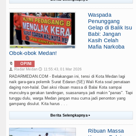
Waspada
Penunggang
Gelap di Balik Isu
Babi: Jangan
Kasih Celah
Mafia Narkoba
Obok-obok Medan!
🔖
OPINI
Radar Medan
11:55:43, 01 Mar 2026
👤
🕔
RADARMEDAN.COM - Belakangan ini, tensi di Kota Medan lagi
naik gara-gara polemik Surat Edaran (SE) Wali Kota soal penataan
daging non-halal. Dari aksi ribuan massa di Balai Kota sampai
munculnya gerakan tandingan, suasananya jadi makin "panas". Tapi
tunggu dulu, warga Medan jangan mau cuma jadi penonton yang
gampang disulut. Kita harus . . .
Berita Selengkapnya
▸
Ribuan Massa