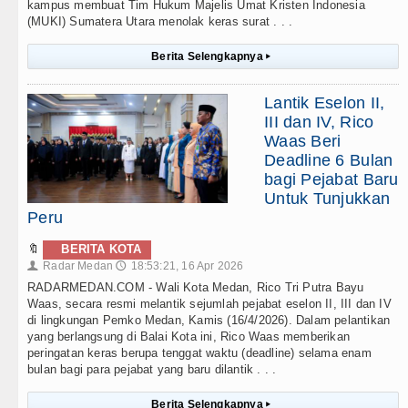
kampus membuat Tim Hukum Majelis Umat Kristen Indonesia
(MUKI) Sumatera Utara menolak keras surat . . .
Berita Selengkapnya
▸
Lantik Eselon II,
III dan IV, Rico
Waas Beri
Deadline 6 Bulan
bagi Pejabat Baru
Untuk Tunjukkan
Peru
🔖
BERITA KOTA
Radar Medan
18:53:21, 16 Apr 2026
👤
🕔
RADARMEDAN.COM - Wali Kota Medan, Rico Tri Putra Bayu
Waas, secara resmi melantik sejumlah pejabat eselon II, III dan IV
di lingkungan Pemko Medan, Kamis (16/4/2026). Dalam pelantikan
yang berlangsung di Balai Kota ini, Rico Waas memberikan
peringatan keras berupa tenggat waktu (deadline) selama enam
bulan bagi para pejabat yang baru dilantik . . .
Berita Selengkapnya
▸