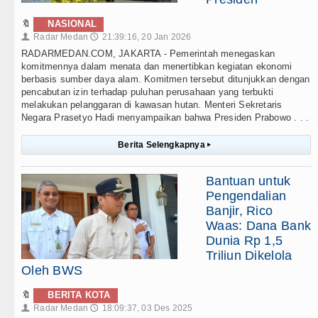
🔖
NASIONAL
Radar Medan
21:39:16, 20 Jan 2026
👤
🕔
RADARMEDAN.COM, JAKARTA - Pemerintah menegaskan
komitmennya dalam menata dan menertibkan kegiatan ekonomi
berbasis sumber daya alam. Komitmen tersebut ditunjukkan dengan
pencabutan izin terhadap puluhan perusahaan yang terbukti
melakukan pelanggaran di kawasan hutan. Menteri Sekretaris
Negara Prasetyo Hadi menyampaikan bahwa Presiden Prabowo . . .
Berita Selengkapnya
▸
Bantuan untuk
Pengendalian
Banjir, Rico
Waas: Dana Bank
Dunia Rp 1,5
Triliun Dikelola
Oleh BWS
🔖
BERITA KOTA
Radar Medan
18:09:37, 03 Des 2025
👤
🕔