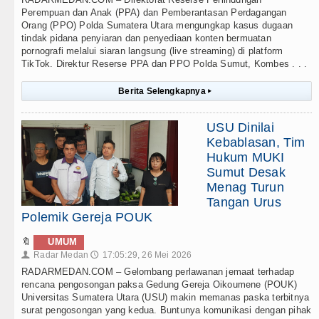
Perempuan dan Anak (PPA) dan Pemberantasan Perdagangan
Orang (PPO) Polda Sumatera Utara mengungkap kasus dugaan
tindak pidana penyiaran dan penyediaan konten bermuatan
pornografi melalui siaran langsung (live streaming) di platform
TikTok. Direktur Reserse PPA dan PPO Polda Sumut, Kombes . . .
Berita Selengkapnya
▸
USU Dinilai
Kebablasan, Tim
Hukum MUKI
Sumut Desak
Menag Turun
Tangan Urus
Polemik Gereja POUK
🔖
UMUM
Radar Medan
17:05:29, 26 Mei 2026
👤
🕔
RADARMEDAN.COM – Gelombang perlawanan jemaat terhadap
rencana pengosongan paksa Gedung Gereja Oikoumene (POUK)
Universitas Sumatera Utara (USU) makin memanas paska terbitnya
surat pengosongan yang kedua. Buntunya komunikasi dengan pihak