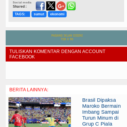
Social media
Shared :
TAGS:
sumut
ekonomi
TULISKAN KOMENTAR DENGAN ACCOUNT
FACEBOOK
BERITA LAINNYA:
Brasil Dipaksa
Maroko Bermain
Imbang Sampai
Turun Minum di
Grup C Piala