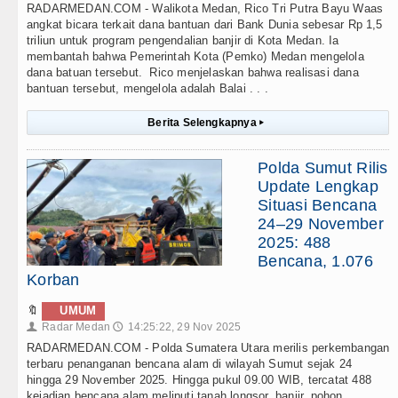
RADARMEDAN.COM - Walikota Medan, Rico Tri Putra Bayu Waas
angkat bicara terkait dana bantuan dari Bank Dunia sebesar Rp 1,5
triliun untuk program pengendalian banjir di Kota Medan. Ia
membantah bahwa Pemerintah Kota (Pemko) Medan mengelola
dana batuan tersebut. Rico menjelaskan bahwa realisasi dana
bantuan tersebut, mengelola adalah Balai . . .
Berita Selengkapnya
▸
Polda Sumut Rilis
Update Lengkap
Situasi Bencana
24–29 November
2025: 488
Bencana, 1.076
Korban
🔖
UMUM
Radar Medan
14:25:22, 29 Nov 2025
👤
🕔
RADARMEDAN.COM - Polda Sumatera Utara merilis perkembangan
terbaru penanganan bencana alam di wilayah Sumut sejak 24
hingga 29 November 2025. Hingga pukul 09.00 WIB, tercatat 488
kejadian bencana alam meliputi tanah longsor, banjir, pohon