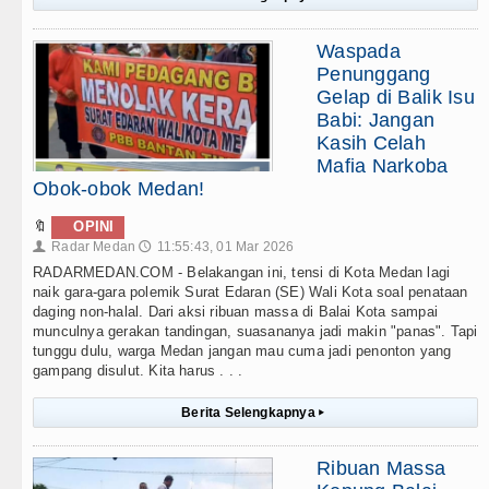
Waspada
Penunggang
Gelap di Balik Isu
Babi: Jangan
Kasih Celah
Mafia Narkoba
Obok-obok Medan!
🔖
OPINI
Radar Medan
11:55:43, 01 Mar 2026
👤
🕔
RADARMEDAN.COM - Belakangan ini, tensi di Kota Medan lagi
naik gara-gara polemik Surat Edaran (SE) Wali Kota soal penataan
daging non-halal. Dari aksi ribuan massa di Balai Kota sampai
munculnya gerakan tandingan, suasananya jadi makin "panas". Tapi
tunggu dulu, warga Medan jangan mau cuma jadi penonton yang
gampang disulut. Kita harus . . .
Berita Selengkapnya
▸
Ribuan Massa