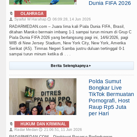
Dunia FIFA 2026
🔖
OLAHRAGA
Syaiful W Harahap
06:09:28, 14 Jun 2026
👤
🕔
RADARMEDAN.com – Juara lima kali Piala Dunia FIFA, Brasil,
ditahan Maroko bermain imbang 1-1 sampai turun minum di Grup C
Piala Dunia FIFA 2026 yang berlangsung pagi ini, 14/6/2026, pagi
WIB di New Jersey Stadium, New York City, New York, Amerika
Serikat (AS). Timnas Negeri Samba justru duluan tertinggal 0-1
sampai turun minum ketika di . . .
Berita Selengkapnya
▸
Polda Sumut
Bongkar Live
TikTok Bermuatan
Pornografi, Host
Raup Rp5 Juta
per Hari
🔖
HUKUM DAN KRIMINAL
Radar Medan
21:06:51, 11 Jun 2026
👤
🕔
RADARMEDAN.COM – Direktorat Reserse Perlindungan