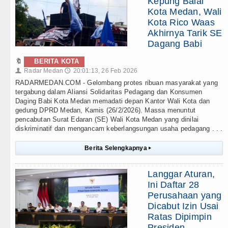
Kepung Balai
Kota Medan, Wali
Kota Rico Waas
Akhirnya Tarik SE
Dagang Babi
🔖
BERITA KOTA
Radar Medan
20:01:13, 26 Feb 2026
👤
🕔
RADARMEDAN.COM - Gelombang protes ribuan masyarakat yang
tergabung dalam Aliansi Solidaritas Pedagang dan Konsumen
Daging Babi Kota Medan memadati depan Kantor Wali Kota dan
gedung DPRD Medan, Kamis (26/2/2026). Massa menuntut
pencabutan Surat Edaran (SE) Wali Kota Medan yang dinilai
diskriminatif dan mengancam keberlangsungan usaha pedagang . . .
Berita Selengkapnya
▸
Langgar Aturan,
Ini Daftar 28
Perusahaan yang
Dicabut Izin Usai
Ratas Dipimpin
Presiden