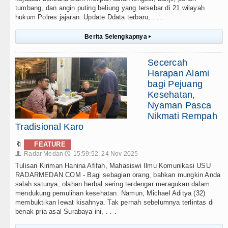
tumbang, dan angin puting beliung yang tersebar di 21 wilayah
hukum Polres jajaran. Update Ddata terbaru, . . .
Berita Selengkapnya
▸
Secercah
Harapan Alami
bagi Pejuang
Kesehatan,
Nyaman Pasca
Nikmati Rempah
Tradisional Karo
🔖
FEATURE
Radar Medan
15:59:52, 24 Nov 2025
👤
🕔
Tulisan Kiriman Hanina Afifah, Mahasiswi Ilmu Komunikasi USU
RADARMEDAN.COM - Bagi sebagian orang, bahkan mungkin Anda
salah satunya, olahan herbal sering terdengar meragukan dalam
mendukung pemulihan kesehatan. Namun, Michael Aditya (32)
membuktikan lewat kisahnya. Tak pernah sebelumnya terlintas di
benak pria asal Surabaya ini, . . .