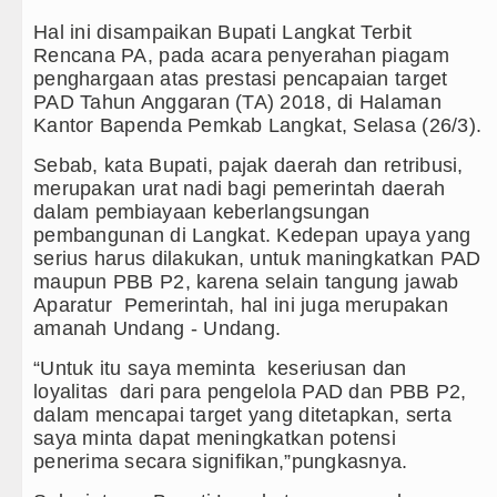
Hal ini disampaikan Bupati Langkat Terbit
olsek, Ini Daftar Lengkapnya
Rencana PA, pada acara penyerahan piagam
penghargaan atas prestasi pencapaian target
ankan Pelayanan Publik yang Cepat dan Humanis
PAD Tahun Anggaran (TA) 2018, di Halaman
Kantor Bapenda Pemkab Langkat, Selasa (26/3).
en Catur Antar Wartawan, Ajang Silahturahmi
Sebab, kata Bupati, pajak daerah dan retribusi,
rah se-Kepulauan Nias Percepat Usulan BKP 2027
merupakan urat nadi bagi pemerintah daerah
dalam pembiayaan keberlangsungan
Masyarakat Lewat Peningkatan Pelayanan Primer
pembangunan di Langkat. Kedepan upaya yang
serius harus dilakukan, untuk maningkatkan PAD
Pelaku Curanmor di Tebing Tinggi
maupun PBB P2, karena selain tangung jawab
Aparatur Pemerintah, hal ini juga merupakan
Anfield Minggu 9 Agustus 2026 Pukul 20.30 WIB
amanah Undang - Undang.
batan di Seoul Minggu 9 Agustus 2026 Pukul 18.00 WI
“Untuk itu saya meminta keseriusan dan
loyalitas dari para pengelola PAD dan PBB P2,
oti Kinerja Kadis Perkimcikataru Medan
dalam mencapai target yang ditetapkan, serta
saya minta dapat meningkatkan potensi
oduksi Kelapa di Nias Utara
penerima secara signifikan,”pungkasnya.