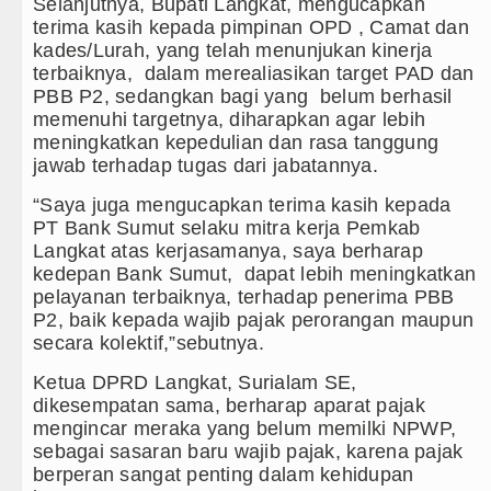
olsek, Ini Daftar Lengkapnya
Selanjutnya, Bupati Langkat, mengucapkan
terima kasih kepada pimpinan OPD , Camat dan
ankan Pelayanan Publik yang Cepat dan Humanis
kades/Lurah, yang telah menunjukan kinerja
terbaiknya, dalam merealiasikan target PAD dan
en Catur Antar Wartawan, Ajang Silahturahmi
PBB P2, sedangkan bagi yang belum berhasil
memenuhi targetnya, diharapkan agar lebih
rah se-Kepulauan Nias Percepat Usulan BKP 2027
meningkatkan kepedulian dan rasa tanggung
jawab terhadap tugas dari jabatannya.
“Saya juga mengucapkan terima kasih kepada
PT Bank Sumut selaku mitra kerja Pemkab
Langkat atas kerjasamanya, saya berharap
kedepan Bank Sumut, dapat lebih meningkatkan
pelayanan terbaiknya, terhadap penerima PBB
P2, baik kepada wajib pajak perorangan maupun
secara kolektif,”sebutnya.
Ketua DPRD Langkat, Surialam SE,
dikesempatan sama, berharap aparat pajak
mengincar meraka yang belum memilki NPWP,
sebagai sasaran baru wajib pajak, karena pajak
berperan sangat penting dalam kehidupan