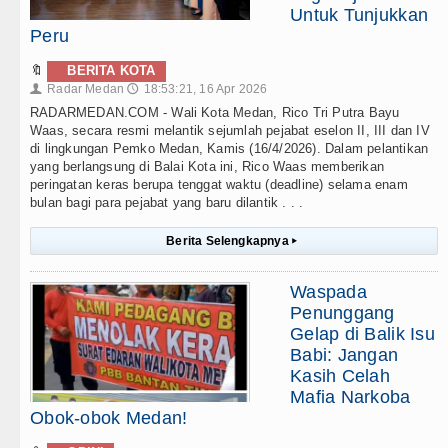
Untuk Tunjukkan
Peru
🔖
BERITA KOTA
Radar Medan
18:53:21, 16 Apr 2026
👤
🕔
RADARMEDAN.COM - Wali Kota Medan, Rico Tri Putra Bayu
Waas, secara resmi melantik sejumlah pejabat eselon II, III dan IV
di lingkungan Pemko Medan, Kamis (16/4/2026). Dalam pelantikan
yang berlangsung di Balai Kota ini, Rico Waas memberikan
peringatan keras berupa tenggat waktu (deadline) selama enam
bulan bagi para pejabat yang baru dilantik . . .
Berita Selengkapnya
▸
Waspada
Penunggang
Gelap di Balik Isu
Babi: Jangan
Kasih Celah
Mafia Narkoba
Obok-obok Medan!