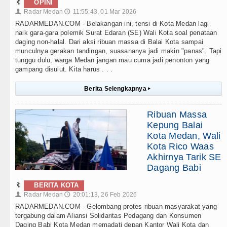
🔖
OPINI
Radar Medan
11:55:43, 01 Mar 2026
👤
🕔
RADARMEDAN.COM - Belakangan ini, tensi di Kota Medan lagi
naik gara-gara polemik Surat Edaran (SE) Wali Kota soal penataan
daging non-halal. Dari aksi ribuan massa di Balai Kota sampai
munculnya gerakan tandingan, suasananya jadi makin "panas". Tapi
tunggu dulu, warga Medan jangan mau cuma jadi penonton yang
gampang disulut. Kita harus . . .
Berita Selengkapnya
▸
Ribuan Massa
Kepung Balai
Kota Medan, Wali
Kota Rico Waas
Akhirnya Tarik SE
Dagang Babi
🔖
BERITA KOTA
Radar Medan
20:01:13, 26 Feb 2026
👤
🕔
RADARMEDAN.COM - Gelombang protes ribuan masyarakat yang
tergabung dalam Aliansi Solidaritas Pedagang dan Konsumen
Daging Babi Kota Medan memadati depan Kantor Wali Kota dan