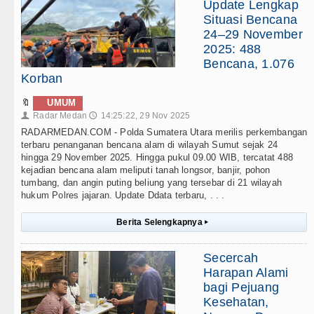
Update Lengkap
Situasi Bencana
24–29 November
2025: 488
Bencana, 1.076
Korban
🔖
UMUM
Radar Medan
14:25:22, 29 Nov 2025
👤
🕔
RADARMEDAN.COM - Polda Sumatera Utara merilis perkembangan
terbaru penanganan bencana alam di wilayah Sumut sejak 24
hingga 29 November 2025. Hingga pukul 09.00 WIB, tercatat 488
kejadian bencana alam meliputi tanah longsor, banjir, pohon
tumbang, dan angin puting beliung yang tersebar di 21 wilayah
hukum Polres jajaran. Update Ddata terbaru, . . .
Berita Selengkapnya
▸
Secercah
Harapan Alami
bagi Pejuang
Kesehatan,