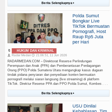
Berita Selengkapnya
▸
Polda Sumut
Bongkar Live
TikTok Bermuatan
Pornografi, Host
Raup Rp5 Juta
per Hari
🔖
HUKUM DAN KRIMINAL
Radar Medan
21:06:51, 11 Jun 2026
👤
🕔
RADARMEDAN.COM – Direktorat Reserse Perlindungan
Perempuan dan Anak (PPA) dan Pemberantasan Perdagangan
Orang (PPO) Polda Sumatera Utara mengungkap kasus dugaan
tindak pidana penyiaran dan penyediaan konten bermuatan
pornografi melalui siaran langsung (live streaming) di platform
TikTok. Direktur Reserse PPA dan PPO Polda Sumut, Kombes . . .
Berita Selengkapnya
▸
USU Dinilai
Kebablasan, Tim