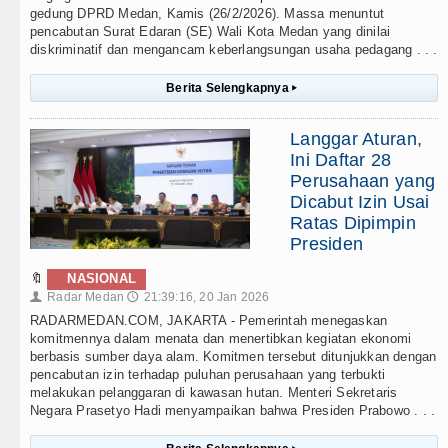
gedung DPRD Medan, Kamis (26/2/2026). Massa menuntut
pencabutan Surat Edaran (SE) Wali Kota Medan yang dinilai
diskriminatif dan mengancam keberlangsungan usaha pedagang . . .
Berita Selengkapnya
▸
Langgar Aturan,
Ini Daftar 28
Perusahaan yang
Dicabut Izin Usai
Ratas Dipimpin
Presiden
🔖
NASIONAL
Radar Medan
21:39:16, 20 Jan 2026
👤
🕔
RADARMEDAN.COM, JAKARTA - Pemerintah menegaskan
komitmennya dalam menata dan menertibkan kegiatan ekonomi
berbasis sumber daya alam. Komitmen tersebut ditunjukkan dengan
pencabutan izin terhadap puluhan perusahaan yang terbukti
melakukan pelanggaran di kawasan hutan. Menteri Sekretaris
Negara Prasetyo Hadi menyampaikan bahwa Presiden Prabowo . . .