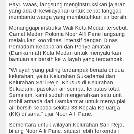
Wabup Deli Serdang Lantik 25 P
Bayu Waas, langsung menginstruksikan jajaran
yang ada di kewilayahan untuk cepat tanggap
Ketua GRIB Jaya Labuhanbatu Ge
membantu warga yang membutuhkan air bersih.
Gubernur Bobby Nasution Minta 
Menanggapi instruksi Wali Kota Medan tersebut,
Camat Medan Polonia Noor Alfi Pane langsung
Rico Waas : Kemerdekaan Harus 
melakukan koordinasi intensif dengan Dinas
Pemadam Kebakaran dan Penyelamatan
(Damkarmat) Kota Medan untuk menyalurkan
bantuan air bersih ke wilayah yang terdampak.
"Wilayah yang paling terdampak berada di dua
kelurahan, yaitu Kelurahan Sukadamai dan
Kelurahan Sari Rejo. Khusus di Kelurahan
Sukadami, pasokan air sempat terputus total.
Semalam, kami sudah mengerahkan satu unit
mobil armada dari Damkarmat untuk menyuplai
air bersih kepada sekitar 33 Kepala Keluarga
(KK) di sana," ujar Noor Alfi Pane.
Sementara untuk wilayah Kelurahan Sari Rejo,
bilang Noor Alfi Pane, situasi lebih terkendali