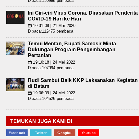
Dibaca:130998 pembaca
Ini Ciri-ciri Virus Corona, Dirasakan Penderita
COVID-19 Hari ke Hari
10:31:08 | 21 Mar 2020
📅
Dibaca:112475 pembaca
Temui Mentan, Bupati Samosir Minta
Dukungan Program Pengembangan
Pertanian
19:10:18 | 24 Mei 2022
📅
Dibaca:107994 pembaca
Rudi Sambut Baik KKP Laksanakan Kegiatan
di Batam
19:06:09 | 24 Mei 2022
📅
Dibaca:104526 pembaca
TEMUKAN JUGA KAMI DI
Facebook
Twitter
Google+
Youtube