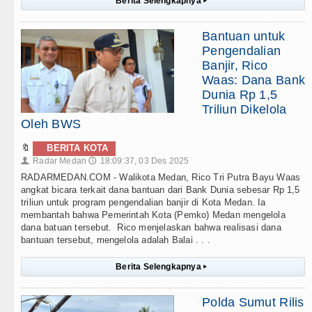
Berita Selengkapnya
▸
Bantuan untuk
Pengendalian
Banjir, Rico
Waas: Dana Bank
Dunia Rp 1,5
Triliun Dikelola
Oleh BWS
🔖
BERITA KOTA
Radar Medan
18:09:37, 03 Des 2025
👤
🕔
RADARMEDAN.COM - Walikota Medan, Rico Tri Putra Bayu Waas
angkat bicara terkait dana bantuan dari Bank Dunia sebesar Rp 1,5
triliun untuk program pengendalian banjir di Kota Medan. Ia
membantah bahwa Pemerintah Kota (Pemko) Medan mengelola
dana batuan tersebut. Rico menjelaskan bahwa realisasi dana
bantuan tersebut, mengelola adalah Balai . . .
Berita Selengkapnya
▸
Polda Sumut Rilis