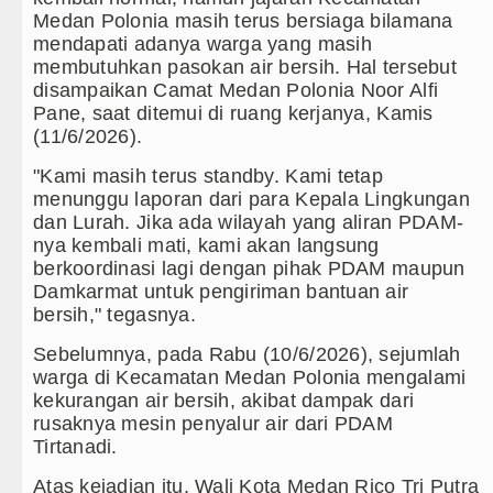
Medan Polonia masih terus bersiaga bilamana
Wabup Deli Serdang Lantik 25 P
mendapati adanya warga yang masih
membutuhkan pasokan air bersih. Hal tersebut
Ketua GRIB Jaya Labuhanbatu Ge
disampaikan Camat Medan Polonia Noor Alfi
Pane, saat ditemui di ruang kerjanya, Kamis
Gubernur Bobby Nasution Minta 
(11/6/2026).
Rico Waas : Kemerdekaan Harus 
"Kami masih terus standby. Kami tetap
menunggu laporan dari para Kepala Lingkungan
Kurang dari 6 Jam, Polsek Kotari
dan Lurah. Jika ada wilayah yang aliran PDAM-
nya kembali mati, kami akan langsung
Liverpool vs Monaco Laga Persah
berkoordinasi lagi dengan pihak PDAM maupun
Damkarmat untuk pengiriman bantuan air
Manchester City vs Atletico Mad
bersih," tegasnya.
Sebelumnya, pada Rabu (10/6/2026), sejumlah
Serapan Anggaran Terendah, Insp
warga di Kecamatan Medan Polonia mengalami
kekurangan air bersih, akibat dampak dari
Gubernur Bobby Nasution Siapka
rusaknya mesin penyalur air dari PDAM
Tirtanadi.
Kapolda Sumut Rombak Puluhan J
Atas kejadian itu, Wali Kota Medan Rico Tri Putra