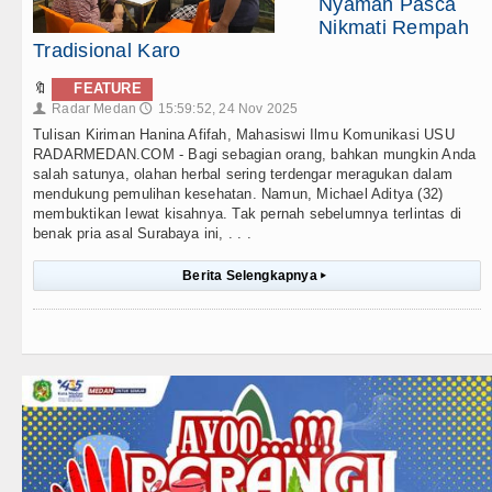
Nyaman Pasca
Nikmati Rempah
Tradisional Karo
🔖
FEATURE
Radar Medan
15:59:52, 24 Nov 2025
👤
🕔
Tulisan Kiriman Hanina Afifah, Mahasiswi Ilmu Komunikasi USU
RADARMEDAN.COM - Bagi sebagian orang, bahkan mungkin Anda
salah satunya, olahan herbal sering terdengar meragukan dalam
mendukung pemulihan kesehatan. Namun, Michael Aditya (32)
membuktikan lewat kisahnya. Tak pernah sebelumnya terlintas di
benak pria asal Surabaya ini, . . .
Berita Selengkapnya
▸