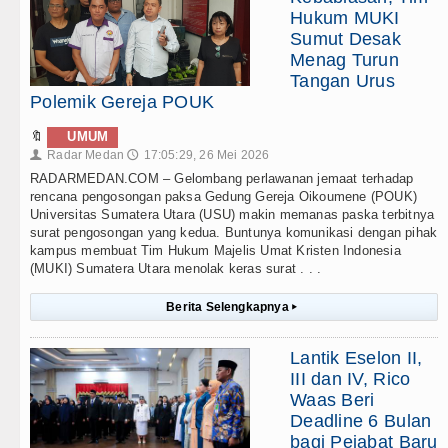
Hukum MUKI
Sumut Desak
Menag Turun
Tangan Urus
Polemik Gereja POUK
🔖
UMUM
Radar Medan
17:05:29, 26 Mei 2026
👤
🕔
RADARMEDAN.COM – Gelombang perlawanan jemaat terhadap
rencana pengosongan paksa Gedung Gereja Oikoumene (POUK)
Universitas Sumatera Utara (USU) makin memanas paska terbitnya
surat pengosongan yang kedua. Buntunya komunikasi dengan pihak
kampus membuat Tim Hukum Majelis Umat Kristen Indonesia
(MUKI) Sumatera Utara menolak keras surat . . .
Berita Selengkapnya
▸
Lantik Eselon II,
III dan IV, Rico
Waas Beri
Deadline 6 Bulan
bagi Pejabat Baru