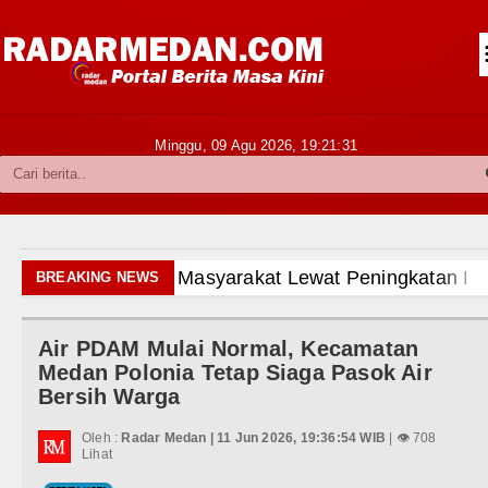
Siantar-Simalungun
Kabupaten Karo
Pakpak Bharat
Minggu, 09 Agu 2026,
19:21:32
Kabupaten Simalungun
Metropolitan
TNI POLRI
Kurang dari 6 Jam, Polsek Kotari
BREAKING NEWS
Hukum dan Kriminal
Liverpool vs Monaco Laga Persah
Air PDAM Mulai Normal, Kecamatan
Politik
Manchester City vs Atletico Mad
Medan Polonia Tetap Siaga Pasok Air
Bersih Warga
Hiburan
Serapan Anggaran Terendah, Insp
Oleh :
Radar Medan | 11 Jun 2026, 19:36:54 WIB
| 👁 708
Olahraga
Lihat
Gubernur Bobby Nasution Siapka