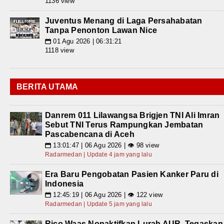
1136 view
Juventus Menang di Laga Persahabatan
Tanpa Penonton Lawan Nice
01 Agu 2026 | 06:31:21
📅
1118 view
BERITA UTAMA
Danrem 011 Lilawangsa Brigjen TNI Ali Imran
Sebut TNI Terus Rampungkan Jembatan
Pascabencana di Aceh
13:01:47 | 06 Agu 2026 | 👁 98 view
📅
Radarmedan | Update 4 jam yang lalu
Era Baru Pengobatan Pasien Kanker Paru di
Indonesia
12:45:19 | 06 Agu 2026 | 👁 122 view
📅
Radarmedan | Update 5 jam yang lalu
Rico Waas Nonaktifkan Lurah AUR, Tegaskan