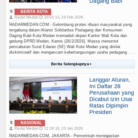
Dagang Babi
🔖
BERITA KOTA
Radar Medan
20:01:13, 26 Feb 2026
👤
🕔
RADARMEDAN.COM - Gelombang protes ribuan masyarakat yang
tergabung dalam Aliansi Solidaritas Pedagang dan Konsumen
Daging Babi Kota Medan memadati depan Kantor Wali Kota dan
gedung DPRD Medan, Kamis (26/2/2026). Massa menuntut
pencabutan Surat Edaran (SE) Wali Kota Medan yang dinilai
diskriminatif dan mengancam keberlangsungan usaha pedagang . . .
Berita Selengkapnya
▸
Langgar Aturan,
Ini Daftar 28
Perusahaan yang
Dicabut Izin Usai
Ratas Dipimpin
Presiden
🔖
NASIONAL
Radar Medan
21:39:16, 20 Jan 2026
👤
🕔
RADARMEDAN.COM, JAKARTA - Pemerintah menegaskan