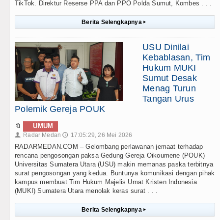
TikTok. Direktur Reserse PPA dan PPO Polda Sumut, Kombes . . .
Berita Selengkapnya
▸
USU Dinilai
Kebablasan, Tim
Hukum MUKI
Sumut Desak
Menag Turun
Tangan Urus
Polemik Gereja POUK
🔖
UMUM
Radar Medan
17:05:29, 26 Mei 2026
👤
🕔
RADARMEDAN.COM – Gelombang perlawanan jemaat terhadap
rencana pengosongan paksa Gedung Gereja Oikoumene (POUK)
Universitas Sumatera Utara (USU) makin memanas paska terbitnya
surat pengosongan yang kedua. Buntunya komunikasi dengan pihak
kampus membuat Tim Hukum Majelis Umat Kristen Indonesia
(MUKI) Sumatera Utara menolak keras surat . . .
Berita Selengkapnya
▸