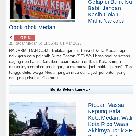
Gelap di Balik Isu
Babi: Jangan
Kasih Celah
Mafia Narkoba
Obok-obok Medan!
🔖
OPINI
Radar Medan
11:55:43, 01 Mar 2026
👤
🕔
RADARMEDAN.COM - Belakangan ini, tensi di Kota Medan lagi
naik gara-gara polemik Surat Edaran (SE) Wali Kota soal penataan
daging non-halal. Dari aksi ribuan massa di Balai Kota sampai
munculnya gerakan tandingan, suasananya jadi makin "panas". Tapi
tunggu dulu, warga Medan jangan mau cuma jadi penonton yang
gampang disulut. Kita harus . . .
Berita Selengkapnya
▸
Ribuan Massa
Kepung Balai
Kota Medan, Wali
Kota Rico Waas
Akhirnya Tarik SE