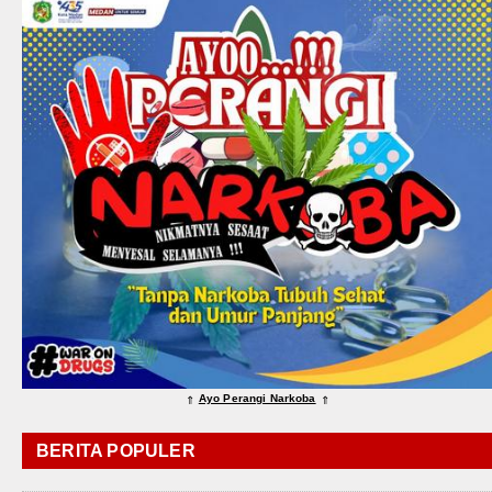
Ayo Perangi Narkoba
⇑
⇑
BERITA POPULER