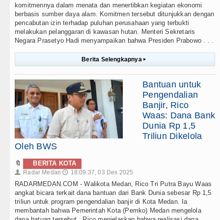
komitmennya dalam menata dan menertibkan kegiatan ekonomi
berbasis sumber daya alam. Komitmen tersebut ditunjukkan dengan
pencabutan izin terhadap puluhan perusahaan yang terbukti
melakukan pelanggaran di kawasan hutan. Menteri Sekretaris
Negara Prasetyo Hadi menyampaikan bahwa Presiden Prabowo . . .
Berita Selengkapnya
▸
Bantuan untuk
Pengendalian
Banjir, Rico
Waas: Dana Bank
Dunia Rp 1,5
Triliun Dikelola
Oleh BWS
🔖
BERITA KOTA
Radar Medan
18:09:37, 03 Des 2025
👤
🕔
RADARMEDAN.COM - Walikota Medan, Rico Tri Putra Bayu Waas
angkat bicara terkait dana bantuan dari Bank Dunia sebesar Rp 1,5
triliun untuk program pengendalian banjir di Kota Medan. Ia
membantah bahwa Pemerintah Kota (Pemko) Medan mengelola
dana batuan tersebut. Rico menjelaskan bahwa realisasi dana