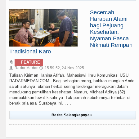
Secercah
Harapan Alami
bagi Pejuang
Kesehatan,
Nyaman Pasca
Nikmati Rempah
Tradisional Karo
🔖
FEATURE
Radar Medan
15:59:52, 24 Nov 2025
👤
🕔
Tulisan Kiriman Hanina Afifah, Mahasiswi Ilmu Komunikasi USU
RADARMEDAN.COM - Bagi sebagian orang, bahkan mungkin Anda
salah satunya, olahan herbal sering terdengar meragukan dalam
mendukung pemulihan kesehatan. Namun, Michael Aditya (32)
membuktikan lewat kisahnya. Tak pernah sebelumnya terlintas di
benak pria asal Surabaya ini, . . .
Berita Selengkapnya
▸