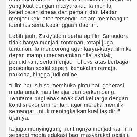
anya Bermain Imbang dengan Inter Milan Derby Laga P
yang kuat dengan masyarakat. Ia menilai
keterlibatan sineas dan pemain dari Medan
ich vs Aston Villa Laga Persahabatan 7 Agustus 2026
menjadi kekuatan tersendiri dalam membangun
identitas serta kebanggaan daerah.
PRDSU Ikut Gubsu Bobby Nasution Berkantor di Nias
Lebih jauh, Zakiyuddin berharap film Samudera
T dan Q Sebagai Orientasi Seksual Hanya Ada di Alam
tidak hanya menjadi tontonan, tetapi juga
tuntunan. Ia mendorong agar karya-karya film ke
 Lilawangsa Brigjen TNI Ali Imran Sebut TNI Terus 
depan mampu menanamkan nilai akhlak,
pendidikan, serta menjadi refleksi atas berbagai
persoalan sosial seperti kenakalan remaja,
narkoba, hingga judi online.
“Film harus bisa membuka pintu hati generasi
muda untuk mau belajar dan berkembang.
Terutama bagi anak-anak dari keluarga dengan
kondisi ekonomi rentan, agar mereka memiliki
semangat untuk meningkatkan kualitas diri,”
ujarnya.
Ia juga menyinggung pentingnya menjadikan film
sebagai media edukasi bagi masyarakat pesisir,