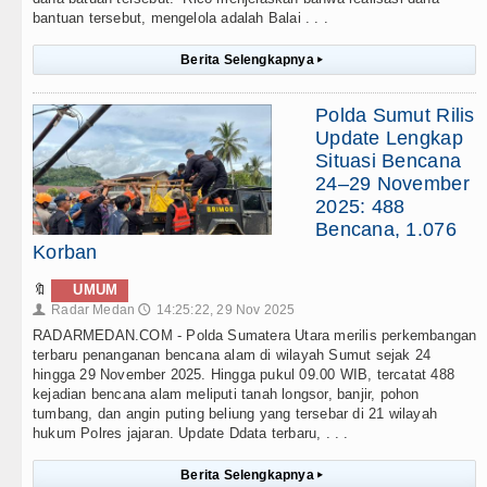
bantuan tersebut, mengelola adalah Balai . . .
Berita Selengkapnya
▸
Polda Sumut Rilis
Update Lengkap
Situasi Bencana
24–29 November
2025: 488
Bencana, 1.076
Korban
🔖
UMUM
Radar Medan
14:25:22, 29 Nov 2025
👤
🕔
RADARMEDAN.COM - Polda Sumatera Utara merilis perkembangan
terbaru penanganan bencana alam di wilayah Sumut sejak 24
hingga 29 November 2025. Hingga pukul 09.00 WIB, tercatat 488
kejadian bencana alam meliputi tanah longsor, banjir, pohon
tumbang, dan angin puting beliung yang tersebar di 21 wilayah
hukum Polres jajaran. Update Ddata terbaru, . . .
Berita Selengkapnya
▸