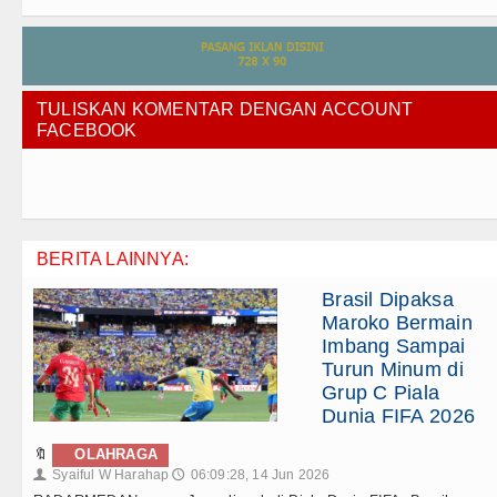
TULISKAN KOMENTAR DENGAN ACCOUNT
FACEBOOK
BERITA LAINNYA:
Brasil Dipaksa
Maroko Bermain
Imbang Sampai
Turun Minum di
Grup C Piala
Dunia FIFA 2026
🔖
OLAHRAGA
Syaiful W Harahap
06:09:28, 14 Jun 2026
👤
🕔