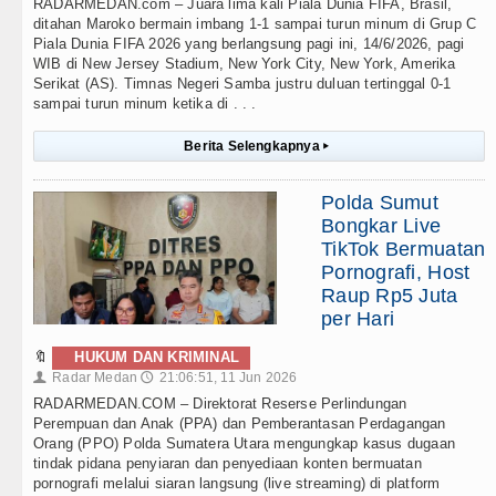
RADARMEDAN.com – Juara lima kali Piala Dunia FIFA, Brasil,
ditahan Maroko bermain imbang 1-1 sampai turun minum di Grup C
Piala Dunia FIFA 2026 yang berlangsung pagi ini, 14/6/2026, pagi
WIB di New Jersey Stadium, New York City, New York, Amerika
Serikat (AS). Timnas Negeri Samba justru duluan tertinggal 0-1
sampai turun minum ketika di . . .
Berita Selengkapnya
▸
Polda Sumut
Bongkar Live
TikTok Bermuatan
Pornografi, Host
Raup Rp5 Juta
per Hari
🔖
HUKUM DAN KRIMINAL
Radar Medan
21:06:51, 11 Jun 2026
👤
🕔
RADARMEDAN.COM – Direktorat Reserse Perlindungan
Perempuan dan Anak (PPA) dan Pemberantasan Perdagangan
Orang (PPO) Polda Sumatera Utara mengungkap kasus dugaan
tindak pidana penyiaran dan penyediaan konten bermuatan
pornografi melalui siaran langsung (live streaming) di platform