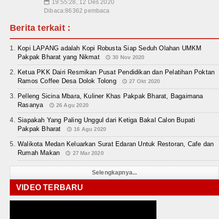
19:55:28, 12 Des 2020
📅
Dibaca:86362 pembaca
Berita terkait :
Kopi LAPANG adalah Kopi Robusta Siap Seduh Olahan UMKM
Pakpak Bharat yang Nikmat
30 Nov 2020
Ketua PKK Dairi Resmikan Pusat Pendidikan dan Pelatihan Poktan
Ramos Coffee Desa Dolok Tolong
27 Okt 2020
Pelleng Sicina Mbara, Kuliner Khas Pakpak Bharat, Bagaimana
Rasanya
26 Agu 2020
Siapakah Yang Paling Unggul dari Ketiga Bakal Calon Bupati
Pakpak Bharat
16 Agu 2020
Walikota Medan Keluarkan Surat Edaran Untuk Restoran, Cafe dan
Rumah Makan
27 Mar 2020
Selengkapnya...
VIDEO TERBARU