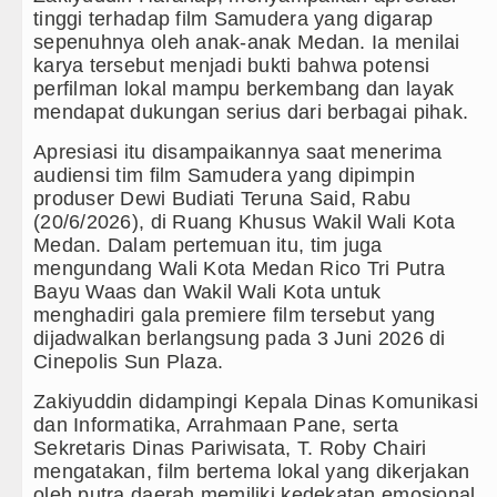
anya Bermain Imbang dengan Inter Milan Derby Laga P
tinggi terhadap film Samudera yang digarap
sepenuhnya oleh anak-anak Medan. Ia menilai
ich vs Aston Villa Laga Persahabatan 7 Agustus 2026
karya tersebut menjadi bukti bahwa potensi
perfilman lokal mampu berkembang dan layak
PRDSU Ikut Gubsu Bobby Nasution Berkantor di Nias
mendapat dukungan serius dari berbagai pihak.
T dan Q Sebagai Orientasi Seksual Hanya Ada di Alam
Apresiasi itu disampaikannya saat menerima
audiensi tim film Samudera yang dipimpin
 Lilawangsa Brigjen TNI Ali Imran Sebut TNI Terus 
produser Dewi Budiati Teruna Said, Rabu
(20/6/2026), di Ruang Khusus Wakil Wali Kota
Medan. Dalam pertemuan itu, tim juga
engobatan Pasien Kanker Paru di Indonesia
mengundang Wali Kota Medan Rico Tri Putra
Bayu Waas dan Wakil Wali Kota untuk
Nonaktifkan Lurah AUR, Tegaskan Tak Toleransi Pe
menghadiri gala premiere film tersebut yang
dijadwalkan berlangsung pada 3 Juni 2026 di
Pengidap HIV/AIDS di Jawa Barat Sebagai Gay Salah
Cinepolis Sun Plaza.
Zakiyuddin didampingi Kepala Dinas Komunikasi
bungkam Real Betis pada Laga Persahabatan di Dublin
dan Informatika, Arrahmaan Pane, serta
Sekretaris Dinas Pariwisata, T. Roby Chairi
mbang Ditekuk Juventus pada Laga Persahabatan di 
mengatakan, film bertema lokal yang dikerjakan
oleh putra daerah memiliki kedekatan emosional