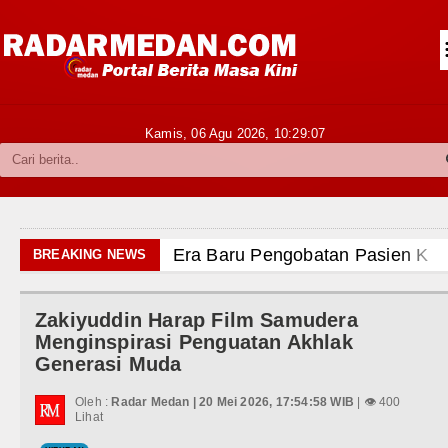
Siantar-Simalungun
Kabupaten Karo
Pakpak Bharat
Kamis, 06 Agu 2026,
10:29:09
Kabupaten Simalungun
Metropolitan
TNI POLRI
engobatan Pasien Kanker Paru di Indonesia
BREAKING NEWS
Hukum dan Kriminal
Nonaktifkan Lurah AUR, Tegaskan Tak Toleransi Pe
Zakiyuddin Harap Film Samudera
Politik
Pengidap HIV/AIDS di Jawa Barat Sebagai Gay Salah
Menginspirasi Penguatan Akhlak
Generasi Muda
Hiburan
bungkam Real Betis pada Laga Persahabatan di Dublin
Oleh :
Radar Medan | 20 Mei 2026, 17:54:58 WIB
| 👁 400
Olahraga
Lihat
mbang Ditekuk Juventus pada Laga Persahabatan di 