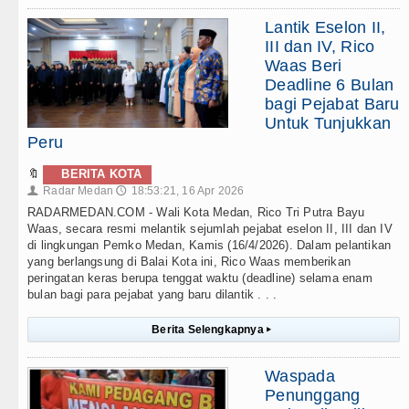
Lantik Eselon II,
III dan IV, Rico
Waas Beri
Deadline 6 Bulan
bagi Pejabat Baru
Untuk Tunjukkan
Peru
🔖
BERITA KOTA
Radar Medan
18:53:21, 16 Apr 2026
👤
🕔
RADARMEDAN.COM - Wali Kota Medan, Rico Tri Putra Bayu
Waas, secara resmi melantik sejumlah pejabat eselon II, III dan IV
di lingkungan Pemko Medan, Kamis (16/4/2026). Dalam pelantikan
yang berlangsung di Balai Kota ini, Rico Waas memberikan
peringatan keras berupa tenggat waktu (deadline) selama enam
bulan bagi para pejabat yang baru dilantik . . .
Berita Selengkapnya
▸
Waspada
Penunggang