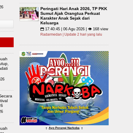
26
Peringati Hari Anak 2026, TP PKK
Sumut Ajak Orangtua Perkuat
Karakter Anak Sejak dari
Keluarga
17:40:45 | 06 Agu 2026 | 👁 168 view
📅
Radarmedan | Update 2 hari yang lalu
Buah
utup,
dati
026
 Secara
ival
26
26
Buah
Ayo Perangi Narkoba
⇑
⇑