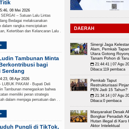
Titik
5:46, 08 Mei 2026
RGAI – Satuan Lalu Lintas
erdang Bedagai melaksanakan
h dalam rangka menciptakan
DAERAH
, Ketertiban dan Kelancaran Lalu .
Sinergi Jaga Kelesta
▸
Alam, Pemkab Tapan
Utara Gotong Royon
 Ludin Tambunan Minta
Tanam Pohon di Tar
erkontribusi bagi
21:44:41 | 07 Agu 2
📅
Dibaca:119 pembaca
i Serdang
4:23, 08 Apr 2026
Pemkab Taput
LUBUK PAKAM - Bupati Deli
Restrukturisasi Pinj
udin Tambunan menegaskan bahwa
PEN Jadi 15 Tahun?
atan memiliki peran strategis
21:34:14 | 07 Agu 2
📅
tah dalam menjaga persatuan dan . .
Dibaca:0 pembaca
Masyarakat Desak 
▸
Bongkar Penadah K
Hutan illegal di Karo
Aktor Intelektual
uduh Pungli di TikTok,