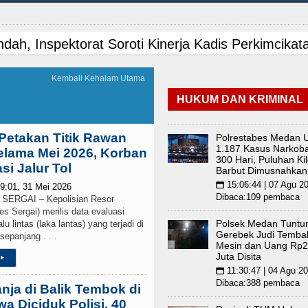
dah, Inspektorat Soroti Kinerja Kadis Perkimcika
risasi Pinjaman PEN Jadi 15 Tahun?
Tujuh Tewa
Kembali Kehalam Utama
HUKUM DAN KRIMINAL
ngkar Penadah Kayu Hutan illegal di Karo hingga
etico Madrid Persahabatan di Seoul Minggu 9 Agus
 Petakan Titik Rawan
Polrestabes Medan 
1.187 Kasus Narkob
elama Mei 2026, Korban
300 Hari, Puluhan Ki
an Alam, Pemkab Tapanuli Utara Gotong Royong Ta
si Jalur Tol
Barbut Dimusnahkan
15:06:44 | 07 Agu 2
📅
9:01, 31 Mei 2026
ipis Atas Aston Villa Laga Persahabatan di Hong
Dibaca:109 pembaca
RGAI – Kepolisian Resor
s Sergai) merilis data evaluasi
Polsek Medan Tuntu
lu lintas (laka lantas) yang terjadi di
ga Persahabatan di Anfield Minggu 9 Agustus 202
Gerebek Judi Tembak
epanjang . . .
Mesin dan Uang Rp2
Juta Disita
n Siapkan Rumah Produksi Kelapa di Nias Utara
▸
11:30:47 | 04 Agu 2
📅
Dibaca:388 pembaca
nja di Balik Tembok di
mbakan Massal di Sebuah Sekolah di Thailand
a Diciduk Polisi, 40