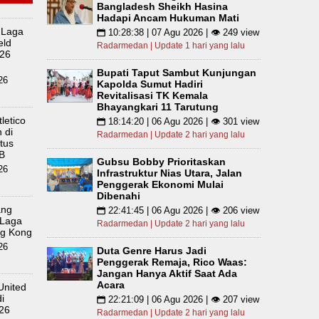
Bangladesh Sheikh Hasina
Hadapi Ancam Hukuman Mati
 Laga
10:28:38 | 07 Agu 2026 | 👁 249 view
📅
eld
Radarmedan | Update 1 hari yang lalu
026
Bupati Taput Sambut Kunjungan
26
Kapolda Sumut Hadiri
Revitalisasi TK Kemala
Bhayangkari 11 Tarutung
letico
18:14:20 | 06 Agu 2026 | 👁 301 view
📅
 di
Radarmedan | Update 2 hari yang lalu
tus
B
Gubsu Bobby Prioritaskan
26
Infrastruktur Nias Utara, Jalan
Penggerak Ekonomi Mulai
Dibenahi
ang
22:41:45 | 06 Agu 2026 | 👁 206 view
📅
a Laga
Radarmedan | Update 2 hari yang lalu
ng Kong
26
Duta Genre Harus Jadi
Penggerak Remaja, Rico Waas:
Jangan Hanya Aktif Saat Ada
Acara
United
i
22:21:09 | 06 Agu 2026 | 👁 207 view
📅
26
Radarmedan | Update 2 hari yang lalu