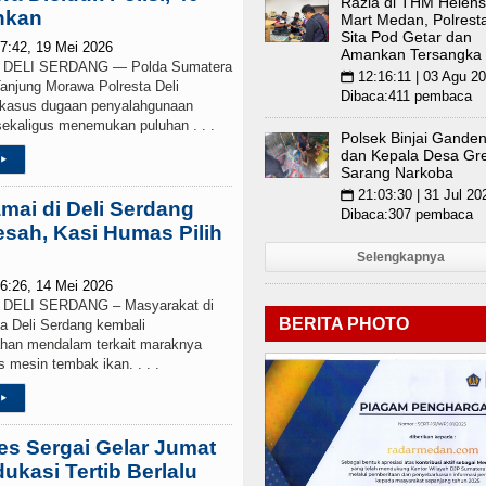
Razia di THM Helens
nkan
kap 1.187 Kasus Narkoba dalam 300 Hari, Puluha
Mart Medan, Polrest
Sita Pod Getar dan
7:42, 19 Mei 2026
Amankan Tersangka
ELI SERDANG — Polda Sumatera
etico Madrid Persahabatan di Seoul Minggu 9 Agus
12:16:11 | 03 Agu 2
📅
Tanjung Morawa Polresta Deli
Dibaca:411 pembaca
kasus dugaan penyalahgunaan
 sekaligus menemukan puluhan . . .
Polsek Binjai Gande
dan Kepala Desa Gr
▸
Sarang Narkoba
21:03:30 | 31 Jul 20
📅
mai di Deli Serdang
Dibaca:307 pembaca
sah, Kasi Humas Pilih
Selengkapnya
6:26, 14 Mei 2026
ELI SERDANG – Masyarakat di
BERITA PHOTO
a Deli Serdang kembali
han mendalam terkait maraknya
is mesin tembak ikan. . . .
▸
res Sergai Gelar Jumat
ukasi Tertib Berlalu