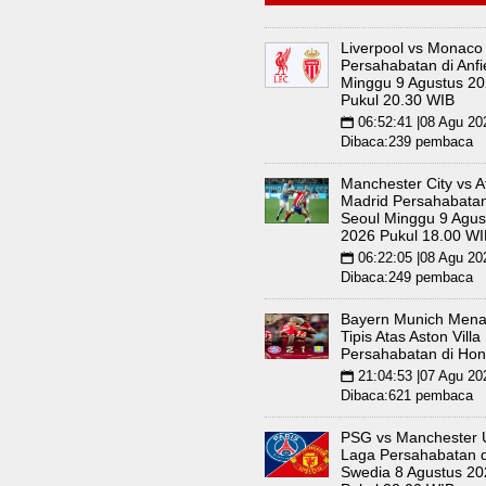
Liverpool vs Monaco
Persahabatan di Anfi
Minggu 9 Agustus 2
Pukul 20.30 WIB
06:52:41 |08 Agu 20
📅
Dibaca:239 pembaca
Manchester City vs At
Madrid Persahabatan
Seoul Minggu 9 Agus
2026 Pukul 18.00 WI
06:22:05 |08 Agu 20
📅
Dibaca:249 pembaca
Bayern Munich Men
Tipis Atas Aston Vill
Persahabatan di Ho
21:04:53 |07 Agu 20
📅
Dibaca:621 pembaca
PSG vs Manchester 
Laga Persahabatan d
Swedia 8 Agustus 20