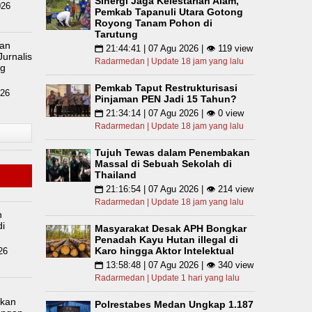
Sinergi Jaga Kelestarian Alam,
026
Pemkab Tapanuli Utara Gotong
Royong Tanam Pohon di
Tarutung
an
21:44:41 | 07 Agu 2026 | 👁 119 view
📅
urnalis
Radarmedan | Update 18 jam yang lalu
ng
Pemkab Taput Restrukturisasi
026
Pinjaman PEN Jadi 15 Tahun?
21:34:14 | 07 Agu 2026 | 👁 0 view
📅
Radarmedan | Update 18 jam yang lalu
Tujuh Tewas dalam Penembakan
Massal di Sebuah Sekolah di
Thailand
21:16:54 | 07 Agu 2026 | 👁 214 view
📅
Radarmedan | Update 18 jam yang lalu
n
di
Masyarakat Desak APH Bongkar
Penadah Kayu Hutan illegal di
Karo hingga Aktor Intelektual
26
13:58:48 | 07 Agu 2026 | 👁 340 view
📅
Radarmedan | Update 1 hari yang lalu
lkan
Polrestabes Medan Ungkap 1.187