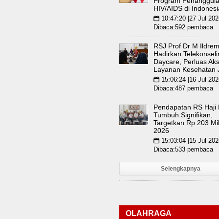
Program Penanggul
HIV/AIDS di Indonesi
10:47:20 |27 Jul 202
📅
Dibaca:592 pembaca
RSJ Prof Dr M Ildre
Hadirkan Telekonsel
Daycare, Perluas Ak
Layanan Kesehatan 
15:06:24 |16 Jul 202
📅
Dibaca:487 pembaca
Pendapatan RS Haji
Tumbuh Signifikan,
Targetkan Rp 203 Mil
2026
15:03:04 |15 Jul 202
📅
Dibaca:533 pembaca
Selengkapnya
OLAHRAGA