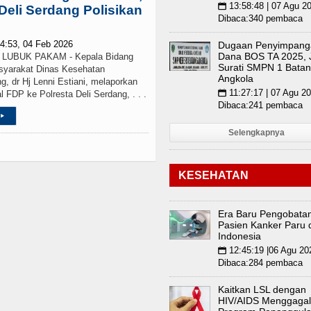
13:58:48 | 07 Agu 2
📅
Deli Serdang Polisikan
Dibaca:340 pembaca
4:53, 04 Feb 2026
Dugaan Penyimpang
Dana BOS TA 2025, J
UBUK PAKAM - Kepala Bidang
Surati SMPN 1 Bata
syarakat Dinas Kesehatan
Angkola
g, dr Hj Lenni Estiani, melaporkan
11:27:17 | 07 Agu 2
📅
al FDP ke Polresta Deli Serdang, . . .
Dibaca:241 pembaca
▸
Selengkapnya
KESEHATAN
Era Baru Pengobata
Pasien Kanker Paru 
Indonesia
12:45:19 |06 Agu 20
📅
Dibaca:284 pembaca
Kaitkan LSL dengan
HIV/AIDS Menggaga