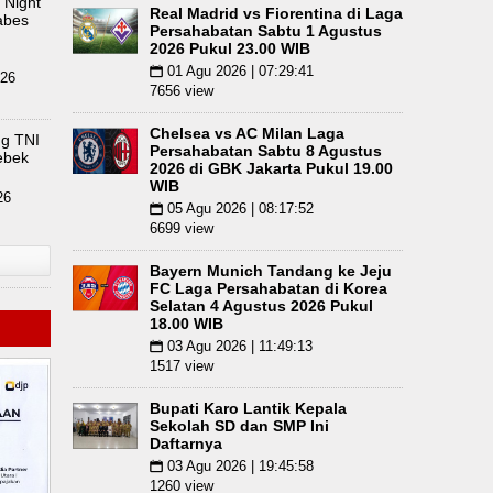
 Night
Real Madrid vs Fiorentina di Laga
n Kilogram Barbut Dimusnahkan
abes
Liverpool vs Mo
Persahabatan Sabtu 1 Agustus
2026 Pukul 23.00 WIB
tus 2026 Pukul 18.00 WIB
01 Agu 2026 | 07:29:41
📅
026
7656 view
Chelsea vs AC Milan Laga
ng TNI
Persahabatan Sabtu 8 Agustus
ebek
2026 di GBK Jakarta Pukul 19.00
WIB
26
05 Agu 2026 | 08:17:52
📅
6699 view
Bayern Munich Tandang ke Jeju
FC Laga Persahabatan di Korea
Selatan 4 Agustus 2026 Pukul
18.00 WIB
03 Agu 2026 | 11:49:13
📅
1517 view
Bupati Karo Lantik Kepala
Sekolah SD dan SMP Ini
Daftarnya
03 Agu 2026 | 19:45:58
📅
1260 view