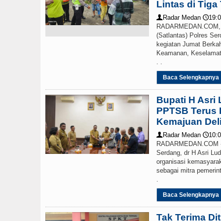
Lintas di Tiga 
Radar Medan
19:0
👤
🕔
RADARMEDAN.COM, SE
(Satlantas) Polres S
kegiatan Jumat Berka
Keamanan, Keselamatan
. .
Baca Selengkapnya
Bupati H Asri
PPTSB Terus B
Kemajuan Del
Radar Medan
10:0
👤
🕔
RADARMEDAN.COM - 
Serdang, dr H Asri L
organisasi kemasyarak
sebagai mitra pemerin
.
Baca Selengkapnya
Tak Terima Dit