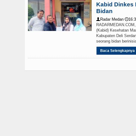
Kabid Dinkes 
Bidan
Radar Medan
16:3
👤
🕔
RADARMEDAN.COM, L
(Kabid) Kesehatan Ma
Kabupaten Deli Serdan
seorang bidan berinisi
Baca Selengkapnya