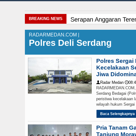
Serapan Anggaran Teren
BREAKING NEWS
Pemkab Taput Restruktu
RADARMEDAN.COM |
Polres Deli Serdang
Masyarakat Desak APH Bo
Manchester City vs Atl
Polres Sergai
Kecelakaan S
Sinergi Jaga Kelestari
Jiwa Didomina
Radar Medan
08:4
👤
🕔
Bayern Munich Menang T
RADARMEDAN.COM, SE
Serdang Bedagai (Polre
peristiwa kecelakaan la
Liverpool vs Monaco La
wilayah hukum Sergai s
Gubernur Bobby Nasutio
Baca Selengkapnya
Pria Tanam Ga
Tujuh Tewas dalam Pene
Tanjung Moraw