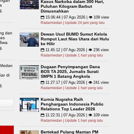
angan
Kasus Narkoba dalam 300 Hari,
a
Puluhan Kilogram Barbut
Dimusnahkan
6
15:06:44 | 07 Agu 2026 | 👁 109 view
📅
Radarmedan | Update 24 jam yang lalu
m
ing dan
Dewan Usul BUMD Sumut Kelola
ses
Rumput Laut Nias Utara dari Hulu
Jiwa
ke Hilir
6
11:45:12 | 07 Agu 2026 | 👁 236 view
📅
Radarmedan | Update 1 hari yang lalu
 Medan
Dugaan Penyimpangan Dana
BOS TA 2025, Jurnalis Surati
iar di
SMPN 1 Batang Angkola
11:27:17 | 07 Agu 2026 | 👁 241 view
📅
6
Radarmedan | Update 1 hari yang lalu
Kurnia Nugraha Raih
Penghargaan Indonesia Public
Relations Top Leader 2026
11:22:31 | 07 Agu 2026 | 👁 109 view
📅
Radarmedan | Update 1 hari yang lalu
Bertekad Pulang Mantan PM