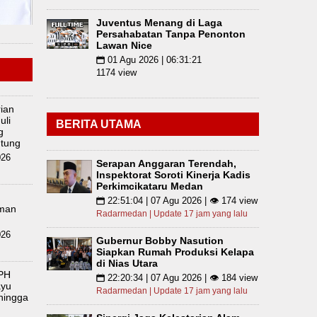
Juventus Menang di Laga
Persahabatan Tanpa Penonton
Lawan Nice
01 Agu 2026 | 06:31:21
📅
1174 view
rian
uli
BERITA UTAMA
g
utung
026
Serapan Anggaran Terendah,
Inspektorat Soroti Kinerja Kadis
Perkimcikataru Medan
22:51:04 | 07 Agu 2026 | 👁 174 view
📅
aman
Radarmedan | Update 17 jam yang lalu
026
Gubernur Bobby Nasution
Siapkan Rumah Produksi Kelapa
di Nias Utara
APH
22:20:34 | 07 Agu 2026 | 👁 184 view
📅
ayu
Radarmedan | Update 17 jam yang lalu
 hingga