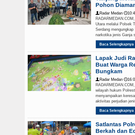
Pohon Diama
Polrestabes Medan Ung
Radar Medan
10:4
👤
🕔
RADARMEDAN.COM, D
Manchester City vs Atl
Utara melalui Polsek 
Serdang mengungkap 
narkotika jenis Ganja
Baca Selengkapnya
Lapak Judi Ra
Buat Warga Re
Bungkam
Radar Medan
16:0
👤
🕔
RADARMEDAN.COM, D
wilayah hukum Polrest
menyampaikan keresa
aktivitas perjudian jen
Baca Selengkapnya
Satlantas Pol
Berkah dan Ed