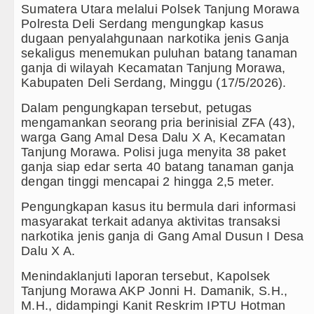
Sumatera Utara melalui Polsek Tanjung Morawa
ggerak Remaja, Rico Waas: Jangan Hanya Aktif Saat 
Polresta Deli Serdang mengungkap kasus
dugaan penyalahgunaan narkotika jenis Ganja
 TP PKK Sumut Ajak Orangtua Perkuat Karakter Anak Se
sekaligus menemukan puluhan batang tanaman
ganja di wilayah Kecamatan Tanjung Morawa,
 BOS TA 2025, Jurnalis Surati SMPN 1 Batang Angk
Kabupaten Deli Serdang, Minggu (17/5/2026).
Dalam pengungkapan tersebut, petugas
Melalui Hubungan Seksual Bukan Karena Penyimpanga
mengamankan seorang pria berinisial ZFA (43),
warga Gang Amal Desa Dalu X A, Kecamatan
M Bangladesh Sheikh Hasina Hadapi Ancam Hukuman 
Tanjung Morawa. Polisi juga menyita 38 paket
ganja siap edar serta 40 batang tanaman ganja
Laga Persahabatan di Swedia 8 Agustus 2026 Pukul 
dengan tinggi mencapai 2 hingga 2,5 meter.
rsahabatan di Optus Stadium Perth Sabtu 8 Agustus 2
Pengungkapan kasus itu bermula dari informasi
masyarakat terkait adanya aktivitas transaksi
rencvaros Persahabatan Minggu 9 Agustus 2026 di Hu
narkotika jenis ganja di Gang Amal Dusun I Desa
Dalu X A.
ngan Kapolda Sumut Hadiri Revitalisasi TK Kemala Bh
Menindaklanjuti laporan tersebut, Kapolsek
nfrastruktur Nias Utara, Jalan Penggerak Ekonomi Mul
Tanjung Morawa AKP Jonni H. Damanik, S.H.,
M.H., didampingi Kanit Reskrim IPTU Hotman