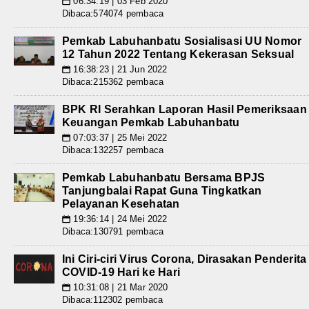
06:34:19 | 03 Feb 2020
📅
Dibaca:574074 pembaca
Pemkab Labuhanbatu Sosialisasi UU Nomor
12 Tahun 2022 Tentang Kekerasan Seksual
16:38:23 | 21 Jun 2022
📅
Dibaca:215362 pembaca
BPK RI Serahkan Laporan Hasil Pemeriksaan
Keuangan Pemkab Labuhanbatu
07:03:37 | 25 Mei 2022
📅
Dibaca:132257 pembaca
Pemkab Labuhanbatu Bersama BPJS
Tanjungbalai Rapat Guna Tingkatkan
Pelayanan Kesehatan
19:36:14 | 24 Mei 2022
📅
Dibaca:130791 pembaca
Ini Ciri-ciri Virus Corona, Dirasakan Penderita
COVID-19 Hari ke Hari
10:31:08 | 21 Mar 2020
📅
Dibaca:112302 pembaca