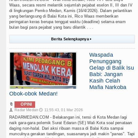
Waas, secara resmi melantik sejumlah pejabat eselon II, III dan IV
di lingkungan Pemko Medan, Kamis (16/4/2026). Dalam pelantikan
yang berlangsung di Balai Kota ini, Rico Waas memberikan
peringatan keras berupa tenggat waktu (deadline) selama enam
bulan bagi para pejabat yang baru dilantik . . .
Berita Selengkapnya
▸
Waspada
Penunggang
Gelap di Balik Isu
Babi: Jangan
Kasih Celah
Mafia Narkoba
Obok-obok Medan!
🔖
OPINI
Radar Medan
11:55:43, 01 Mar 2026
👤
🕔
RADARMEDAN.COM - Belakangan ini, tensi di Kota Medan lagi
naik gara-gara polemik Surat Edaran (SE) Wali Kota soal penataan
daging non-halal. Dari aksi ribuan massa di Balai Kota sampai
munculnya gerakan tandingan, suasananya jadi makin "panas". Tapi