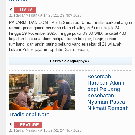
🔖
UMUM
Radar Medan
14:25:22, 29 Nov 2025
👤
🕔
RADARMEDAN.COM - Polda Sumatera Utara merilis perkembangan
terbaru penanganan bencana alam di wilayah Sumut sejak 24
hingga 29 November 2025. Hingga pukul 09.00 WIB, tercatat 488
kejadian bencana alam meliputi tanah longsor, banjir, pohon
tumbang, dan angin puting beliung yang tersebar di 21 wilayah
hukum Polres jajaran. Update Ddata terbaru, . . .
Berita Selengkapnya
▸
Secercah
Harapan Alami
bagi Pejuang
Kesehatan,
Nyaman Pasca
Nikmati Rempah
Tradisional Karo
🔖
FEATURE
Radar Medan
15:59:52, 24 Nov 2025
👤
🕔