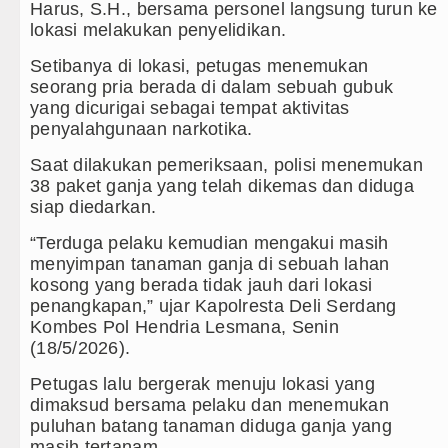
ggerak Remaja, Rico Waas: Jangan Hanya Aktif Saat 
Harus, S.H., bersama personel langsung turun ke
lokasi melakukan penyelidikan.
 TP PKK Sumut Ajak Orangtua Perkuat Karakter Anak Se
Setibanya di lokasi, petugas menemukan
seorang pria berada di dalam sebuah gubuk
 BOS TA 2025, Jurnalis Surati SMPN 1 Batang Angk
yang dicurigai sebagai tempat aktivitas
penyalahgunaan narkotika.
Melalui Hubungan Seksual Bukan Karena Penyimpanga
Saat dilakukan pemeriksaan, polisi menemukan
38 paket ganja yang telah dikemas dan diduga
siap diedarkan.
“Terduga pelaku kemudian mengakui masih
menyimpan tanaman ganja di sebuah lahan
kosong yang berada tidak jauh dari lokasi
penangkapan,” ujar Kapolresta Deli Serdang
Kombes Pol Hendria Lesmana, Senin
(18/5/2026).
Petugas lalu bergerak menuju lokasi yang
dimaksud bersama pelaku dan menemukan
puluhan batang tanaman diduga ganja yang
masih tertanam.