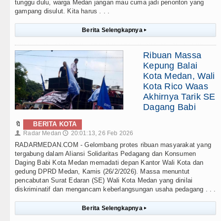
tunggu dulu, warga Medan jangan mau cuma jadi penonton yang
gampang disulut. Kita harus . . .
Berita Selengkapnya
▸
Ribuan Massa
Kepung Balai
Kota Medan, Wali
Kota Rico Waas
Akhirnya Tarik SE
Dagang Babi
🔖
BERITA KOTA
Radar Medan
20:01:13, 26 Feb 2026
👤
🕔
RADARMEDAN.COM - Gelombang protes ribuan masyarakat yang
tergabung dalam Aliansi Solidaritas Pedagang dan Konsumen
Daging Babi Kota Medan memadati depan Kantor Wali Kota dan
gedung DPRD Medan, Kamis (26/2/2026). Massa menuntut
pencabutan Surat Edaran (SE) Wali Kota Medan yang dinilai
diskriminatif dan mengancam keberlangsungan usaha pedagang . . .
Berita Selengkapnya
▸