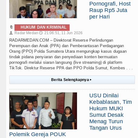
Pornografi, Host
Raup Rp5 Juta
per Hari
🔖
HUKUM DAN KRIMINAL
Radar Medan
21:06:51, 11 Jun 2026
👤
🕔
RADARMEDAN.COM – Direktorat Reserse Perlindungan
Perempuan dan Anak (PPA) dan Pemberantasan Perdagangan
Orang (PPO) Polda Sumatera Utara mengungkap kasus dugaan
tindak pidana penyiaran dan penyediaan konten bermuatan
pornografi melalui siaran langsung (live streaming) di platform
TikTok. Direktur Reserse PPA dan PPO Polda Sumut, Kombes . . .
Berita Selengkapnya
▸
USU Dinilai
Kebablasan, Tim
Hukum MUKI
Sumut Desak
Menag Turun
Tangan Urus
Polemik Gereja POUK