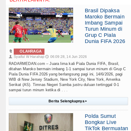
Brasil Dipaksa
Maroko Bermain
Imbang Sampai
Turun Minum di
Grup C Piala
Dunia FIFA 2026
🔖
OLAHRAGA
Syaiful W Harahap
06:09:28, 14 Jun 2026
👤
🕔
RADARMEDAN.com – Juara lima kali Piala Dunia FIFA, Brasil,
ditahan Maroko bermain imbang 1-1 sampai turun minum di Grup C
Piala Dunia FIFA 2026 yang berlangsung pagi ini, 14/6/2026, pagi
WIB di New Jersey Stadium, New York City, New York, Amerika
Serikat (AS). Timnas Negeri Samba justru duluan tertinggal 0-1
sampai turun minum ketika di . . .
Berita Selengkapnya
▸
Polda Sumut
Bongkar Live
TikTok Bermuatan