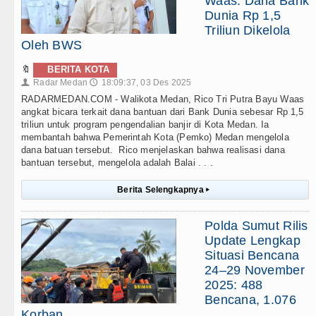
Waas: Dana Bank
Dunia Rp 1,5
Triliun Dikelola
Oleh BWS
🔖
BERITA KOTA
Radar Medan
18:09:37, 03 Des 2025
👤
🕔
RADARMEDAN.COM - Walikota Medan, Rico Tri Putra Bayu Waas
angkat bicara terkait dana bantuan dari Bank Dunia sebesar Rp 1,5
triliun untuk program pengendalian banjir di Kota Medan. Ia
membantah bahwa Pemerintah Kota (Pemko) Medan mengelola
dana batuan tersebut. Rico menjelaskan bahwa realisasi dana
bantuan tersebut, mengelola adalah Balai . . .
Berita Selengkapnya
▸
Polda Sumut Rilis
Update Lengkap
Situasi Bencana
24–29 November
2025: 488
Bencana, 1.076
Korban