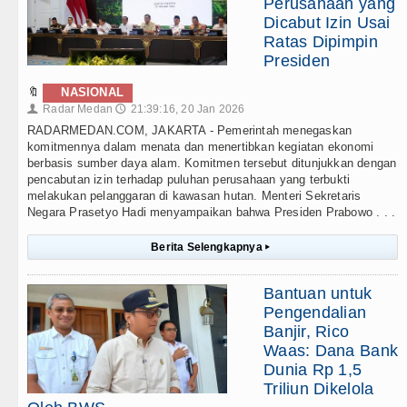
Perusahaan yang
Dicabut Izin Usai
Ratas Dipimpin
Presiden
🔖
NASIONAL
Radar Medan
21:39:16, 20 Jan 2026
👤
🕔
RADARMEDAN.COM, JAKARTA - Pemerintah menegaskan
komitmennya dalam menata dan menertibkan kegiatan ekonomi
berbasis sumber daya alam. Komitmen tersebut ditunjukkan dengan
pencabutan izin terhadap puluhan perusahaan yang terbukti
melakukan pelanggaran di kawasan hutan. Menteri Sekretaris
Negara Prasetyo Hadi menyampaikan bahwa Presiden Prabowo . . .
Berita Selengkapnya
▸
Bantuan untuk
Pengendalian
Banjir, Rico
Waas: Dana Bank
Dunia Rp 1,5
Triliun Dikelola