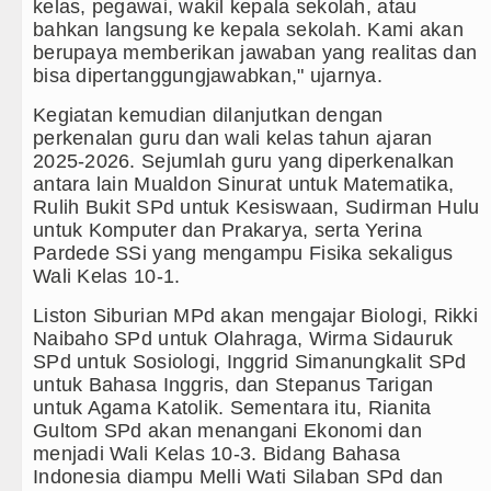
Juventus vs Inter Milan Persahaba
kelas, pegawai, wakil kepala sekolah, atau
bahkan langsung ke kepala sekolah. Kami akan
Real Madrid Tandang ke Ferencvar
berupaya memberikan jawaban yang realitas dan
bisa dipertanggungjawabkan," ujarnya.
Tujuh Tewas dalam Penembakan Ma
Kegiatan kemudian dilanjutkan dengan
perkenalan guru dan wali kelas tahun ajaran
Bayern Munich Menang Tipis Atas 
2025-2026. Sejumlah guru yang diperkenalkan
antara lain Mualdon Sinurat untuk Matematika,
Rulih Bukit SPd untuk Kesiswaan, Sudirman Hulu
untuk Komputer dan Prakarya, serta Yerina
Pardede SSi yang mengampu Fisika sekaligus
Wali Kelas 10-1.
Liston Siburian MPd akan mengajar Biologi, Rikki
Naibaho SPd untuk Olahraga, Wirma Sidauruk
SPd untuk Sosiologi, Inggrid Simanungkalit SPd
untuk Bahasa Inggris, dan Stepanus Tarigan
untuk Agama Katolik. Sementara itu, Rianita
Gultom SPd akan menangani Ekonomi dan
menjadi Wali Kelas 10-3. Bidang Bahasa
Indonesia diampu Melli Wati Silaban SPd dan