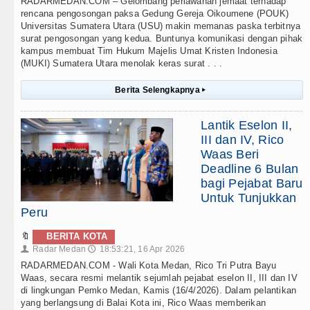
RADARMEDAN.COM – Gelombang perlawanan jemaat terhadap
rencana pengosongan paksa Gedung Gereja Oikoumene (POUK)
Universitas Sumatera Utara (USU) makin memanas paska terbitnya
surat pengosongan yang kedua. Buntunya komunikasi dengan pihak
kampus membuat Tim Hukum Majelis Umat Kristen Indonesia
(MUKI) Sumatera Utara menolak keras surat . . .
Berita Selengkapnya
▸
Lantik Eselon II,
III dan IV, Rico
Waas Beri
Deadline 6 Bulan
bagi Pejabat Baru
Untuk Tunjukkan
Peru
🔖
BERITA KOTA
Radar Medan
18:53:21, 16 Apr 2026
👤
🕔
RADARMEDAN.COM - Wali Kota Medan, Rico Tri Putra Bayu
Waas, secara resmi melantik sejumlah pejabat eselon II, III dan IV
di lingkungan Pemko Medan, Kamis (16/4/2026). Dalam pelantikan
yang berlangsung di Balai Kota ini, Rico Waas memberikan