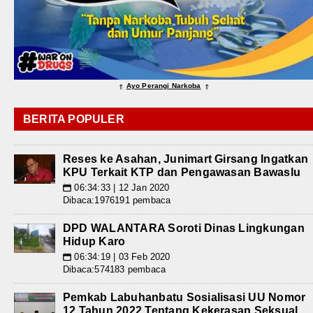
Ayo Perangi Narkoba
⇑
⇑
BERITA POPULER
Reses ke Asahan, Junimart Girsang Ingatkan
KPU Terkait KTP dan Pengawasan Bawaslu
06:34:33 | 12 Jan 2020
📅
Dibaca:1976191 pembaca
DPD WALANTARA Soroti Dinas Lingkungan
Hidup Karo
06:34:19 | 03 Feb 2020
📅
Dibaca:574183 pembaca
Pemkab Labuhanbatu Sosialisasi UU Nomor
12 Tahun 2022 Tentang Kekerasan Seksual