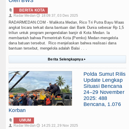
Oleh BWS
🔖
BERITA KOTA
Radar Medan
18:09:37, 03 Des 2025
👤
🕔
RADARMEDAN.COM - Walikota Medan, Rico Tri Putra Bayu Waas
angkat bicara terkait dana bantuan dari Bank Dunia sebesar Rp 1,5
triliun untuk program pengendalian banjir di Kota Medan. Ia
membantah bahwa Pemerintah Kota (Pemko) Medan mengelola
dana batuan tersebut. Rico menjelaskan bahwa realisasi dana
bantuan tersebut, mengelola adalah Balai . . .
Berita Selengkapnya
▸
Polda Sumut Rilis
Update Lengkap
Situasi Bencana
24–29 November
2025: 488
Bencana, 1.076
Korban
🔖
UMUM
Radar Medan
14:25:22, 29 Nov 2025
👤
🕔