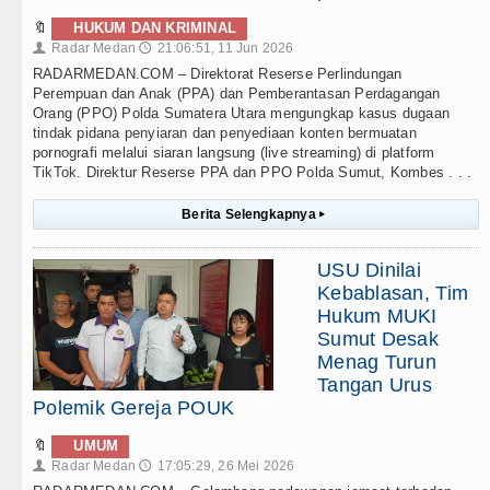
🔖
HUKUM DAN KRIMINAL
Radar Medan
21:06:51, 11 Jun 2026
👤
🕔
RADARMEDAN.COM – Direktorat Reserse Perlindungan
Perempuan dan Anak (PPA) dan Pemberantasan Perdagangan
Orang (PPO) Polda Sumatera Utara mengungkap kasus dugaan
tindak pidana penyiaran dan penyediaan konten bermuatan
pornografi melalui siaran langsung (live streaming) di platform
TikTok. Direktur Reserse PPA dan PPO Polda Sumut, Kombes . . .
Berita Selengkapnya
▸
USU Dinilai
Kebablasan, Tim
Hukum MUKI
Sumut Desak
Menag Turun
Tangan Urus
Polemik Gereja POUK
🔖
UMUM
Radar Medan
17:05:29, 26 Mei 2026
👤
🕔