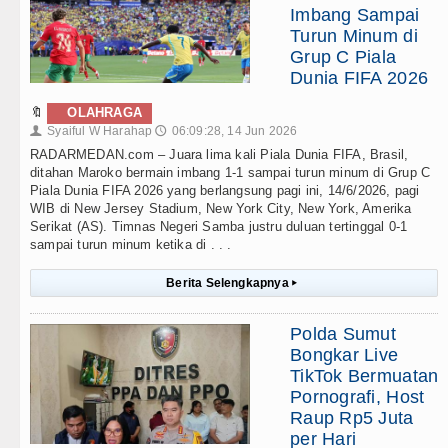
Imbang Sampai
Turun Minum di
Grup C Piala
Dunia FIFA 2026
🔖
OLAHRAGA
Syaiful W Harahap
06:09:28, 14 Jun 2026
👤
🕔
RADARMEDAN.com – Juara lima kali Piala Dunia FIFA, Brasil,
ditahan Maroko bermain imbang 1-1 sampai turun minum di Grup C
Piala Dunia FIFA 2026 yang berlangsung pagi ini, 14/6/2026, pagi
WIB di New Jersey Stadium, New York City, New York, Amerika
Serikat (AS). Timnas Negeri Samba justru duluan tertinggal 0-1
sampai turun minum ketika di . . .
Berita Selengkapnya
▸
Polda Sumut
Bongkar Live
TikTok Bermuatan
Pornografi, Host
Raup Rp5 Juta
per Hari