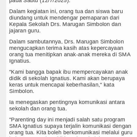
pada Sabtu (12/7/2025).
Juventus vs Inter Milan Persahaba
Dalam kegiatan ini, orang tua dan siswa baru
diundang untuk mendengar pemaparan dari
Real Madrid Tandang ke Ferencvar
Kepala Sekolah Drs. Marugan Simbolon dan
jajaran guru.
Tujuh Tewas dalam Penembakan Ma
Dalam sambutannya, Drs. Marugan Simbolon
mengucapkan terima kasih atas kepercayaan
Bayern Munich Menang Tipis Atas 
orang tua menitipkan anak-anak mereka di SMA
Ignatius.
Masyarakat Desak APH Bongkar Pena
"Kami bangga bapak ibu mempercayakan anak
Dewan Usul BUMD Sumut Kelola Rum
didik di sekolah Ignatius. Kami akan berupaya
keras untuk mencapai keberhasilan," kata
Dugaan Penyimpangan Dana BOS TA
Simbolon.
Risiko Tertular HIV/AIDS Melalu
Ia menegaskan pentingnya komunikasi antara
sekolah dan orang tua.
Bertekad Pulang Mantan PM Bang
"Parenting day ini menjadi salah satu program
PSG vs Manchester United Laga P
SMA Ignatius supaya terjalin komunikasi dengan
orang tua. Kita boleh berkomunikasi melalui guru