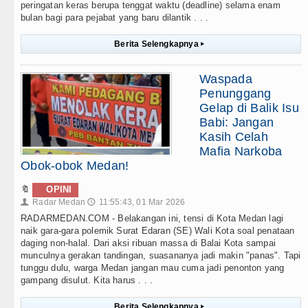
peringatan keras berupa tenggat waktu (deadline) selama enam
bulan bagi para pejabat yang baru dilantik . . .
Berita Selengkapnya
▸
Waspada
Penunggang
Gelap di Balik Isu
Babi: Jangan
Kasih Celah
Mafia Narkoba
Obok-obok Medan!
🔖
OPINI
Radar Medan
11:55:43, 01 Mar 2026
👤
🕔
RADARMEDAN.COM - Belakangan ini, tensi di Kota Medan lagi
naik gara-gara polemik Surat Edaran (SE) Wali Kota soal penataan
daging non-halal. Dari aksi ribuan massa di Balai Kota sampai
munculnya gerakan tandingan, suasananya jadi makin "panas". Tapi
tunggu dulu, warga Medan jangan mau cuma jadi penonton yang
gampang disulut. Kita harus . . .
Berita Selengkapnya
▸