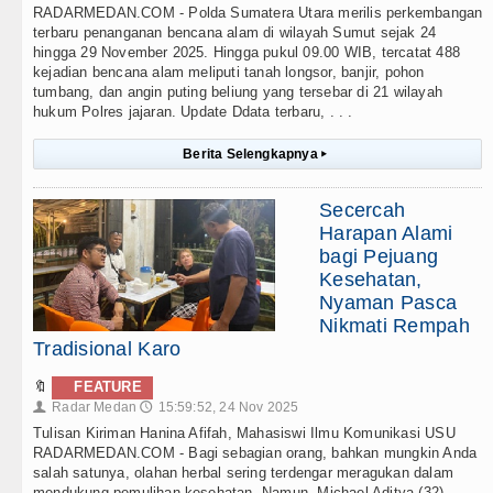
RADARMEDAN.COM - Polda Sumatera Utara merilis perkembangan
terbaru penanganan bencana alam di wilayah Sumut sejak 24
hingga 29 November 2025. Hingga pukul 09.00 WIB, tercatat 488
kejadian bencana alam meliputi tanah longsor, banjir, pohon
tumbang, dan angin puting beliung yang tersebar di 21 wilayah
hukum Polres jajaran. Update Ddata terbaru, . . .
Berita Selengkapnya
▸
Secercah
Harapan Alami
bagi Pejuang
Kesehatan,
Nyaman Pasca
Nikmati Rempah
Tradisional Karo
🔖
FEATURE
Radar Medan
15:59:52, 24 Nov 2025
👤
🕔
Tulisan Kiriman Hanina Afifah, Mahasiswi Ilmu Komunikasi USU
RADARMEDAN.COM - Bagi sebagian orang, bahkan mungkin Anda
salah satunya, olahan herbal sering terdengar meragukan dalam
mendukung pemulihan kesehatan. Namun, Michael Aditya (32)