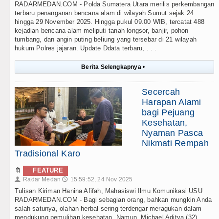
RADARMEDAN.COM - Polda Sumatera Utara merilis perkembangan
terbaru penanganan bencana alam di wilayah Sumut sejak 24
hingga 29 November 2025. Hingga pukul 09.00 WIB, tercatat 488
kejadian bencana alam meliputi tanah longsor, banjir, pohon
tumbang, dan angin puting beliung yang tersebar di 21 wilayah
hukum Polres jajaran. Update Ddata terbaru, . . .
Berita Selengkapnya
▸
Secercah
Harapan Alami
bagi Pejuang
Kesehatan,
Nyaman Pasca
Nikmati Rempah
Tradisional Karo
🔖
FEATURE
Radar Medan
15:59:52, 24 Nov 2025
👤
🕔
Tulisan Kiriman Hanina Afifah, Mahasiswi Ilmu Komunikasi USU
RADARMEDAN.COM - Bagi sebagian orang, bahkan mungkin Anda
salah satunya, olahan herbal sering terdengar meragukan dalam
mendukung pemulihan kesehatan. Namun, Michael Aditya (32)