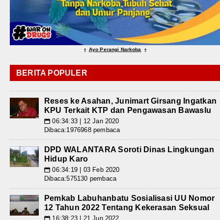
Ayo Perangi Narkoba
⇑
⇑
BERITA POPULER
Reses ke Asahan, Junimart Girsang Ingatkan
KPU Terkait KTP dan Pengawasan Bawaslu
06:34:33 | 12 Jan 2020
📅
Dibaca:1976968 pembaca
DPD WALANTARA Soroti Dinas Lingkungan
Hidup Karo
06:34:19 | 03 Feb 2020
📅
Dibaca:575130 pembaca
Pemkab Labuhanbatu Sosialisasi UU Nomor
12 Tahun 2022 Tentang Kekerasan Seksual
16:38:23 | 21 Jun 2022
📅