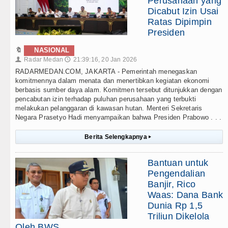
Perusahaan yang
Dicabut Izin Usai
Ratas Dipimpin
Presiden
🔖
NASIONAL
Radar Medan
21:39:16, 20 Jan 2026
👤
🕔
RADARMEDAN.COM, JAKARTA - Pemerintah menegaskan
komitmennya dalam menata dan menertibkan kegiatan ekonomi
berbasis sumber daya alam. Komitmen tersebut ditunjukkan dengan
pencabutan izin terhadap puluhan perusahaan yang terbukti
melakukan pelanggaran di kawasan hutan. Menteri Sekretaris
Negara Prasetyo Hadi menyampaikan bahwa Presiden Prabowo . . .
Berita Selengkapnya
▸
Bantuan untuk
Pengendalian
Banjir, Rico
Waas: Dana Bank
Dunia Rp 1,5
Triliun Dikelola
Oleh BWS