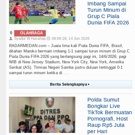
Imbang Sampai
Turun Minum di
Grup C Piala
Dunia FIFA 2026
🔖
OLAHRAGA
Syaiful W Harahap
06:09:28, 14 Jun 2026
👤
🕔
RADARMEDAN.com – Juara lima kali Piala Dunia FIFA, Brasil,
ditahan Maroko bermain imbang 1-1 sampai turun minum di Grup C
Piala Dunia FIFA 2026 yang berlangsung pagi ini, 14/6/2026, pagi
WIB di New Jersey Stadium, New York City, New York, Amerika
Serikat (AS). Timnas Negeri Samba justru duluan tertinggal 0-1
sampai turun minum ketika di . . .
Berita Selengkapnya
▸
Polda Sumut
Bongkar Live
TikTok Bermuatan
Pornografi, Host
Raup Rp5 Juta
per Hari