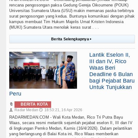
rencana pengosongan paksa Gedung Gereja Oikoumene (POUK)
Universitas Sumatera Utara (USU) makin memanas paska terbitnya
surat pengosongan yang kedua. Buntunya komunikasi dengan pihak
kampus membuat Tim Hukum Majelis Umat Kristen Indonesia
(MUKI) Sumatera Utara menolak keras surat . . .
Berita Selengkapnya
▸
Lantik Eselon II,
III dan IV, Rico
Waas Beri
Deadline 6 Bulan
bagi Pejabat Baru
Untuk Tunjukkan
Peru
🔖
BERITA KOTA
Radar Medan
18:53:21, 16 Apr 2026
👤
🕔
RADARMEDAN.COM - Wali Kota Medan, Rico Tri Putra Bayu
Waas, secara resmi melantik sejumlah pejabat eselon II, III dan IV
di lingkungan Pemko Medan, Kamis (16/4/2026). Dalam pelantikan
yang berlangsung di Balai Kota ini, Rico Waas memberikan