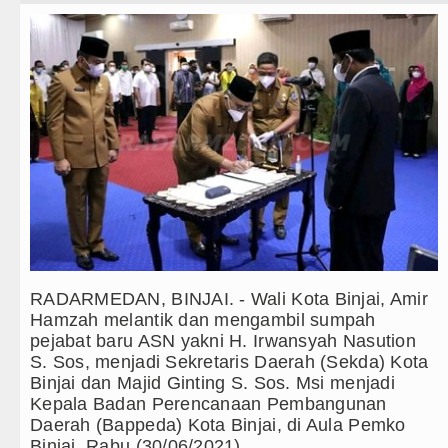
Teknologi
Rico Waas : Kemerdekaan Harus 
Internasional
Kurang dari 6 Jam, Polsek Kotari
Wisata
Liverpool vs Monaco Laga Persah
TIPS dan TRIK
Tim Gabungan Ringkus 3 Tersang
+ Lainnya
Emma Raducanu Absen di Grand 
Video
Juventus Dikalahkan Inter Milan 
Kesehatan
PSG Ditahan Manchester United 
RADARMEDAN, BINJAI. - Wali Kota Binjai, Amir
Kuliner
Chelsea Gilas AC Milan di Laga 
Hamzah melantik dan mengambil sumpah
pejabat baru ASN yakni H. Irwansyah Nasution
Siraman Rohani
Ketua GRIB Jaya Labuhanbatu Ge
S. Sos, menjadi Sekretaris Daerah (Sekda) Kota
Binjai dan Majid Ginting S. Sos. Msi menjadi
Gubernur Bobby Nasution Minta 
Kepala Badan Perencanaan Pembangunan
Daerah (Bappeda) Kota Binjai, di Aula Pemko
Rico Waas : Kemerdekaan Harus 
Binjai, Rabu (30/06/2021).