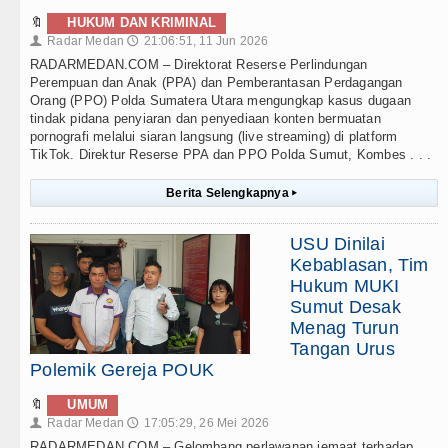
🔖
HUKUM DAN KRIMINAL
Radar Medan
21:06:51, 11 Jun 2026
👤
🕔
RADARMEDAN.COM – Direktorat Reserse Perlindungan
Perempuan dan Anak (PPA) dan Pemberantasan Perdagangan
Orang (PPO) Polda Sumatera Utara mengungkap kasus dugaan
tindak pidana penyiaran dan penyediaan konten bermuatan
pornografi melalui siaran langsung (live streaming) di platform
TikTok. Direktur Reserse PPA dan PPO Polda Sumut, Kombes . . .
Berita Selengkapnya
▸
USU Dinilai
Kebablasan, Tim
Hukum MUKI
Sumut Desak
Menag Turun
Tangan Urus
Polemik Gereja POUK
🔖
UMUM
Radar Medan
17:05:29, 26 Mei 2026
👤
🕔
RADARMEDAN.COM – Gelombang perlawanan jemaat terhadap