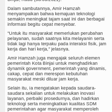
Kurang dari 6 Jam, Polsek Kotari
Dalam sambutannya, Amir Hamzah
menyampaikan bahwa kemajuan teknologi
Liverpool vs Monaco Laga Persah
semakin meningkat tajam saat ini dan berbagai
informasi begitu cepat menyebar.
Tim Gabungan Ringkus 3 Tersang
"Untuk itu masyarakat memerlukan perubahan
pelayanan, sudah saatnya kita melayanin serta
Emma Raducanu Absen di Grand 
tidak lagi hanya terpaku pada interaksi fisik, jam
kerja dan hari kerja," jelasnya.
Juventus Dikalahkan Inter Milan 
Amir Hamzah juga mengajak seluruh elemen
PSG Ditahan Manchester United 
pemerintah Kota Binjai untuk menghadirkan
dynamik government, pemerintah yang dinamis,
Chelsea Gilas AC Milan di Laga 
cakap, cepat dan merespon kebutuhan
masyarakat meski diluar jam kerja.
Ketua GRIB Jaya Labuhanbatu Ge
Selain itu, ia mengatakan kepada saudara-
Gubernur Bobby Nasution Minta 
saudara sekalian untuk melakukan inovasi
layanan, perbaiki prosedurnya, dan hadirkan
Rico Waas : Kemerdekaan Harus 
teknologi serta meningkatkan kualitas SDM
pemerintahan agar masyarakat memperoleh