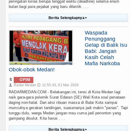
peringatan keras berupa tenggat waktu (deadline) selama enam
bulan bagi para pejabat yang baru dilantik . . .
Berita Selengkapnya
▸
Waspada
Penunggang
Gelap di Balik Isu
Babi: Jangan
Kasih Celah
Mafia Narkoba
Obok-obok Medan!
🔖
OPINI
Radar Medan
11:55:43, 01 Mar 2026
👤
🕔
RADARMEDAN.COM - Belakangan ini, tensi di Kota Medan lagi
naik gara-gara polemik Surat Edaran (SE) Wali Kota soal penataan
daging non-halal. Dari aksi ribuan massa di Balai Kota sampai
munculnya gerakan tandingan, suasananya jadi makin "panas". Tapi
tunggu dulu, warga Medan jangan mau cuma jadi penonton yang
gampang disulut. Kita harus . . .
Berita Selengkapnya
▸