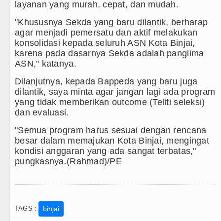
Kurang dari 6 Jam, Polsek Kotari
layanan yang murah, cepat, dan mudah.
Liverpool vs Monaco Laga Persah
"Khususnya Sekda yang baru dilantik, berharap
agar menjadi pemersatu dan aktif melakukan
Tim Gabungan Ringkus 3 Tersang
konsolidasi kepada seluruh ASN Kota Binjai,
karena pada dasarnya Sekda adalah panglima
Emma Raducanu Absen di Grand 
ASN," katanya.
Dilanjutnya, kepada Bappeda yang baru juga
dilantik, saya minta agar jangan lagi ada program
yang tidak memberikan outcome (Teliti seleksi)
dan evaluasi.
"Semua program harus sesuai dengan rencana
besar dalam memajukan Kota Binjai, mengingat
kondisi anggaran yang ada sangat terbatas,"
pungkasnya.(Rahmad)/PE
TAGS :
binjai