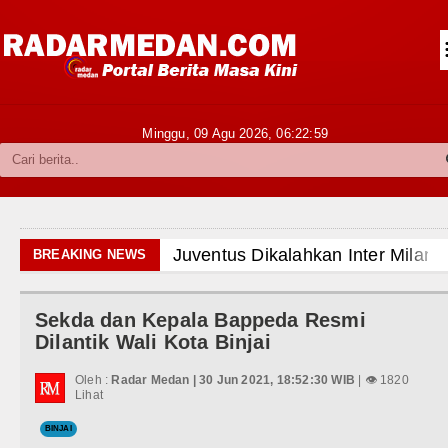
Siantar-Simalungun
Kabupaten Karo
Pakpak Bharat
Minggu, 09 Agu 2026,
06:23:01
Kabupaten Simalungun
Metropolitan
TNI POLRI
Juventus Dikalahkan Inter Milan 
BREAKING NEWS
Hukum dan Kriminal
PSG Ditahan Manchester United 
Sekda dan Kepala Bappeda Resmi
Politik
Chelsea Gilas AC Milan di Laga 
Dilantik Wali Kota Binjai
Hiburan
Ketua GRIB Jaya Labuhanbatu Ge
Oleh :
Radar Medan | 30 Jun 2021, 18:52:30 WIB
| 👁 1820
Lihat
Olahraga
Gubernur Bobby Nasution Minta 
BINJAI