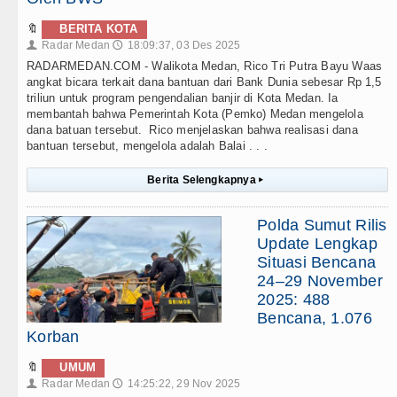
🔖
BERITA KOTA
Radar Medan
18:09:37, 03 Des 2025
👤
🕔
RADARMEDAN.COM - Walikota Medan, Rico Tri Putra Bayu Waas
angkat bicara terkait dana bantuan dari Bank Dunia sebesar Rp 1,5
triliun untuk program pengendalian banjir di Kota Medan. Ia
membantah bahwa Pemerintah Kota (Pemko) Medan mengelola
dana batuan tersebut. Rico menjelaskan bahwa realisasi dana
bantuan tersebut, mengelola adalah Balai . . .
Berita Selengkapnya
▸
Polda Sumut Rilis
Update Lengkap
Situasi Bencana
24–29 November
2025: 488
Bencana, 1.076
Korban
🔖
UMUM
Radar Medan
14:25:22, 29 Nov 2025
👤
🕔