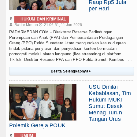
Raup Rp5 Juta
per Hari
🔖
HUKUM DAN KRIMINAL
Radar Medan
21:06:51, 11 Jun 2026
👤
🕔
RADARMEDAN.COM – Direktorat Reserse Perlindungan
Perempuan dan Anak (PPA) dan Pemberantasan Perdagangan
Orang (PPO) Polda Sumatera Utara mengungkap kasus dugaan
tindak pidana penyiaran dan penyediaan konten bermuatan
pornografi melalui siaran langsung (live streaming) di platform
TikTok. Direktur Reserse PPA dan PPO Polda Sumut, Kombes . . .
Berita Selengkapnya
▸
USU Dinilai
Kebablasan, Tim
Hukum MUKI
Sumut Desak
Menag Turun
Tangan Urus
Polemik Gereja POUK
🔖
UMUM