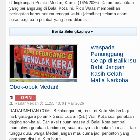
di lingkungan Pemko Medan, Kamis (16/4/2026). Dalam pelantikan
yang berlangsung di Balai Kota ini, Rico Waas memberikan
peringatan keras berupa tenggat waktu (deadline) selama enam
bulan bagi para pejabat yang baru dilantik . . .
Berita Selengkapnya
▸
Waspada
Penunggang
Gelap di Balik Isu
Babi: Jangan
Kasih Celah
Mafia Narkoba
Obok-obok Medan!
🔖
OPINI
Radar Medan
11:55:43, 01 Mar 2026
👤
🕔
RADARMEDAN.COM - Belakangan ini, tensi di Kota Medan lagi
naik gara-gara polemik Surat Edaran (SE) Wali Kota soal penataan
daging non-halal. Dari aksi ribuan massa di Balai Kota sampai
munculnya gerakan tandingan, suasananya jadi makin "panas". Tapi
tunggu dulu, warga Medan jangan mau cuma jadi penonton yang
gampang disulut. Kita harus . . .