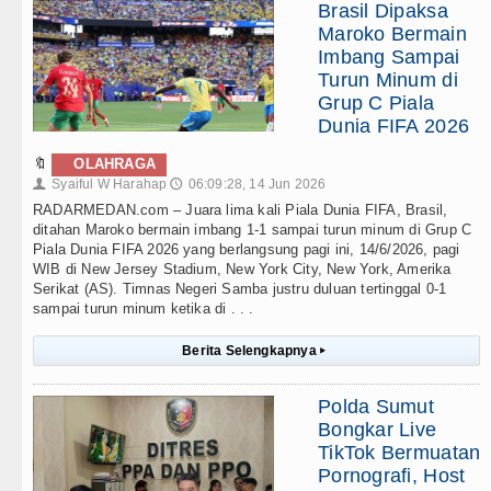
Brasil Dipaksa
Maroko Bermain
Imbang Sampai
Turun Minum di
Grup C Piala
Dunia FIFA 2026
🔖
OLAHRAGA
Syaiful W Harahap
06:09:28, 14 Jun 2026
👤
🕔
RADARMEDAN.com – Juara lima kali Piala Dunia FIFA, Brasil,
ditahan Maroko bermain imbang 1-1 sampai turun minum di Grup C
Piala Dunia FIFA 2026 yang berlangsung pagi ini, 14/6/2026, pagi
WIB di New Jersey Stadium, New York City, New York, Amerika
Serikat (AS). Timnas Negeri Samba justru duluan tertinggal 0-1
sampai turun minum ketika di . . .
Berita Selengkapnya
▸
Polda Sumut
Bongkar Live
TikTok Bermuatan
Pornografi, Host