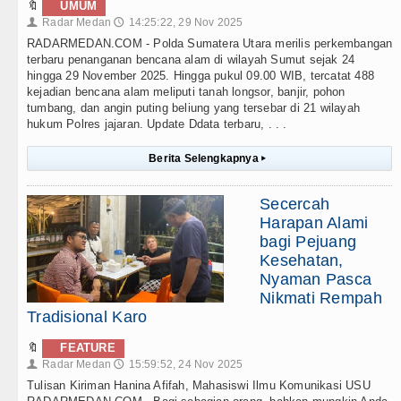
🔖
UMUM
Radar Medan
14:25:22, 29 Nov 2025
👤
🕔
RADARMEDAN.COM - Polda Sumatera Utara merilis perkembangan
terbaru penanganan bencana alam di wilayah Sumut sejak 24
hingga 29 November 2025. Hingga pukul 09.00 WIB, tercatat 488
kejadian bencana alam meliputi tanah longsor, banjir, pohon
tumbang, dan angin puting beliung yang tersebar di 21 wilayah
hukum Polres jajaran. Update Ddata terbaru, . . .
Berita Selengkapnya
▸
Secercah
Harapan Alami
bagi Pejuang
Kesehatan,
Nyaman Pasca
Nikmati Rempah
Tradisional Karo
🔖
FEATURE
Radar Medan
15:59:52, 24 Nov 2025
👤
🕔
Tulisan Kiriman Hanina Afifah, Mahasiswi Ilmu Komunikasi USU