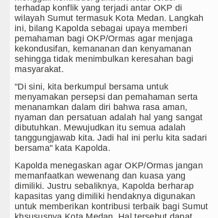
but TNI Terus Rampungkan Jembatan Pascabencana di
terhadap konflik yang terjadi antar OKP di
wilayah Sumut termasuk Kota Medan. Langkah
ini, bilang Kapolda sebagai upaya memberi
esia
pemahaman bagi OKP/Ormas agar menjaga
kekondusifan, kemananan dan kenyamanan
 Toleransi Penyalahgunaan Wewenang
sehingga tidak menimbulkan keresahan bagi
masyarakat.
Swedia 8 Agustus 2026 Pukul 22.00 WIB
"Di sini, kita berkumpul bersama untuk
tadium Perth Sabtu 8 Agustus 2026 Pukul 18.00 WIB
menyamakan persepsi dan pemahaman serta
menanamkan dalam diri bahwa rasa aman,
nyaman dan persatuan adalah hal yang sangat
dibutuhkan. Mewujudkan itu semua adalah
tanggungjawab kita. Jadi hal ini perlu kita sadari
bersama" kata Kapolda.
Kapolda menegaskan agar OKP/Ormas jangan
memanfaatkan wewenang dan kuasa yang
dimiliki. Justru sebaliknya, Kapolda berharap
kapasitas yang dimiliki hendaknya digunakan
untuk memberikan kontribusi terbaik bagi Sumut
khsususnya Kota Medan. Hal tersebut dapat