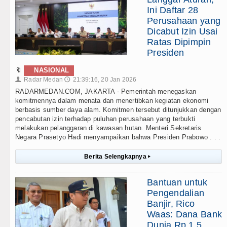
Ini Daftar 28
Perusahaan yang
Dicabut Izin Usai
Ratas Dipimpin
Presiden
🔖
NASIONAL
Radar Medan
21:39:16, 20 Jan 2026
👤
🕔
RADARMEDAN.COM, JAKARTA - Pemerintah menegaskan
komitmennya dalam menata dan menertibkan kegiatan ekonomi
berbasis sumber daya alam. Komitmen tersebut ditunjukkan dengan
pencabutan izin terhadap puluhan perusahaan yang terbukti
melakukan pelanggaran di kawasan hutan. Menteri Sekretaris
Negara Prasetyo Hadi menyampaikan bahwa Presiden Prabowo . . .
Berita Selengkapnya
▸
Bantuan untuk
Pengendalian
Banjir, Rico
Waas: Dana Bank
Dunia Rp 1,5