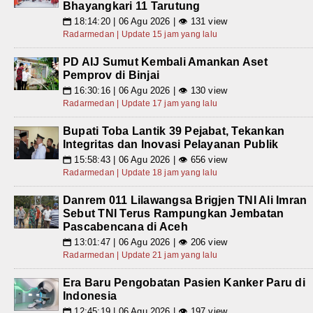
Bhayangkari 11 Tarutung
18:14:20 | 06 Agu 2026 | 👁 131 view
📅
Radarmedan | Update 15 jam yang lalu
PD AIJ Sumut Kembali Amankan Aset
Pemprov di Binjai
16:30:16 | 06 Agu 2026 | 👁 130 view
📅
Radarmedan | Update 17 jam yang lalu
Bupati Toba Lantik 39 Pejabat, Tekankan
Integritas dan Inovasi Pelayanan Publik
15:58:43 | 06 Agu 2026 | 👁 656 view
📅
Radarmedan | Update 18 jam yang lalu
Danrem 011 Lilawangsa Brigjen TNI Ali Imran
Sebut TNI Terus Rampungkan Jembatan
Pascabencana di Aceh
13:01:47 | 06 Agu 2026 | 👁 206 view
📅
Radarmedan | Update 21 jam yang lalu
Era Baru Pengobatan Pasien Kanker Paru di
Indonesia
12:45:19 | 06 Agu 2026 | 👁 197 view
📅