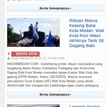
Berita Selengkapnya
▸
Ribuan Massa
Kepung Balai
Kota Medan, Wali
Kota Rico Waas
Akhirnya Tarik SE
Dagang Babi
🔖
BERITA KOTA
Radar Medan
20:01:13, 26 Feb 2026
👤
🕔
RADARMEDAN.COM - Gelombang protes ribuan masyarakat yang
tergabung dalam Aliansi Solidaritas Pedagang dan Konsumen
Daging Babi Kota Medan memadati depan Kantor Wali Kota dan
gedung DPRD Medan, Kamis (26/2/2026). Massa menuntut
pencabutan Surat Edaran (SE) Wali Kota Medan yang dinilai
diskriminatif dan mengancam keberlangsungan usaha pedagang . . .
Berita Selengkapnya
▸
Langgar Aturan,