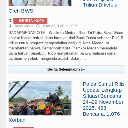
Triliun Dikelola
Oleh BWS
🔖
BERITA KOTA
Radar Medan
18:09:37, 03 Des 2025
👤
🕔
RADARMEDAN.COM - Walikota Medan, Rico Tri Putra Bayu Waas
angkat bicara terkait dana bantuan dari Bank Dunia sebesar Rp 1,5
triliun untuk program pengendalian banjir di Kota Medan. Ia
membantah bahwa Pemerintah Kota (Pemko) Medan mengelola
dana batuan tersebut. Rico menjelaskan bahwa realisasi dana
bantuan tersebut, mengelola adalah Balai . . .
Berita Selengkapnya
▸
Polda Sumut Rilis
Update Lengkap
Situasi Bencana
24–29 November
2025: 488
Bencana, 1.076
Korban