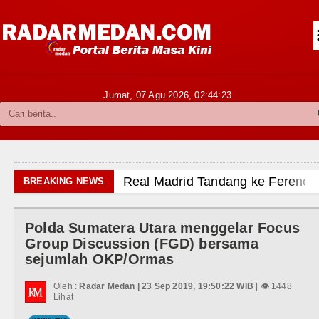
Siantar-Simalungun
Kabupaten Karo
Pakpak Bharat
Jumat, 07 Agu 2026,
02:44:25
Kabupaten Simalungun
Metropolitan
TNI POLRI
n Minggu 9 Agustus 2026 di Hungaria Pukul 00.00 WI
BREAKING NEWS
Hukum dan Kriminal
iri Revitalisasi TK Kemala Bhayangkari 11 Tarutung
Polda Sumatera Utara menggelar Focus
Politik
injai
Group Discussion (FGD) bersama
sejumlah OKP/Ormas
Hiburan
s dan Inovasi Pelayanan Publik
Oleh :
Radar Medan | 23 Sep 2019, 19:50:22 WIB
| 👁 1448
Olahraga
Lihat
ya Ada di Alam Pikiran