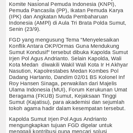
but TNI Terus Rampungkan Jembatan Pascabencana di
Komite Nasional Pemuda Indonesia (KNPI),
Pemuda Pancasila (PP), Ikatan Pemuda Karya
(IPK) dan Angkatan Muda Pembaharuan
esia
Indonesia (AMPl) di Aula Tri Brata Polda Sumut,
Senin (23/9).
 Toleransi Penyalahgunaan Wewenang
FGD yang mengusung Tema "Menyelesaikan
Konflik Antara OKP/Ormas Guna Mendukung
Swedia 8 Agustus 2026 Pukul 22.00 WIB
Sumut Kondusif" tersebut dibuka Kapolda Sumut
Irjen Pol Agus Andrianto. Selain Kapolda, Wali
tadium Perth Sabtu 8 Agustus 2026 Pukul 18.00 WIB
Kota Medan diwakili Wakil Wali Kota Ir H Akhyar
Nasution, Kapolrestabes Medan Kombes Pol
n Minggu 9 Agustus 2026 di Hungaria Pukul 00.00 WI
Dadang Hartanto, Dandim 02/01 BS Kolonel Inf
Roy Hansen Sinaga, perwakilan dari Majelis
iri Revitalisasi TK Kemala Bhayangkari 11 Tarutung
Ulama Indonesia (MUI), Forum Kerukunan Umat
Beragama (FKUB) Sumut, Kejaksaan Tinggi
injai
Sumut (Kajatisu), para akademisi dan sejumlah
tokoh agama hadir dalam kesempatan tersebut.
s dan Inovasi Pelayanan Publik
Kapolda Sumut Irjen Pol Agus Andrianto
ya Ada di Alam Pikiran
mengungkapkan tujuan FGD digelar untuk
menggali kontribusi guna mencari solusi