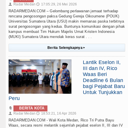
Radar Medan
17:05:29, 26 Mei 2026
👤
🕔
RADARMEDAN.COM – Gelombang perlawanan jemaat terhadap
rencana pengosongan paksa Gedung Gereja Oikoumene (POUK)
Universitas Sumatera Utara (USU) makin memanas paska terbitnya
surat pengosongan yang kedua. Buntunya komunikasi dengan pihak
kampus membuat Tim Hukum Majelis Umat Kristen Indonesia
(MUKI) Sumatera Utara menolak keras surat . . .
Berita Selengkapnya
▸
Lantik Eselon II,
III dan IV, Rico
Waas Beri
Deadline 6 Bulan
bagi Pejabat Baru
Untuk Tunjukkan
Peru
🔖
BERITA KOTA
Radar Medan
18:53:21, 16 Apr 2026
👤
🕔
RADARMEDAN.COM - Wali Kota Medan, Rico Tri Putra Bayu
Waas, secara resmi melantik sejumlah pejabat eselon II, III dan IV