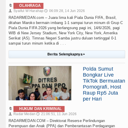
🔖
OLAHRAGA
Syaiful W Harahap
06:09:28, 14 Jun 2026
👤
🕔
RADARMEDAN.com – Juara lima kali Piala Dunia FIFA, Brasil,
ditahan Maroko bermain imbang 1-1 sampai turun minum di Grup C
Piala Dunia FIFA 2026 yang berlangsung pagi ini, 14/6/2026, pagi
WIB di New Jersey Stadium, New York City, New York, Amerika
Serikat (AS). Timnas Negeri Samba justru duluan tertinggal 0-1
sampai turun minum ketika di . . .
Berita Selengkapnya
▸
Polda Sumut
Bongkar Live
TikTok Bermuatan
Pornografi, Host
Raup Rp5 Juta
per Hari
🔖
HUKUM DAN KRIMINAL
Radar Medan
21:06:51, 11 Jun 2026
👤
🕔
RADARMEDAN.COM – Direktorat Reserse Perlindungan
Perempuan dan Anak (PPA) dan Pemberantasan Perdagangan