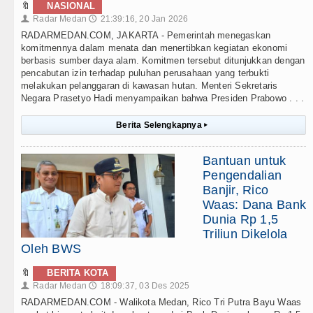
🔖
NASIONAL
Radar Medan
21:39:16, 20 Jan 2026
👤
🕔
RADARMEDAN.COM, JAKARTA - Pemerintah menegaskan
komitmennya dalam menata dan menertibkan kegiatan ekonomi
berbasis sumber daya alam. Komitmen tersebut ditunjukkan dengan
pencabutan izin terhadap puluhan perusahaan yang terbukti
melakukan pelanggaran di kawasan hutan. Menteri Sekretaris
Negara Prasetyo Hadi menyampaikan bahwa Presiden Prabowo . . .
Berita Selengkapnya
▸
Bantuan untuk
Pengendalian
Banjir, Rico
Waas: Dana Bank
Dunia Rp 1,5
Triliun Dikelola
Oleh BWS
🔖
BERITA KOTA
Radar Medan
18:09:37, 03 Des 2025
👤
🕔
RADARMEDAN.COM - Walikota Medan, Rico Tri Putra Bayu Waas