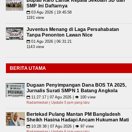
Bupati Karo Lantik Kepala Sekolah SD dan
SMP Ini Daftarnya
03 Agu 2026 | 19:45:58
📅
1191 view
Juventus Menang di Laga Persahabatan
Tanpa Penonton Lawan Nice
01 Agu 2026 | 06:31:21
📅
1143 view
BERITA UTAMA
Dugaan Penyimpangan Dana BOS TA 2025,
Jurnalis Surati SMPN 1 Batang Angkola
11:27:17 | 07 Agu 2026 | 👁 100 view
📅
Radarmedan | Update 5 jam yang lalu
Bertekad Pulang Mantan PM Bangladesh
Sheikh Hasina Hadapi Ancam Hukuman Mati
10:28:38 | 07 Agu 2026 | 👁 97 view
📅
Radarmedan | Update 6 jam yang lalu