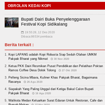
OBROLAN KEDAI KOPI
Bupati Dairi Buka Penyelenggaraan
Festival Kopi Sidikalang
19:55:28, 12 Des 2020
📅
Dibaca:86534 pembaca
Berita terkait :
Kopi LAPANG adalah Kopi Robusta Siap Seduh Olahan UMKM
Pakpak Bharat yang Nikmat
30 Nov 2020
Ketua PKK Dairi Resmikan Pusat Pendidikan dan Pelatihan Poktan
Ramos Coffee Desa Dolok Tolong
27 Okt 2020
Pelleng Sicina Mbara, Kuliner Khas Pakpak Bharat, Bagaimana
Rasanya
26 Agu 2020
Siapakah Yang Paling Unggul dari Ketiga Bakal Calon Bupati
Pakpak Bharat
16 Agu 2020
Walikota Medan Keluarkan Surat Edaran Untuk Restoran, Cafe dan
Rumah Makan
27 Mar 2020