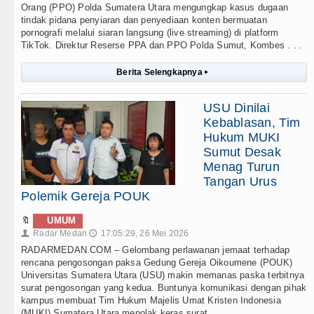
Orang (PPO) Polda Sumatera Utara mengungkap kasus dugaan
tindak pidana penyiaran dan penyediaan konten bermuatan
pornografi melalui siaran langsung (live streaming) di platform
TikTok. Direktur Reserse PPA dan PPO Polda Sumut, Kombes . . .
Berita Selengkapnya
▸
USU Dinilai
Kebablasan, Tim
Hukum MUKI
Sumut Desak
Menag Turun
Tangan Urus
Polemik Gereja POUK
🔖
UMUM
Radar Medan
17:05:29, 26 Mei 2026
👤
🕔
RADARMEDAN.COM – Gelombang perlawanan jemaat terhadap
rencana pengosongan paksa Gedung Gereja Oikoumene (POUK)
Universitas Sumatera Utara (USU) makin memanas paska terbitnya
surat pengosongan yang kedua. Buntunya komunikasi dengan pihak
kampus membuat Tim Hukum Majelis Umat Kristen Indonesia
(MUKI) Sumatera Utara menolak keras surat . . .