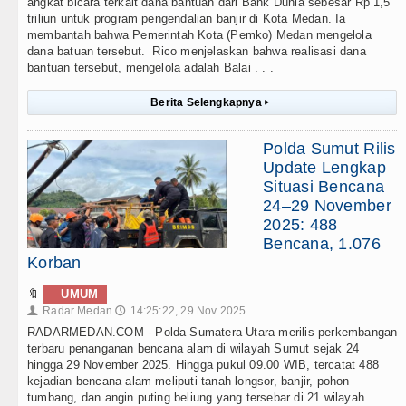
angkat bicara terkait dana bantuan dari Bank Dunia sebesar Rp 1,5
triliun untuk program pengendalian banjir di Kota Medan. Ia
membantah bahwa Pemerintah Kota (Pemko) Medan mengelola
dana batuan tersebut. Rico menjelaskan bahwa realisasi dana
bantuan tersebut, mengelola adalah Balai . . .
Berita Selengkapnya
▸
Polda Sumut Rilis
Update Lengkap
Situasi Bencana
24–29 November
2025: 488
Bencana, 1.076
Korban
🔖
UMUM
Radar Medan
14:25:22, 29 Nov 2025
👤
🕔
RADARMEDAN.COM - Polda Sumatera Utara merilis perkembangan
terbaru penanganan bencana alam di wilayah Sumut sejak 24
hingga 29 November 2025. Hingga pukul 09.00 WIB, tercatat 488
kejadian bencana alam meliputi tanah longsor, banjir, pohon
tumbang, dan angin puting beliung yang tersebar di 21 wilayah