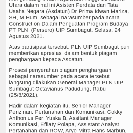
Utara dalam hal ini Asisten Perdata dan Tata
nre Harus Jadi Penggerak Remaja, Rico Waas: Jangan
Usaha Negara (Asdatun) Dr Prima Idwan Mariza,
SH, M.Hum, sebagai narasumber pada acara
ti Hari Anak 2026, TP PKK Sumut Ajak Orangtua Perku
Construction Dalam Penguatan Program Budaya
PT PLN (Persero) UIP Sumbagut, Selasa, 24
 Penyimpangan Dana BOS TA 2025, Jurnalis Surati S
Agustus 2021.
Tertular HIV/AIDS Melalui Hubungan Seksual Bukan 
Atas partisipasi tersebut, PLN UIP Sumbagut pun
memberikan apresiasi dalam bentuk piagam
ad Pulang Mantan PM Bangladesh Sheikh Hasina Had
penghargaan kepada Asdatun.
Prosesi penyerahan piagam penghargaan
Manchester United Laga Persahabatan di Swedia 8 A
sebagai narasumber pada acara tersebut
langsung dilakukan General Manager PLN UIP
s vs Inter Milan Persahabatan di Optus Stadium Pert
Sumbagut Octavianus Padudung, Rabu
(25/8/2021).
drid Tandang ke Ferencvaros Persahabatan Minggu 9 
Hadir dalam kegiatan itu, Senior Manager
Taput Sambut Kunjungan Kapolda Sumut Hadiri Revital
Perizinan, Pertanahan dan Komunikasi, Cokky
Anthonius Feri Yuska B, Assitant Manager
obby Prioritaskan Infrastruktur Nias Utara, Jalan Pe
Komunikasi, Effiaty Polapa, Assistant Analyst
Pertanahan dan ROW, Aryo Mitra Hans Marbun,