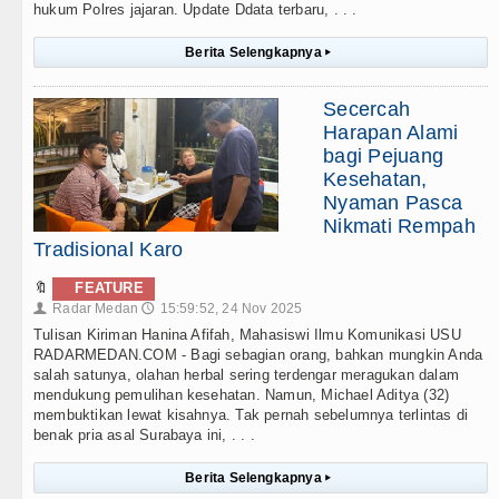
hukum Polres jajaran. Update Ddata terbaru, . . .
Berita Selengkapnya
▸
Secercah
Harapan Alami
bagi Pejuang
Kesehatan,
Nyaman Pasca
Nikmati Rempah
Tradisional Karo
🔖
FEATURE
Radar Medan
15:59:52, 24 Nov 2025
👤
🕔
Tulisan Kiriman Hanina Afifah, Mahasiswi Ilmu Komunikasi USU
RADARMEDAN.COM - Bagi sebagian orang, bahkan mungkin Anda
salah satunya, olahan herbal sering terdengar meragukan dalam
mendukung pemulihan kesehatan. Namun, Michael Aditya (32)
membuktikan lewat kisahnya. Tak pernah sebelumnya terlintas di
benak pria asal Surabaya ini, . . .
Berita Selengkapnya
▸