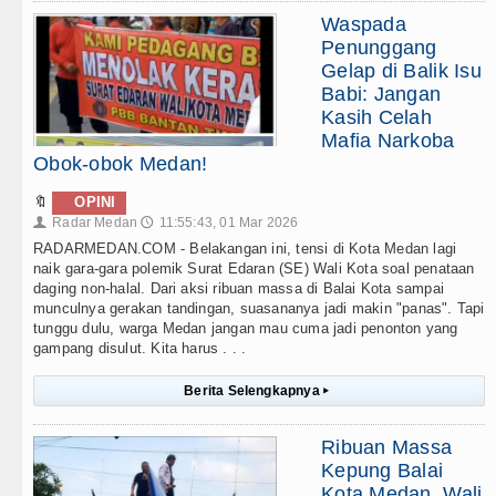
Waspada
Penunggang
Gelap di Balik Isu
Babi: Jangan
Kasih Celah
Mafia Narkoba
Obok-obok Medan!
🔖
OPINI
Radar Medan
11:55:43, 01 Mar 2026
👤
🕔
RADARMEDAN.COM - Belakangan ini, tensi di Kota Medan lagi
naik gara-gara polemik Surat Edaran (SE) Wali Kota soal penataan
daging non-halal. Dari aksi ribuan massa di Balai Kota sampai
munculnya gerakan tandingan, suasananya jadi makin "panas". Tapi
tunggu dulu, warga Medan jangan mau cuma jadi penonton yang
gampang disulut. Kita harus . . .
Berita Selengkapnya
▸
Ribuan Massa
Kepung Balai
Kota Medan, Wali