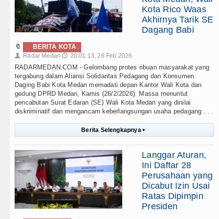
Kota Rico Waas
Akhirnya Tarik SE
Dagang Babi
🔖
BERITA KOTA
Radar Medan
20:01:13, 26 Feb 2026
👤
🕔
RADARMEDAN.COM - Gelombang protes ribuan masyarakat yang
tergabung dalam Aliansi Solidaritas Pedagang dan Konsumen
Daging Babi Kota Medan memadati depan Kantor Wali Kota dan
gedung DPRD Medan, Kamis (26/2/2026). Massa menuntut
pencabutan Surat Edaran (SE) Wali Kota Medan yang dinilai
diskriminatif dan mengancam keberlangsungan usaha pedagang . . .
Berita Selengkapnya
▸
Langgar Aturan,
Ini Daftar 28
Perusahaan yang
Dicabut Izin Usai
Ratas Dipimpin
Presiden