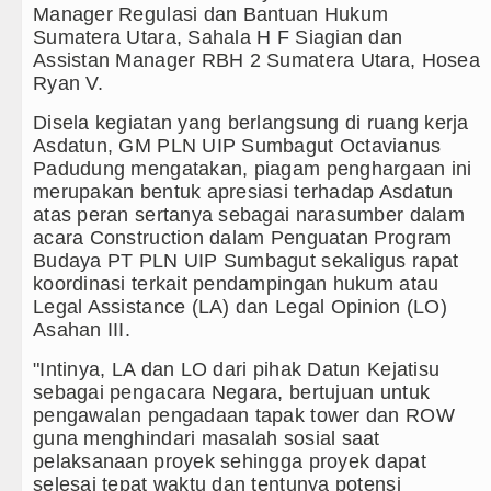
nre Harus Jadi Penggerak Remaja, Rico Waas: Jangan
Manager Regulasi dan Bantuan Hukum
Sumatera Utara, Sahala H F Siagian dan
ti Hari Anak 2026, TP PKK Sumut Ajak Orangtua Perku
Assistan Manager RBH 2 Sumatera Utara, Hosea
Ryan V.
 Penyimpangan Dana BOS TA 2025, Jurnalis Surati S
Disela kegiatan yang berlangsung di ruang kerja
Tertular HIV/AIDS Melalui Hubungan Seksual Bukan 
Asdatun, GM PLN UIP Sumbagut Octavianus
Padudung mengatakan, piagam penghargaan ini
merupakan bentuk apresiasi terhadap Asdatun
atas peran sertanya sebagai narasumber dalam
acara Construction dalam Penguatan Program
Budaya PT PLN UIP Sumbagut sekaligus rapat
koordinasi terkait pendampingan hukum atau
Legal Assistance (LA) dan Legal Opinion (LO)
Asahan III.
"Intinya, LA dan LO dari pihak Datun Kejatisu
sebagai pengacara Negara, bertujuan untuk
pengawalan pengadaan tapak tower dan ROW
guna menghindari masalah sosial saat
pelaksanaan proyek sehingga proyek dapat
selesai tepat waktu dan tentunya potensi