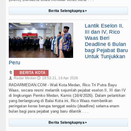
Berita Selengkapnya
▸
Lantik Eselon II,
III dan IV, Rico
Waas Beri
Deadline 6 Bulan
bagi Pejabat Baru
Untuk Tunjukkan
Peru
🔖
BERITA KOTA
Radar Medan
18:53:21, 16 Apr 2026
👤
🕔
RADARMEDAN.COM - Wali Kota Medan, Rico Tri Putra Bayu
Waas, secara resmi melantik sejumlah pejabat eselon II, III dan IV
di lingkungan Pemko Medan, Kamis (16/4/2026). Dalam pelantikan
yang berlangsung di Balai Kota ini, Rico Waas memberikan
peringatan keras berupa tenggat waktu (deadline) selama enam
bulan bagi para pejabat yang baru dilantik . . .
Berita Selengkapnya
▸