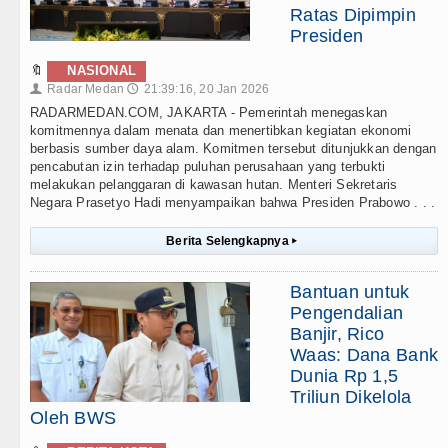
Ratas Dipimpin
Presiden
🔖
NASIONAL
Radar Medan
21:39:16, 20 Jan 2026
👤
🕔
RADARMEDAN.COM, JAKARTA - Pemerintah menegaskan
komitmennya dalam menata dan menertibkan kegiatan ekonomi
berbasis sumber daya alam. Komitmen tersebut ditunjukkan dengan
pencabutan izin terhadap puluhan perusahaan yang terbukti
melakukan pelanggaran di kawasan hutan. Menteri Sekretaris
Negara Prasetyo Hadi menyampaikan bahwa Presiden Prabowo . . .
Berita Selengkapnya
▸
Bantuan untuk
Pengendalian
Banjir, Rico
Waas: Dana Bank
Dunia Rp 1,5
Triliun Dikelola
Oleh BWS