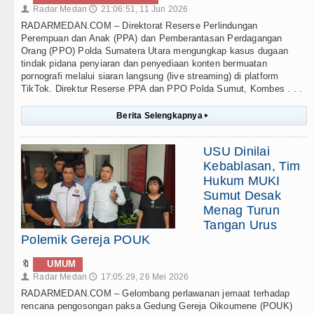
Radar Medan
21:06:51, 11 Jun 2026
👤
🕔
RADARMEDAN.COM – Direktorat Reserse Perlindungan
Perempuan dan Anak (PPA) dan Pemberantasan Perdagangan
Orang (PPO) Polda Sumatera Utara mengungkap kasus dugaan
tindak pidana penyiaran dan penyediaan konten bermuatan
pornografi melalui siaran langsung (live streaming) di platform
TikTok. Direktur Reserse PPA dan PPO Polda Sumut, Kombes . . .
Berita Selengkapnya
▸
USU Dinilai
Kebablasan, Tim
Hukum MUKI
Sumut Desak
Menag Turun
Tangan Urus
Polemik Gereja POUK
🔖
UMUM
Radar Medan
17:05:29, 26 Mei 2026
👤
🕔
RADARMEDAN.COM – Gelombang perlawanan jemaat terhadap
rencana pengosongan paksa Gedung Gereja Oikoumene (POUK)