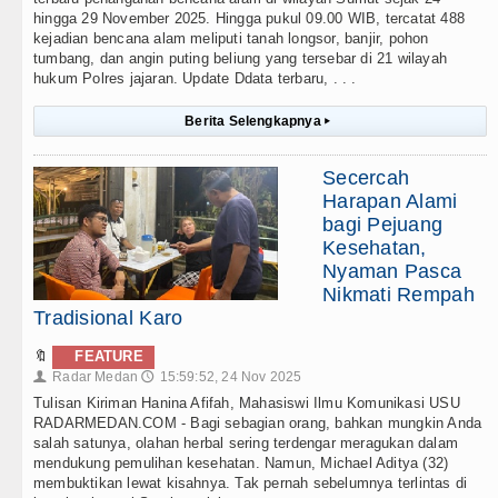
hingga 29 November 2025. Hingga pukul 09.00 WIB, tercatat 488
kejadian bencana alam meliputi tanah longsor, banjir, pohon
tumbang, dan angin puting beliung yang tersebar di 21 wilayah
hukum Polres jajaran. Update Ddata terbaru, . . .
Berita Selengkapnya
▸
Secercah
Harapan Alami
bagi Pejuang
Kesehatan,
Nyaman Pasca
Nikmati Rempah
Tradisional Karo
🔖
FEATURE
Radar Medan
15:59:52, 24 Nov 2025
👤
🕔
Tulisan Kiriman Hanina Afifah, Mahasiswi Ilmu Komunikasi USU
RADARMEDAN.COM - Bagi sebagian orang, bahkan mungkin Anda
salah satunya, olahan herbal sering terdengar meragukan dalam
mendukung pemulihan kesehatan. Namun, Michael Aditya (32)
membuktikan lewat kisahnya. Tak pernah sebelumnya terlintas di