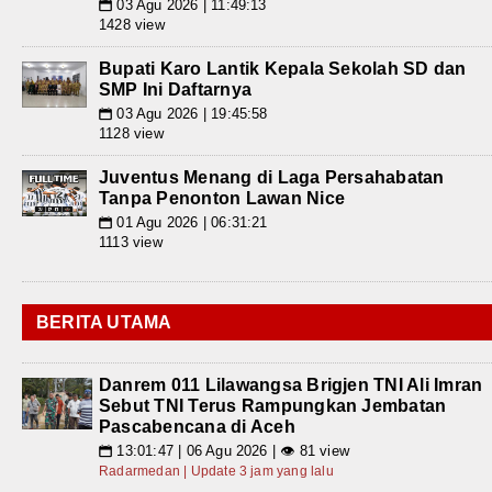
03 Agu 2026 | 11:49:13
📅
1428 view
Bupati Karo Lantik Kepala Sekolah SD dan
SMP Ini Daftarnya
03 Agu 2026 | 19:45:58
📅
1128 view
Juventus Menang di Laga Persahabatan
Tanpa Penonton Lawan Nice
01 Agu 2026 | 06:31:21
📅
1113 view
BERITA UTAMA
Danrem 011 Lilawangsa Brigjen TNI Ali Imran
Sebut TNI Terus Rampungkan Jembatan
Pascabencana di Aceh
13:01:47 | 06 Agu 2026 | 👁 81 view
📅
Radarmedan | Update 3 jam yang lalu