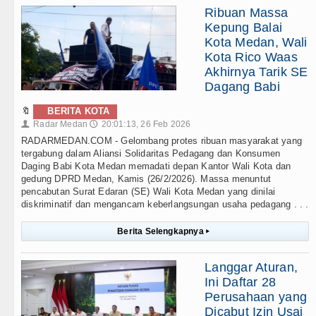
Ribuan Massa
Kepung Balai
Kota Medan, Wali
Kota Rico Waas
Akhirnya Tarik SE
Dagang Babi
🔖
BERITA KOTA
Radar Medan
20:01:13, 26 Feb 2026
👤
🕔
RADARMEDAN.COM - Gelombang protes ribuan masyarakat yang
tergabung dalam Aliansi Solidaritas Pedagang dan Konsumen
Daging Babi Kota Medan memadati depan Kantor Wali Kota dan
gedung DPRD Medan, Kamis (26/2/2026). Massa menuntut
pencabutan Surat Edaran (SE) Wali Kota Medan yang dinilai
diskriminatif dan mengancam keberlangsungan usaha pedagang . . .
Berita Selengkapnya
▸
Langgar Aturan,
Ini Daftar 28
Perusahaan yang
Dicabut Izin Usai