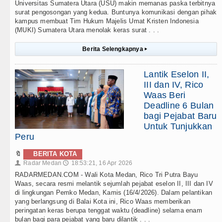
Universitas Sumatera Utara (USU) makin memanas paska terbitnya
surat pengosongan yang kedua. Buntunya komunikasi dengan pihak
kampus membuat Tim Hukum Majelis Umat Kristen Indonesia
(MUKI) Sumatera Utara menolak keras surat . . .
Berita Selengkapnya
▸
Lantik Eselon II,
III dan IV, Rico
Waas Beri
Deadline 6 Bulan
bagi Pejabat Baru
Untuk Tunjukkan
Peru
🔖
BERITA KOTA
Radar Medan
18:53:21, 16 Apr 2026
👤
🕔
RADARMEDAN.COM - Wali Kota Medan, Rico Tri Putra Bayu
Waas, secara resmi melantik sejumlah pejabat eselon II, III dan IV
di lingkungan Pemko Medan, Kamis (16/4/2026). Dalam pelantikan
yang berlangsung di Balai Kota ini, Rico Waas memberikan
peringatan keras berupa tenggat waktu (deadline) selama enam
bulan bagi para pejabat yang baru dilantik . . .