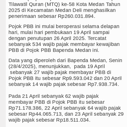
AC Milan Hanya Bermain Imbang dengan Inter Milan
Tilawatil Quran (MTQ) ke-58 Kota Medan Tahun
2025 di Kecamatan Medan Deli menghasilkan
Bayern Munich vs Aston Villa Laga Persahabatan 7
penerimaan sebesar Rp260.031.894.
Pojok PBB ini mulai beroperasi selama delapan
Komisi D DPRDSU Ikut Gubsu Bobby Nasution Berka
hari, mulai hari pembukaan 19 April sampai
dengan penutupan 26 April 2025. Tercatat
LGB Minus T dan Q Sebagai Orientasi Seksual Hany
sebanyak 534 wajib pajak membayar kewajiban
PBB di Pojok PBB Bapenda Medan ini.
Danrem 011 Lilawangsa Brigjen TNI Ali Imran Seb
Aceh
Data yang diperoleh dari Bapenda Medan, Senin
(28/4/2025), menunjukkan, pada 19 April
Era Baru Pengobatan Pasien Kanker Paru di Indone
sebanyak 27 wajib pajak membayar PBB di
Pojok PBB itu sebesar Rp9.593.042 dan 20 April
Rico Waas Nonaktifkan Lurah AUR, Tegaskan Tak 
sebanyak 14 wajib pajak sebesar Rp7.938.734.
Sebut LSL Pengidap HIV/AIDS di Jawa Barat Seba
Pada 21 April sebanyak 62 wajib pajak
membayar PBB di Pojok PBB itu sebesar
Arsenal Dibungkam Real Betis pada Laga Persahaba
Rp71.178.386, 22 April sebanyak 64 wajib pajak
sebesar Rp44.065.713, dan 23 April sebanyak 29
Chelsea Tumbang Ditekuk Juventus pada Laga Per
wajib pajak sebesar Rp18.511.034.