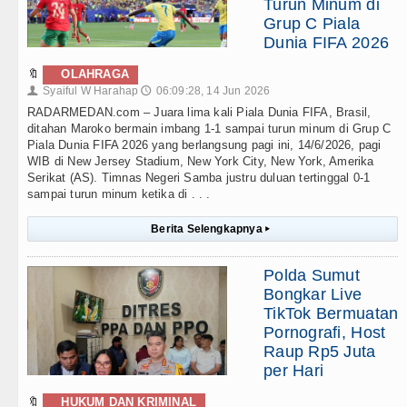
Turun Minum di
Grup C Piala
Dunia FIFA 2026
🔖
OLAHRAGA
Syaiful W Harahap
06:09:28, 14 Jun 2026
👤
🕔
RADARMEDAN.com – Juara lima kali Piala Dunia FIFA, Brasil,
ditahan Maroko bermain imbang 1-1 sampai turun minum di Grup C
Piala Dunia FIFA 2026 yang berlangsung pagi ini, 14/6/2026, pagi
WIB di New Jersey Stadium, New York City, New York, Amerika
Serikat (AS). Timnas Negeri Samba justru duluan tertinggal 0-1
sampai turun minum ketika di . . .
Berita Selengkapnya
▸
Polda Sumut
Bongkar Live
TikTok Bermuatan
Pornografi, Host
Raup Rp5 Juta
per Hari
🔖
HUKUM DAN KRIMINAL