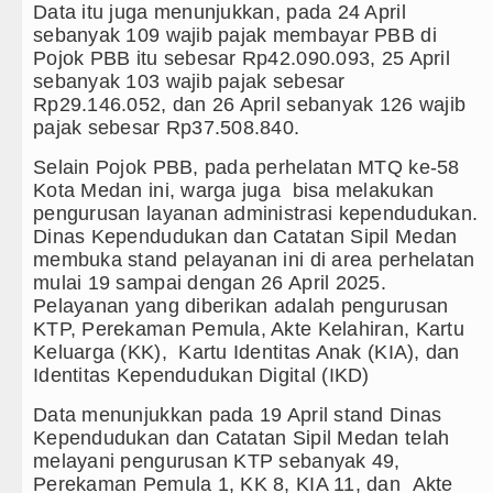
AC Milan Hanya Bermain Imbang dengan Inter Milan
Data itu juga menunjukkan, pada 24 April
sebanyak 109 wajib pajak membayar PBB di
Bayern Munich vs Aston Villa Laga Persahabatan 7
Pojok PBB itu sebesar Rp42.090.093, 25 April
sebanyak 103 wajib pajak sebesar
Komisi D DPRDSU Ikut Gubsu Bobby Nasution Berka
Rp29.146.052, dan 26 April sebanyak 126 wajib
pajak sebesar Rp37.508.840.
LGB Minus T dan Q Sebagai Orientasi Seksual Hany
Selain Pojok PBB, pada perhelatan MTQ ke-58
Danrem 011 Lilawangsa Brigjen TNI Ali Imran Seb
Kota Medan ini, warga juga bisa melakukan
Aceh
pengurusan layanan administrasi kependudukan.
Dinas Kependudukan dan Catatan Sipil Medan
membuka stand pelayanan ini di area perhelatan
mulai 19 sampai dengan 26 April 2025.
Pelayanan yang diberikan adalah pengurusan
KTP, Perekaman Pemula, Akte Kelahiran, Kartu
Keluarga (KK), Kartu Identitas Anak (KIA), dan
Identitas Kependudukan Digital (IKD)
Data menunjukkan pada 19 April stand Dinas
Kependudukan dan Catatan Sipil Medan telah
melayani pengurusan KTP sebanyak 49,
Perekaman Pemula 1, KK 8, KIA 11, dan Akte