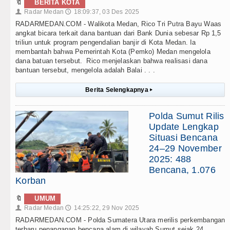
🔖
BERITA KOTA
Radar Medan
18:09:37, 03 Des 2025
👤
🕔
RADARMEDAN.COM - Walikota Medan, Rico Tri Putra Bayu Waas
angkat bicara terkait dana bantuan dari Bank Dunia sebesar Rp 1,5
triliun untuk program pengendalian banjir di Kota Medan. Ia
membantah bahwa Pemerintah Kota (Pemko) Medan mengelola
dana batuan tersebut. Rico menjelaskan bahwa realisasi dana
bantuan tersebut, mengelola adalah Balai . . .
Berita Selengkapnya
▸
Polda Sumut Rilis
Update Lengkap
Situasi Bencana
24–29 November
2025: 488
Bencana, 1.076
Korban
🔖
UMUM
Radar Medan
14:25:22, 29 Nov 2025
👤
🕔
RADARMEDAN.COM - Polda Sumatera Utara merilis perkembangan
terbaru penanganan bencana alam di wilayah Sumut sejak 24