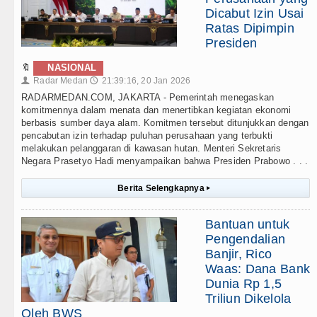
Dicabut Izin Usai
Ratas Dipimpin
Presiden
🔖
NASIONAL
Radar Medan
21:39:16, 20 Jan 2026
👤
🕔
RADARMEDAN.COM, JAKARTA - Pemerintah menegaskan
komitmennya dalam menata dan menertibkan kegiatan ekonomi
berbasis sumber daya alam. Komitmen tersebut ditunjukkan dengan
pencabutan izin terhadap puluhan perusahaan yang terbukti
melakukan pelanggaran di kawasan hutan. Menteri Sekretaris
Negara Prasetyo Hadi menyampaikan bahwa Presiden Prabowo . . .
Berita Selengkapnya
▸
Bantuan untuk
Pengendalian
Banjir, Rico
Waas: Dana Bank
Dunia Rp 1,5
Triliun Dikelola
Oleh BWS