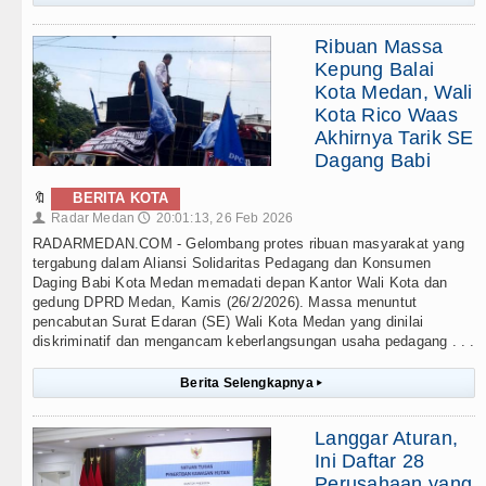
Ribuan Massa
Kepung Balai
Kota Medan, Wali
Kota Rico Waas
Akhirnya Tarik SE
Dagang Babi
🔖
BERITA KOTA
Radar Medan
20:01:13, 26 Feb 2026
👤
🕔
RADARMEDAN.COM - Gelombang protes ribuan masyarakat yang
tergabung dalam Aliansi Solidaritas Pedagang dan Konsumen
Daging Babi Kota Medan memadati depan Kantor Wali Kota dan
gedung DPRD Medan, Kamis (26/2/2026). Massa menuntut
pencabutan Surat Edaran (SE) Wali Kota Medan yang dinilai
diskriminatif dan mengancam keberlangsungan usaha pedagang . . .
Berita Selengkapnya
▸
Langgar Aturan,
Ini Daftar 28
Perusahaan yang