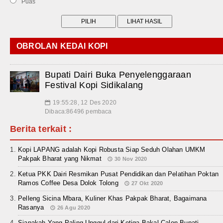
Puas
OBROLAN KEDAI KOPI
Bupati Dairi Buka Penyelenggaraan
Festival Kopi Sidikalang
19:55:28, 12 Des 2020
📅
Dibaca:86496 pembaca
Berita terkait :
Kopi LAPANG adalah Kopi Robusta Siap Seduh Olahan UMKM
Pakpak Bharat yang Nikmat
30 Nov 2020
Ketua PKK Dairi Resmikan Pusat Pendidikan dan Pelatihan Poktan
Ramos Coffee Desa Dolok Tolong
27 Okt 2020
Pelleng Sicina Mbara, Kuliner Khas Pakpak Bharat, Bagaimana
Rasanya
26 Agu 2020
Siapakah Yang Paling Unggul dari Ketiga Bakal Calon Bupati