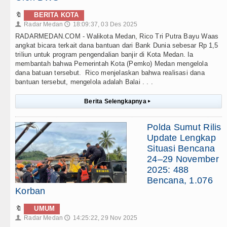
🔖
BERITA KOTA
Radar Medan
18:09:37, 03 Des 2025
👤
🕔
RADARMEDAN.COM - Walikota Medan, Rico Tri Putra Bayu Waas
angkat bicara terkait dana bantuan dari Bank Dunia sebesar Rp 1,5
triliun untuk program pengendalian banjir di Kota Medan. Ia
membantah bahwa Pemerintah Kota (Pemko) Medan mengelola
dana batuan tersebut. Rico menjelaskan bahwa realisasi dana
bantuan tersebut, mengelola adalah Balai . . .
Berita Selengkapnya
▸
Polda Sumut Rilis
Update Lengkap
Situasi Bencana
24–29 November
2025: 488
Bencana, 1.076
Korban
🔖
UMUM
Radar Medan
14:25:22, 29 Nov 2025
👤
🕔