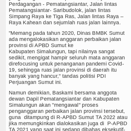
 Hari Anak 2026, TP PKK Sumut Ajak Orangtua Perkuat 
Perdagangan - Pematangsiantar, Jalan lintas
Pematangsiantar- Saribudolok, jalan lintas
mut Kembali Amankan Aset Pemprov di Binjai
Simpang Raya ke Tiga Ras, Jalan lintas Raya –
Raya Kahean dan sejumlah ruas jalan lainnya.
nyimpangan Dana BOS TA 2025, Jurnalis Surati SMP
"Memang pada tahun 2020, Dinas BMBK Sumut
rtular HIV/AIDS Melalui Hubungan Seksual Bukan Kar
ada mengalokasikan anggaran perbaikan jalan
provinsi di APBD Sumut ke
Kabupaten Simalungun, tapi nilainya sangat
sedikit, mengigat hampir seluruh mata anggaran
direfocusing untuk penanganan pandemi Covid-
19, sehingga ruas jalan provinsi di daerah itu
banyak yang hancur," tandas politisi PDI
Perjuangan Sumut ini.
Namun demikian, Baskami bersama anggota
dewan Dapil Pematangsiantar dan Kabupaten
Simalungun akan "mengawal" proses
penganggaran perbaikan jalan provinsi tersebut,
guna ditampung di R-APBD Sumut TA 2022 atau
jika memungkinkan dialokasikan juga di P-APBD
TA 2021 yang saat ini sedang dibahas eksekutif-