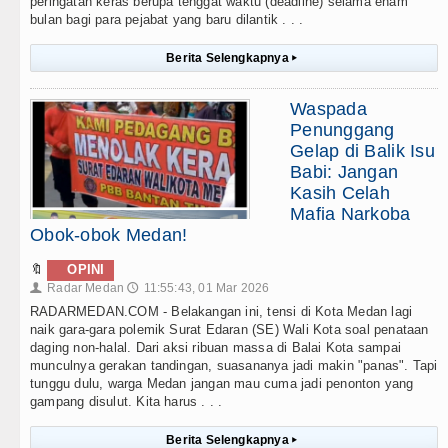
peringatan keras berupa tenggat waktu (deadline) selama enam
bulan bagi para pejabat yang baru dilantik . . .
Berita Selengkapnya
▸
Waspada
Penunggang
Gelap di Balik Isu
Babi: Jangan
Kasih Celah
Mafia Narkoba
Obok-obok Medan!
🔖
OPINI
Radar Medan
11:55:43, 01 Mar 2026
👤
🕔
RADARMEDAN.COM - Belakangan ini, tensi di Kota Medan lagi
naik gara-gara polemik Surat Edaran (SE) Wali Kota soal penataan
daging non-halal. Dari aksi ribuan massa di Balai Kota sampai
munculnya gerakan tandingan, suasananya jadi makin "panas". Tapi
tunggu dulu, warga Medan jangan mau cuma jadi penonton yang
gampang disulut. Kita harus . . .
Berita Selengkapnya
▸