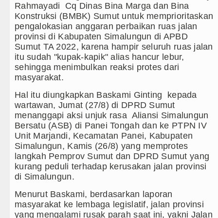
Rahmayadi Cq Dinas Bina Marga dan Bina
 Hari Anak 2026, TP PKK Sumut Ajak Orangtua Perkuat 
Konstruksi (BMBK) Sumut untuk memprioritaskan
pengalokasian anggaran perbaikan ruas jalan
mut Kembali Amankan Aset Pemprov di Binjai
provinsi di Kabupaten Simalungun di APBD
Sumut TA 2022, karena hampir seluruh ruas jalan
nyimpangan Dana BOS TA 2025, Jurnalis Surati SMP
itu sudah "kupak-kapik" alias hancur lebur,
sehingga menimbulkan reaksi protes dari
rtular HIV/AIDS Melalui Hubungan Seksual Bukan Kar
masyarakat.
Hal itu diungkapkan Baskami Ginting kepada
 Pulang Mantan PM Bangladesh Sheikh Hasina Hadap
wartawan, Jumat (27/8) di DPRD Sumut
menanggapi aksi unjuk rasa Aliansi Simalungun
nchester United Laga Persahabatan di Swedia 8 Agus
Bersatu (ASB) di Panei Tongah dan ke PTPN IV
Unit Marjandi, Kecamatan Panei, Kabupaten
vs Inter Milan Persahabatan di Optus Stadium Perth S
Simalungun, Kamis (26/8) yang memprotes
langkah Pemprov Sumut dan DPRD Sumut yang
id Tandang ke Ferencvaros Persahabatan Minggu 9 Ag
kurang peduli terhadap kerusakan jalan provinsi
di Simalungun.
put Sambut Kunjungan Kapolda Sumut Hadiri Revitalis
Menurut Baskami, berdasarkan laporan
e Harus Jadi Penggerak Remaja, Rico Waas: Jangan H
masyarakat ke lembaga legislatif, jalan provinsi
yang mengalami rusak parah saat ini, yakni Jalan