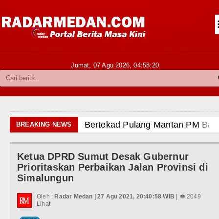
Siantar-Simalungun
Kabupaten Karo
Pakpak Bharat
Jumat, 07 Agu 2026,
04:58:21
Kabupaten Simalungun
Metropolitan
TNI POLRI
 Pulang Mantan PM Bangladesh Sheikh Hasina Hadap
BREAKING NEWS
Hukum dan Kriminal
nchester United Laga Persahabatan di Swedia 8 Agus
Ketua DPRD Sumut Desak Gubernur
Politik
vs Inter Milan Persahabatan di Optus Stadium Perth S
Prioritaskan Perbaikan Jalan Provinsi di
Simalungun
Hiburan
id Tandang ke Ferencvaros Persahabatan Minggu 9 Ag
Oleh :
Radar Medan | 27 Agu 2021, 20:40:58 WIB
| 👁 2049
Olahraga
Lihat
put Sambut Kunjungan Kapolda Sumut Hadiri Revitalis