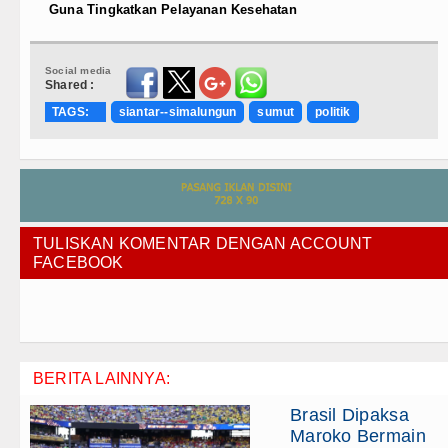
Guna Tingkatkan Pelayanan Kesehatan
Social media
Shared :
TAGS:
siantar--simalungun
sumut
politik
TULISKAN KOMENTAR DENGAN ACCOUNT
FACEBOOK
BERITA LAINNYA:
Brasil Dipaksa
Maroko Bermain