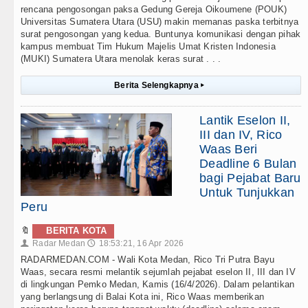
rencana pengosongan paksa Gedung Gereja Oikoumene (POUK)
Universitas Sumatera Utara (USU) makin memanas paska terbitnya
surat pengosongan yang kedua. Buntunya komunikasi dengan pihak
kampus membuat Tim Hukum Majelis Umat Kristen Indonesia
(MUKI) Sumatera Utara menolak keras surat . . .
Berita Selengkapnya
▸
Lantik Eselon II,
III dan IV, Rico
Waas Beri
Deadline 6 Bulan
bagi Pejabat Baru
Untuk Tunjukkan
Peru
🔖
BERITA KOTA
Radar Medan
18:53:21, 16 Apr 2026
👤
🕔
RADARMEDAN.COM - Wali Kota Medan, Rico Tri Putra Bayu
Waas, secara resmi melantik sejumlah pejabat eselon II, III dan IV
di lingkungan Pemko Medan, Kamis (16/4/2026). Dalam pelantikan
yang berlangsung di Balai Kota ini, Rico Waas memberikan