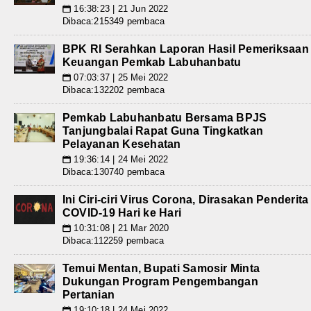
16:38:23 | 21 Jun 2022
📅
Dibaca:215349 pembaca
BPK RI Serahkan Laporan Hasil Pemeriksaan
Keuangan Pemkab Labuhanbatu
07:03:37 | 25 Mei 2022
📅
Dibaca:132202 pembaca
Pemkab Labuhanbatu Bersama BPJS
Tanjungbalai Rapat Guna Tingkatkan
Pelayanan Kesehatan
19:36:14 | 24 Mei 2022
📅
Dibaca:130740 pembaca
Ini Ciri-ciri Virus Corona, Dirasakan Penderita
COVID-19 Hari ke Hari
10:31:08 | 21 Mar 2020
📅
Dibaca:112259 pembaca
Temui Mentan, Bupati Samosir Minta
Dukungan Program Pengembangan
Pertanian
19:10:18 | 24 Mei 2022
📅