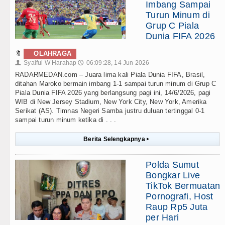
Imbang Sampai
Turun Minum di
Grup C Piala
Dunia FIFA 2026
🔖
OLAHRAGA
Syaiful W Harahap
06:09:28, 14 Jun 2026
👤
🕔
RADARMEDAN.com – Juara lima kali Piala Dunia FIFA, Brasil,
ditahan Maroko bermain imbang 1-1 sampai turun minum di Grup C
Piala Dunia FIFA 2026 yang berlangsung pagi ini, 14/6/2026, pagi
WIB di New Jersey Stadium, New York City, New York, Amerika
Serikat (AS). Timnas Negeri Samba justru duluan tertinggal 0-1
sampai turun minum ketika di . . .
Berita Selengkapnya
▸
Polda Sumut
Bongkar Live
TikTok Bermuatan
Pornografi, Host
Raup Rp5 Juta
per Hari