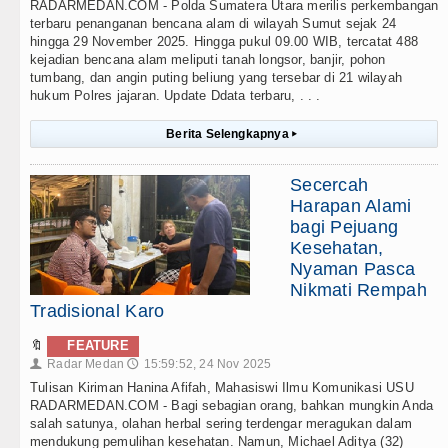
RADARMEDAN.COM - Polda Sumatera Utara merilis perkembangan
terbaru penanganan bencana alam di wilayah Sumut sejak 24
hingga 29 November 2025. Hingga pukul 09.00 WIB, tercatat 488
kejadian bencana alam meliputi tanah longsor, banjir, pohon
tumbang, dan angin puting beliung yang tersebar di 21 wilayah
hukum Polres jajaran. Update Ddata terbaru, . . .
Berita Selengkapnya
▸
Secercah
Harapan Alami
bagi Pejuang
Kesehatan,
Nyaman Pasca
Nikmati Rempah
Tradisional Karo
🔖
FEATURE
Radar Medan
15:59:52, 24 Nov 2025
👤
🕔
Tulisan Kiriman Hanina Afifah, Mahasiswi Ilmu Komunikasi USU
RADARMEDAN.COM - Bagi sebagian orang, bahkan mungkin Anda
salah satunya, olahan herbal sering terdengar meragukan dalam
mendukung pemulihan kesehatan. Namun, Michael Aditya (32)