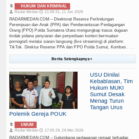
🔖
HUKUM DAN KRIMINAL
Radar Medan
21:06:51, 11 Jun 2026
👤
🕔
RADARMEDAN.COM – Direktorat Reserse Perlindungan
Perempuan dan Anak (PPA) dan Pemberantasan Perdagangan
Orang (PPO) Polda Sumatera Utara mengungkap kasus dugaan
tindak pidana penyiaran dan penyediaan konten bermuatan
pornografi melalui siaran langsung (live streaming) di platform
TikTok. Direktur Reserse PPA dan PPO Polda Sumut, Kombes . . .
Berita Selengkapnya
▸
USU Dinilai
Kebablasan, Tim
Hukum MUKI
Sumut Desak
Menag Turun
Tangan Urus
Polemik Gereja POUK
🔖
UMUM
Radar Medan
17:05:29, 26 Mei 2026
👤
🕔
RADARMEDAN.COM – Gelombang perlawanan jemaat terhadap