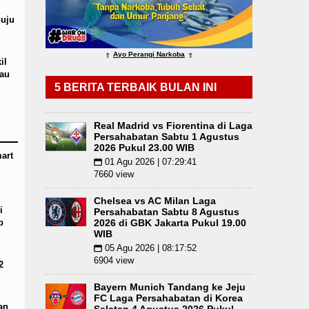
tus 2026 Pukul 18.00 WIB
Serapan Anggaran Tere
uju
Ayo Perangi Narkoba
⇑
⇑
il
jau
g
5 BERITA TERBAIK BULAN INI
Real Madrid vs Fiorentina di Laga
Persahabatan Sabtu 1 Agustus
2026 Pukul 23.00 WIB
art
01 Agu 2026 | 07:29:41
📅
7660 view
Chelsea vs AC Milan Laga
i
Persahabatan Sabtu 8 Agustus
p
2026 di GBK Jakarta Pukul 19.00
WIB
05 Agu 2026 | 08:17:52
📅
6904 view
2
Bayern Munich Tandang ke Jeju
FC Laga Persahabatan di Korea
an