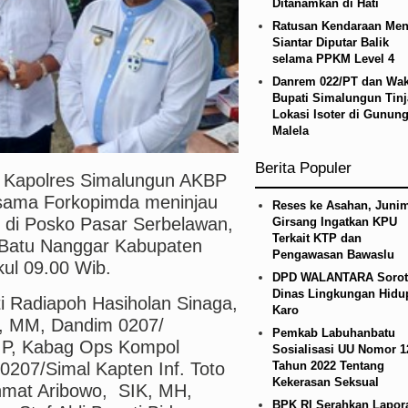
Ditanamkan di Hati
etico Madrid Persahabatan di Seoul Minggu 9 Agus
Ratusan Kendaraan Men
Siantar Diputar Balik
selama PPKM Level 4
Danrem 022/PT dan Wak
Bupati Simalungun Tin
Lokasi Isoter di Gunun
Malela
Berita Populer
 Kapolres Simalungun AKBP
rsama Forkopimda meninjau
Reses ke Asahan, Junim
 di Posko Pasar Serbelawan,
Girsang Ingatkan KPU
Terkait KTP dan
 Batu Nanggar Kabupaten
Pengawasan Bawaslu
kul 09.00 Wib.
DPD WALANTARA Sorot
Dinas Lingkungan Hidu
i Radiapoh Hasiholan Sinaga,
Karo
s, MM, Dandim 0207/
Pemkab Labuhanbatu
SIP, Kabag Ops Kompol
Sosialisasi UU Nomor 1
0207/Simal Kapten Inf. Toto
Tahun 2022 Tentang
Kekerasan Seksual
hmat Aribowo, SIK, MH,
BPK RI Serahkan Lapor