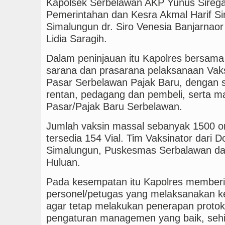
Kapolsek Serbelawan AKP Yunus Siregar,
Pemerintahan dan Kesra Akmal Harif Si
Simalungun dr. Siro Venesia Banjarnaor
Lidia Saragih.
Dalam peninjauan itu Kapolres bersam
sarana dan prasarana pelaksanaan Vaks
Pasar Serbelawan Pajak Baru, dengan s
rentan, pedagang dan pembeli, serta ma
Pasar/Pajak Baru Serbelawan.
Jumlah vaksin massal sebanyak 1500 o
tersedia 154 Vial. Tim Vaksinator dari D
Simalungun, Puskesmas Serbalawan d
Huluan.
Pada kesempatan itu Kapolres memberi
personel/petugas yang melaksanakan ke
agar tetap melakukan penerapan protok
pengaturan managemen yang baik, se