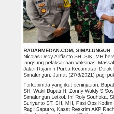
Manchester City vs Atl
RADARMEDAN.COM, SIMALUNGUN
-
Nicolas Dedy Arifianto SH, SIK, MH be
langsung pelaksanaan Vaksinasi Massal
Jalan Rajamin Purba Kecamatan Dolok
Simalungun, Jumat (27/8/2021) pagi pu
Forkopimda yang ikut peninjauan, Bupat
SH, Wakil Bupati H. Zonny Waldy S.So
Simalungun Letkol. Inf Roly Souhoka, 
Suriyanto ST, SH, MH, Pasi Ops Kodim 
Ragil Saputro, Kasat Reskrim AKP Rac