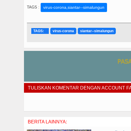
TAGS :
virus-corona,siantar--simalungun
TAGS:
virus-corona
siantar--simalungun
TULISKAN KOMENTAR DENGAN ACCOUNT 
BERITA LAINNYA: