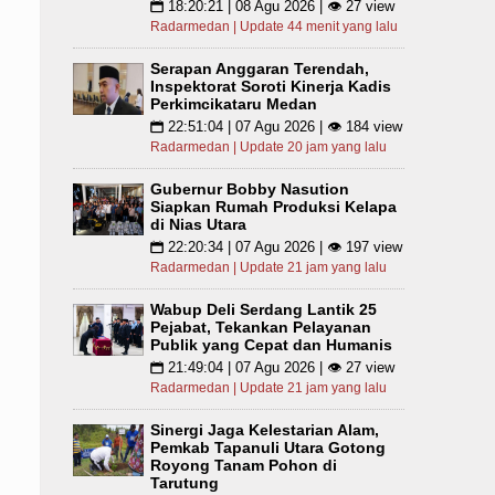
18:20:21 | 08 Agu 2026 | 👁 27 view
📅
Radarmedan | Update 44 menit yang lalu
Serapan Anggaran Terendah,
Inspektorat Soroti Kinerja Kadis
Perkimcikataru Medan
22:51:04 | 07 Agu 2026 | 👁 184 view
📅
Radarmedan | Update 20 jam yang lalu
Gubernur Bobby Nasution
Siapkan Rumah Produksi Kelapa
di Nias Utara
22:20:34 | 07 Agu 2026 | 👁 197 view
📅
Radarmedan | Update 21 jam yang lalu
Wabup Deli Serdang Lantik 25
Pejabat, Tekankan Pelayanan
Publik yang Cepat dan Humanis
21:49:04 | 07 Agu 2026 | 👁 27 view
📅
Radarmedan | Update 21 jam yang lalu
Sinergi Jaga Kelestarian Alam,
Pemkab Tapanuli Utara Gotong
Royong Tanam Pohon di
Tarutung