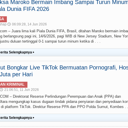
paksa Maroko Bermain Imbang Sampai Turun Minum
la Dunia FIFA 2026
GA
ahap
06:09:28, 14 Jun 2026
🕔
– Juara lima kali Piala Dunia FIFA, Brasil, ditahan Maroko bermain imba
g berlangsung pagi ini, 14/6/2026, pagi WIB di New Jersey Stadium, New Yor
stru duluan tertinggal 0-1 sampai turun minum ketika di . . .
erita Selengkapnya
▸
t Bongkar Live TikTok Bermuatan Pornografi, Hos
uta per Hari
AN KRIMINAL
21:06:51, 11 Jun 2026
🕔
 – Direktorat Reserse Perlindungan Perempuan dan Anak (PPA) dan
ara mengungkap kasus dugaan tindak pidana penyiaran dan penyediaan ko
g) di platform TikTok. Direktur Reserse PPA dan PPO Polda Sumut, Kombes . .
erita Selengkapnya
▸