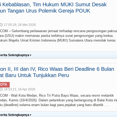
ai Kebablasan, Tim Hukum MUKI Sumut Desak
un Tangan Urus Polemik Gereja POUK
17:05:29, 26 Mei 2026
🕔
M – Gelombang perlawanan jemaat terhadap rencana pengosongan paksa
ra (USU) makin memanas paska terbitnya surat pengosongan yang kedua.
um Majelis Umat Kristen Indonesia (MUKI) Sumatera Utara menolak keras
erita Selengkapnya
▸
lon II, III dan IV, Rico Waas Beri Deadline 6 Bulan
at Baru Untuk Tunjukkan Peru
KOTA
18:53:21, 16 Apr 2026
🕔
 - Wali Kota Medan, Rico Tri Putra Bayu Waas, secara resmi melantik
edan, Kamis (16/4/2026). Dalam pelantikan yang berlangsung di Balai Kota ini
(deadline) selama enam bulan bagi para pejabat yang baru dilantik . . .
erita Selengkapnya
▸