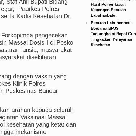
 Staf Ahli Bupati Bidang
Hasil Pemeriksaan
regar, Paurkes Polres
Keuangan Pemkab
 serta Kadis Kesehatan Dr.
Labuhanbatu
Pemkab Labuhanbatu
Bersama BPJS
Tanjungbalai Rapat Gun
a Forkopimda pengecekan
Tingkatkan Pelayanan
in Massal Dosis-I di Posko
Kesehatan
asaran lansia, masyarakat
syarakat disekitaran
rang dengan vaksin yang
okes Klinik Polres
an Puskesmas Bandar
kan arahan kepada seluruh
giatan Vaksinasi Massal
ol kesehatan yang ketat dan
hingga mekanisme