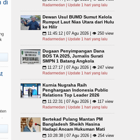
 di
Radarmedan | Update 1 hari yang lalu
Dewan Usul BUMD Sumut Kelola
Rumput Laut Nias Utara dari Hulu
ke Hilir
11:45:12 | 07 Agu 2026 | 👁 250 view
📅
ng
Radarmedan | Update 1 hari yang lalu
k
Dugaan Penyimpangan Dana
BOS TA 2025, Jurnalis Surati
SMPN 1 Batang Angkola
11:27:17 | 07 Agu 2026 | 👁 247 view
📅
t
Radarmedan | Update 1 hari yang lalu
Kurnia Nugraha Raih
Penghargaan Indonesia Public
Relations Top Leader 2026
11:22:31 | 07 Agu 2026 | 👁 117 view
📅
Radarmedan | Update 1 hari yang lalu
nten
 .
Bertekad Pulang Mantan PM
Bangladesh Sheikh Hasina
Hadapi Ancam Hukuman Mati
10:28:38 | 07 Agu 2026 | 👁 254 view
📅