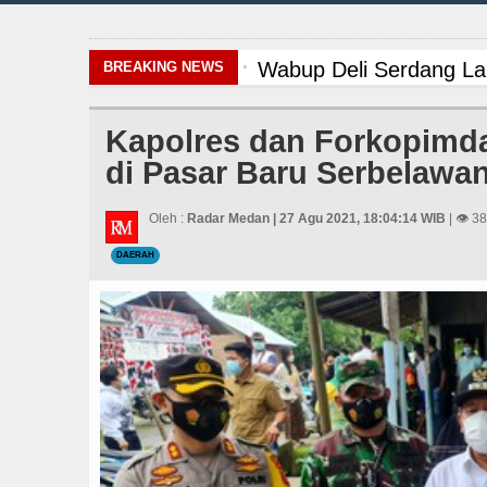
Wabup Deli Serdang Lan
BREAKING NEWS
Tujuh Tewas dalam Pene
Kapolres dan Forkopimda
di Pasar Baru Serbelawa
Liverpool vs Monaco La
Gubernur Bobby Nasutio
Oleh :
Radar Medan | 27 Agu 2021, 18:04:14 WIB
| 👁 3
DAERAH
Pemkab Taput Restruktu
Gubernur Bobby Nasuti
Serapan Anggaran Teren
Sinergi Jaga Kelestari
Bayern Munich Menang T