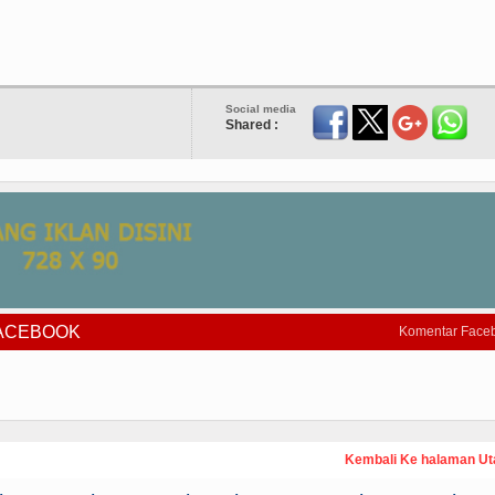
Social media
Shared :
FACEBOOK
Komentar Face
Kembali Ke halaman U