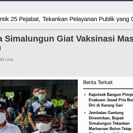
tik 25 Pejabat, Tekankan Pelayanan Publik yang
mbakan Massal di Sebuah Sekolah di Thailand
 Simalungun Giat Vaksinasi Mas
n
ga Persahabatan di Anfield Minggu 9 Agustus 202
n Siapkan Rumah Produksi Kelapa di Nias Utara
899 Lihat
risasi Pinjaman PEN Jadi 15 Tahun?
Tujuh Tewa
Berita Terkait
on Minta Kepala Daerah se-Kepulauan Nias Perce
Kapolsek Bangun Pimp
dah, Inspektorat Soroti Kinerja Kadis Perkimcika
Evakuasi Jasad Pria B
Diri di Karang Sari
an Alam, Pemkab Tapanuli Utara Gotong Royong Ta
Jembatan Gantung
Diresmikan, Bupati
Simalungun Tekankan
ipis Atas Aston Villa Laga Persahabatan di Hong
Marharoan Bolon Tetap