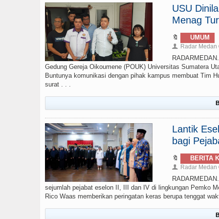
USU Dinil
Menag Tur
🔖
UMUM
Radar Medan
👤
RADARMEDAN.CO
Gedung Gereja Oikoumene (POUK) Universitas Sumatera Uta
Buntunya komunikasi dengan pihak kampus membuat Tim Huk
surat . . .
B
Lantik Ese
bagi Pejab
🔖
BERITA 
Radar Medan
👤
RADARMEDAN.COM
sejumlah pejabat eselon II, III dan IV di lingkungan Pemko M
Rico Waas memberikan peringatan keras berupa tenggat waktu 
B