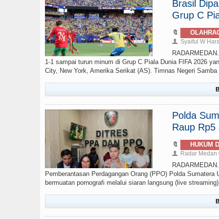
Brasil Di
Grup C Pia
🔖
OLAHRA
Syaiful W Har
👤
RADARMEDAN.com 
1-1 sampai turun minum di Grup C Piala Dunia FIFA 2026 yan
City, New York, Amerika Serikat (AS). Timnas Negeri Samba ju
B
Polda Sumu
Raup Rp5 J
🔖
HUKUM D
Radar Medan
👤
RADARMEDAN.COM
Pemberantasan Perdagangan Orang (PPO) Polda Sumatera Ut
bermuatan pornografi melalui siaran langsung (live streamin
B