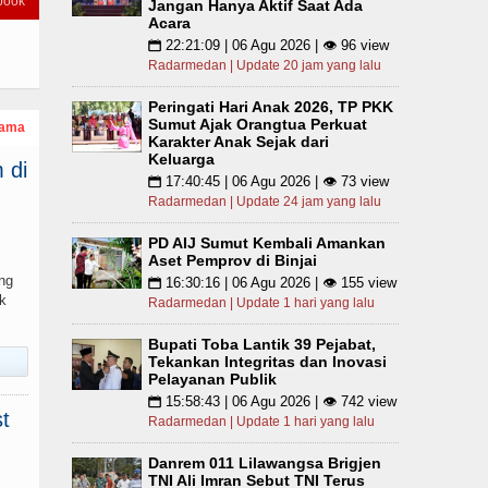
book
Jangan Hanya Aktif Saat Ada
Acara
22:21:09 | 06 Agu 2026 | 👁 96 view
📅
Radarmedan | Update 20 jam yang lalu
Peringati Hari Anak 2026, TP PKK
Sumut Ajak Orangtua Perkuat
tama
Karakter Anak Sejak dari
Keluarga
 di
17:40:45 | 06 Agu 2026 | 👁 73 view
📅
Radarmedan | Update 24 jam yang lalu
PD AIJ Sumut Kembali Amankan
Aset Pemprov di Binjai
ng
16:30:16 | 06 Agu 2026 | 👁 155 view
📅
k
Radarmedan | Update 1 hari yang lalu
Bupati Toba Lantik 39 Pejabat,
Tekankan Integritas dan Inovasi
Pelayanan Publik
15:58:43 | 06 Agu 2026 | 👁 742 view
📅
t
Radarmedan | Update 1 hari yang lalu
Danrem 011 Lilawangsa Brigjen
TNI Ali Imran Sebut TNI Terus