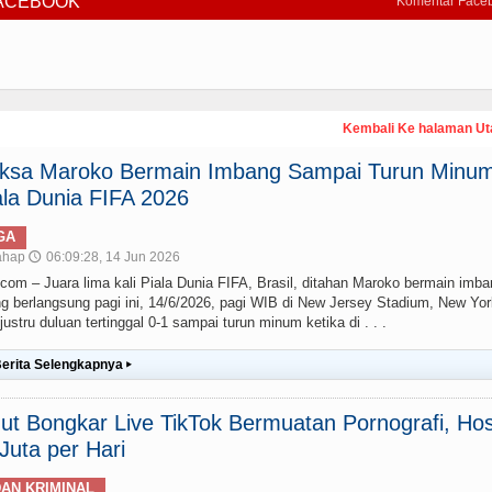
FACEBOOK
Komentar Face
Kembali Ke halaman U
paksa Maroko Bermain Imbang Sampai Turun Minum
la Dunia FIFA 2026
GA
ahap
06:09:28, 14 Jun 2026
🕔
– Juara lima kali Piala Dunia FIFA, Brasil, ditahan Maroko bermain imba
g berlangsung pagi ini, 14/6/2026, pagi WIB di New Jersey Stadium, New Yor
stru duluan tertinggal 0-1 sampai turun minum ketika di . . .
erita Selengkapnya
▸
t Bongkar Live TikTok Bermuatan Pornografi, Hos
uta per Hari
AN KRIMINAL