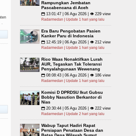
Rampungkan Jembatan
Pascabencana di Aceh
13:01:47 | 06 Agu 2026 | 👁 229 view
📅
nten
Radarmedan | Update 1 hari yang lalu
 .
Era Baru Pengobatan Pasien
Kanker Paru di Indonesia
12:45:19 | 06 Agu 2026 | 👁 212 view
📅
Radarmedan | Update 1 hari yang lalu
Rico Waas Nonaktifkan Lurah
AUR, Tegaskan Tak Toleransi
Penyalahgunaan Wewenang
08:08:43 | 06 Agu 2026 | 👁 186 view
📅
Radarmedan | Update 1 hari yang lalu
Komisi D DPRDSU Ikut Gubsu
Bobby Nasution Berkantor di
Nias
20:30:44 | 05 Agu 2026 | 👁 222 view
📅
Radarmedan | Update 2 hari yang lalu
Wabup Taput Hadiri Rapat
Persiapan Penataan Desa dan
Batas Desa Wilayah Sumut