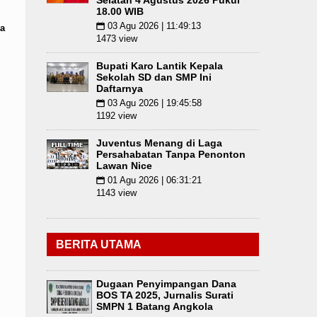
Selatan 4 Agustus 2026 Pukul
18.00 WIB
03 Agu 2026 | 11:49:13
📅
a
1473 view
Bupati Karo Lantik Kepala
Sekolah SD dan SMP Ini
Daftarnya
03 Agu 2026 | 19:45:58
📅
1192 view
Juventus Menang di Laga
Persahabatan Tanpa Penonton
Lawan Nice
01 Agu 2026 | 06:31:21
📅
1143 view
BERITA UTAMA
Dugaan Penyimpangan Dana
BOS TA 2025, Jurnalis Surati
SMPN 1 Batang Angkola