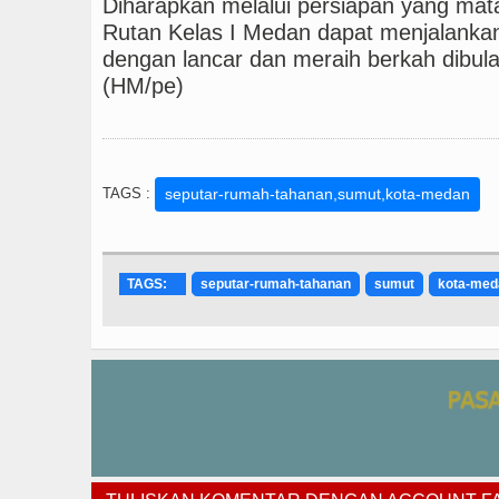
Diharapkan melalui persiapan yang mata
Rutan Kelas I Medan dapat menjalank
dengan lancar dan meraih berkah dibul
(HM/pe)
TAGS :
seputar-rumah-tahanan,sumut,kota-medan
TAGS:
seputar-rumah-tahanan
sumut
kota-med