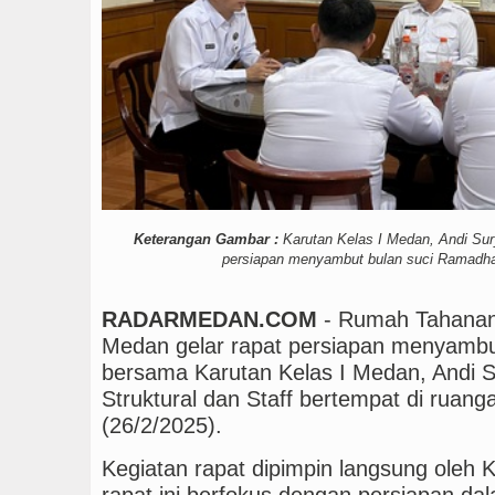
Gubsu Bobby Prioritaska
Dugaan Penyimpangan D
PSG vs Manchester Unit
Keterangan Gambar :
Karutan Kelas I Medan, Andi Sury
persiapan menyambut bulan suci Ramadha
RADARMEDAN.COM
- Rumah Tahanan
Medan gelar rapat persiapan menyamb
bersama Karutan Kelas I Medan, Andi S
Struktural dan Staff bertempat di ruan
(26/2/2025).
Kegiatan rapat dipimpin langsung oleh 
rapat ini berfokus dengan persiapan d