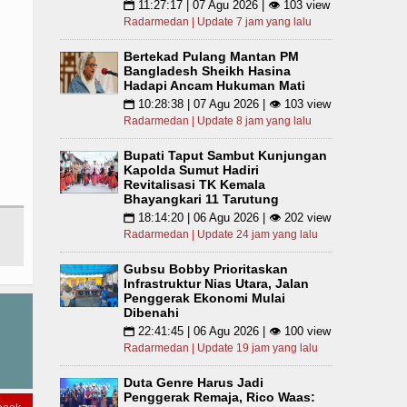
11:27:17 | 07 Agu 2026 | 👁 103 view
📅
Radarmedan | Update 7 jam yang lalu
Bertekad Pulang Mantan PM
Bangladesh Sheikh Hasina
Hadapi Ancam Hukuman Mati
10:28:38 | 07 Agu 2026 | 👁 103 view
📅
Radarmedan | Update 8 jam yang lalu
Bupati Taput Sambut Kunjungan
Kapolda Sumut Hadiri
Revitalisasi TK Kemala
Bhayangkari 11 Tarutung
18:14:20 | 06 Agu 2026 | 👁 202 view
📅
Radarmedan | Update 24 jam yang lalu
Gubsu Bobby Prioritaskan
Infrastruktur Nias Utara, Jalan
Penggerak Ekonomi Mulai
Dibenahi
22:41:45 | 06 Agu 2026 | 👁 100 view
📅
Radarmedan | Update 19 jam yang lalu
Duta Genre Harus Jadi
Penggerak Remaja, Rico Waas: