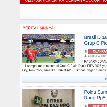
TULISKAN KOMENTAR DENGAN ACCOUNT 
BERITA LAINNYA:
Brasil Di
Grup C Pia
🔖
OLAHRA
Syaiful W Har
👤
RADARMEDAN.com 
1-1 sampai turun minum di Grup C Piala Dunia FIFA 2026 yan
City, New York, Amerika Serikat (AS). Timnas Negeri Samba ju
B
Polda Sumu
Raup Rp5 J
🔖
HUKUM D