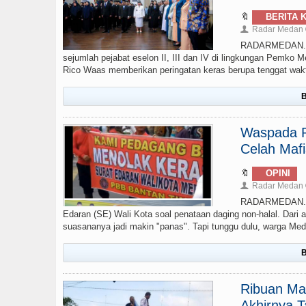
🔖
BERITA 
Radar Medan
👤
RADARMEDAN.COM
sejumlah pejabat eselon II, III dan IV di lingkungan Pemko M
Rico Waas memberikan peringatan keras berupa tenggat waktu 
B
Waspada P
Celah Maf
🔖
OPINI
Radar Medan
👤
RADARMEDAN.COM 
Edaran (SE) Wali Kota soal penataan daging non-halal. Dari 
suasananya jadi makin "panas". Tapi tunggu dulu, warga Med
B
Ribuan Ma
Akhirnya T