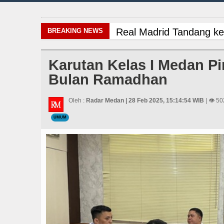
Real Madrid Tandang ke
BREAKING NEWS
Gubsu Bobby Prioritaska
Karutan Kelas I Medan P
Bulan Ramadhan
Dugaan Penyimpangan D
PSG vs Manchester Unit
Oleh :
Radar Medan | 28 Feb 2025, 15:14:54 WIB
| 👁 50
UMUM
Real Madrid Tandang ke
Gubsu Bobby Prioritaska
Dugaan Penyimpangan D
PSG vs Manchester Unit
Real Madrid Tandang ke