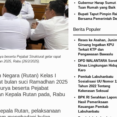
Gubernur Harap Sumut 
n Infrastruktur Nias Utara, Jalan Penggerak Ekon
Tuan Rumah yang Baik
Bupati Taput Pimpin Ra
ana BOS TA 2025, Jurnalis Surati SMPN 1 Batan
Bersama Pemerintah De
ed Laga Persahabatan di Swedia 8 Agustus 2026
Berita Populer
Reses ke Asahan, Junim
Girsang Ingatkan KPU
Terkait KTP dan
Pengawasan Bawaslu
a beserta Pejabat Struktural gelar rapat
DPD WALANTARA Sorot
n 2025, Rabu (26/2/2025).
Dinas Lingkungan Hidu
Karo
 Negara (Rutan) Kelas I
Pemkab Labuhanbatu
ut bulan suci Ramadhan 2025
Sosialisasi UU Nomor 1
Tahun 2022 Tentang
urya beserta Pejabat
Kekerasan Seksual
gan Kepala Rutan pada, Rabu
BPK RI Serahkan Lapor
Hasil Pemeriksaan
Keuangan Pemkab
Kepala Rutan, pelaksanaan
Labuhanbatu
alam menghadapi bulan