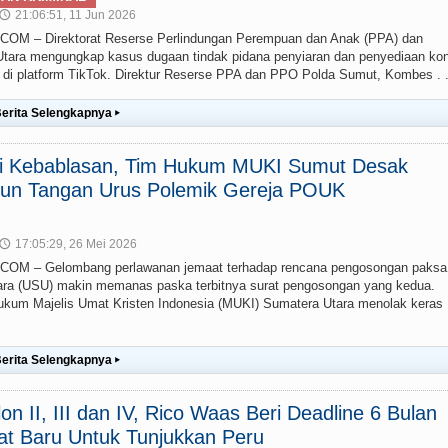
21:06:51, 11 Jun 2026
🕔
 – Direktorat Reserse Perlindungan Perempuan dan Anak (PPA) dan
ara mengungkap kasus dugaan tindak pidana penyiaran dan penyediaan ko
g) di platform TikTok. Direktur Reserse PPA dan PPO Polda Sumut, Kombes . .
erita Selengkapnya
▸
ai Kebablasan, Tim Hukum MUKI Sumut Desak
un Tangan Urus Polemik Gereja POUK
17:05:29, 26 Mei 2026
🕔
M – Gelombang perlawanan jemaat terhadap rencana pengosongan paksa
ra (USU) makin memanas paska terbitnya surat pengosongan yang kedua.
um Majelis Umat Kristen Indonesia (MUKI) Sumatera Utara menolak keras
erita Selengkapnya
▸
lon II, III dan IV, Rico Waas Beri Deadline 6 Bulan
at Baru Untuk Tunjukkan Peru