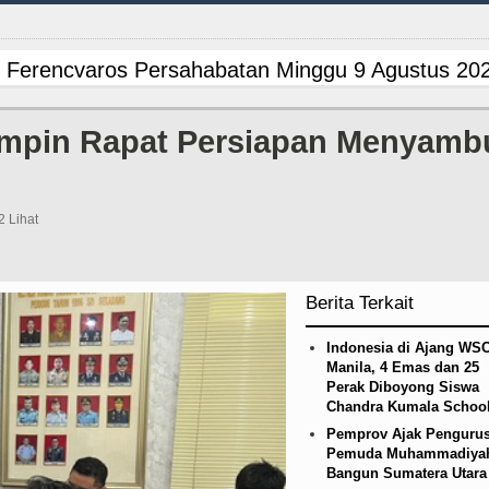
 Ferencvaros Persahabatan Minggu 9 Agustus 202
n Infrastruktur Nias Utara, Jalan Penggerak Ekon
impin Rapat Persiapan Menyamb
ana BOS TA 2025, Jurnalis Surati SMPN 1 Batan
ed Laga Persahabatan di Swedia 8 Agustus 2026
2 Lihat
 Ferencvaros Persahabatan Minggu 9 Agustus 202
Berita Terkait
n Infrastruktur Nias Utara, Jalan Penggerak Ekon
Indonesia di Ajang WS
ana BOS TA 2025, Jurnalis Surati SMPN 1 Batan
Manila, 4 Emas dan 25
Perak Diboyong Siswa
Chandra Kumala Schoo
ed Laga Persahabatan di Swedia 8 Agustus 2026
Pemprov Ajak Penguru
Pemuda Muhammadiya
 Ferencvaros Persahabatan Minggu 9 Agustus 202
Bangun Sumatera Utara