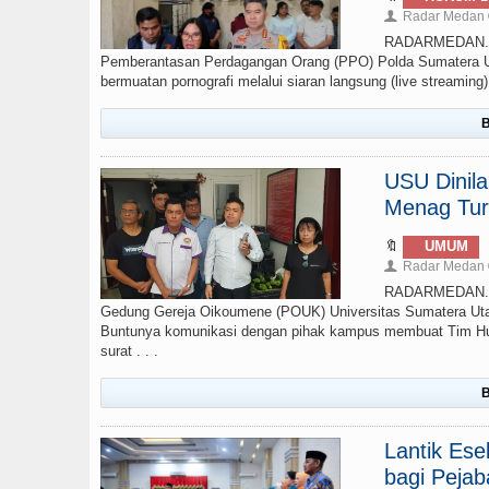
Radar Medan
👤
RADARMEDAN.COM
Pemberantasan Perdagangan Orang (PPO) Polda Sumatera Ut
bermuatan pornografi melalui siaran langsung (live streamin
B
USU Dinil
Menag Tur
🔖
UMUM
Radar Medan
👤
RADARMEDAN.CO
Gedung Gereja Oikoumene (POUK) Universitas Sumatera Uta
Buntunya komunikasi dengan pihak kampus membuat Tim Huk
surat . . .
B
Lantik Ese
bagi Pejab