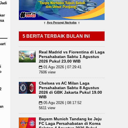
Jadi
omi Mulai Dibenahi
Duta Genre Harus Jadi Peng
ker
g Angkola
Risiko Tertular HIV/AIDS Melalui H
sa
Ayo Perangi Narkoba
⇑
⇑
 Pukul 22.00 WIB
Juventus vs Inter Milan Persa
5 BERITA TERBAIK BULAN INI
art
Real Madrid vs Fiorentina di Laga
Persahabatan Sabtu 1 Agustus
2026 Pukul 23.00 WIB
i
01 Agu 2026 | 07:29:41
📅
p
7606 view
Chelsea vs AC Milan Laga
Persahabatan Sabtu 8 Agustus
2
2026 di GBK Jakarta Pukul 19.00
WIB
05 Agu 2026 | 08:17:52
📅
an
5611 view
Bayern Munich Tandang ke Jeju
FC Laga Persahabatan di Korea