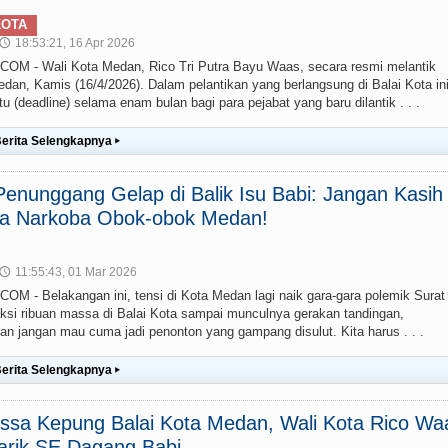
KOTA
18:53:21, 16 Apr 2026
🕔
 - Wali Kota Medan, Rico Tri Putra Bayu Waas, secara resmi melantik
edan, Kamis (16/4/2026). Dalam pelantikan yang berlangsung di Balai Kota ini
(deadline) selama enam bulan bagi para pejabat yang baru dilantik . . .
erita Selengkapnya
▸
enunggang Gelap di Balik Isu Babi: Jangan Kasih
ia Narkoba Obok-obok Medan!
11:55:43, 01 Mar 2026
🕔
- Belakangan ini, tensi di Kota Medan lagi naik gara-gara polemik Surat
aksi ribuan massa di Balai Kota sampai munculnya gerakan tandingan,
an jangan mau cuma jadi penonton yang gampang disulut. Kita harus . . .
erita Selengkapnya
▸
ssa Kepung Balai Kota Medan, Wali Kota Rico Wa
arik SE Dagang Babi