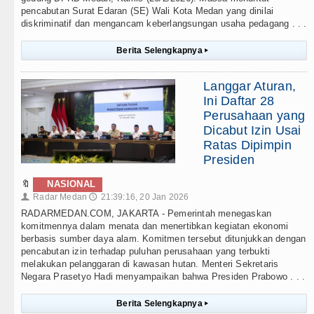
pencabutan Surat Edaran (SE) Wali Kota Medan yang dinilai
diskriminatif dan mengancam keberlangsungan usaha pedagang . . .
Berita Selengkapnya
▸
Langgar Aturan,
Ini Daftar 28
Perusahaan yang
Dicabut Izin Usai
Ratas Dipimpin
Presiden
🔖
NASIONAL
Radar Medan
21:39:16, 20 Jan 2026
👤
🕔
RADARMEDAN.COM, JAKARTA - Pemerintah menegaskan
komitmennya dalam menata dan menertibkan kegiatan ekonomi
berbasis sumber daya alam. Komitmen tersebut ditunjukkan dengan
pencabutan izin terhadap puluhan perusahaan yang terbukti
melakukan pelanggaran di kawasan hutan. Menteri Sekretaris
Negara Prasetyo Hadi menyampaikan bahwa Presiden Prabowo . . .
Berita Selengkapnya
▸