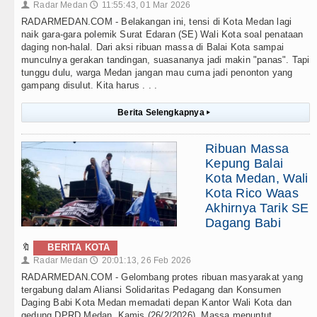
Radar Medan
11:55:43, 01 Mar 2026
👤
🕔
RADARMEDAN.COM - Belakangan ini, tensi di Kota Medan lagi
naik gara-gara polemik Surat Edaran (SE) Wali Kota soal penataan
daging non-halal. Dari aksi ribuan massa di Balai Kota sampai
munculnya gerakan tandingan, suasananya jadi makin "panas". Tapi
tunggu dulu, warga Medan jangan mau cuma jadi penonton yang
gampang disulut. Kita harus . . .
Berita Selengkapnya
▸
Ribuan Massa
Kepung Balai
Kota Medan, Wali
Kota Rico Waas
Akhirnya Tarik SE
Dagang Babi
🔖
BERITA KOTA
Radar Medan
20:01:13, 26 Feb 2026
👤
🕔
RADARMEDAN.COM - Gelombang protes ribuan masyarakat yang
tergabung dalam Aliansi Solidaritas Pedagang dan Konsumen
Daging Babi Kota Medan memadati depan Kantor Wali Kota dan
gedung DPRD Medan, Kamis (26/2/2026). Massa menuntut