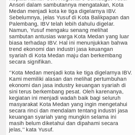
am, Polsek Kotarih Ringkus Pelaku Curanmor di Tebing 
Ansori dalam sambutannya mengatakan, Kota
Medan menjadi kota ke tiga digelarnya IBV.
naco Laga Persahabatan di Anfield Minggu 9 Agustus 
Sebelumnya, jelas Yusuf di Kota Balikpapan dan
Palembang, IBV telah lebih dahulu digelar.
ngkus 3 Tersangka Pungli di Jalan Masuk Pemandian 
Namun, Yusuf mengaku senang melihat
sambutan antusias warga Kota Medan yang luar
Absen di Grand Slam Tenis US Open 2026 untuk Lan
biasa terhadap IBV. Hal ini menunjukkan bahwa
trend ekonomi dan industri jasa keuangan
syariah di Kota Medan maju dan berkembang
secara signifikan.
‘’Kota Medan menjadi kota ke tiga digelarnya IBV.
Kami memiliki alasan dan melihat pertumbuhan
ekonomi dan jasa industry keuangan syariah di
sini terus berkembang pesat. Oleh karenanya,
kegiatan ini menjadi wadah baik bagi seluruh
masyarakat Kota Medan yang ingin mengetahui
secara rinci dan mendalam tentang industri jasa
keuangan syariah yang mungkin selama ini
masih belum diketahui dan dipahami secara
jelas,’’ kata Yusuf.