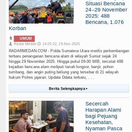
Situasi Bencana
24–29 November
2025: 488
Bencana, 1.076
Korban
🔖
UMUM
Radar Medan
14:25:22, 29 Nov 2025
👤
🕔
RADARMEDAN.COM - Polda Sumatera Utara merilis perkembangan
terbaru penanganan bencana alam di wilayah Sumut sejak 24
hingga 29 November 2025. Hingga pukul 09.00 WIB, tercatat 488
kejadian bencana alam meliputi tanah longsor, banjir, pohon
tumbang, dan angin puting beliung yang tersebar di 21 wilayah
hukum Polres jajaran. Update Ddata terbaru, . . .
Berita Selengkapnya
▸
Secercah
Harapan Alami
bagi Pejuang
Kesehatan,
Nyaman Pasca