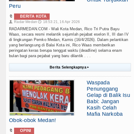
Peru
🔖
BERITA KOTA
Radar Medan
18:53:21, 16 Apr 2026
👤
🕔
RADARMEDAN.COM - Wali Kota Medan, Rico Tri Putra Bayu
Waas, secara resmi melantik sejumlah pejabat eselon II, III dan IV
di lingkungan Pemko Medan, Kamis (16/4/2026). Dalam pelantikan
yang berlangsung di Balai Kota ini, Rico Waas memberikan
peringatan keras berupa tenggat waktu (deadline) selama enam
bulan bagi para pejabat yang baru dilantik . . .
Berita Selengkapnya
▸
Waspada
Penunggang
Gelap di Balik Isu
Babi: Jangan
Kasih Celah
Mafia Narkoba
Obok-obok Medan!
🔖
OPINI