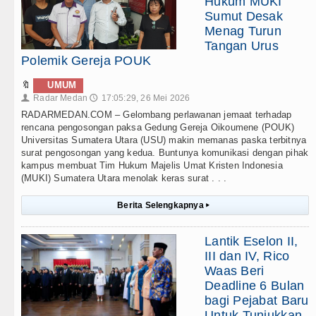
Hukum MUKI
Sumut Desak
Menag Turun
Tangan Urus
Polemik Gereja POUK
🔖
UMUM
Radar Medan
17:05:29, 26 Mei 2026
👤
🕔
RADARMEDAN.COM – Gelombang perlawanan jemaat terhadap
rencana pengosongan paksa Gedung Gereja Oikoumene (POUK)
Universitas Sumatera Utara (USU) makin memanas paska terbitnya
surat pengosongan yang kedua. Buntunya komunikasi dengan pihak
kampus membuat Tim Hukum Majelis Umat Kristen Indonesia
(MUKI) Sumatera Utara menolak keras surat . . .
Berita Selengkapnya
▸
Lantik Eselon II,
III dan IV, Rico
Waas Beri
Deadline 6 Bulan
bagi Pejabat Baru
Untuk Tunjukkan