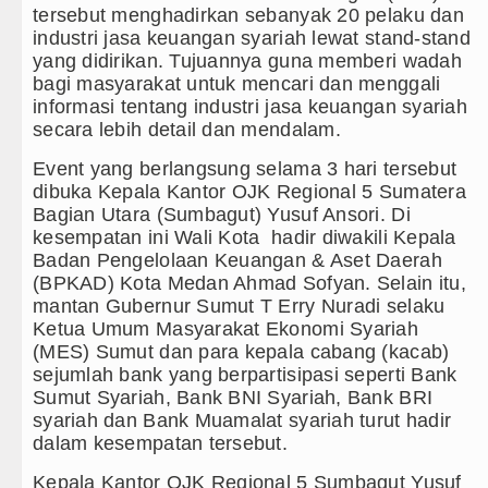
tersebut menghadirkan sebanyak 20 pelaku dan
am, Polsek Kotarih Ringkus Pelaku Curanmor di Tebing 
industri jasa keuangan syariah lewat stand-stand
yang didirikan. Tujuannya guna memberi wadah
naco Laga Persahabatan di Anfield Minggu 9 Agustus 
bagi masyarakat untuk mencari dan menggali
informasi tentang industri jasa keuangan syariah
ngkus 3 Tersangka Pungli di Jalan Masuk Pemandian 
secara lebih detail dan mendalam.
Event yang berlangsung selama 3 hari tersebut
Absen di Grand Slam Tenis US Open 2026 untuk Lan
dibuka Kepala Kantor OJK Regional 5 Sumatera
Bagian Utara (Sumbagut) Yusuf Ansori. Di
kan Inter Milan di Laga Persahabatan di Perth
kesempatan ini Wali Kota hadir diwakili Kepala
Badan Pengelolaan Keuangan & Aset Daerah
nchester United Main Imbang Laga Persahabatan di S
(BPKAD) Kota Medan Ahmad Sofyan. Selain itu,
mantan Gubernur Sumut T Erry Nuradi selaku
C Milan di Laga Persahabatan di GBK Jakarta
Ketua Umum Masyarakat Ekonomi Syariah
(MES) Sumut dan para kepala cabang (kacab)
 Labuhanbatu Gelar Turnamen Catur Antar Wartawan, 
sejumlah bank yang berpartisipasi seperti Bank
Sumut Syariah, Bank BNI Syariah, Bank BRI
 Nasution Minta Kepala Daerah se-Kepulauan Nias Pe
syariah dan Bank Muamalat syariah turut hadir
dalam kesempatan tersebut.
merdekaan Harus Dirasakan Masyarakat Lewat Peningk
Kepala Kantor OJK Regional 5 Sumbagut Yusuf