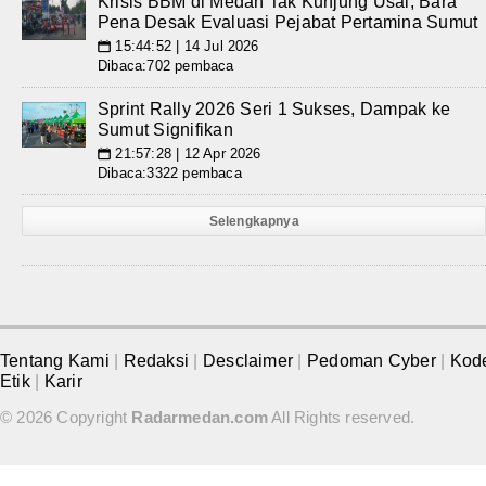
Krisis BBM di Medan Tak Kunjung Usai, Bara
Pena Desak Evaluasi Pejabat Pertamina Sumut
15:44:52 | 14 Jul 2026
📅
Dibaca:702 pembaca
Sprint Rally 2026 Seri 1 Sukses, Dampak ke
Sumut Signifikan
21:57:28 | 12 Apr 2026
📅
Dibaca:3322 pembaca
Selengkapnya
Tentang Kami
|
Redaksi
|
Desclaimer
|
Pedoman Cyber
|
Kod
Etik
|
Karir
© 2026 Copyright
Radarmedan.com
All Rights reserved.