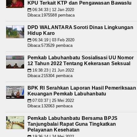
KPU Terkait KTP dan Pengawasan Bawaslu
06:34:33 | 12 Jan 2020
📅
Dibaca:1975588 pembaca
DPD WALANTARA Soroti Dinas Lingkungan
Hidup Karo
06:34:19 | 03 Feb 2020
📅
Dibaca:573529 pembaca
Pemkab Labuhanbatu Sosialisasi UU Nomor
12 Tahun 2022 Tentang Kekerasan Seksual
16:38:23 | 21 Jun 2022
📅
Dibaca:215304 pembaca
BPK RI Serahkan Laporan Hasil Pemeriksaan
Keuangan Pemkab Labuhanbatu
07:03:37 | 25 Mei 2022
📅
Dibaca:132063 pembaca
Pemkab Labuhanbatu Bersama BPJS
Tanjungbalai Rapat Guna Tingkatkan
Pelayanan Kesehatan
19:36:14 | 24 Mei 2022
📅