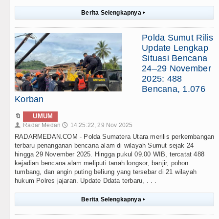
Berita Selengkapnya
▸
Polda Sumut Rilis
Update Lengkap
Situasi Bencana
24–29 November
2025: 488
Bencana, 1.076
Korban
🔖
UMUM
Radar Medan
14:25:22, 29 Nov 2025
👤
🕔
RADARMEDAN.COM - Polda Sumatera Utara merilis perkembangan
terbaru penanganan bencana alam di wilayah Sumut sejak 24
hingga 29 November 2025. Hingga pukul 09.00 WIB, tercatat 488
kejadian bencana alam meliputi tanah longsor, banjir, pohon
tumbang, dan angin puting beliung yang tersebar di 21 wilayah
hukum Polres jajaran. Update Ddata terbaru, . . .
Berita Selengkapnya
▸