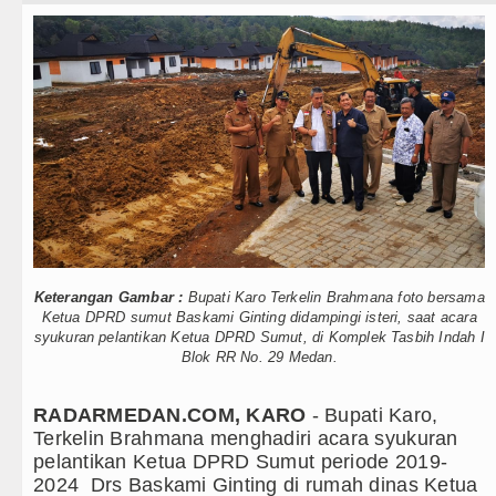
Teknologi
ilan Hanya Bermain Imbang dengan Inter Milan Derby
Internasional
rn Munich vs Aston Villa Laga Persahabatan 7 Agust
Wisata
isi D DPRDSU Ikut Gubsu Bobby Nasution Berkantor d
TIPS dan TRIK
Minus T dan Q Sebagai Orientasi Seksual Hanya Ada 
+ Lainnya
rem 011 Lilawangsa Brigjen TNI Ali Imran Sebut TNI
h
Video
Baru Pengobatan Pasien Kanker Paru di Indonesia
Kesehatan
Keterangan Gambar :
Bupati Karo Terkelin Brahmana foto bersama
Ketua DPRD sumut Baskami Ginting didampingi isteri, saat acara
o Waas Nonaktifkan Lurah AUR, Tegaskan Tak Tolera
Kuliner
syukuran pelantikan Ketua DPRD Sumut, di Komplek Tasbih Indah I
Blok RR No. 29 Medan.
ut LSL Pengidap HIV/AIDS di Jawa Barat Sebagai Gay
Siraman Rohani
nal Dibungkam Real Betis pada Laga Persahabatan di
RADARMEDAN.COM, KARO
- Bupati Karo,
Terkelin Brahmana menghadiri acara syukuran
lsea Tumbang Ditekuk Juventus pada Laga Persahaba
pelantikan Ketua DPRD Sumut periode 2019-
2024 Drs Baskami Ginting di rumah dinas Ketua