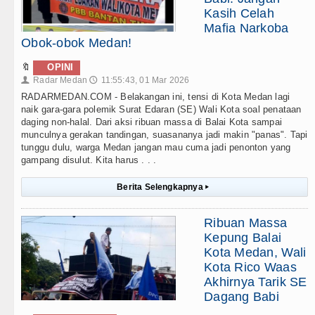
Kasih Celah
Mafia Narkoba
Obok-obok Medan!
🔖
OPINI
Radar Medan
11:55:43, 01 Mar 2026
👤
🕔
RADARMEDAN.COM - Belakangan ini, tensi di Kota Medan lagi
naik gara-gara polemik Surat Edaran (SE) Wali Kota soal penataan
daging non-halal. Dari aksi ribuan massa di Balai Kota sampai
munculnya gerakan tandingan, suasananya jadi makin "panas". Tapi
tunggu dulu, warga Medan jangan mau cuma jadi penonton yang
gampang disulut. Kita harus . . .
Berita Selengkapnya
▸
Ribuan Massa
Kepung Balai
Kota Medan, Wali
Kota Rico Waas
Akhirnya Tarik SE
Dagang Babi