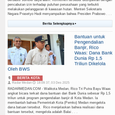
pencabutan izin terhadap puluhan perusahaan yang terbukti
melakukan pelanggaran di kawasan hutan. Menteri Sekretaris
Negara Prasetyo Hadi menyampaikan bahwa Presiden Prabowo . . .
Berita Selengkapnya
▸
Bantuan untuk
Pengendalian
Banjir, Rico
Waas: Dana Bank
Dunia Rp 1,5
Triliun Dikelola
Oleh BWS
🔖
BERITA KOTA
Radar Medan
18:09:37, 03 Des 2025
👤
🕔
RADARMEDAN.COM - Walikota Medan, Rico Tri Putra Bayu Waas
angkat bicara terkait dana bantuan dari Bank Dunia sebesar Rp 1,5
triliun untuk program pengendalian banjir di Kota Medan. Ia
membantah bahwa Pemerintah Kota (Pemko) Medan mengelola
dana batuan tersebut. Rico menjelaskan bahwa realisasi dana
bantuan tersebut, mengelola adalah Balai . . .