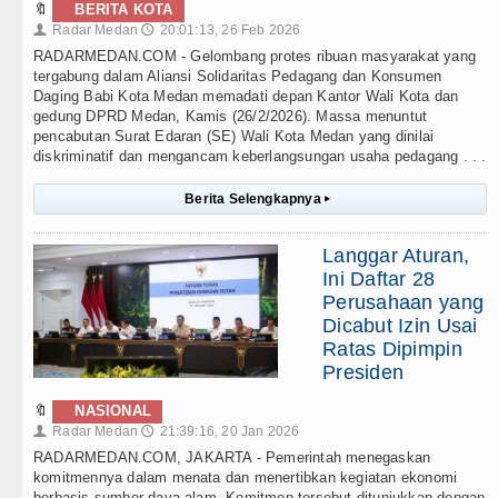
🔖
BERITA KOTA
Radar Medan
20:01:13, 26 Feb 2026
👤
🕔
RADARMEDAN.COM - Gelombang protes ribuan masyarakat yang
tergabung dalam Aliansi Solidaritas Pedagang dan Konsumen
Daging Babi Kota Medan memadati depan Kantor Wali Kota dan
gedung DPRD Medan, Kamis (26/2/2026). Massa menuntut
pencabutan Surat Edaran (SE) Wali Kota Medan yang dinilai
diskriminatif dan mengancam keberlangsungan usaha pedagang . . .
Berita Selengkapnya
▸
Langgar Aturan,
Ini Daftar 28
Perusahaan yang
Dicabut Izin Usai
Ratas Dipimpin
Presiden
🔖
NASIONAL
Radar Medan
21:39:16, 20 Jan 2026
👤
🕔
RADARMEDAN.COM, JAKARTA - Pemerintah menegaskan
komitmennya dalam menata dan menertibkan kegiatan ekonomi
berbasis sumber daya alam. Komitmen tersebut ditunjukkan dengan