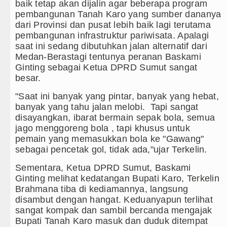
ilan Hanya Bermain Imbang dengan Inter Milan Derby
baik tetap akan dijalin agar beberapa program
pembangunan Tanah Karo yang sumber dananya
rn Munich vs Aston Villa Laga Persahabatan 7 Agust
dari Provinsi dan pusat lebih baik lagi terutama
pembangunan infrastruktur pariwisata. Apalagi
isi D DPRDSU Ikut Gubsu Bobby Nasution Berkantor d
saat ini sedang dibutuhkan jalan alternatif dari
Medan-Berastagi tentunya peranan Baskami
Minus T dan Q Sebagai Orientasi Seksual Hanya Ada 
Ginting sebagai Ketua DPRD Sumut sangat
besar.
rem 011 Lilawangsa Brigjen TNI Ali Imran Sebut TNI
"Saat ini banyak yang pintar, banyak yang hebat,
h
banyak yang tahu jalan melobi. Tapi sangat
disayangkan, ibarat bermain sepak bola, semua
jago menggoreng bola , tapi khusus untuk
pemain yang memasukkan bola ke "Gawang"
sebagai pencetak gol, tidak ada,"ujar Terkelin.
Sementara, Ketua DPRD Sumut, Baskami
Ginting melihat kedatangan Bupati Karo, Terkelin
Brahmana tiba di kediamannya, langsung
disambut dengan hangat. Keduanyapun terlihat
sangat kompak dan sambil bercanda mengajak
Bupati Tanah Karo masuk dan duduk ditempat