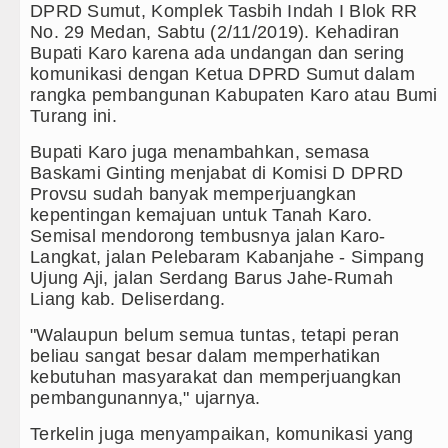
ilan Hanya Bermain Imbang dengan Inter Milan Derby
DPRD Sumut, Komplek Tasbih Indah I Blok RR
No. 29 Medan, Sabtu (2/11/2019). Kehadiran
rn Munich vs Aston Villa Laga Persahabatan 7 Agust
Bupati Karo karena ada undangan dan sering
komunikasi dengan Ketua DPRD Sumut dalam
isi D DPRDSU Ikut Gubsu Bobby Nasution Berkantor d
rangka pembangunan Kabupaten Karo atau Bumi
Turang ini.
Minus T dan Q Sebagai Orientasi Seksual Hanya Ada 
Bupati Karo juga menambahkan, semasa
Baskami Ginting menjabat di Komisi D DPRD
rem 011 Lilawangsa Brigjen TNI Ali Imran Sebut TNI
Provsu sudah banyak memperjuangkan
h
kepentingan kemajuan untuk Tanah Karo.
Semisal mendorong tembusnya jalan Karo-
Baru Pengobatan Pasien Kanker Paru di Indonesia
Langkat, jalan Pelebaram Kabanjahe - Simpang
Ujung Aji, jalan Serdang Barus Jahe-Rumah
o Waas Nonaktifkan Lurah AUR, Tegaskan Tak Tolera
Liang kab. Deliserdang.
ut LSL Pengidap HIV/AIDS di Jawa Barat Sebagai Gay
"Walaupun belum semua tuntas, tetapi peran
beliau sangat besar dalam memperhatikan
nal Dibungkam Real Betis pada Laga Persahabatan di
kebutuhan masyarakat dan memperjuangkan
pembangunannya," ujarnya.
lsea Tumbang Ditekuk Juventus pada Laga Persahaba
Terkelin juga menyampaikan, komunikasi yang