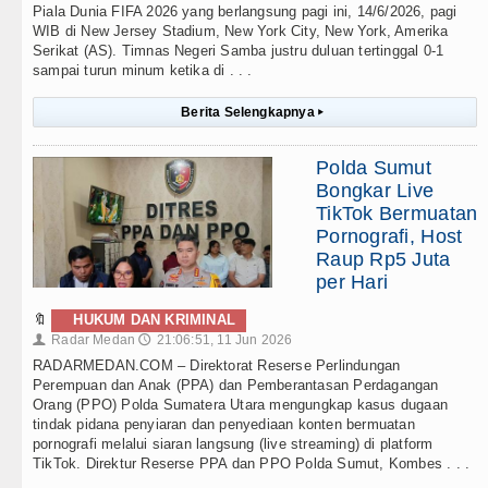
Piala Dunia FIFA 2026 yang berlangsung pagi ini, 14/6/2026, pagi
WIB di New Jersey Stadium, New York City, New York, Amerika
Serikat (AS). Timnas Negeri Samba justru duluan tertinggal 0-1
sampai turun minum ketika di . . .
Berita Selengkapnya
▸
Polda Sumut
Bongkar Live
TikTok Bermuatan
Pornografi, Host
Raup Rp5 Juta
per Hari
🔖
HUKUM DAN KRIMINAL
Radar Medan
21:06:51, 11 Jun 2026
👤
🕔
RADARMEDAN.COM – Direktorat Reserse Perlindungan
Perempuan dan Anak (PPA) dan Pemberantasan Perdagangan
Orang (PPO) Polda Sumatera Utara mengungkap kasus dugaan
tindak pidana penyiaran dan penyediaan konten bermuatan
pornografi melalui siaran langsung (live streaming) di platform
TikTok. Direktur Reserse PPA dan PPO Polda Sumut, Kombes . . .