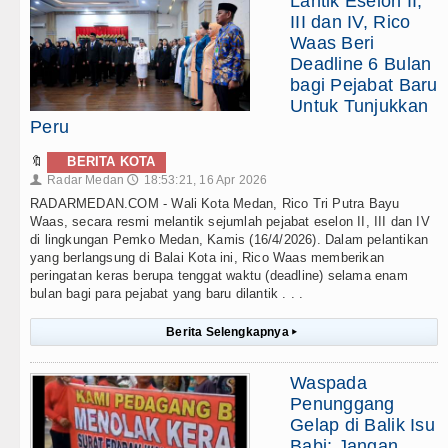
Lantik Eselon II,
III dan IV, Rico
Waas Beri
Deadline 6 Bulan
bagi Pejabat Baru
Untuk Tunjukkan
Peru
🔖
BERITA KOTA
Radar Medan
18:53:21, 16 Apr 2026
👤
🕔
RADARMEDAN.COM - Wali Kota Medan, Rico Tri Putra Bayu
Waas, secara resmi melantik sejumlah pejabat eselon II, III dan IV
di lingkungan Pemko Medan, Kamis (16/4/2026). Dalam pelantikan
yang berlangsung di Balai Kota ini, Rico Waas memberikan
peringatan keras berupa tenggat waktu (deadline) selama enam
bulan bagi para pejabat yang baru dilantik . . .
Berita Selengkapnya
▸
Waspada
Penunggang
Gelap di Balik Isu
Babi: Jangan