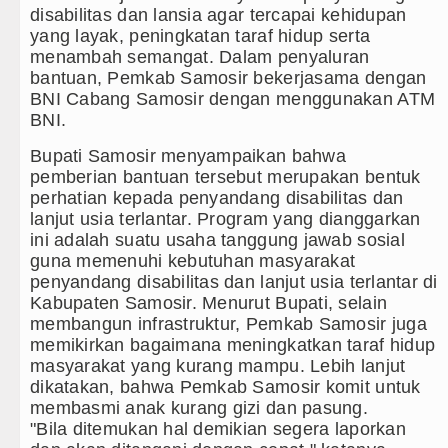
Gubernur Bobby Nasution Minta Kepala
disabilitas dan lansia agar tercapai kehidupan
yang layak, peningkatan taraf hidup serta
Rico Waas : Kemerdekaan Harus Dirasa
menambah semangat. Dalam penyaluran
bantuan, Pemkab Samosir bekerjasama dengan
Akses Jalan ke Pemandian Air Panas Dou
BNI Cabang Samosir dengan menggunakan ATM
BNI.
Dayang Nan Tujuh Menggetarkan Gedung
Bupati Samosir menyampaikan bahwa
pemberian bantuan tersebut merupakan bentuk
perhatian kepada penyandang disabilitas dan
lanjut usia terlantar. Program yang dianggarkan
ini adalah suatu usaha tanggung jawab sosial
guna memenuhi kebutuhan masyarakat
penyandang disabilitas dan lanjut usia terlantar di
Kabupaten Samosir. Menurut Bupati, selain
membangun infrastruktur, Pemkab Samosir juga
memikirkan bagaimana meningkatkan taraf hidup
masyarakat yang kurang mampu. Lebih lanjut
dikatakan, bahwa Pemkab Samosir komit untuk
membasmi anak kurang gizi dan pasung.
"Bila ditemukan hal demikian segera laporkan