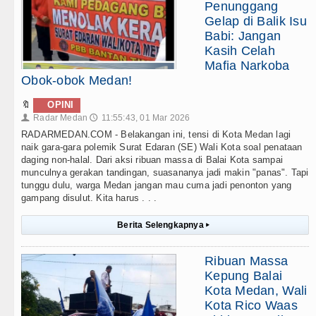
Penunggang
Gelap di Balik Isu
Babi: Jangan
Kasih Celah
Mafia Narkoba
Obok-obok Medan!
🔖
OPINI
Radar Medan
11:55:43, 01 Mar 2026
👤
🕔
RADARMEDAN.COM - Belakangan ini, tensi di Kota Medan lagi
naik gara-gara polemik Surat Edaran (SE) Wali Kota soal penataan
daging non-halal. Dari aksi ribuan massa di Balai Kota sampai
munculnya gerakan tandingan, suasananya jadi makin "panas". Tapi
tunggu dulu, warga Medan jangan mau cuma jadi penonton yang
gampang disulut. Kita harus . . .
Berita Selengkapnya
▸
Ribuan Massa
Kepung Balai
Kota Medan, Wali
Kota Rico Waas