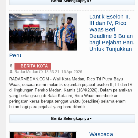
Berita Selengkapnya
▸
Lantik Eselon II,
III dan IV, Rico
Waas Beri
Deadline 6 Bulan
bagi Pejabat Baru
Untuk Tunjukkan
Peru
🔖
BERITA KOTA
Radar Medan
18:53:21, 16 Apr 2026
👤
🕔
RADARMEDAN.COM - Wali Kota Medan, Rico Tri Putra Bayu
Waas, secara resmi melantik sejumlah pejabat eselon II, III dan IV
di lingkungan Pemko Medan, Kamis (16/4/2026). Dalam pelantikan
yang berlangsung di Balai Kota ini, Rico Waas memberikan
peringatan keras berupa tenggat waktu (deadline) selama enam
bulan bagi para pejabat yang baru dilantik . . .
Berita Selengkapnya
▸
Waspada