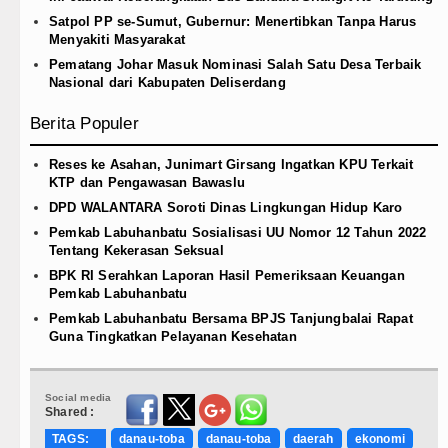
Satpol PP se-Sumut, Gubernur: Menertibkan Tanpa Harus
Menyakiti Masyarakat
Pematang Johar Masuk Nominasi Salah Satu Desa Terbaik
Nasional dari Kabupaten Deliserdang
Berita Populer
Reses ke Asahan, Junimart Girsang Ingatkan KPU Terkait
KTP dan Pengawasan Bawaslu
DPD WALANTARA Soroti Dinas Lingkungan Hidup Karo
Pemkab Labuhanbatu Sosialisasi UU Nomor 12 Tahun 2022
Tentang Kekerasan Seksual
BPK RI Serahkan Laporan Hasil Pemeriksaan Keuangan
Pemkab Labuhanbatu
Pemkab Labuhanbatu Bersama BPJS Tanjungbalai Rapat
Guna Tingkatkan Pelayanan Kesehatan
Social media
Shared :
TAGS:
danau-toba
danau-toba
daerah
ekonomi