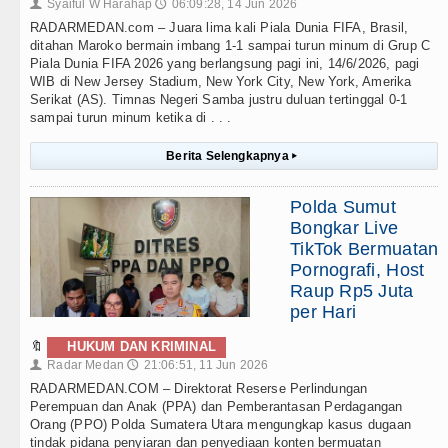
Syaiful W Harahap
06:09:28, 14 Jun 2026
👤
🕔
RADARMEDAN.com – Juara lima kali Piala Dunia FIFA, Brasil,
ditahan Maroko bermain imbang 1-1 sampai turun minum di Grup C
Piala Dunia FIFA 2026 yang berlangsung pagi ini, 14/6/2026, pagi
WIB di New Jersey Stadium, New York City, New York, Amerika
Serikat (AS). Timnas Negeri Samba justru duluan tertinggal 0-1
sampai turun minum ketika di . . .
Berita Selengkapnya
▸
Polda Sumut
Bongkar Live
TikTok Bermuatan
Pornografi, Host
Raup Rp5 Juta
per Hari
🔖
HUKUM DAN KRIMINAL
Radar Medan
21:06:51, 11 Jun 2026
👤
🕔
RADARMEDAN.COM – Direktorat Reserse Perlindungan
Perempuan dan Anak (PPA) dan Pemberantasan Perdagangan
Orang (PPO) Polda Sumatera Utara mengungkap kasus dugaan
tindak pidana penyiaran dan penyediaan konten bermuatan