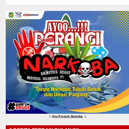
Ayo Perangi Narkoba
⇑
⇑