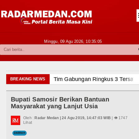
Siantar-Simalungun
Kabupaten Karo
Pakpak Bharat
Minggu, 09 Agu 2026,
10:35:06
Kabupaten Simalungun
Metropolitan
TNI POLRI
Tim Gabungan Ringkus 3 Tersangka Pung
BREAKING NEWS
Hukum dan Kriminal
Emma Raducanu Absen di Grand Slam Te
Bupati Samosir Berikan Bantuan
Politik
Juventus Dikalahkan Inter Milan di Laga
Masyarakat yang Lanjut Usia
Hiburan
PSG Ditahan Manchester United Main I
Oleh :
Radar Medan | 24 Agu 2019, 14:47:03 WIB
| 👁 1747
Lihat
Olahraga
Chelsea Gilas AC Milan di Laga Persaha
DAERAH