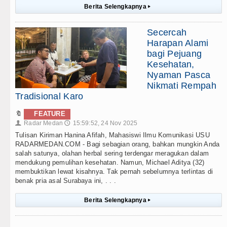
Berita Selengkapnya
▸
Secercah
Harapan Alami
bagi Pejuang
Kesehatan,
Nyaman Pasca
Nikmati Rempah
Tradisional Karo
🔖
FEATURE
Radar Medan
15:59:52, 24 Nov 2025
👤
🕔
Tulisan Kiriman Hanina Afifah, Mahasiswi Ilmu Komunikasi USU
RADARMEDAN.COM - Bagi sebagian orang, bahkan mungkin Anda
salah satunya, olahan herbal sering terdengar meragukan dalam
mendukung pemulihan kesehatan. Namun, Michael Aditya (32)
membuktikan lewat kisahnya. Tak pernah sebelumnya terlintas di
benak pria asal Surabaya ini, . . .
Berita Selengkapnya
▸