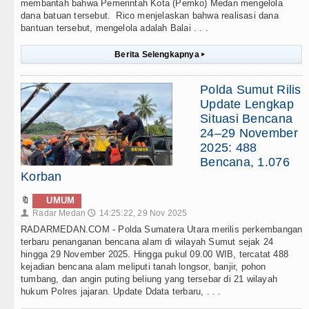
membantah bahwa Pemerintah Kota (Pemko) Medan mengelola
dana batuan tersebut. Rico menjelaskan bahwa realisasi dana
bantuan tersebut, mengelola adalah Balai . . .
Berita Selengkapnya
▸
Polda Sumut Rilis
Update Lengkap
Situasi Bencana
24–29 November
2025: 488
Bencana, 1.076
Korban
🔖
UMUM
Radar Medan
14:25:22, 29 Nov 2025
👤
🕔
RADARMEDAN.COM - Polda Sumatera Utara merilis perkembangan
terbaru penanganan bencana alam di wilayah Sumut sejak 24
hingga 29 November 2025. Hingga pukul 09.00 WIB, tercatat 488
kejadian bencana alam meliputi tanah longsor, banjir, pohon
tumbang, dan angin puting beliung yang tersebar di 21 wilayah
hukum Polres jajaran. Update Ddata terbaru, . . .