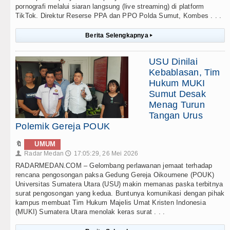
pornografi melalui siaran langsung (live streaming) di platform
TikTok. Direktur Reserse PPA dan PPO Polda Sumut, Kombes . . .
Berita Selengkapnya
▸
USU Dinilai
Kebablasan, Tim
Hukum MUKI
Sumut Desak
Menag Turun
Tangan Urus
Polemik Gereja POUK
🔖
UMUM
Radar Medan
17:05:29, 26 Mei 2026
👤
🕔
RADARMEDAN.COM – Gelombang perlawanan jemaat terhadap
rencana pengosongan paksa Gedung Gereja Oikoumene (POUK)
Universitas Sumatera Utara (USU) makin memanas paska terbitnya
surat pengosongan yang kedua. Buntunya komunikasi dengan pihak
kampus membuat Tim Hukum Majelis Umat Kristen Indonesia
(MUKI) Sumatera Utara menolak keras surat . . .