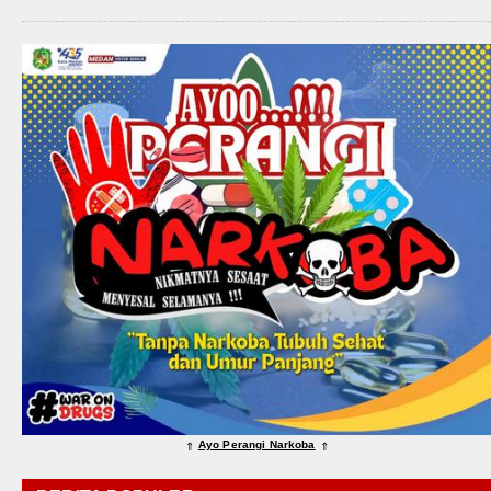
Ayo Perangi Narkoba
⇑
⇑