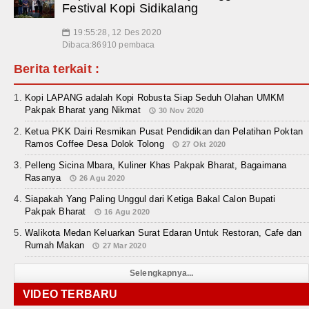
Festival Kopi Sidikalang
19:55:28, 12 Des 2020
📅
Dibaca:86910 pembaca
Berita terkait :
Kopi LAPANG adalah Kopi Robusta Siap Seduh Olahan UMKM
Pakpak Bharat yang Nikmat
30 Nov 2020
Ketua PKK Dairi Resmikan Pusat Pendidikan dan Pelatihan Poktan
Ramos Coffee Desa Dolok Tolong
27 Okt 2020
Pelleng Sicina Mbara, Kuliner Khas Pakpak Bharat, Bagaimana
Rasanya
26 Agu 2020
Siapakah Yang Paling Unggul dari Ketiga Bakal Calon Bupati
Pakpak Bharat
16 Agu 2020
Walikota Medan Keluarkan Surat Edaran Untuk Restoran, Cafe dan
Rumah Makan
27 Mar 2020
Selengkapnya...
VIDEO TERBARU