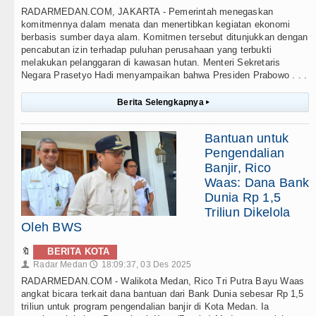
RADARMEDAN.COM, JAKARTA - Pemerintah menegaskan
komitmennya dalam menata dan menertibkan kegiatan ekonomi
berbasis sumber daya alam. Komitmen tersebut ditunjukkan dengan
pencabutan izin terhadap puluhan perusahaan yang terbukti
melakukan pelanggaran di kawasan hutan. Menteri Sekretaris
Negara Prasetyo Hadi menyampaikan bahwa Presiden Prabowo . . .
Berita Selengkapnya
▸
Bantuan untuk
Pengendalian
Banjir, Rico
Waas: Dana Bank
Dunia Rp 1,5
Triliun Dikelola
Oleh BWS
🔖
BERITA KOTA
Radar Medan
18:09:37, 03 Des 2025
👤
🕔
RADARMEDAN.COM - Walikota Medan, Rico Tri Putra Bayu Waas
angkat bicara terkait dana bantuan dari Bank Dunia sebesar Rp 1,5
triliun untuk program pengendalian banjir di Kota Medan. Ia