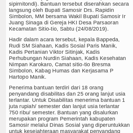
sipirnitondi). Bantuan tersebut diserahkan secara
Gubernur Bobby Nasution Minta Kepala
langsung oleh Bupati Samosir Drs. Rapidin
Simbolon, MM bersama Wakil Bupati Samosir Ir
Rico Waas : Kemerdekaan Harus Dirasa
Juang Sinaga di Gereja HKI Desa Parsaoran
Kecamatan Sitio-tio, Sabtu (24/08/2019).
Akses Jalan ke Pemandian Air Panas Dou
Hadir dalam acara tersebut, kepala Bappeda,
Rudi SM Siahaan, Kadis Sosial Paris Manik,
Dayang Nan Tujuh Menggetarkan Gedung
Kadis Pertanian Viktor Sitinjak, Kadis
Perhubungan Nurdin Siahaan, Kadis Kesehatan
Tim Gabungan Ringkus 3 Tersangka Pung
Nimpan Karokaro, Camat sitio-tio Bresma
Simbolon, Kabag Humas dan Kerjasama P
Emma Raducanu Absen di Grand Slam Te
Hartopo Manik.
Juventus Dikalahkan Inter Milan di Laga
Penerima bantuan terdiri dari 18 orang
penyandang disabilitas dan 25 orang lanjut usia
PSG Ditahan Manchester United Main I
terlantar. Untuk Disabilitas menerima bantuan 1
juta rupiah/ semester dan lanjut usia terlantar
Chelsea Gilas AC Milan di Laga Persaha
750 ribu/ semester. Bantuan yang disalurkan
merupakan program Pemerintah kabupaten
Ketua GRIB Jaya Labuhanbatu Gelar Tur
Samosir melalui Dinas Sosial yang diperuntukkan
untuk kesejahteraan masyarakat penyandang