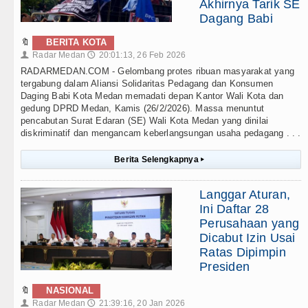
Akhirnya Tarik SE
Dagang Babi
🔖
BERITA KOTA
Radar Medan
20:01:13, 26 Feb 2026
👤
🕔
RADARMEDAN.COM - Gelombang protes ribuan masyarakat yang
tergabung dalam Aliansi Solidaritas Pedagang dan Konsumen
Daging Babi Kota Medan memadati depan Kantor Wali Kota dan
gedung DPRD Medan, Kamis (26/2/2026). Massa menuntut
pencabutan Surat Edaran (SE) Wali Kota Medan yang dinilai
diskriminatif dan mengancam keberlangsungan usaha pedagang . . .
Berita Selengkapnya
▸
Langgar Aturan,
Ini Daftar 28
Perusahaan yang
Dicabut Izin Usai
Ratas Dipimpin
Presiden
🔖
NASIONAL
Radar Medan
21:39:16, 20 Jan 2026
👤
🕔