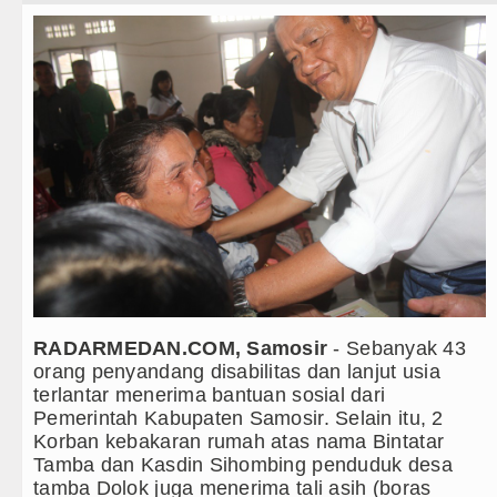
Teknologi
Ketua GRIB Jaya Labuhanbatu Gelar Tur
Internasional
Gubernur Bobby Nasution Minta Kepala
Wisata
Rico Waas : Kemerdekaan Harus Dirasa
TIPS dan TRIK
Akses Jalan ke Pemandian Air Panas Dou
+ Lainnya
Dayang Nan Tujuh Menggetarkan Gedung
Video
Tim Gabungan Ringkus 3 Tersangka Pung
Kesehatan
Emma Raducanu Absen di Grand Slam Te
Kuliner
Juventus Dikalahkan Inter Milan di Laga
RADARMEDAN.COM, Samosir
- Sebanyak 43
orang penyandang disabilitas dan lanjut usia
Siraman Rohani
PSG Ditahan Manchester United Main I
terlantar menerima bantuan sosial dari
Pemerintah Kabupaten Samosir. Selain itu, 2
Chelsea Gilas AC Milan di Laga Persaha
Korban kebakaran rumah atas nama Bintatar
Tamba dan Kasdin Sihombing penduduk desa
Ketua GRIB Jaya Labuhanbatu Gelar Tur
tamba Dolok juga menerima tali asih (boras