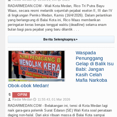
RADARMEDAN.COM - Wali Kota Medan, Rico Tri Putra Bayu
Waas, secara resmi melantik sejumlah pejabat eselon II, III dan IV
di lingkungan Pemko Medan, Kamis (16/4/2026). Dalam pelantikan
yang berlangsung di Balai Kota ini, Rico Waas memberikan
peringatan keras berupa tenggat waktu (deadline) selama enam
bulan bagi para pejabat yang baru dilantik . . .
Berita Selengkapnya
▸
Waspada
Penunggang
Gelap di Balik Isu
Babi: Jangan
Kasih Celah
Mafia Narkoba
Obok-obok Medan!
🔖
OPINI
Radar Medan
11:55:43, 01 Mar 2026
👤
🕔
RADARMEDAN.COM - Belakangan ini, tensi di Kota Medan lagi
naik gara-gara polemik Surat Edaran (SE) Wali Kota soal penataan
daging non-halal. Dari aksi ribuan massa di Balai Kota sampai