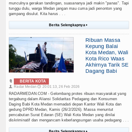
munculnya gerakan tandingan, suasananya jadi makin "panas". Tapi
tunggu dulu, warga Medan jangan mau cuma jadi penonton yang
gampang disulut. Kita harus . . .
Berita Selengkapnya
▸
Ribuan Massa
Kepung Balai
Kota Medan, Wali
Kota Rico Waas
Akhirnya Tarik SE
Dagang Babi
🔖
BERITA KOTA
Radar Medan
20:01:13, 26 Feb 2026
👤
🕔
RADARMEDAN.COM - Gelombang protes ribuan masyarakat yang
tergabung dalam Aliansi Solidaritas Pedagang dan Konsumen
Daging Babi Kota Medan memadati depan Kantor Wali Kota dan
gedung DPRD Medan, Kamis (26/2/2026). Massa menuntut
pencabutan Surat Edaran (SE) Wali Kota Medan yang dinilai
diskriminatif dan mengancam keberlangsungan usaha pedagang . . .
Berita Selengkapnya
▸