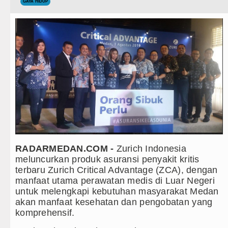
Teknologi
GAYA HIDUP
Gubernur Bobby Nasution Siapka
Internasional
Kapolda Sumut Rombak Puluhan J
Wisata
Wabup Deli Serdang Lantik 25 P
TIPS dan TRIK
Ketua GRIB Jaya Labuhanbatu Ge
+ Lainnya
Gubernur Bobby Nasution Minta 
Video
Rico Waas : Kemerdekaan Harus 
Kesehatan
Kurang dari 6 Jam, Polsek Kotari
RADARMEDAN.COM -
Zurich Indonesia
Kuliner
Liverpool vs Monaco Laga Persah
meluncurkan produk asuransi penyakit kritis
terbaru Zurich Critical Advantage (ZCA), dengan
Siraman Rohani
Manchester City vs Atletico Mad
manfaat utama perawatan medis di Luar Negeri
untuk melengkapi kebutuhan masyarakat Medan
Serapan Anggaran Terendah, Insp
akan manfaat kesehatan dan pengobatan yang
komprehensif.
Gubernur Bobby Nasution Siapka