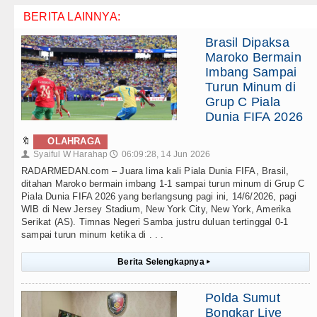
BERITA LAINNYA:
Brasil Dipaksa
Maroko Bermain
Imbang Sampai
Turun Minum di
Grup C Piala
Dunia FIFA 2026
🔖
OLAHRAGA
Syaiful W Harahap
06:09:28, 14 Jun 2026
👤
🕔
RADARMEDAN.com – Juara lima kali Piala Dunia FIFA, Brasil,
ditahan Maroko bermain imbang 1-1 sampai turun minum di Grup C
Piala Dunia FIFA 2026 yang berlangsung pagi ini, 14/6/2026, pagi
WIB di New Jersey Stadium, New York City, New York, Amerika
Serikat (AS). Timnas Negeri Samba justru duluan tertinggal 0-1
sampai turun minum ketika di . . .
Berita Selengkapnya
▸
Polda Sumut
Bongkar Live