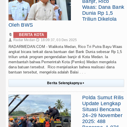
Banjir, Rico
Waas: Dana Bank
Dunia Rp 1,5
Triliun Dikelola
Oleh BWS
🔖
BERITA KOTA
Radar Medan
18:09:37, 03 Des 2025
👤
🕔
RADARMEDAN.COM - Walikota Medan, Rico Tri Putra Bayu Waas
angkat bicara terkait dana bantuan dari Bank Dunia sebesar Rp 1,5
triliun untuk program pengendalian banjir di Kota Medan. Ia
membantah bahwa Pemerintah Kota (Pemko) Medan mengelola
dana batuan tersebut. Rico menjelaskan bahwa realisasi dana
bantuan tersebut, mengelola adalah Balai . . .
Berita Selengkapnya
▸
Polda Sumut Rilis
Update Lengkap
Situasi Bencana
24–29 November
2025: 488