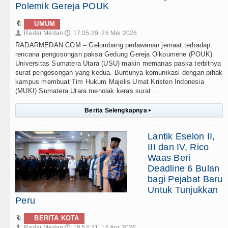
Polemik Gereja POUK
🔖
UMUM
Radar Medan
17:05:29, 26 Mei 2026
👤
🕔
RADARMEDAN.COM – Gelombang perlawanan jemaat terhadap
rencana pengosongan paksa Gedung Gereja Oikoumene (POUK)
Universitas Sumatera Utara (USU) makin memanas paska terbitnya
surat pengosongan yang kedua. Buntunya komunikasi dengan pihak
kampus membuat Tim Hukum Majelis Umat Kristen Indonesia
(MUKI) Sumatera Utara menolak keras surat . . .
Berita Selengkapnya
▸
Lantik Eselon II,
III dan IV, Rico
Waas Beri
Deadline 6 Bulan
bagi Pejabat Baru
Untuk Tunjukkan
Peru
🔖
BERITA KOTA
Radar Medan
18:53:21, 16 Apr 2026
👤
🕔