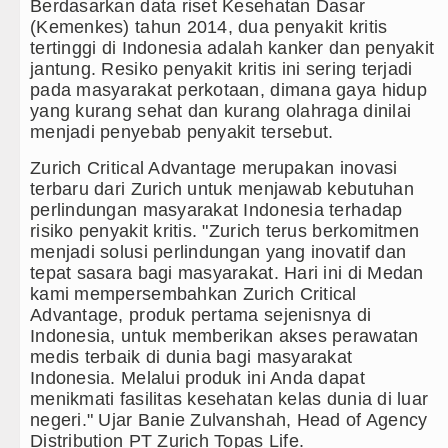
Berdasarkan data riset Kesehatan Dasar
(Kemenkes) tahun 2014, dua penyakit kritis
Kapolda Sumut Rombak Puluhan J
tertinggi di Indonesia adalah kanker dan penyakit
jantung. Resiko penyakit kritis ini sering terjadi
Wabup Deli Serdang Lantik 25 P
pada masyarakat perkotaan, dimana gaya hidup
yang kurang sehat dan kurang olahraga dinilai
Ketua GRIB Jaya Labuhanbatu Ge
menjadi penyebab penyakit tersebut.
Gubernur Bobby Nasution Minta 
Zurich Critical Advantage merupakan inovasi
terbaru dari Zurich untuk menjawab kebutuhan
Rico Waas : Kemerdekaan Harus 
perlindungan masyarakat Indonesia terhadap
risiko penyakit kritis. "Zurich terus berkomitmen
Kurang dari 6 Jam, Polsek Kotari
menjadi solusi perlindungan yang inovatif dan
tepat sasara bagi masyarakat. Hari ini di Medan
Liverpool vs Monaco Laga Persah
kami mempersembahkan Zurich Critical
Advantage, produk pertama sejenisnya di
Manchester City vs Atletico Mad
Indonesia, untuk memberikan akses perawatan
medis terbaik di dunia bagi masyarakat
Serapan Anggaran Terendah, Insp
Indonesia. Melalui produk ini Anda dapat
menikmati fasilitas kesehatan kelas dunia di luar
Gubernur Bobby Nasution Siapka
negeri." Ujar Banie Zulvanshah, Head of Agency
Distribution PT Zurich Topas Life.