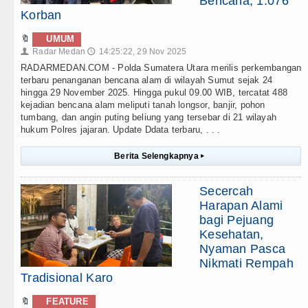
Bencana, 1.076
Korban
🔖
UMUM
Radar Medan
14:25:22, 29 Nov 2025
👤
🕔
RADARMEDAN.COM - Polda Sumatera Utara merilis perkembangan
terbaru penanganan bencana alam di wilayah Sumut sejak 24
hingga 29 November 2025. Hingga pukul 09.00 WIB, tercatat 488
kejadian bencana alam meliputi tanah longsor, banjir, pohon
tumbang, dan angin puting beliung yang tersebar di 21 wilayah
hukum Polres jajaran. Update Ddata terbaru, . . .
Berita Selengkapnya
▸
Secercah
Harapan Alami
bagi Pejuang
Kesehatan,
Nyaman Pasca
Nikmati Rempah
Tradisional Karo
🔖
FEATURE