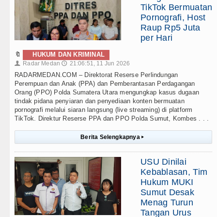
TikTok Bermuatan
Pornografi, Host
Raup Rp5 Juta
per Hari
🔖
HUKUM DAN KRIMINAL
Radar Medan
21:06:51, 11 Jun 2026
👤
🕔
RADARMEDAN.COM – Direktorat Reserse Perlindungan
Perempuan dan Anak (PPA) dan Pemberantasan Perdagangan
Orang (PPO) Polda Sumatera Utara mengungkap kasus dugaan
tindak pidana penyiaran dan penyediaan konten bermuatan
pornografi melalui siaran langsung (live streaming) di platform
TikTok. Direktur Reserse PPA dan PPO Polda Sumut, Kombes . . .
Berita Selengkapnya
▸
USU Dinilai
Kebablasan, Tim
Hukum MUKI
Sumut Desak
Menag Turun
Tangan Urus