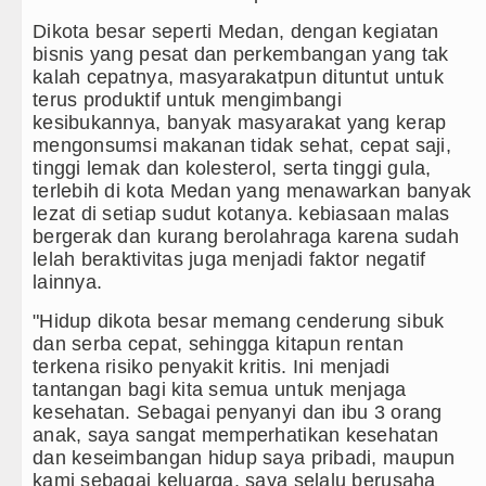
Kapolda Sumut Rombak Puluhan J
Dikota besar seperti Medan, dengan kegiatan
Wabup Deli Serdang Lantik 25 P
bisnis yang pesat dan perkembangan yang tak
kalah cepatnya, masyarakatpun dituntut untuk
Ketua GRIB Jaya Labuhanbatu Ge
terus produktif untuk mengimbangi
kesibukannya, banyak masyarakat yang kerap
Gubernur Bobby Nasution Minta 
mengonsumsi makanan tidak sehat, cepat saji,
tinggi lemak dan kolesterol, serta tinggi gula,
terlebih di kota Medan yang menawarkan banyak
lezat di setiap sudut kotanya. kebiasaan malas
bergerak dan kurang berolahraga karena sudah
lelah beraktivitas juga menjadi faktor negatif
lainnya.
"Hidup dikota besar memang cenderung sibuk
dan serba cepat, sehingga kitapun rentan
terkena risiko penyakit kritis. Ini menjadi
tantangan bagi kita semua untuk menjaga
kesehatan. Sebagai penyanyi dan ibu 3 orang
anak, saya sangat memperhatikan kesehatan
dan keseimbangan hidup saya pribadi, maupun
kami sebagai keluarga. saya selalu berusaha