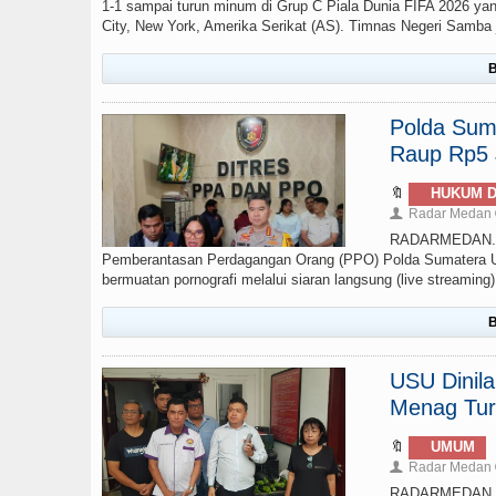
1-1 sampai turun minum di Grup C Piala Dunia FIFA 2026 yan
City, New York, Amerika Serikat (AS). Timnas Negeri Samba ju
B
Polda Sumu
Raup Rp5 J
🔖
HUKUM D
Radar Medan
👤
RADARMEDAN.COM
Pemberantasan Perdagangan Orang (PPO) Polda Sumatera Ut
bermuatan pornografi melalui siaran langsung (live streamin
B
USU Dinil
Menag Tur
🔖
UMUM
Radar Medan
👤
RADARMEDAN.CO