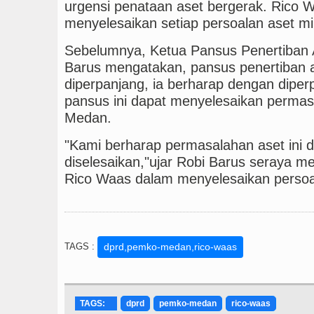
urgensi penataan aset bergerak. Rico
menyelesaikan setiap persoalan aset m
Sebelumnya, Ketua Pansus Penertiban
Barus mengatakan, pansus penertiban as
diperpanjang, ia berharap dengan dipe
pansus ini dapat menyelesaikan permas
Medan.
"Kami berharap permasalahan aset ini 
diselesaikan,"ujar Robi Barus seraya m
Rico Waas dalam menyelesaikan persoa
TAGS :
dprd,pemko-medan,rico-waas
TAGS:
dprd
pemko-medan
rico-waas