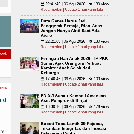
22:41:45 | 06 Agu 2026 | 👁 139 view
📅
Radarmedan | Update 1 hari yang lalu
Duta Genre Harus Jadi
Penggerak Remaja, Rico Waas:
Jangan Hanya Aktif Saat Ada
Acara
22:21:09 | 06 Agu 2026 | 👁 130 view
📅
Radarmedan | Update 1 hari yang lalu
book
Peringati Hari Anak 2026, TP PKK
Sumut Ajak Orangtua Perkuat
Karakter Anak Sejak dari
Keluarga
17:40:45 | 06 Agu 2026 | 👁 109 view
📅
Radarmedan | Update 2 hari yang lalu
tama
PD AIJ Sumut Kembali Amankan
 di
Aset Pemprov di Binjai
16:30:16 | 06 Agu 2026 | 👁 179 view
📅
Radarmedan | Update 2 hari yang lalu
Bupati Toba Lantik 39 Pejabat,
Tekankan Integritas dan Inovasi
ng
Pelayanan Publik