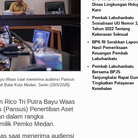
Dinas Lingkungan Hidu
n Massal di Sebuah Sekolah di Thailand
Bayern
Karo
Pemkab Labuhanbatu
Sosialisasi UU Nomor 1
Tahun 2022 Tentang
Kekerasan Seksual
BPK RI Serahkan Lapor
Hasil Pemeriksaan
Keuangan Pemkab
Labuhanbatu
Pemkab Labuhanbatu
Bersama BPJS
Tanjungbalai Rapat Gun
ayu Waas saat menerima audiensi Pansus
Tingkatkan Pelayanan
i Balai Kota Medan, Senin (18/5/2026).
Kesehatan
n Rico Tri Putra Bayu Waas
 (Pansus) Penertiban Aset
n dalam rangka
 milik Pemko Medan.
aas saat menerima audiensi