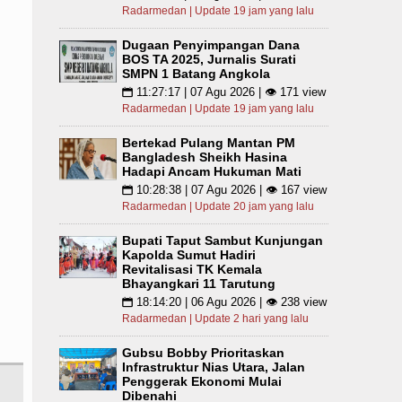
Radarmedan | Update 19 jam yang lalu
Dugaan Penyimpangan Dana
BOS TA 2025, Jurnalis Surati
SMPN 1 Batang Angkola
11:27:17 | 07 Agu 2026 | 👁 171 view
📅
Radarmedan | Update 19 jam yang lalu
Bertekad Pulang Mantan PM
Bangladesh Sheikh Hasina
Hadapi Ancam Hukuman Mati
10:28:38 | 07 Agu 2026 | 👁 167 view
📅
Radarmedan | Update 20 jam yang lalu
Bupati Taput Sambut Kunjungan
Kapolda Sumut Hadiri
Revitalisasi TK Kemala
Bhayangkari 11 Tarutung
18:14:20 | 06 Agu 2026 | 👁 238 view
📅
Radarmedan | Update 2 hari yang lalu
Gubsu Bobby Prioritaskan
Infrastruktur Nias Utara, Jalan
Penggerak Ekonomi Mulai
Dibenahi