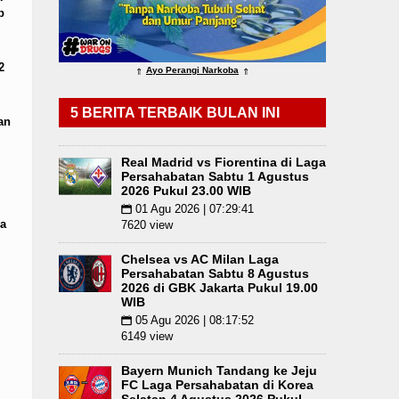
p
 Munich Menang Tipis Atas Aston Villa Laga Pers
2
Ayo Perangi Narkoba
⇑
⇑
5 BERITA TERBAIK BULAN INI
an
Real Madrid vs Fiorentina di Laga
Persahabatan Sabtu 1 Agustus
2026 Pukul 23.00 WIB
01 Agu 2026 | 07:29:41
📅
a
7620 view
Chelsea vs AC Milan Laga
Persahabatan Sabtu 8 Agustus
2026 di GBK Jakarta Pukul 19.00
WIB
05 Agu 2026 | 08:17:52
📅
6149 view
Bayern Munich Tandang ke Jeju
FC Laga Persahabatan di Korea