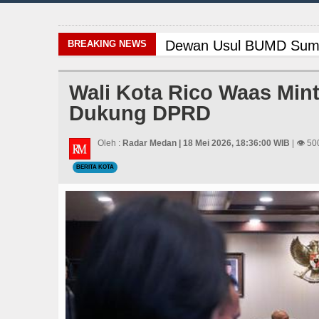
Dewan Usul BUMD Sumut Kelola
BREAKING NEWS
Bertekad Pulang Mantan PM 
Wali Kota Rico Waas Min
Dukung DPRD
Gubernur Bobby Nasution Sia
Masyarakat Desak APH Bongkar
Oleh :
Radar Medan | 18 Mei 2026, 18:36:00 WIB
| 👁 50
BERITA KOTA
Risiko Tertular HIV/AIDS Me
Serapan Anggaran Terendah, I
Bayern Munich Menang Tipis A
Dugaan Penyimpangan Dana BO
PSG vs Manchester United La