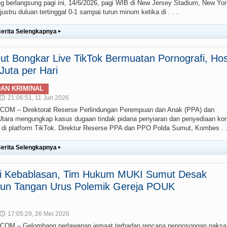
g berlangsung pagi ini, 14/6/2026, pagi WIB di New Jersey Stadium, New Yor
stru duluan tertinggal 0-1 sampai turun minum ketika di . . .
erita Selengkapnya
▸
t Bongkar Live TikTok Bermuatan Pornografi, Hos
uta per Hari
AN KRIMINAL
21:06:51, 11 Jun 2026
🕔
 – Direktorat Reserse Perlindungan Perempuan dan Anak (PPA) dan
ara mengungkap kasus dugaan tindak pidana penyiaran dan penyediaan ko
g) di platform TikTok. Direktur Reserse PPA dan PPO Polda Sumut, Kombes . .
erita Selengkapnya
▸
ai Kebablasan, Tim Hukum MUKI Sumut Desak
un Tangan Urus Polemik Gereja POUK
17:05:29, 26 Mei 2026
🕔
M – Gelombang perlawanan jemaat terhadap rencana pengosongan paksa