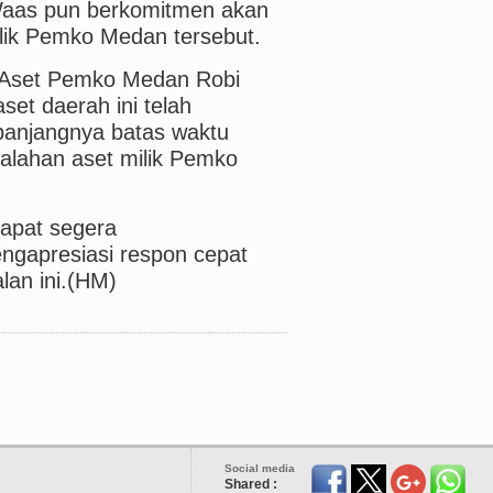
 Waas pun berkomitmen akan
ilik Pemko Medan tersebut.
 Aset Pemko Medan Robi
et daerah ini telah
rpanjangnya batas waktu
alahan aset milik Pemko
dapat segera
engapresiasi respon cepat
lan ini.(HM)
Social media
Shared :