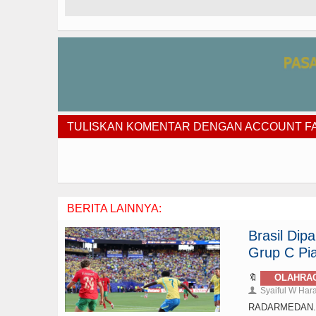
TULISKAN KOMENTAR DENGAN ACCOUNT 
BERITA LAINNYA:
Brasil Di
Grup C Pia
🔖
OLAHRA
Syaiful W Har
👤
RADARMEDAN.com 