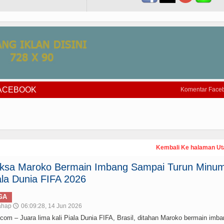
FACEBOOK
Komentar Face
Kembali Ke halaman U
paksa Maroko Bermain Imbang Sampai Turun Minum
la Dunia FIFA 2026
GA
ahap
06:09:28, 14 Jun 2026
🕔
– Juara lima kali Piala Dunia FIFA, Brasil, ditahan Maroko bermain imba