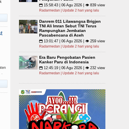
k
15:58:43 | 06 Agu 2026 | 👁 839 view
📅
Radarmedan | Update 2 hari yang lalu
Danrem 011 Lilawangsa Brigjen
TNI Ali Imran Sebut TNI Terus
Rampungkan Jembatan
t
Pascabencana di Aceh
13:01:47 | 06 Agu 2026 | 👁 259 view
📅
Radarmedan | Update 2 hari yang lalu
Era Baru Pengobatan Pasien
Kanker Paru di Indonesia
nten
12:45:19 | 06 Agu 2026 | 👁 232 view
📅
 .
Radarmedan | Update 2 hari yang lalu