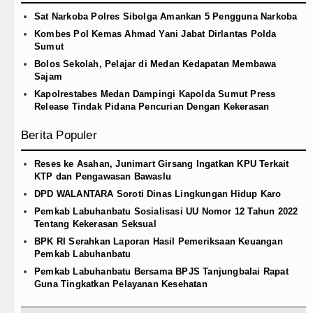
gidap HIV/AIDS di Jawa Barat Sebagai Gay Salah Ka
Sat Narkoba Polres Sibolga Amankan 5 Pengguna Narkoba
Kombes Pol Kemas Ahmad Yani Jabat Dirlantas Polda
kam Real Betis pada Laga Persahabatan di Dublin 5 
Sumut
Bolos Sekolah, Pelajar di Medan Kedapatan Membawa
ng Ditekuk Juventus pada Laga Persahabatan di Hon
Sajam
Kapolrestabes Medan Dampingi Kapolda Sumut Press
ambut Kunjungan Kapolda Sumut Hadiri Revitalisasi T
Release Tindak Pidana Pencurian Dengan Kekerasan
Kembali Amankan Aset Pemprov di Binjai
Berita Populer
Reses ke Asahan, Junimart Girsang Ingatkan KPU Terkait
KTP dan Pengawasan Bawaslu
DPD WALANTARA Soroti Dinas Lingkungan Hidup Karo
Pemkab Labuhanbatu Sosialisasi UU Nomor 12 Tahun 2022
Tentang Kekerasan Seksual
BPK RI Serahkan Laporan Hasil Pemeriksaan Keuangan
Pemkab Labuhanbatu
Pemkab Labuhanbatu Bersama BPJS Tanjungbalai Rapat
Guna Tingkatkan Pelayanan Kesehatan