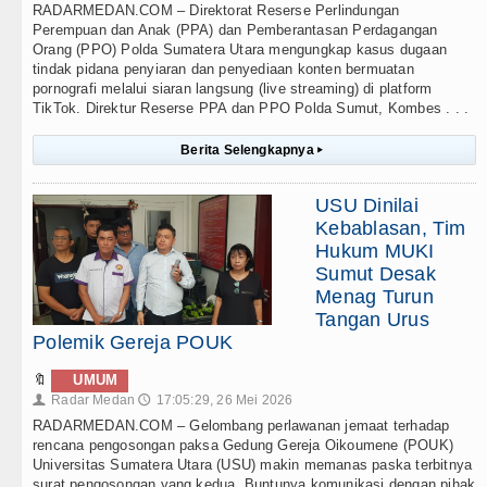
RADARMEDAN.COM – Direktorat Reserse Perlindungan
Perempuan dan Anak (PPA) dan Pemberantasan Perdagangan
Orang (PPO) Polda Sumatera Utara mengungkap kasus dugaan
tindak pidana penyiaran dan penyediaan konten bermuatan
pornografi melalui siaran langsung (live streaming) di platform
TikTok. Direktur Reserse PPA dan PPO Polda Sumut, Kombes . . .
Berita Selengkapnya
▸
USU Dinilai
Kebablasan, Tim
Hukum MUKI
Sumut Desak
Menag Turun
Tangan Urus
Polemik Gereja POUK
🔖
UMUM
Radar Medan
17:05:29, 26 Mei 2026
👤
🕔
RADARMEDAN.COM – Gelombang perlawanan jemaat terhadap
rencana pengosongan paksa Gedung Gereja Oikoumene (POUK)
Universitas Sumatera Utara (USU) makin memanas paska terbitnya
surat pengosongan yang kedua. Buntunya komunikasi dengan pihak