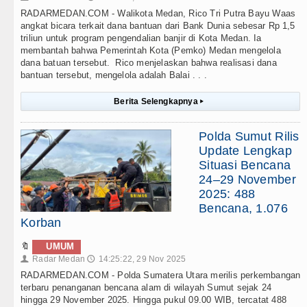
RADARMEDAN.COM - Walikota Medan, Rico Tri Putra Bayu Waas
angkat bicara terkait dana bantuan dari Bank Dunia sebesar Rp 1,5
triliun untuk program pengendalian banjir di Kota Medan. Ia
membantah bahwa Pemerintah Kota (Pemko) Medan mengelola
dana batuan tersebut. Rico menjelaskan bahwa realisasi dana
bantuan tersebut, mengelola adalah Balai . . .
Berita Selengkapnya
▸
Polda Sumut Rilis
Update Lengkap
Situasi Bencana
24–29 November
2025: 488
Bencana, 1.076
Korban
🔖
UMUM
Radar Medan
14:25:22, 29 Nov 2025
👤
🕔
RADARMEDAN.COM - Polda Sumatera Utara merilis perkembangan
terbaru penanganan bencana alam di wilayah Sumut sejak 24
hingga 29 November 2025. Hingga pukul 09.00 WIB, tercatat 488