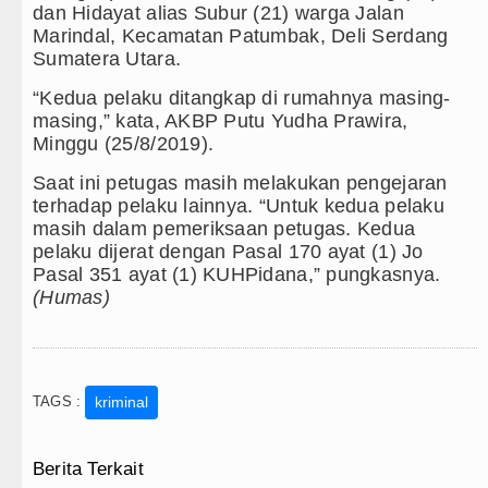
dan Hidayat alias Subur (21) warga Jalan
gidap HIV/AIDS di Jawa Barat Sebagai Gay Salah Ka
Marindal, Kecamatan Patumbak, Deli Serdang
Sumatera Utara.
kam Real Betis pada Laga Persahabatan di Dublin 5 
“Kedua pelaku ditangkap di rumahnya masing-
masing,” kata, AKBP Putu Yudha Prawira,
ng Ditekuk Juventus pada Laga Persahabatan di Hon
Minggu (25/8/2019).
ambut Kunjungan Kapolda Sumut Hadiri Revitalisasi T
Saat ini petugas masih melakukan pengejaran
terhadap pelaku lainnya. “Untuk kedua pelaku
Kembali Amankan Aset Pemprov di Binjai
masih dalam pemeriksaan petugas. Kedua
pelaku dijerat dengan Pasal 170 ayat (1) Jo
ntik 39 Pejabat, Tekankan Integritas dan Inovasi Pelay
Pasal 351 ayat (1) KUHPidana,” pungkasnya.
(Humas)
n Q Sebagai Orientasi Seksual Hanya Ada di Alam Pi
lawangsa Brigjen TNI Ali Imran Sebut TNI Terus Ram
TAGS :
kriminal
batan Pasien Kanker Paru di Indonesia
aktifkan Lurah AUR, Tegaskan Tak Toleransi Penyal
Berita Terkait