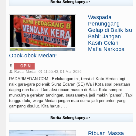
Berita Selengkapnya
▸
Waspada
Penunggang
Gelap di Balik Isu
Babi: Jangan
Kasih Celah
Mafia Narkoba
Obok-obok Medan!
🔖
OPINI
Radar Medan
11:55:43, 01 Mar 2026
👤
🕔
RADARMEDAN.COM - Belakangan ini, tensi di Kota Medan lagi
naik gara-gara polemik Surat Edaran (SE) Wali Kota soal penataan
daging non-halal. Dari aksi ribuan massa di Balai Kota sampai
munculnya gerakan tandingan, suasananya jadi makin "panas". Tapi
tunggu dulu, warga Medan jangan mau cuma jadi penonton yang
gampang disulut. Kita harus . . .
Berita Selengkapnya
▸
Ribuan Massa