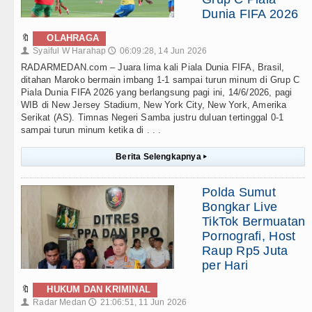
Dunia FIFA 2026
🔖
OLAHRAGA
Syaiful W Harahap
06:09:28, 14 Jun 2026
👤
🕔
RADARMEDAN.com – Juara lima kali Piala Dunia FIFA, Brasil,
ditahan Maroko bermain imbang 1-1 sampai turun minum di Grup C
Piala Dunia FIFA 2026 yang berlangsung pagi ini, 14/6/2026, pagi
WIB di New Jersey Stadium, New York City, New York, Amerika
Serikat (AS). Timnas Negeri Samba justru duluan tertinggal 0-1
sampai turun minum ketika di . . .
Berita Selengkapnya
▸
Polda Sumut
Bongkar Live
TikTok Bermuatan
Pornografi, Host
Raup Rp5 Juta
per Hari
🔖
HUKUM DAN KRIMINAL
Radar Medan
21:06:51, 11 Jun 2026
👤
🕔