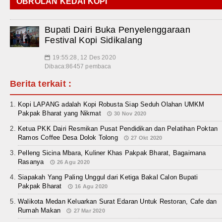
OBROLAN KEDAI KOPI
Bupati Dairi Buka Penyelenggaraan
Festival Kopi Sidikalang
19:55:28, 12 Des 2020
📅
Dibaca:86457 pembaca
Berita terkait :
Kopi LAPANG adalah Kopi Robusta Siap Seduh Olahan UMKM
Pakpak Bharat yang Nikmat
30 Nov 2020
Ketua PKK Dairi Resmikan Pusat Pendidikan dan Pelatihan Poktan
Ramos Coffee Desa Dolok Tolong
27 Okt 2020
Pelleng Sicina Mbara, Kuliner Khas Pakpak Bharat, Bagaimana
Rasanya
26 Agu 2020
Siapakah Yang Paling Unggul dari Ketiga Bakal Calon Bupati
Pakpak Bharat
16 Agu 2020
Walikota Medan Keluarkan Surat Edaran Untuk Restoran, Cafe dan
Rumah Makan
27 Mar 2020