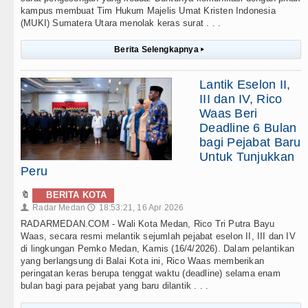
kampus membuat Tim Hukum Majelis Umat Kristen Indonesia
(MUKI) Sumatera Utara menolak keras surat . . .
Berita Selengkapnya
▸
Lantik Eselon II,
III dan IV, Rico
Waas Beri
Deadline 6 Bulan
bagi Pejabat Baru
Untuk Tunjukkan
Peru
🔖
BERITA KOTA
Radar Medan
18:53:21, 16 Apr 2026
👤
🕔
RADARMEDAN.COM - Wali Kota Medan, Rico Tri Putra Bayu
Waas, secara resmi melantik sejumlah pejabat eselon II, III dan IV
di lingkungan Pemko Medan, Kamis (16/4/2026). Dalam pelantikan
yang berlangsung di Balai Kota ini, Rico Waas memberikan
peringatan keras berupa tenggat waktu (deadline) selama enam
bulan bagi para pejabat yang baru dilantik . . .