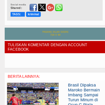
Social media
Shared :
TAGS:
kriminal
TULISKAN KOMENTAR DENGAN ACCOUNT
FACEBOOK
BERITA LAINNYA:
Brasil Dipaksa
Maroko Bermain
Imbang Sampai
Turun Minum di
Grup C Piala