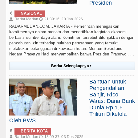
Presiden
🔖
NASIONAL
Radar Medan
21:39:16, 20 Jan 2026
👤
🕔
RADARMEDAN.COM, JAKARTA - Pemerintah menegaskan
komitmennya dalam menata dan menertibkan kegiatan ekonomi
berbasis sumber daya alam. Komitmen tersebut ditunjukkan dengan
pencabutan izin terhadap puluhan perusahaan yang terbukti
melakukan pelanggaran di kawasan hutan. Menteri Sekretaris
Negara Prasetyo Hadi menyampaikan bahwa Presiden Prabowo . . .
Berita Selengkapnya
▸
Bantuan untuk
Pengendalian
Banjir, Rico
Waas: Dana Bank
Dunia Rp 1,5
Triliun Dikelola
Oleh BWS
🔖
BERITA KOTA
Radar Medan
18:09:37, 03 Des 2025
👤
🕔