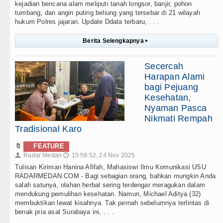
kejadian bencana alam meliputi tanah longsor, banjir, pohon
tumbang, dan angin puting beliung yang tersebar di 21 wilayah
hukum Polres jajaran. Update Ddata terbaru, . . .
Berita Selengkapnya
▸
Secercah
Harapan Alami
bagi Pejuang
Kesehatan,
Nyaman Pasca
Nikmati Rempah
Tradisional Karo
🔖
FEATURE
Radar Medan
15:59:52, 24 Nov 2025
👤
🕔
Tulisan Kiriman Hanina Afifah, Mahasiswi Ilmu Komunikasi USU
RADARMEDAN.COM - Bagi sebagian orang, bahkan mungkin Anda
salah satunya, olahan herbal sering terdengar meragukan dalam
mendukung pemulihan kesehatan. Namun, Michael Aditya (32)
membuktikan lewat kisahnya. Tak pernah sebelumnya terlintas di
benak pria asal Surabaya ini, . . .