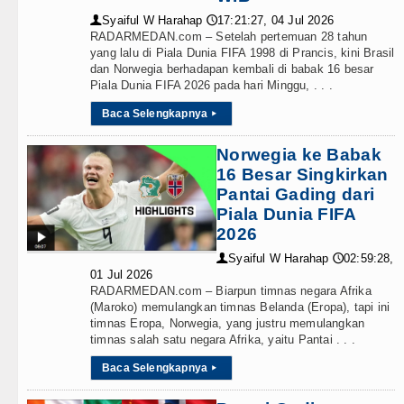
gkatan Pelayanan Primer
Syaiful W Harahap
17:21:27, 04 Jul 2026
👤
🕔
RADARMEDAN.com – Setelah pertemuan 28 tahun
g Tinggi
yang lalu di Piala Dunia FIFA 1998 di Prancis, kini Brasil
dan Norwegia berhadapan kembali di babak 16 besar
Piala Dunia FIFA 2026 pada hari Minggu, . . .
n Air Panas Doulu
Baca Selengkapnya
▸
Norwegia ke Babak
16 Besar Singkirkan
Pantai Gading dari
Piala Dunia FIFA
2026
Syaiful W Harahap
02:59:28,
👤
🕔
01 Jul 2026
RADARMEDAN.com – Biarpun timnas negara Afrika
(Maroko) memulangkan timnas Belanda (Eropa), tapi ini
timnas Eropa, Norwegia, yang justru memulangkan
timnas salah satu negara Afrika, yaitu Pantai . . .
Baca Selengkapnya
▸