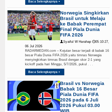
Baca Selengkapnya
▸
gkatan Pelayanan Primer
Norwegia Singkirkan
g Tinggi
Brasil untuk Melaju
ke Babak Perempat
Final Piala Dunia
FIFA 2026
n Air Panas Doulu
Syaiful W Harahap
05:10:27,
👤
🕔
06 Jul 2026
njutkan Pemulihan
RADARMEDAN.com – Kejutan besar terjadi di babak 16
besar Piala Dunia FIFA 2026 yaitu timnas Norwegia
menyingkirkan timnas Brasil dengan skor 2-1 yang
kickoff pada hari Minggu, 5/7/2026, pukul . . .
 Swedia
Baca Selengkapnya
▸
Brasil vs Norwegia
Babak 16 Besar
, Ajang Silahturahmi
Piala Dunia FIFA
2026 pada 6 Juli
Percepat Usulan BKP 2027
2026 Pukul 03.00
WIB