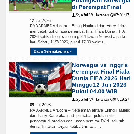
Pulangkan Norwegia
Teknologi
Percepat Usulan BKP 2027
di Perempat Final
Internasional
Syaiful W Harahap
07:01:17,
👤
🕔
gkatan Pelayanan Primer
12 Jul 2026
RADARMEDAN.com – Erling Haaland dan Harry tidak
Wisata
g Tinggi
mencetak gol di laga perempat final Piala Dunia FIFA
2026 ketika Inggris menang 2-1 lawan Norwedia pada
TIPS dan TRIK
hari Sabtu, 11/7/2026, pukul 17.00 waktu . . .
Baca Selengkapnya
+ Lainnya
▸
n Air Panas Doulu
Norwegia vs Inggris
Video
njutkan Pemulihan
Perempat Final Piala
Dunia FIFA 2026 Hari
Kesehatan
Minggu12 Juli 2026
Kuliner
Pukul 04.00 WIB
 Swedia
Syaiful W Harahap
07:19:27,
👤
🕔
Siraman Rohani
09 Jul 2026
RADARMEDAN.com – Ketajaman antara Erling Haaland
dan Harry Kane akan jadi perhatian puluhan ribu
, Ajang Silahturahmi
penonton di stadion dan jutaan pemirta TV di seluruh
dunia. Ini akan terjadi ketika timnas . . .
Percepat Usulan BKP 2027