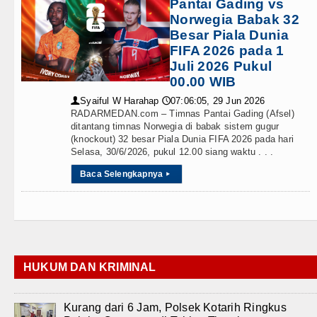
Pantai Gading vs
Norwegia Babak 32
Besar Piala Dunia
FIFA 2026 pada 1
Juli 2026 Pukul
00.00 WIB
Syaiful W Harahap
07:06:05, 29 Jun 2026
👤
🕔
RADARMEDAN.com – Timnas Pantai Gading (Afsel)
ditantang timnas Norwegia di babak sistem gugur
(knockout) 32 besar Piala Dunia FIFA 2026 pada hari
Selasa, 30/6/2026, pukul 12.00 siang waktu . . .
Baca Selengkapnya
▸
HUKUM DAN KRIMINAL
Kurang dari 6 Jam, Polsek Kotarih Ringkus