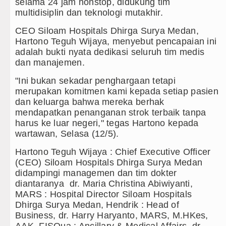
Bayern Munich vs Aston Villa La
selama 24 jam nonstop, didukung tim
multidisiplin dan teknologi mutakhir.
Komisi D DPRDSU Ikut Gubsu Bob
CEO Siloam Hospitals Dhirga Surya Medan,
Hartono Teguh Wijaya, menyebut pencapaian ini
LGB Minus T dan Q Sebagai Orien
adalah bukti nyata dedikasi seluruh tim medis
dan manajemen.
Danrem 011 Lilawangsa Brigjen 
Aceh
"Ini bukan sekadar penghargaan tetapi
merupakan komitmen kami kepada setiap pasien
Era Baru Pengobatan Pasien Kank
dan keluarga bahwa mereka berhak
mendapatkan penanganan strok terbaik tanpa
harus ke luar negeri," tegas Hartono kepada
wartawan, Selasa (12/5).
Hartono Teguh Wijaya : Chief Executive Officer
(CEO) Siloam Hospitals Dhirga Surya Medan
didampingi managemen dan tim dokter
diantaranya dr. Maria Christina Abiwiyanti,
MARS : Hospital Director Siloam Hospitals
Dhirga Surya Medan, Hendrik : Head of
Business, dr. Harry Haryanto, MARS, M.HKes,