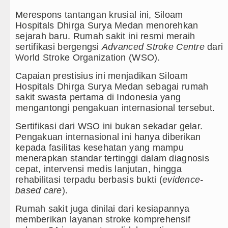
Bayern Munich vs Aston Villa La
Merespons tantangan krusial ini, Siloam
Hospitals Dhirga Surya Medan menorehkan
Komisi D DPRDSU Ikut Gubsu Bob
sejarah baru. Rumah sakit ini resmi meraih
sertifikasi bergengsi
Advanced Stroke Centre
dari
LGB Minus T dan Q Sebagai Orien
World Stroke Organization (WSO).
Danrem 011 Lilawangsa Brigjen 
Capaian prestisius ini menjadikan Siloam
Aceh
Hospitals Dhirga Surya Medan sebagai rumah
sakit swasta pertama di Indonesia yang
Era Baru Pengobatan Pasien Kank
mengantongi pengakuan internasional tersebut.
Rico Waas Nonaktifkan Lurah A
Sertifikasi dari WSO ini bukan sekadar gelar.
Pengakuan internasional ini hanya diberikan
Sebut LSL Pengidap HIV/AIDS di
kepada fasilitas kesehatan yang mampu
menerapkan standar tertinggi dalam diagnosis
Arsenal Dibungkam Real Betis pa
cepat, intervensi medis lanjutan, hingga
rehabilitasi terpadu berbasis bukti (
evidence-
Chelsea Tumbang Ditekuk Juvent
based care
).
AC Milan Hanya Bermain Imbang 
Rumah sakit juga dinilai dari kesiapannya
memberikan layanan stroke komprehensif