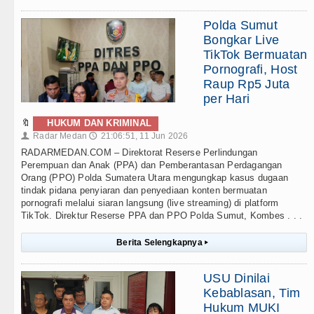
Polda Sumut
Bongkar Live
TikTok Bermuatan
Pornografi, Host
Raup Rp5 Juta
per Hari
🔖
HUKUM DAN KRIMINAL
Radar Medan
21:06:51, 11 Jun 2026
👤
🕔
RADARMEDAN.COM – Direktorat Reserse Perlindungan
Perempuan dan Anak (PPA) dan Pemberantasan Perdagangan
Orang (PPO) Polda Sumatera Utara mengungkap kasus dugaan
tindak pidana penyiaran dan penyediaan konten bermuatan
pornografi melalui siaran langsung (live streaming) di platform
TikTok. Direktur Reserse PPA dan PPO Polda Sumut, Kombes . . .
Berita Selengkapnya
▸
USU Dinilai
Kebablasan, Tim
Hukum MUKI