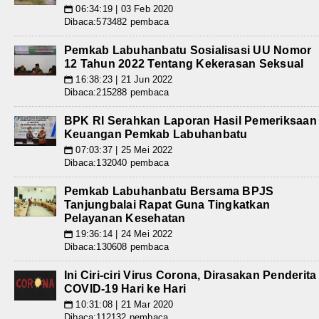
06:34:19 | 03 Feb 2020
📅
Dibaca:573482 pembaca
Pemkab Labuhanbatu Sosialisasi UU Nomor
12 Tahun 2022 Tentang Kekerasan Seksual
16:38:23 | 21 Jun 2022
📅
Dibaca:215288 pembaca
BPK RI Serahkan Laporan Hasil Pemeriksaan
Keuangan Pemkab Labuhanbatu
07:03:37 | 25 Mei 2022
📅
Dibaca:132040 pembaca
Pemkab Labuhanbatu Bersama BPJS
Tanjungbalai Rapat Guna Tingkatkan
Pelayanan Kesehatan
19:36:14 | 24 Mei 2022
📅
Dibaca:130608 pembaca
Ini Ciri-ciri Virus Corona, Dirasakan Penderita
COVID-19 Hari ke Hari
10:31:08 | 21 Mar 2020
📅
Dibaca:112132 pembaca