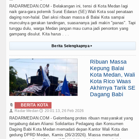
RADARMEDAN.COM - Belakangan ini, tensi di Kota Medan lagi
naik gara-gara polemik Surat Edaran (SE) Wali Kota soal penataan
daging non-halal. Dari aksi ribuan massa di Balai Kota sampai
munculnya gerakan tandingan, suasananya jadi makin "panas". Tapi
tunggu dulu, warga Medan jangan mau cuma jadi penonton yang
gampang disulut. Kita harus . . .
Berita Selengkapnya
▸
Ribuan Massa
Kepung Balai
Kota Medan, Wali
Kota Rico Waas
Akhirnya Tarik SE
Dagang Babi
🔖
BERITA KOTA
Radar Medan
20:01:13, 26 Feb 2026
👤
🕔
RADARMEDAN.COM - Gelombang protes ribuan masyarakat yang
tergabung dalam Aliansi Solidaritas Pedagang dan Konsumen
Daging Babi Kota Medan memadati depan Kantor Wali Kota dan
gedung DPRD Medan, Kamis (26/2/2026). Massa menuntut