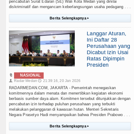
pencabutan Surat Edaran (SE) Wali Kota Medan yang dinilai
diskriminatif dan mengancam keberlangsungan usaha pedagang . . .
Berita Selengkapnya
▸
Langgar Aturan,
Ini Daftar 28
Perusahaan yang
Dicabut Izin Usai
Ratas Dipimpin
Presiden
🔖
NASIONAL
Radar Medan
21:39:16, 20 Jan 2026
👤
🕔
RADARMEDAN.COM, JAKARTA - Pemerintah menegaskan
komitmennya dalam menata dan menertibkan kegiatan ekonomi
berbasis sumber daya alam. Komitmen tersebut ditunjukkan dengan
pencabutan izin terhadap puluhan perusahaan yang terbukti
melakukan pelanggaran di kawasan hutan. Menteri Sekretaris
Negara Prasetyo Hadi menyampaikan bahwa Presiden Prabowo . . .
Berita Selengkapnya
▸