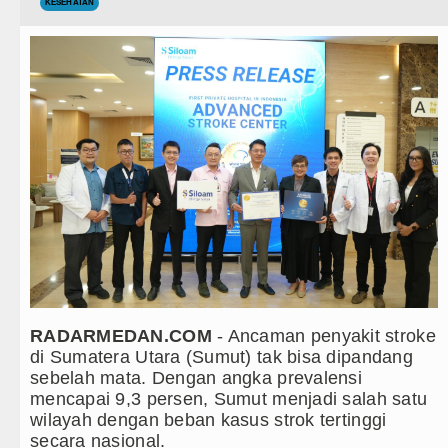
Teknologi
KESEHATAN
Bayern Munich vs Aston Villa La
Internasional
Komisi D DPRDSU Ikut Gubsu Bob
Wisata
LGB Minus T dan Q Sebagai Orien
TIPS dan TRIK
Danrem 011 Lilawangsa Brigjen 
Aceh
+ Lainnya
Era Baru Pengobatan Pasien Kank
Video
Rico Waas Nonaktifkan Lurah A
Kesehatan
Sebut LSL Pengidap HIV/AIDS di
Kuliner
Arsenal Dibungkam Real Betis pa
RADARMEDAN.COM
- Ancaman penyakit stroke
Siraman Rohani
di Sumatera Utara (Sumut) tak bisa dipandang
Chelsea Tumbang Ditekuk Juvent
sebelah mata. Dengan angka prevalensi
mencapai 9,3 persen, Sumut menjadi salah satu
AC Milan Hanya Bermain Imbang 
wilayah dengan beban kasus strok tertinggi
secara nasional.