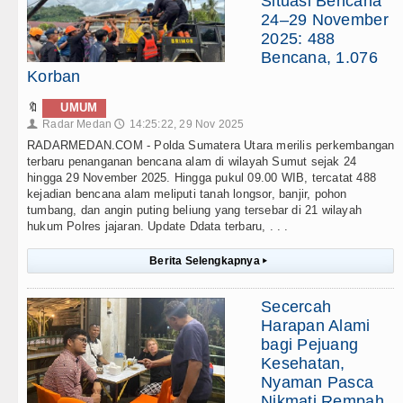
Situasi Bencana
24–29 November
2025: 488
Bencana, 1.076
Korban
🔖
UMUM
Radar Medan
14:25:22, 29 Nov 2025
👤
🕔
RADARMEDAN.COM - Polda Sumatera Utara merilis perkembangan
terbaru penanganan bencana alam di wilayah Sumut sejak 24
hingga 29 November 2025. Hingga pukul 09.00 WIB, tercatat 488
kejadian bencana alam meliputi tanah longsor, banjir, pohon
tumbang, dan angin puting beliung yang tersebar di 21 wilayah
hukum Polres jajaran. Update Ddata terbaru, . . .
Berita Selengkapnya
▸
Secercah
Harapan Alami
bagi Pejuang
Kesehatan,
Nyaman Pasca
Nikmati Rempah