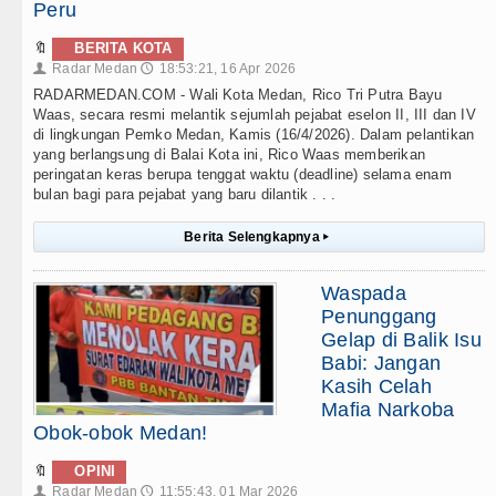
Peru
🔖
BERITA KOTA
Radar Medan
18:53:21, 16 Apr 2026
👤
🕔
RADARMEDAN.COM - Wali Kota Medan, Rico Tri Putra Bayu
Waas, secara resmi melantik sejumlah pejabat eselon II, III dan IV
di lingkungan Pemko Medan, Kamis (16/4/2026). Dalam pelantikan
yang berlangsung di Balai Kota ini, Rico Waas memberikan
peringatan keras berupa tenggat waktu (deadline) selama enam
bulan bagi para pejabat yang baru dilantik . . .
Berita Selengkapnya
▸
Waspada
Penunggang
Gelap di Balik Isu
Babi: Jangan
Kasih Celah
Mafia Narkoba
Obok-obok Medan!
🔖
OPINI
Radar Medan
11:55:43, 01 Mar 2026
👤
🕔