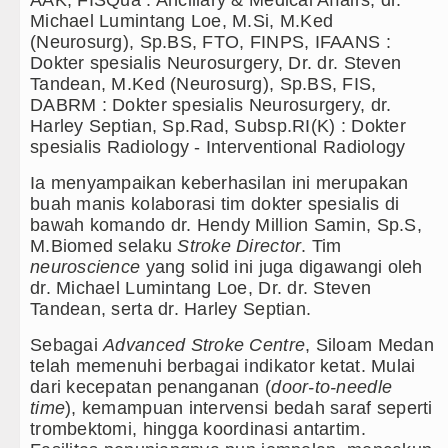
AAK, FISQua : Ancillary & Medical Affairs, dr.
Michael Lumintang Loe, M.Si, M.Ked
(Neurosurg), Sp.BS, FTO, FINPS, IFAANS :
Dokter spesialis Neurosurgery, Dr. dr. Steven
Tandean, M.Ked (Neurosurg), Sp.BS, FIS,
DABRM : Dokter spesialis Neurosurgery, dr.
Harley Septian, Sp.Rad, Subsp.RI(K) : Dokter
spesialis Radiology - Interventional Radiology
Ia menyampaikan keberhasilan ini merupakan
buah manis kolaborasi tim dokter spesialis di
bawah komando dr. Hendy Million Samin, Sp.S,
M.Biomed selaku
Stroke Director
. Tim
neuroscience
yang solid ini juga digawangi oleh
dr. Michael Lumintang Loe, Dr. dr. Steven
Tandean, serta dr. Harley Septian.
Sebagai
Advanced Stroke Centre
, Siloam Medan
telah memenuhi berbagai indikator ketat. Mulai
dari kecepatan penanganan (
door-to-needle
time
), kemampuan intervensi bedah saraf seperti
trombektomi, hingga koordinasi antartim.