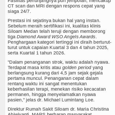
Fasilitas penunjangnya pun jempolan, mencakup
CT scan dan MRI dengan respons cepat yang
siaga 24/7.
Prestasi ini sejatinya bukan hal yang instan.
Sebelum meraih sertifikasi ini, kualitas klinis
Siloam Medan telah teruji dengan memborong
tiga
Diamond Award WSO Angels Awards
.
Penghargaan kategori tertinggi ini diraih berturut-
turut untuk capaian Kuartal 3 dan 4 tahun 2025,
serta Kuartal 1 tahun 2026.
"Dalam penanganan strok, waktu adalah nyawa.
Terdapat masa kritis atau
golden period
yang
berlangsung kurang dari 4,5 jam sejak gejala
pertama muncul. Penanganan cepat dalam
rentang waktu ini sangat menentukan
keberhasilan terapi, menekan risiko kecacatan
permanen, hingga menyelamatkan nyawa
pasien," jelas dr. Michael Lumintang Loe.
Direktur Rumah Sakit Siloam dr. Maria Christina
Abiwiyanti, MARS berharap masyarakat