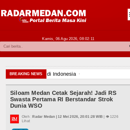
Siantar-Simalungun
Kabupaten Karo
Pakpak Bharat
Kamis, 06 Agu 2026,
08:02:13
Kabupaten Simalungun
Metropolitan
TNI POLRI
Rico Waas Nonaktifkan Lurah A
BREAKING NEWS
Hukum dan Kriminal
Sebut LSL Pengidap HIV/AIDS di
Siloam Medan Cetak Sejarah! Jadi RS
Politik
Arsenal Dibungkam Real Betis pa
Swasta Pertama RI Berstandar Strok
Dunia WSO
Hiburan
Chelsea Tumbang Ditekuk Juvent
Oleh :
Radar Medan | 12 Mei 2026, 20:01:28 WIB
| 👁 1226
Olahraga
Lihat
AC Milan Hanya Bermain Imbang 