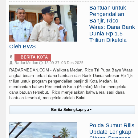
Bantuan untuk
Pengendalian
Banjir, Rico
Waas: Dana Bank
Dunia Rp 1,5
Triliun Dikelola
Oleh BWS
🔖
BERITA KOTA
Radar Medan
18:09:37, 03 Des 2025
👤
🕔
RADARMEDAN.COM - Walikota Medan, Rico Tri Putra Bayu Waas
angkat bicara terkait dana bantuan dari Bank Dunia sebesar Rp 1,5
triliun untuk program pengendalian banjir di Kota Medan. Ia
membantah bahwa Pemerintah Kota (Pemko) Medan mengelola
dana batuan tersebut. Rico menjelaskan bahwa realisasi dana
bantuan tersebut, mengelola adalah Balai . . .
Berita Selengkapnya
▸
Polda Sumut Rilis
Update Lengkap