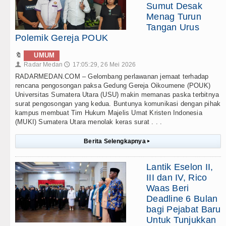
Sumut Desak
Menag Turun
Tangan Urus
Polemik Gereja POUK
🔖
UMUM
Radar Medan
17:05:29, 26 Mei 2026
👤
🕔
RADARMEDAN.COM – Gelombang perlawanan jemaat terhadap
rencana pengosongan paksa Gedung Gereja Oikoumene (POUK)
Universitas Sumatera Utara (USU) makin memanas paska terbitnya
surat pengosongan yang kedua. Buntunya komunikasi dengan pihak
kampus membuat Tim Hukum Majelis Umat Kristen Indonesia
(MUKI) Sumatera Utara menolak keras surat . . .
Berita Selengkapnya
▸
Lantik Eselon II,
III dan IV, Rico
Waas Beri
Deadline 6 Bulan
bagi Pejabat Baru
Untuk Tunjukkan