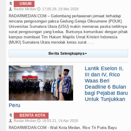
🔖
UMUM
Radar Medan
17:05:29, 26 Mei 2026
👤
🕔
RADARMEDAN.COM – Gelombang perlawanan jemaat terhadap
rencana pengosongan paksa Gedung Gereja Oikoumene (POUK)
Universitas Sumatera Utara (USU) makin memanas paska terbitnya
surat pengosongan yang kedua. Buntunya komunikasi dengan pihak
kampus membuat Tim Hukum Majelis Umat Kristen Indonesia
(MUKI) Sumatera Utara menolak keras surat . . .
Berita Selengkapnya
▸
Lantik Eselon II,
III dan IV, Rico
Waas Beri
Deadline 6 Bulan
bagi Pejabat Baru
Untuk Tunjukkan
Peru
🔖
BERITA KOTA
Radar Medan
18:53:21, 16 Apr 2026
👤
🕔
RADARMEDAN.COM - Wali Kota Medan, Rico Tri Putra Bayu