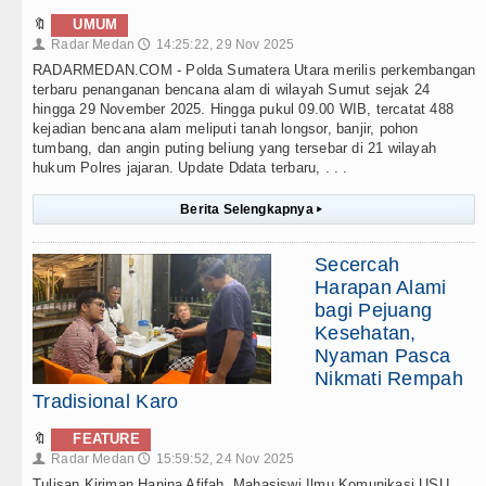
🔖
UMUM
Radar Medan
14:25:22, 29 Nov 2025
👤
🕔
RADARMEDAN.COM - Polda Sumatera Utara merilis perkembangan
terbaru penanganan bencana alam di wilayah Sumut sejak 24
hingga 29 November 2025. Hingga pukul 09.00 WIB, tercatat 488
kejadian bencana alam meliputi tanah longsor, banjir, pohon
tumbang, dan angin puting beliung yang tersebar di 21 wilayah
hukum Polres jajaran. Update Ddata terbaru, . . .
Berita Selengkapnya
▸
Secercah
Harapan Alami
bagi Pejuang
Kesehatan,
Nyaman Pasca
Nikmati Rempah
Tradisional Karo
🔖
FEATURE
Radar Medan
15:59:52, 24 Nov 2025
👤
🕔
Tulisan Kiriman Hanina Afifah, Mahasiswi Ilmu Komunikasi USU