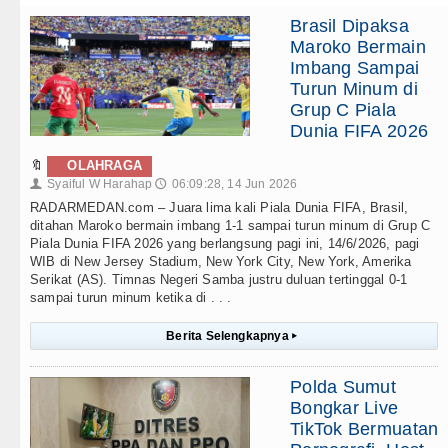
Brasil Dipaksa
Maroko Bermain
Imbang Sampai
Turun Minum di
Grup C Piala
Dunia FIFA 2026
🔖
OLAHRAGA
Syaiful W Harahap
06:09:28, 14 Jun 2026
👤
🕔
RADARMEDAN.com – Juara lima kali Piala Dunia FIFA, Brasil,
ditahan Maroko bermain imbang 1-1 sampai turun minum di Grup C
Piala Dunia FIFA 2026 yang berlangsung pagi ini, 14/6/2026, pagi
WIB di New Jersey Stadium, New York City, New York, Amerika
Serikat (AS). Timnas Negeri Samba justru duluan tertinggal 0-1
sampai turun minum ketika di . . .
Berita Selengkapnya
▸
Polda Sumut
Bongkar Live
TikTok Bermuatan