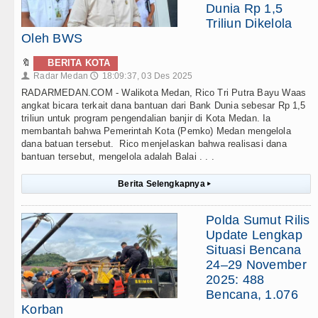
Dunia Rp 1,5
Triliun Dikelola
Oleh BWS
🔖
BERITA KOTA
Radar Medan
18:09:37, 03 Des 2025
👤
🕔
RADARMEDAN.COM - Walikota Medan, Rico Tri Putra Bayu Waas
angkat bicara terkait dana bantuan dari Bank Dunia sebesar Rp 1,5
triliun untuk program pengendalian banjir di Kota Medan. Ia
membantah bahwa Pemerintah Kota (Pemko) Medan mengelola
dana batuan tersebut. Rico menjelaskan bahwa realisasi dana
bantuan tersebut, mengelola adalah Balai . . .
Berita Selengkapnya
▸
Polda Sumut Rilis
Update Lengkap
Situasi Bencana
24–29 November
2025: 488
Bencana, 1.076
Korban