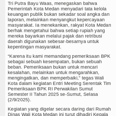
Tri Putra Bayu Waas, menegaskan bahwa
 Barat Sebagai Gay Salah Kaprah dan Ngawur
Pemerintah Kota Medan menyadari tata kelola
keuangan publik bukan sekadar soal angka dan
ga Persahabatan di Dublin 5 Agustus 2026
laporan, melainkan menyangkut kepercayaan
masyarakat. Ia menekankan, rakyat Kota Medan
ada Laga Persahabatan di Hong Kong
berhak mengetahui bahwa setiap rupiah yang
mereka bayarkan melalui pajak dan retribusi
a Sumut Hadiri Revitalisasi TK Kemala Bhayangkari 1
daerah digunakan sebesar-besarnya untuk
kepentingan masyarakat.
emprov di Binjai
“Karena itu kami memandang pemeriksaan BPK
sebagai sebuah kesempatan, bukan sebuah
n Integritas dan Inovasi Pelayanan Publik
beban. Pemeriksaan bukan untuk mencari
kesalahan, melainkan untuk mengarahkan,
Seksual Hanya Ada di Alam Pikiran
mengingatkan, dan memperbaiki,” tegas Wali
Kota dalam kegiatan Entri Meeting Serentak Tim
li Imran Sebut TNI Terus Rampungkan Jembatan Pasca
Pemeriksaan BPK RI Perwakilan Sumut
Semester II Tahun 2025 se-Sumut, Selasa
(2/9/2025).
ru di Indonesia
Kegiatan yang digelar secara daring dari Rumah
egaskan Tak Toleransi Penyalahgunaan Wewenang
Dinas Wali Kota Medan ini turut dihadiri Kepala