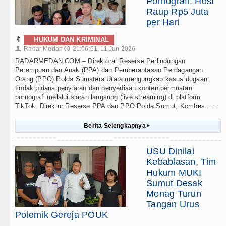
Pornografi, Host
Raup Rp5 Juta
per Hari
🔖
HUKUM DAN KRIMINAL
Radar Medan
21:06:51, 11 Jun 2026
👤
🕔
RADARMEDAN.COM – Direktorat Reserse Perlindungan
Perempuan dan Anak (PPA) dan Pemberantasan Perdagangan
Orang (PPO) Polda Sumatera Utara mengungkap kasus dugaan
tindak pidana penyiaran dan penyediaan konten bermuatan
pornografi melalui siaran langsung (live streaming) di platform
TikTok. Direktur Reserse PPA dan PPO Polda Sumut, Kombes . . .
Berita Selengkapnya
▸
USU Dinilai
Kebablasan, Tim
Hukum MUKI
Sumut Desak
Menag Turun
Tangan Urus
Polemik Gereja POUK