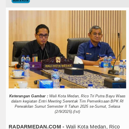
Teknologi
BERITA KOTA
 Barat Sebagai Gay Salah Kaprah dan Ngawur
Internasional
ga Persahabatan di Dublin 5 Agustus 2026
Wisata
ada Laga Persahabatan di Hong Kong
TIPS dan TRIK
a Sumut Hadiri Revitalisasi TK Kemala Bhayangkari 1
+ Lainnya
emprov di Binjai
Video
n Integritas dan Inovasi Pelayanan Publik
Kesehatan
Seksual Hanya Ada di Alam Pikiran
Kuliner
li Imran Sebut TNI Terus Rampungkan Jembatan Pasca
Keterangan Gambar :
Wali Kota Medan, Rico Tri Putra Bayu Waas
Siraman Rohani
dalam kegiatan Entri Meeting Serentak Tim Pemeriksaan BPK RI
Perwakilan Sumut Semester II Tahun 2025 se-Sumut, Selasa
(2/9/2025).(Ist)
ru di Indonesia
egaskan Tak Toleransi Penyalahgunaan Wewenang
RADARMEDAN.COM -
Wali Kota Medan, Rico