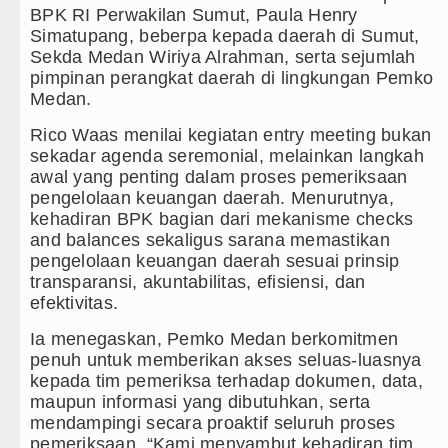
BPK RI Perwakilan Sumut, Paula Henry
 Barat Sebagai Gay Salah Kaprah dan Ngawur
Simatupang, beberpa kepada daerah di Sumut,
Sekda Medan Wiriya Alrahman, serta sejumlah
ga Persahabatan di Dublin 5 Agustus 2026
pimpinan perangkat daerah di lingkungan Pemko
Medan.
ada Laga Persahabatan di Hong Kong
Rico Waas menilai kegiatan entry meeting bukan
a Sumut Hadiri Revitalisasi TK Kemala Bhayangkari 1
sekadar agenda seremonial, melainkan langkah
awal yang penting dalam proses pemeriksaan
emprov di Binjai
pengelolaan keuangan daerah. Menurutnya,
kehadiran BPK bagian dari mekanisme checks
and balances sekaligus sarana memastikan
pengelolaan keuangan daerah sesuai prinsip
transparansi, akuntabilitas, efisiensi, dan
efektivitas.
Ia menegaskan, Pemko Medan berkomitmen
penuh untuk memberikan akses seluas-luasnya
kepada tim pemeriksa terhadap dokumen, data,
maupun informasi yang dibutuhkan, serta
mendampingi secara proaktif seluruh proses
pemeriksaan. “Kami menyambut kehadiran tim