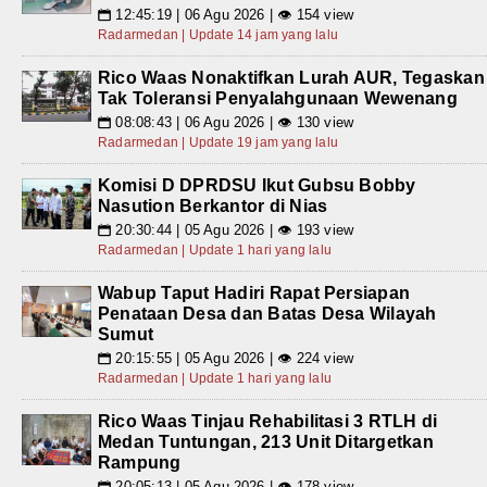
12:45:19 | 06 Agu 2026 | 👁 154 view
📅
Radarmedan | Update 14 jam yang lalu
Rico Waas Nonaktifkan Lurah AUR, Tegaskan
Tak Toleransi Penyalahgunaan Wewenang
08:08:43 | 06 Agu 2026 | 👁 130 view
📅
Radarmedan | Update 19 jam yang lalu
Komisi D DPRDSU Ikut Gubsu Bobby
Nasution Berkantor di Nias
20:30:44 | 05 Agu 2026 | 👁 193 view
📅
Radarmedan | Update 1 hari yang lalu
Wabup Taput Hadiri Rapat Persiapan
Penataan Desa dan Batas Desa Wilayah
Sumut
20:15:55 | 05 Agu 2026 | 👁 224 view
📅
Radarmedan | Update 1 hari yang lalu
Rico Waas Tinjau Rehabilitasi 3 RTLH di
Medan Tuntungan, 213 Unit Ditargetkan
Rampung
20:05:13 | 05 Agu 2026 | 👁 178 view
📅