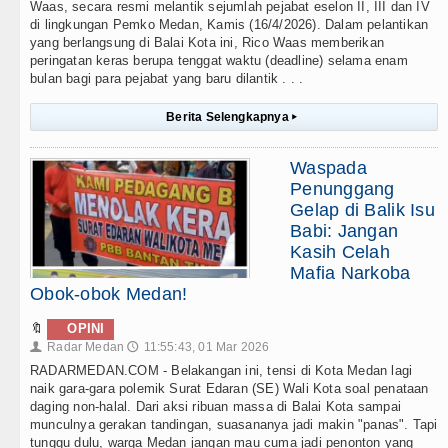
Waas, secara resmi melantik sejumlah pejabat eselon II, III dan IV
di lingkungan Pemko Medan, Kamis (16/4/2026). Dalam pelantikan
yang berlangsung di Balai Kota ini, Rico Waas memberikan
peringatan keras berupa tenggat waktu (deadline) selama enam
bulan bagi para pejabat yang baru dilantik . . .
Berita Selengkapnya
▸
Waspada
Penunggang
Gelap di Balik Isu
Babi: Jangan
Kasih Celah
Mafia Narkoba
Obok-obok Medan!
🔖
OPINI
Radar Medan
11:55:43, 01 Mar 2026
👤
🕔
RADARMEDAN.COM - Belakangan ini, tensi di Kota Medan lagi
naik gara-gara polemik Surat Edaran (SE) Wali Kota soal penataan
daging non-halal. Dari aksi ribuan massa di Balai Kota sampai
munculnya gerakan tandingan, suasananya jadi makin "panas". Tapi
tunggu dulu, warga Medan jangan mau cuma jadi penonton yang