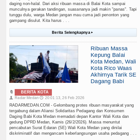
daging non-halal. Dari aksi ribuan massa di Balai Kota sampai
munculnya gerakan tandingan, suasananya jadi makin "panas". Tapi
tunggu dulu, warga Medan jangan mau cuma jadi penonton yang
gampang disulut. Kita harus . . .
Berita Selengkapnya
▸
Ribuan Massa
Kepung Balai
Kota Medan, Wali
Kota Rico Waas
Akhirnya Tarik SE
Dagang Babi
🔖
BERITA KOTA
Radar Medan
20:01:13, 26 Feb 2026
👤
🕔
RADARMEDAN.COM - Gelombang protes ribuan masyarakat yang
tergabung dalam Aliansi Solidaritas Pedagang dan Konsumen
Daging Babi Kota Medan memadati depan Kantor Wali Kota dan
gedung DPRD Medan, Kamis (26/2/2026). Massa menuntut
pencabutan Surat Edaran (SE) Wali Kota Medan yang dinilai
diskriminatif dan mengancam keberlangsungan usaha pedagang . . .