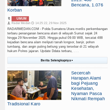
Bencana, 1.076
Korban
🔖
UMUM
Radar Medan
14:25:22, 29 Nov 2025
👤
🕔
RADARMEDAN.COM - Polda Sumatera Utara merilis perkembangan
terbaru penanganan bencana alam di wilayah Sumut sejak 24
hingga 29 November 2025. Hingga pukul 09.00 WIB, tercatat 488
kejadian bencana alam meliputi tanah longsor, banjir, pohon
tumbang, dan angin puting beliung yang tersebar di 21 wilayah
hukum Polres jajaran. Update Ddata terbaru, . . .
Berita Selengkapnya
▸
Secercah
Harapan Alami
bagi Pejuang
Kesehatan,
Nyaman Pasca
Nikmati Rempah
Tradisional Karo