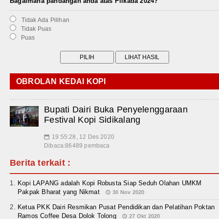
Bagaimana pandangan anda atas Pilkada 2024?
Tidak Ada Pilihan
Tidak Puas
Puas
OBROLAN KEDAI KOPI
Bupati Dairi Buka Penyelenggaraan
Festival Kopi Sidikalang
19:55:28, 12 Des 2020
📅
Dibaca:86489 pembaca
Berita terkait :
Kopi LAPANG adalah Kopi Robusta Siap Seduh Olahan UMKM
Pakpak Bharat yang Nikmat
30 Nov 2020
Ketua PKK Dairi Resmikan Pusat Pendidikan dan Pelatihan Poktan
Ramos Coffee Desa Dolok Tolong
27 Okt 2020