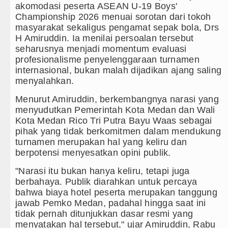
Danrem 011 Lilawangsa Brigjen 
akomodasi peserta ASEAN U-19 Boys'
Aceh
Championship 2026 menuai sorotan dari tokoh
masyarakat sekaligus pengamat sepak bola, Drs
Era Baru Pengobatan Pasien Kank
H Amiruddin. Ia menilai persoalan tersebut
seharusnya menjadi momentum evaluasi
Rico Waas Nonaktifkan Lurah A
profesionalisme penyelenggaraan turnamen
internasional, bukan malah dijadikan ajang saling
PSG vs Manchester United Laga 
menyalahkan.
Menurut Amiruddin, berkembangnya narasi yang
Juventus vs Inter Milan Persaha
menyudutkan Pemerintah Kota Medan dan Wali
Kota Medan Rico Tri Putra Bayu Waas sebagai
Real Madrid Tandang ke Ferencv
pihak yang tidak berkomitmen dalam mendukung
turnamen merupakan hal yang keliru dan
Bupati Taput Sambut Kunjungan K
berpotensi menyesatkan opini publik.
PD AIJ Sumut Kembali Amankan A
"Narasi itu bukan hanya keliru, tetapi juga
berbahaya. Publik diarahkan untuk percaya
Bupati Toba Lantik 39 Pejabat, T
bahwa biaya hotel peserta merupakan tanggung
jawab Pemko Medan, padahal hingga saat ini
LGB Minus T dan Q Sebagai Orien
tidak pernah ditunjukkan dasar resmi yang
menyatakan hal tersebut," ujar Amiruddin, Rabu