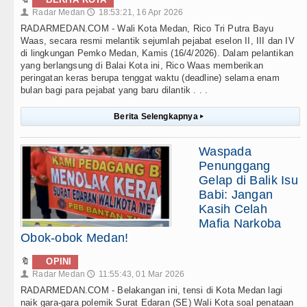
Radar Medan
18:53:21, 16 Apr 2026
👤
🕔
RADARMEDAN.COM - Wali Kota Medan, Rico Tri Putra Bayu
Waas, secara resmi melantik sejumlah pejabat eselon II, III dan IV
di lingkungan Pemko Medan, Kamis (16/4/2026). Dalam pelantikan
yang berlangsung di Balai Kota ini, Rico Waas memberikan
peringatan keras berupa tenggat waktu (deadline) selama enam
bulan bagi para pejabat yang baru dilantik . . .
Berita Selengkapnya
▸
Waspada
Penunggang
Gelap di Balik Isu
Babi: Jangan
Kasih Celah
Mafia Narkoba
Obok-obok Medan!
🔖
OPINI
Radar Medan
11:55:43, 01 Mar 2026
👤
🕔
RADARMEDAN.COM - Belakangan ini, tensi di Kota Medan lagi
naik gara-gara polemik Surat Edaran (SE) Wali Kota soal penataan