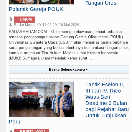
Tangan Urus
Polemik Gereja POUK
🔖
UMUM
Radar Medan
17:05:29, 26 Mei 2026
👤
🕔
RADARMEDAN.COM – Gelombang perlawanan jemaat terhadap
rencana pengosongan paksa Gedung Gereja Oikoumene (POUK)
Universitas Sumatera Utara (USU) makin memanas paska terbitnya
surat pengosongan yang kedua. Buntunya komunikasi dengan pihak
kampus membuat Tim Hukum Majelis Umat Kristen Indonesia
(MUKI) Sumatera Utara menolak keras surat . . .
Berita Selengkapnya
▸
Lantik Eselon II,
III dan IV, Rico
Waas Beri
Deadline 6 Bulan
bagi Pejabat Baru
Untuk Tunjukkan
Peru
🔖
BERITA KOTA