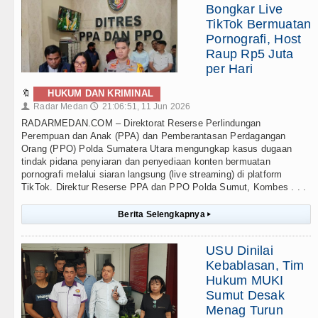
Bongkar Live
TikTok Bermuatan
Pornografi, Host
Raup Rp5 Juta
per Hari
🔖
HUKUM DAN KRIMINAL
Radar Medan
21:06:51, 11 Jun 2026
👤
🕔
RADARMEDAN.COM – Direktorat Reserse Perlindungan
Perempuan dan Anak (PPA) dan Pemberantasan Perdagangan
Orang (PPO) Polda Sumatera Utara mengungkap kasus dugaan
tindak pidana penyiaran dan penyediaan konten bermuatan
pornografi melalui siaran langsung (live streaming) di platform
TikTok. Direktur Reserse PPA dan PPO Polda Sumut, Kombes . . .
Berita Selengkapnya
▸
USU Dinilai
Kebablasan, Tim
Hukum MUKI
Sumut Desak
Menag Turun