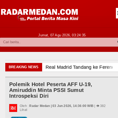
Siantar-Simalungun
Kabupaten Karo
Pakpak Bharat
Jumat, 07 Agu 2026,
03:24:36
Kabupaten Simalungun
Metropolitan
TNI POLRI
Real Madrid Tandang ke Ferencv
BREAKING NEWS
Hukum dan Kriminal
Bupati Taput Sambut Kunjungan K
Polemik Hotel Peserta AFF U-19,
Politik
PD AIJ Sumut Kembali Amankan A
Amiruddin Minta PSSI Sumut
Introspeksi Diri
Hiburan
Bupati Toba Lantik 39 Pejabat, T
Oleh :
Radar Medan | 03 Jun 2026, 14:36:00 WIB
| 👁 382
Olahraga
Lihat
LGB Minus T dan Q Sebagai Orien