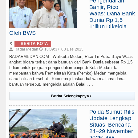
Pengendalian
Banjir, Rico
Waas: Dana Bank
Dunia Rp 1,5
Triliun Dikelola
Oleh BWS
🔖
BERITA KOTA
Radar Medan
18:09:37, 03 Des 2025
👤
🕔
RADARMEDAN.COM - Walikota Medan, Rico Tri Putra Bayu Waas
angkat bicara terkait dana bantuan dari Bank Dunia sebesar Rp 1,5
triliun untuk program pengendalian banjir di Kota Medan. Ia
membantah bahwa Pemerintah Kota (Pemko) Medan mengelola
dana batuan tersebut. Rico menjelaskan bahwa realisasi dana
bantuan tersebut, mengelola adalah Balai . . .
Berita Selengkapnya
▸
Polda Sumut Rilis
Update Lengkap
Situasi Bencana
24–29 November
2025: 488