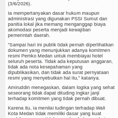
Danrem 011 Lilawangsa Brigjen 
(3/6/2026).
Aceh
Ia mempertanyakan dasar hukum maupun
Era Baru Pengobatan Pasien Kank
administrasi yang digunakan PSSI Sumut dan
panitia lokal jika memang menganggap biaya
Rico Waas Nonaktifkan Lurah A
akomodasi peserta menjadi kewajiban
pemerintah daerah.
PSG vs Manchester United Laga 
"Sampai hari ini publik tidak pernah diperlihatkan
dokumen yang menunjukkan adanya komitmen
Juventus vs Inter Milan Persaha
resmi Pemko Medan untuk membiayai hotel
seluruh peserta. Tidak ada keputusan anggaran,
tidak ada nota kesepahaman yang
dipublikasikan, dan tidak ada surat pernyataan
resmi yang menyebutkan hal itu," katanya.
Amiruddin menegaskan, dalam logika yang sehat
seseorang tidak dapat dituding ingkar janji
terhadap komitmen yang tidak pernah dibuat.
Karena itu, ia menilai tudingan terhadap Wali
Kota Medan tidak memiliki dasar yang kuat