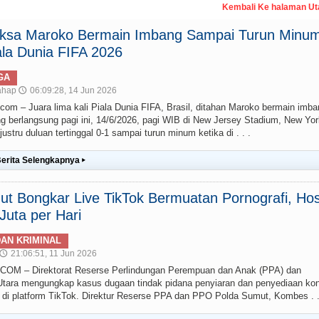
Kembali Ke halaman U
paksa Maroko Bermain Imbang Sampai Turun Minum
la Dunia FIFA 2026
GA
ahap
06:09:28, 14 Jun 2026
🕔
– Juara lima kali Piala Dunia FIFA, Brasil, ditahan Maroko bermain imba
g berlangsung pagi ini, 14/6/2026, pagi WIB di New Jersey Stadium, New Yor
stru duluan tertinggal 0-1 sampai turun minum ketika di . . .
erita Selengkapnya
▸
t Bongkar Live TikTok Bermuatan Pornografi, Hos
uta per Hari
AN KRIMINAL
21:06:51, 11 Jun 2026
🕔
 – Direktorat Reserse Perlindungan Perempuan dan Anak (PPA) dan
ara mengungkap kasus dugaan tindak pidana penyiaran dan penyediaan ko
g) di platform TikTok. Direktur Reserse PPA dan PPO Polda Sumut, Kombes . .