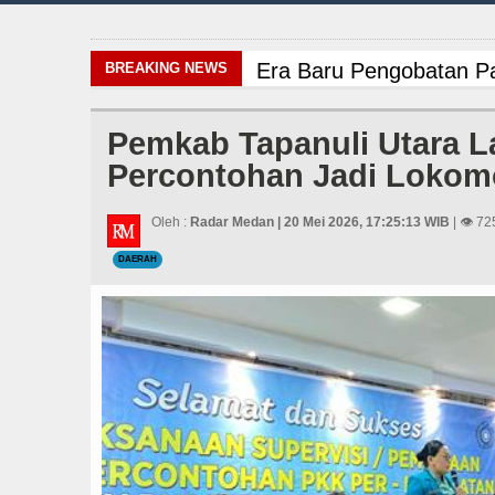
Era Baru Pengobatan Pa
BREAKING NEWS
Arsenal Dibungkam Real
Pemkab Tapanuli Utara L
Percontohan Jadi Lokom
PD AIJ Sumut Kembali A
Danrem 011 Lilawangsa 
Oleh :
Radar Medan | 20 Mei 2026, 17:25:13 WIB
| 👁 72
DAERAH
Sebut LSL Pengidap HI
Bupati Taput Sambut Ku
LGB Minus T dan Q Seba
Rico Waas Nonaktifkan
Chelsea Tumbang Ditek