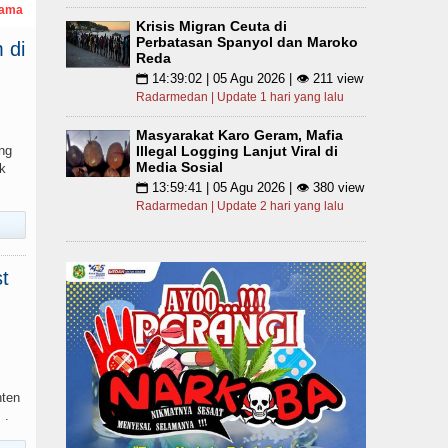
tama
Krisis Migran Ceuta di
Perbatasan Spanyol dan Maroko
 di
Reda
14:39:02 | 05 Agu 2026 | 👁 211 view
📅
Radarmedan | Update 1 hari yang lalu
Masyarakat Karo Geram, Mafia
ng
Illegal Logging Lanjut Viral di
Media Sosial
k
13:59:41 | 05 Agu 2026 | 👁 380 view
📅
Radarmedan | Update 2 hari yang lalu
t
nten
 .