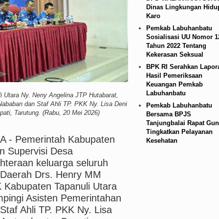
Dinas Lingkungan Hidu
ejabat, Tekankan Integritas dan Inovasi Pelayanan 
Karo
Pemkab Labuhanbatu
Sosialisasi UU Nomor 1
Tahun 2022 Tentang
Kekerasan Seksual
BPK RI Serahkan Lapor
Hasil Pemeriksaan
Keuangan Pemkab
Labuhanbatu
Utara Ny. Neny Angelina JTP Hutabarat,
ababan dan Staf Ahli TP. PKK Ny. Lisa Deni
Pemkab Labuhanbatu
ati, Tarutung. (Rabu, 20 Mei 2026)
Bersama BPJS
Tanjungbalai Rapat Gun
Tingkatkan Pelayanan
 ‎Pemerintah Kabupaten
Kesehatan
n Supervisi Desa
teraan keluarga seluruh
s Daerah Drs. Henry MM
 Kabupaten Tapanuli Utara
mpingi Asisten Pemerintahan
af Ahli TP. PKK Ny. Lisa