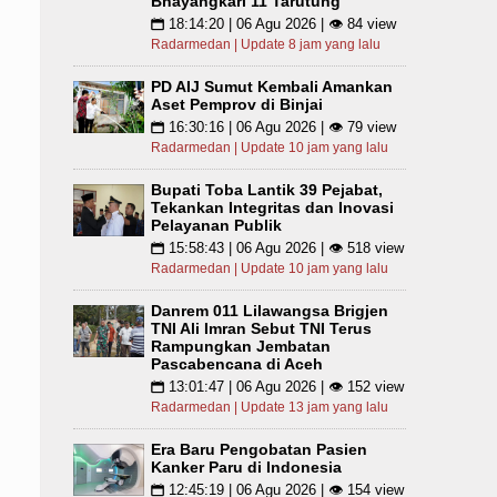
Bhayangkari 11 Tarutung
18:14:20 | 06 Agu 2026 | 👁 84 view
📅
Radarmedan | Update 8 jam yang lalu
PD AIJ Sumut Kembali Amankan
Aset Pemprov di Binjai
16:30:16 | 06 Agu 2026 | 👁 79 view
📅
Radarmedan | Update 10 jam yang lalu
Bupati Toba Lantik 39 Pejabat,
Tekankan Integritas dan Inovasi
Pelayanan Publik
15:58:43 | 06 Agu 2026 | 👁 518 view
📅
Radarmedan | Update 10 jam yang lalu
Danrem 011 Lilawangsa Brigjen
TNI Ali Imran Sebut TNI Terus
Rampungkan Jembatan
Pascabencana di Aceh
13:01:47 | 06 Agu 2026 | 👁 152 view
📅
Radarmedan | Update 13 jam yang lalu
Era Baru Pengobatan Pasien
Kanker Paru di Indonesia
12:45:19 | 06 Agu 2026 | 👁 154 view
📅