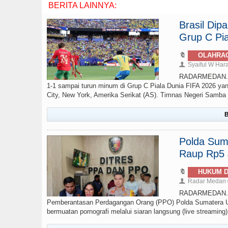
BERITA LAINNYA:
Brasil Di
Grup C Pia
🔖
OLAHRA
Syaiful W Har
👤
RADARMEDAN.com 
1-1 sampai turun minum di Grup C Piala Dunia FIFA 2026 yan
City, New York, Amerika Serikat (AS). Timnas Negeri Samba ju
B
Polda Sumu
Raup Rp5 J
🔖
HUKUM D
Radar Medan
👤
RADARMEDAN.COM
Pemberantasan Perdagangan Orang (PPO) Polda Sumatera Ut
bermuatan pornografi melalui siaran langsung (live streamin