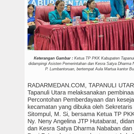
Bupati Toba Lantik 39 P
Keterangan Gambar :
Ketua TP PKK Kabupaten Tapanuli 
didampingi Asisten Pemerintahan dan Kesra Satya Dharma N
P. Lumbantoruan, bertempat Aula Martua kantor Bup
RADARMEDAN.COM, TAPANULI UTARA -
Tapanuli Utara melaksanakan pembinaa
Percontohan Pemberdayaan dan kesejah
kecamatan yang dibuka oleh Sekretari
Sitompul, M. Si, bersama Ketua TP PKK
Ny. Neny Angelina JTP Hutabarat, dida
dan Kesra Satya Dharma Nababan dan St