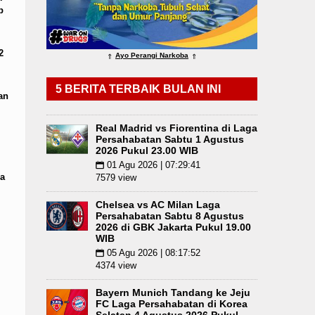
p
Publik
LGB Minus T dan Q Sebagai Orientasi Sek
2
Ayo Perangi Narkoba
⇑
⇑
5 BERITA TERBAIK BULAN INI
an
Real Madrid vs Fiorentina di Laga
Persahabatan Sabtu 1 Agustus
2026 Pukul 23.00 WIB
01 Agu 2026 | 07:29:41
📅
a
7579 view
Chelsea vs AC Milan Laga
Persahabatan Sabtu 8 Agustus
2026 di GBK Jakarta Pukul 19.00
WIB
05 Agu 2026 | 08:17:52
📅
4374 view
Bayern Munich Tandang ke Jeju
FC Laga Persahabatan di Korea