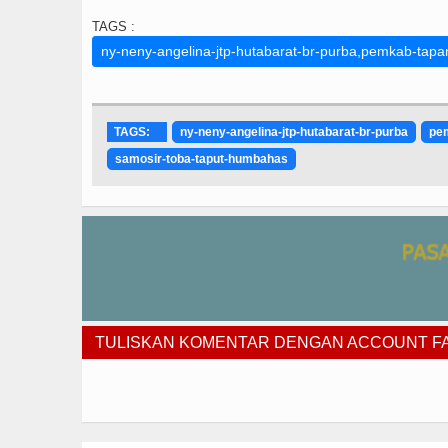
TAGS :
ny-neny-angelina-jtp-hutabarat-br-purba,pemkab-tapa
TAGS:
ny-neny-angelina-jtp-hutabarat-br-purba
pem
samosir-toba-taput-humbahas
TULISKAN KOMENTAR DENGAN ACCOUNT 