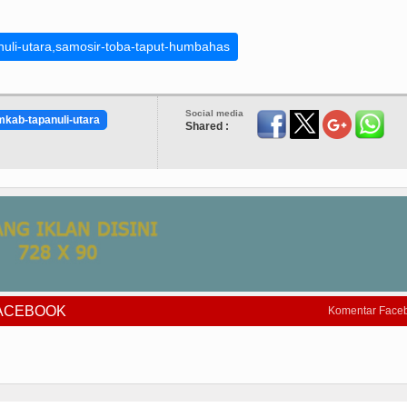
nuli-utara,samosir-toba-taput-humbahas
Social media
kab-tapanuli-utara
Shared :
FACEBOOK
Komentar Face