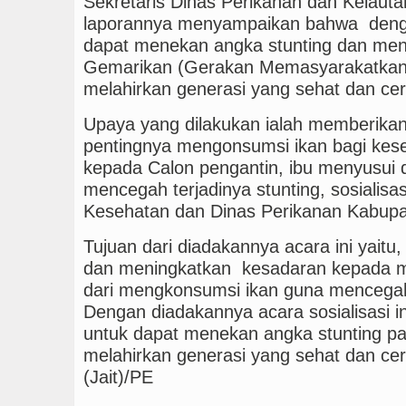
Sekretaris Dinas Perikanan dan Kelaut
laporannya menyampaikan bahwa denga
dapat menekan angka stunting dan m
Gemarikan (Gerakan Memasyarakatkan
melahirkan generasi yang sehat dan ce
Upaya yang dilakukan ialah memberika
pentingnya mengonsumsi ikan bagi kes
kepada Calon pengantin, ibu menyusui d
mencegah terjadinya stunting, sosialisas
Kesehatan dan Dinas Perikanan Kabup
Tujuan dari diadakannya acara ini yai
dan meningkatkan kesadaran kepada m
dari mengkonsumsi ikan guna mencegah
Dengan diadakannya acara sosialisasi i
untuk dapat menekan angka stunting p
melahirkan generasi yang sehat dan cer
(Jait)/PE