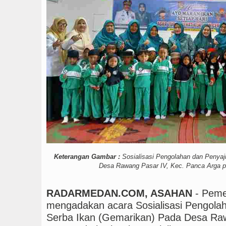
Gubsu Bobby Prioritaska
Dugaan Penyimpangan D
PSG vs Manchester Unit
Keterangan Gambar :
Sosialisasi Pengolahan dan Penyaj
Desa Rawang Pasar IV, Kec. Panca Arga pad
RADARMEDAN.COM, ASAHAN
- Peme
mengadakan acara Sosialisasi Pengola
Serba Ikan (Gemarikan) Pada Desa Raw