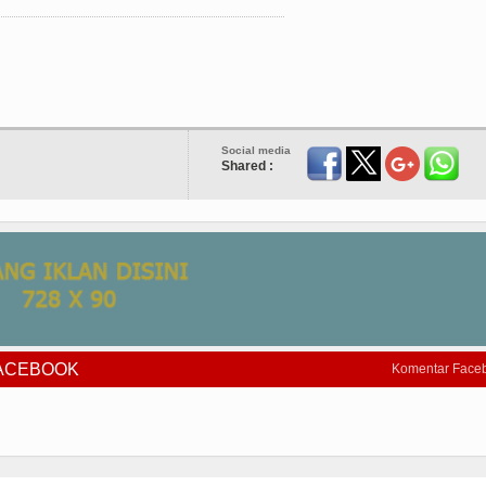
Social media
Shared :
FACEBOOK
Komentar Face