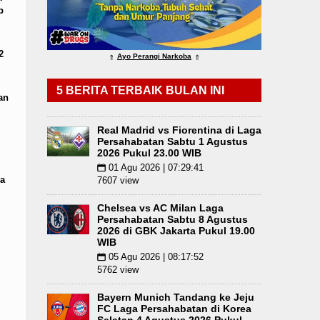
p
omi Mulai Dibenahi
Duta Genre Harus Jadi Peng
g Angkola
Risiko Tertular HIV/AIDS Melalui H
2
Ayo Perangi Narkoba
⇑
⇑
 Pukul 22.00 WIB
5 BERITA TERBAIK BULAN INI
an
Real Madrid vs Fiorentina di Laga
Persahabatan Sabtu 1 Agustus
2026 Pukul 23.00 WIB
01 Agu 2026 | 07:29:41
📅
a
7607 view
Chelsea vs AC Milan Laga
Persahabatan Sabtu 8 Agustus
2026 di GBK Jakarta Pukul 19.00
WIB
05 Agu 2026 | 08:17:52
📅
5762 view
Bayern Munich Tandang ke Jeju
FC Laga Persahabatan di Korea