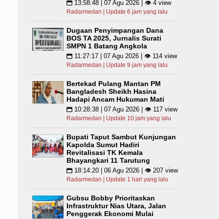
13:58:48 | 07 Agu 2026 | 👁 4 view
📅
Radarmedan | Update 6 jam yang lalu
Dugaan Penyimpangan Dana
BOS TA 2025, Jurnalis Surati
SMPN 1 Batang Angkola
11:27:17 | 07 Agu 2026 | 👁 114 view
📅
Radarmedan | Update 9 jam yang lalu
Bertekad Pulang Mantan PM
Bangladesh Sheikh Hasina
Hadapi Ancam Hukuman Mati
10:28:38 | 07 Agu 2026 | 👁 117 view
📅
Radarmedan | Update 10 jam yang lalu
Bupati Taput Sambut Kunjungan
Kapolda Sumut Hadiri
Revitalisasi TK Kemala
Bhayangkari 11 Tarutung
18:14:20 | 06 Agu 2026 | 👁 207 view
📅
Radarmedan | Update 1 hari yang lalu
Gubsu Bobby Prioritaskan
Infrastruktur Nias Utara, Jalan
Penggerak Ekonomi Mulai