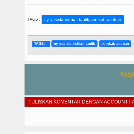
TAGS :
ny-yusnila-indriati-taufik,pemkab-asahan
TAGS:
ny-yusnila-indriati-taufik
pemkab-asahan
TULISKAN KOMENTAR DENGAN ACCOUNT 