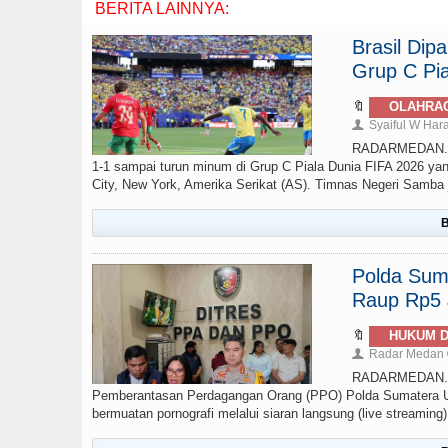
BERITA LAINNYA:
Brasil Di
Grup C Pia
🔖
OLAHRA
Syaiful W Har
👤
RADARMEDAN.com 
1-1 sampai turun minum di Grup C Piala Dunia FIFA 2026 yan
City, New York, Amerika Serikat (AS). Timnas Negeri Samba ju
B
Polda Sumu
Raup Rp5 J
🔖
HUKUM D
Radar Medan
👤
RADARMEDAN.COM
Pemberantasan Perdagangan Orang (PPO) Polda Sumatera Ut
bermuatan pornografi melalui siaran langsung (live streamin