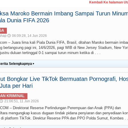
Kembali Ke halaman U
paksa Maroko Bermain Imbang Sampai Turun Minum
la Dunia FIFA 2026
GA
ahap
06:09:28, 14 Jun 2026
🕔
– Juara lima kali Piala Dunia FIFA, Brasil, ditahan Maroko bermain imba
g berlangsung pagi ini, 14/6/2026, pagi WIB di New Jersey Stadium, New Yor
stru duluan tertinggal 0-1 sampai turun minum ketika di . . .
erita Selengkapnya
▸
t Bongkar Live TikTok Bermuatan Pornografi, Hos
uta per Hari
AN KRIMINAL
21:06:51, 11 Jun 2026
🕔
 – Direktorat Reserse Perlindungan Perempuan dan Anak (PPA) dan
ara mengungkap kasus dugaan tindak pidana penyiaran dan penyediaan ko
g) di platform TikTok. Direktur Reserse PPA dan PPO Polda Sumut, Kombes . .