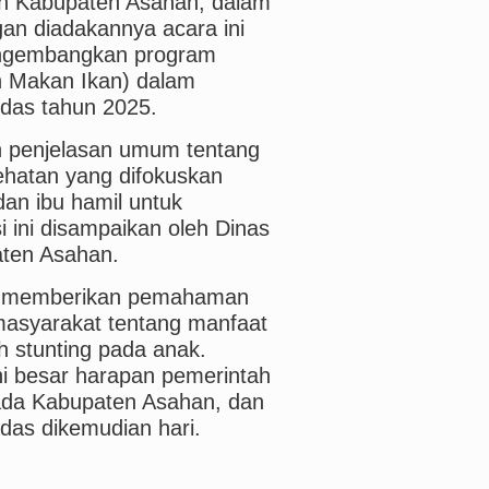
an Kabupaten Asahan, dalam
n diadakannya acara ini
engembangkan program
 Makan Ikan) dalam
rdas tahun 2025.
n penjelasan umum tentang
ehatan yang difokuskan
an ibu hamil untuk
i ini disampaikan oleh Dinas
aten Asahan.
tu, memberikan pemahaman
asyarakat tentang manfaat
 stunting pada anak.
ni besar harapan pemerintah
ada Kabupaten Asahan, dan
das dikemudian hari.