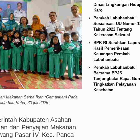
Dinas Lingkungan Hidu
n Infrastruktur Nias Utara, Jalan Penggerak Ekon
Karo
Pemkab Labuhanbatu
ana BOS TA 2025, Jurnalis Surati SMPN 1 Batan
Sosialisasi UU Nomor 1
Tahun 2022 Tentang
ed Laga Persahabatan di Swedia 8 Agustus 2026
Kekerasan Seksual
BPK RI Serahkan Lapor
Hasil Pemeriksaan
Keuangan Pemkab
Labuhanbatu
Pemkab Labuhanbatu
Bersama BPJS
Tanjungbalai Rapat Gun
Tingkatkan Pelayanan
Kesehatan
ian Makanan Serba Ikan (Gemarikan) Pada
a hari Rabu, 30 juli 2025.
rintah Kabupaten Asahan
han dan Penyajian Makanan
ang Pasar IV, Kec. Panca