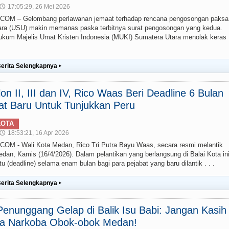
17:05:29, 26 Mei 2026
🕔
M – Gelombang perlawanan jemaat terhadap rencana pengosongan paksa
ra (USU) makin memanas paska terbitnya surat pengosongan yang kedua.
um Majelis Umat Kristen Indonesia (MUKI) Sumatera Utara menolak keras
erita Selengkapnya
▸
lon II, III dan IV, Rico Waas Beri Deadline 6 Bulan
at Baru Untuk Tunjukkan Peru
KOTA
18:53:21, 16 Apr 2026
🕔
 - Wali Kota Medan, Rico Tri Putra Bayu Waas, secara resmi melantik
edan, Kamis (16/4/2026). Dalam pelantikan yang berlangsung di Balai Kota ini
(deadline) selama enam bulan bagi para pejabat yang baru dilantik . . .
erita Selengkapnya
▸
enunggang Gelap di Balik Isu Babi: Jangan Kasih
ia Narkoba Obok-obok Medan!