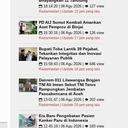
Bhayangkari 11 Tarutung
18:14:20 | 06 Agu 2026 | 👁 127 view
📅
Radarmedan | Update 15 jam yang lalu
PD AIJ Sumut Kembali Amankan
Aset Pemprov di Binjai
16:30:16 | 06 Agu 2026 | 👁 126 view
📅
Radarmedan | Update 17 jam yang lalu
Bupati Toba Lantik 39 Pejabat,
Tekankan Integritas dan Inovasi
Pelayanan Publik
15:58:43 | 06 Agu 2026 | 👁 646 view
📅
Radarmedan | Update 18 jam yang lalu
Danrem 011 Lilawangsa Brigjen
TNI Ali Imran Sebut TNI Terus
Rampungkan Jembatan
Pascabencana di Aceh
13:01:47 | 06 Agu 2026 | 👁 202 view
📅
Radarmedan | Update 20 jam yang lalu
Era Baru Pengobatan Pasien
Kanker Paru di Indonesia
12:45:19 | 06 Agu 2026 | 👁 193 view
📅