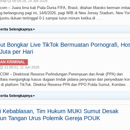
ahap
06:09:28, 14 Jun 2026
🕔
– Juara lima kali Piala Dunia FIFA, Brasil, ditahan Maroko bermain imba
g berlangsung pagi ini, 14/6/2026, pagi WIB di New Jersey Stadium, New Yor
stru duluan tertinggal 0-1 sampai turun minum ketika di . . .
erita Selengkapnya
▸
t Bongkar Live TikTok Bermuatan Pornografi, Hos
uta per Hari
AN KRIMINAL
21:06:51, 11 Jun 2026
🕔
 – Direktorat Reserse Perlindungan Perempuan dan Anak (PPA) dan
ara mengungkap kasus dugaan tindak pidana penyiaran dan penyediaan ko
g) di platform TikTok. Direktur Reserse PPA dan PPO Polda Sumut, Kombes . .
erita Selengkapnya
▸
ai Kebablasan, Tim Hukum MUKI Sumut Desak
un Tangan Urus Polemik Gereja POUK