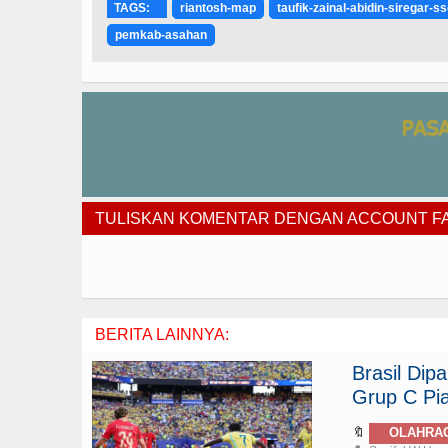
TAGS:
riantosh-map
taufik-zainal-abidin-siregar-s
pemkab-asahan
TULISKAN KOMENTAR DENGAN ACCOUNT 
BERITA LAINNYA:
Brasil Di
Grup C Pia
🔖
OLAHRA