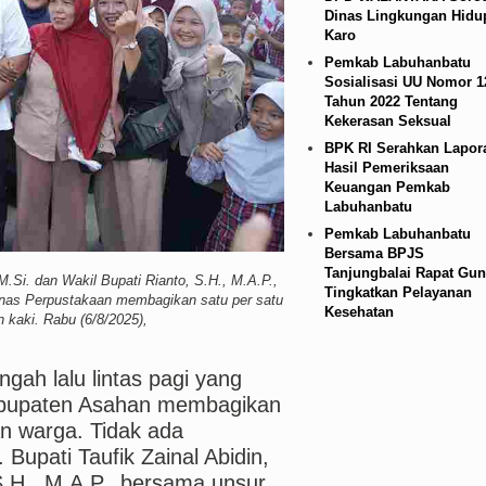
Dinas Lingkungan Hidu
00.00 WIB
Bupati Taput Sambut Kunjungan Kapol
Karo
Pemkab Labuhanbatu
Sosialisasi UU Nomor 1
Tahun 2022 Tentang
Kekerasan Seksual
BPK RI Serahkan Lapor
Hasil Pemeriksaan
Keuangan Pemkab
Labuhanbatu
Pemkab Labuhanbatu
Bersama BPJS
Tanjungbalai Rapat Gun
M.Si. dan Wakil Bupati Rianto, S.H., M.A.P.,
Tingkatkan Pelayanan
Dinas Perpustakaan membagikan satu per satu
Kesehatan
 kaki. Rabu (6/8/2025),
ngah lalu lintas pagi yang
Kabupaten Asahan membagikan
n warga. Tidak ada
Bupati Taufik Zainal Abidin,
S.H., M.A.P., bersama unsur