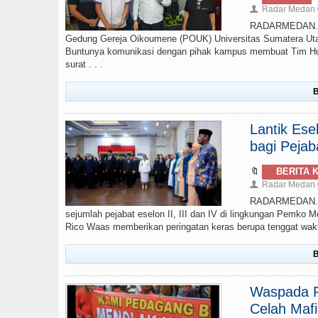
Radar Medan
👤
RADARMEDAN.CO
Gedung Gereja Oikoumene (POUK) Universitas Sumatera Uta
Buntunya komunikasi dengan pihak kampus membuat Tim Huk
surat . . .
B
Lantik Ese
bagi Pejab
🔖
BERITA 
Radar Medan
👤
RADARMEDAN.COM
sejumlah pejabat eselon II, III dan IV di lingkungan Pemko M
Rico Waas memberikan peringatan keras berupa tenggat waktu 
B
Waspada P
Celah Maf