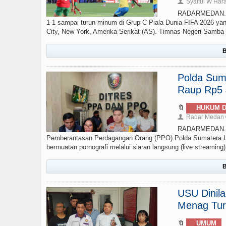
Syaiful W Har
👤
RADARMEDAN.com 
1-1 sampai turun minum di Grup C Piala Dunia FIFA 2026 yan
City, New York, Amerika Serikat (AS). Timnas Negeri Samba ju
B
Polda Sumu
Raup Rp5 J
🔖
HUKUM D
Radar Medan
👤
RADARMEDAN.COM
Pemberantasan Perdagangan Orang (PPO) Polda Sumatera Ut
bermuatan pornografi melalui siaran langsung (live streamin
B
USU Dinil
Menag Tur
🔖
UMUM