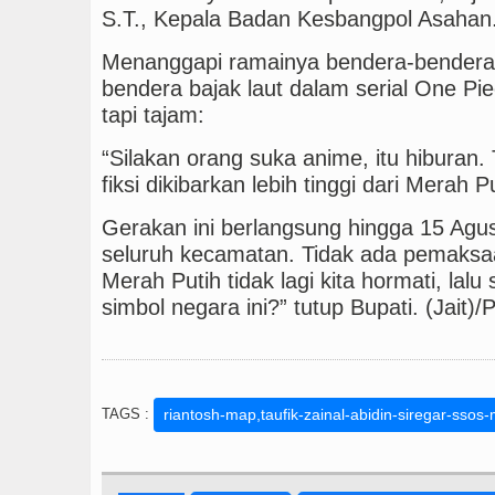
S.T., Kepala Badan Kesbangpol Asahan
Menanggapi ramainya bendera-bendera fi
bendera bajak laut dalam serial One Pi
tapi tajam:
“Silakan orang suka anime, itu hiburan
fiksi dikibarkan lebih tinggi dari Merah P
Gerakan ini berlangsung hingga 15 Ag
seluruh kecamatan. Tidak ada pemaksaa
Merah Putih tidak lagi kita hormati, lal
simbol negara ini?” tutup Bupati. (Jait)/
TAGS :
riantosh-map,taufik-zainal-abidin-siregar-sso