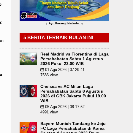
p
da Sumut Hadiri Revitalisasi TK Kemala Bhayangk
2
Ayo Perangi Narkoba
⇑
⇑
5 BERITA TERBAIK BULAN INI
an
Real Madrid vs Fiorentina di Laga
Persahabatan Sabtu 1 Agustus
2026 Pukul 23.00 WIB
01 Agu 2026 | 07:29:41
📅
a
7586 view
Chelsea vs AC Milan Laga
Persahabatan Sabtu 8 Agustus
2026 di GBK Jakarta Pukul 19.00
WIB
05 Agu 2026 | 08:17:52
📅
4991 view
Bayern Munich Tandang ke Jeju
FC Laga Persahabatan di Korea