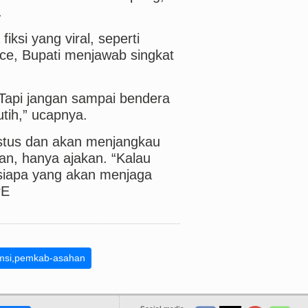
.
ksi yang viral, seperti
ece, Bupati menjawab singkat
. Tapi jangan sampai bendera
utih,” ucapnya.
ustus dan akan menjangkau
n, hanya ajakan. “Kalau
u siapa yang akan menjaga
PE
s-msi,pemkab-asahan