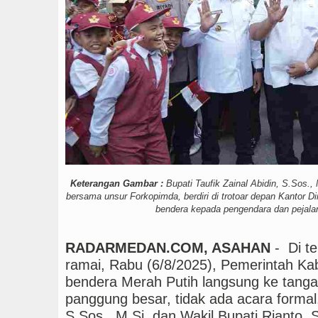
abatan Minggu 9 Agustus 2026 di Hungaria Pukul 
gritas dan Inovasi Pelayanan Publik
Keterangan Gambar :
Bupati Taufik Zainal Abidin, S.Sos., 
bersama unsur Forkopimda, berdiri di trotoar depan Kantor 
bendera kepada pengendara dan pejalan
RADARMEDAN.COM, ASAHAN
- Di te
ramai, Rabu (6/8/2025), Pemerintah 
bendera Merah Putih langsung ke tanga
panggung besar, tidak ada acara formal. 
S.Sos., M.Si. dan Wakil Bupati Rianto, 