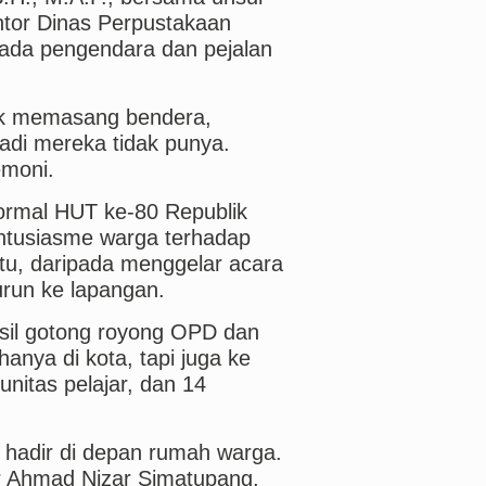
antor Dinas Perpustakaan
ada pengendara dan pejalan
dak memasang bendera,
adi mereka tidak punya.
emoni.
formal HUT ke-80 Republik
antusiasme warga terhadap
tu, daripada menggelar acara
urun ke lapangan.
sil gotong royong OPD dan
anya di kota, tapi juga ke
nitas pelajar, dan 14
i hadir di depan rumah warga.
ar Ahmad Nizar Simatupang,