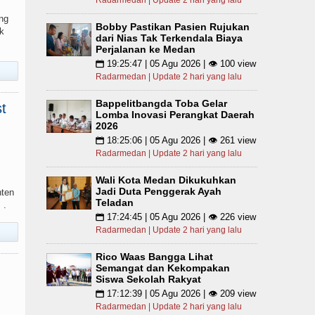
Radarmedan | Update 2 hari yang lalu
ng
Bobby Pastikan Pasien Rujukan
k
dari Nias Tak Terkendala Biaya
Perjalanan ke Medan
19:25:47 | 05 Agu 2026 | 👁 100 view
📅
Radarmedan | Update 2 hari yang lalu
Bappelitbangda Toba Gelar
t
Lomba Inovasi Perangkat Daerah
2026
18:25:06 | 05 Agu 2026 | 👁 261 view
📅
Radarmedan | Update 2 hari yang lalu
Wali Kota Medan Dikukuhkan
Jadi Duta Penggerak Ayah
nten
Teladan
 .
17:24:45 | 05 Agu 2026 | 👁 226 view
📅
Radarmedan | Update 2 hari yang lalu
Rico Waas Bangga Lihat
Semangat dan Kekompakan
Siswa Sekolah Rakyat
17:12:39 | 05 Agu 2026 | 👁 209 view
📅
Radarmedan | Update 2 hari yang lalu