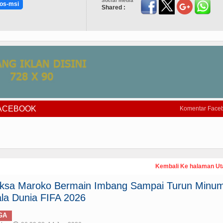
Social media
sos-msi
Shared :
FACEBOOK
Komentar Face
Kembali Ke halaman U
paksa Maroko Bermain Imbang Sampai Turun Minum
la Dunia FIFA 2026
GA