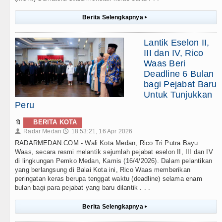
Berita Selengkapnya
▸
Lantik Eselon II,
III dan IV, Rico
Waas Beri
Deadline 6 Bulan
bagi Pejabat Baru
Untuk Tunjukkan
Peru
🔖
BERITA KOTA
Radar Medan
18:53:21, 16 Apr 2026
👤
🕔
RADARMEDAN.COM - Wali Kota Medan, Rico Tri Putra Bayu
Waas, secara resmi melantik sejumlah pejabat eselon II, III dan IV
di lingkungan Pemko Medan, Kamis (16/4/2026). Dalam pelantikan
yang berlangsung di Balai Kota ini, Rico Waas memberikan
peringatan keras berupa tenggat waktu (deadline) selama enam
bulan bagi para pejabat yang baru dilantik . . .
Berita Selengkapnya
▸