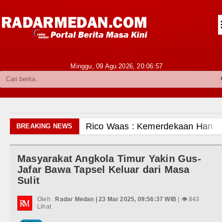
Siantar-Simalungun
Kabupaten Karo
Pakpak Bharat
Minggu, 09 Agu 2026,
20:06:58
Kabupaten Simalungun
Metropolitan
TNI POLRI
Rico Waas : Kemerdekaan Harus Dirasak
BREAKING NEWS
Hukum dan Kriminal
Kurang dari 6 Jam, Polsek Kotarih Ringk
Masyarakat Angkola Timur Yakin Gus-
Politik
Liverpool vs Monaco Laga Persahabatan 
Jafar Bawa Tapsel Keluar dari Masa
Sulit
Hiburan
Manchester City vs Atletico Madrid Pers
Oleh :
Radar Medan | 23 Mar 2025, 09:56:37 WIB
| 👁 843
Olahraga
Lihat
Serapan Anggaran Terendah, Inspektorat 