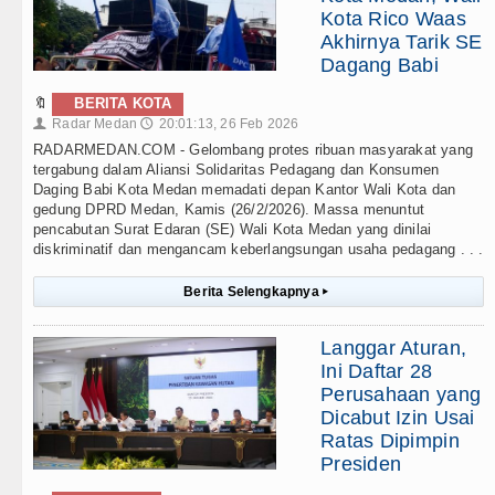
Kota Rico Waas
Akhirnya Tarik SE
Dagang Babi
🔖
BERITA KOTA
Radar Medan
20:01:13, 26 Feb 2026
👤
🕔
RADARMEDAN.COM - Gelombang protes ribuan masyarakat yang
tergabung dalam Aliansi Solidaritas Pedagang dan Konsumen
Daging Babi Kota Medan memadati depan Kantor Wali Kota dan
gedung DPRD Medan, Kamis (26/2/2026). Massa menuntut
pencabutan Surat Edaran (SE) Wali Kota Medan yang dinilai
diskriminatif dan mengancam keberlangsungan usaha pedagang . . .
Berita Selengkapnya
▸
Langgar Aturan,
Ini Daftar 28
Perusahaan yang
Dicabut Izin Usai
Ratas Dipimpin
Presiden