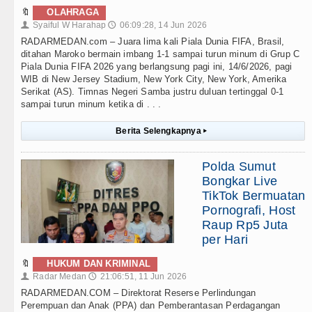
🔖
OLAHRAGA
Syaiful W Harahap
06:09:28, 14 Jun 2026
👤
🕔
RADARMEDAN.com – Juara lima kali Piala Dunia FIFA, Brasil,
ditahan Maroko bermain imbang 1-1 sampai turun minum di Grup C
Piala Dunia FIFA 2026 yang berlangsung pagi ini, 14/6/2026, pagi
WIB di New Jersey Stadium, New York City, New York, Amerika
Serikat (AS). Timnas Negeri Samba justru duluan tertinggal 0-1
sampai turun minum ketika di . . .
Berita Selengkapnya
▸
Polda Sumut
Bongkar Live
TikTok Bermuatan
Pornografi, Host
Raup Rp5 Juta
per Hari
🔖
HUKUM DAN KRIMINAL
Radar Medan
21:06:51, 11 Jun 2026
👤
🕔
RADARMEDAN.COM – Direktorat Reserse Perlindungan
Perempuan dan Anak (PPA) dan Pemberantasan Perdagangan