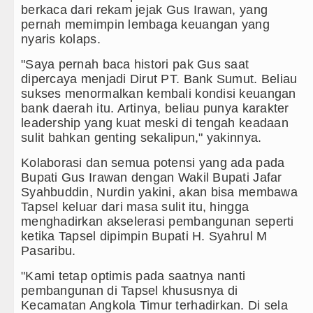
Kapolda Sumut Rombak Puluhan Jabatan 
berkaca dari rekam jejak Gus Irawan, yang
pernah memimpin lembaga keuangan yang
Wabup Deli Serdang Lantik 25 Pejabat, 
nyaris kolaps.
Ketua GRIB Jaya Labuhanbatu Gelar Tur
"Saya pernah baca histori pak Gus saat
dipercaya menjadi Dirut PT. Bank Sumut. Beliau
Gubernur Bobby Nasution Minta Kepala 
sukses menormalkan kembali kondisi keuangan
bank daerah itu. Artinya, beliau punya karakter
leadership yang kuat meski di tengah keadaan
sulit bahkan genting sekalipun," yakinnya.
Kolaborasi dan semua potensi yang ada pada
Bupati Gus Irawan dengan Wakil Bupati Jafar
Syahbuddin, Nurdin yakini, akan bisa membawa
Tapsel keluar dari masa sulit itu, hingga
menghadirkan akselerasi pembangunan seperti
ketika Tapsel dipimpin Bupati H. Syahrul M
Pasaribu.
"Kami tetap optimis pada saatnya nanti
pembangunan di Tapsel khususnya di
Kecamatan Angkola Timur terhadirkan. Di sela