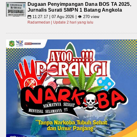
Dugaan Penyimpangan Dana BOS TA 2025,
Jurnalis Surati SMPN 1 Batang Angkola
11:27:17 | 07 Agu 2026 | 👁 270 view
📅
Radarmedan | Update 2 hari yang lalu