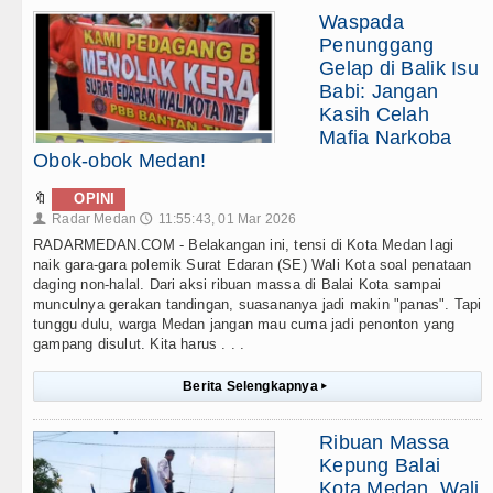
Waspada
Penunggang
Gelap di Balik Isu
Babi: Jangan
Kasih Celah
Mafia Narkoba
Obok-obok Medan!
🔖
OPINI
Radar Medan
11:55:43, 01 Mar 2026
👤
🕔
RADARMEDAN.COM - Belakangan ini, tensi di Kota Medan lagi
naik gara-gara polemik Surat Edaran (SE) Wali Kota soal penataan
daging non-halal. Dari aksi ribuan massa di Balai Kota sampai
munculnya gerakan tandingan, suasananya jadi makin "panas". Tapi
tunggu dulu, warga Medan jangan mau cuma jadi penonton yang
gampang disulut. Kita harus . . .
Berita Selengkapnya
▸
Ribuan Massa
Kepung Balai
Kota Medan, Wali