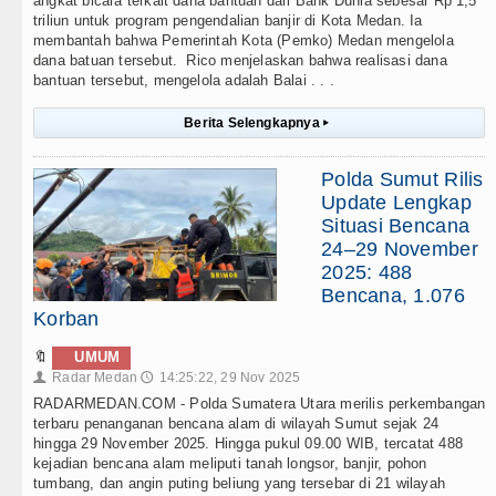
angkat bicara terkait dana bantuan dari Bank Dunia sebesar Rp 1,5
triliun untuk program pengendalian banjir di Kota Medan. Ia
membantah bahwa Pemerintah Kota (Pemko) Medan mengelola
dana batuan tersebut. Rico menjelaskan bahwa realisasi dana
bantuan tersebut, mengelola adalah Balai . . .
Berita Selengkapnya
▸
Polda Sumut Rilis
Update Lengkap
Situasi Bencana
24–29 November
2025: 488
Bencana, 1.076
Korban
🔖
UMUM
Radar Medan
14:25:22, 29 Nov 2025
👤
🕔
RADARMEDAN.COM - Polda Sumatera Utara merilis perkembangan
terbaru penanganan bencana alam di wilayah Sumut sejak 24
hingga 29 November 2025. Hingga pukul 09.00 WIB, tercatat 488
kejadian bencana alam meliputi tanah longsor, banjir, pohon
tumbang, dan angin puting beliung yang tersebar di 21 wilayah