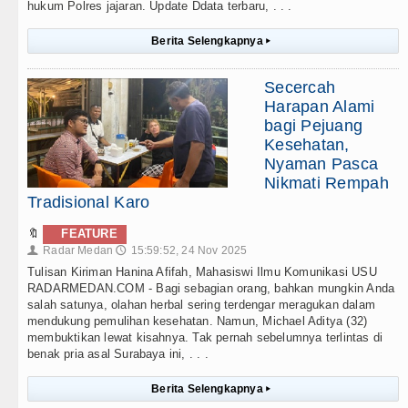
hukum Polres jajaran. Update Ddata terbaru, . . .
Berita Selengkapnya
▸
Secercah
Harapan Alami
bagi Pejuang
Kesehatan,
Nyaman Pasca
Nikmati Rempah
Tradisional Karo
🔖
FEATURE
Radar Medan
15:59:52, 24 Nov 2025
👤
🕔
Tulisan Kiriman Hanina Afifah, Mahasiswi Ilmu Komunikasi USU
RADARMEDAN.COM - Bagi sebagian orang, bahkan mungkin Anda
salah satunya, olahan herbal sering terdengar meragukan dalam
mendukung pemulihan kesehatan. Namun, Michael Aditya (32)
membuktikan lewat kisahnya. Tak pernah sebelumnya terlintas di
benak pria asal Surabaya ini, . . .
Berita Selengkapnya
▸