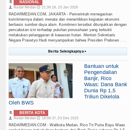
🔖
NASIONAL
Radar Medan
21:39:16, 20 Jan 2026
👤
🕔
RADARMEDAN.COM, JAKARTA - Pemerintah menegaskan
komitmennya dalam menata dan menertibkan kegiatan ekonomi
berbasis sumber daya alam. Komitmen tersebut ditunjukkan dengan
pencabutan izin terhadap puluhan perusahaan yang terbukti
melakukan pelanggaran di kawasan hutan. Menteri Sekretaris
Negara Prasetyo Hadi menyampaikan bahwa Presiden Prabowo . . .
Berita Selengkapnya
▸
Bantuan untuk
Pengendalian
Banjir, Rico
Waas: Dana Bank
Dunia Rp 1,5
Triliun Dikelola
Oleh BWS
🔖
BERITA KOTA
Radar Medan
18:09:37, 03 Des 2025
👤
🕔
RADARMEDAN.COM - Walikota Medan, Rico Tri Putra Bayu Waas