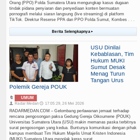
Orang (PPO) Polda Sumatera Utara mengungkap kasus dugaan
tindak pidana penyiaran dan penyediaan konten bermuatan
pornografi melalui siaran langsung (live streaming) di platform
TikTok. Direktur Reserse PPA dan PPO Polda Sumut, Kombes . . .
Berita Selengkapnya
▸
USU Dinilai
Kebablasan, Tim
Hukum MUKI
Sumut Desak
Menag Turun
Tangan Urus
Polemik Gereja POUK
🔖
UMUM
Radar Medan
17:05:29, 26 Mei 2026
👤
🕔
RADARMEDAN.COM – Gelombang perlawanan jemaat terhadap
rencana pengosongan paksa Gedung Gereja Oikoumene (POUK)
Universitas Sumatera Utara (USU) makin memanas paska terbitnya
surat pengosongan yang kedua. Buntunya komunikasi dengan pihak
kampus membuat Tim Hukum Majelis Umat Kristen Indonesia
(MUKI) Sumatera Utara menolak keras surat . . .