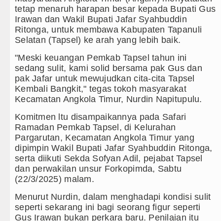
tetap menaruh harapan besar kepada Bupati Gus
Kapolda Sumut Rombak Puluhan Jabatan 
Irawan dan Wakil Bupati Jafar Syahbuddin
Ritonga, untuk membawa Kabupaten Tapanuli
Wabup Deli Serdang Lantik 25 Pejabat, 
Selatan (Tapsel) ke arah yang lebih baik.
Ketua GRIB Jaya Labuhanbatu Gelar Tur
"Meski keuangan Pemkab Tapsel tahun ini
sedang sulit, kami solid bersama pak Gus dan
Gubernur Bobby Nasution Minta Kepala 
pak Jafar untuk mewujudkan cita-cita Tapsel
Kembali Bangkit," tegas tokoh masyarakat
Rico Waas : Kemerdekaan Harus Dirasak
Kecamatan Angkola Timur, Nurdin Napitupulu.
Komitmen ltu disampaikannya pada Safari
Kurang dari 6 Jam, Polsek Kotarih Ringk
Ramadan Pemkab Tapsel, di Kelurahan
Pargarutan, Kecamatan Angkola Timur yang
Liverpool vs Monaco Laga Persahabatan 
dipimpin Wakil Bupati Jafar Syahbuddin Ritonga,
serta diikuti Sekda Sofyan Adil, pejabat Tapsel
Manchester City vs Atletico Madrid Pers
dan perwakilan unsur Forkopimda, Sabtu
(22/3/2025) malam.
Serapan Anggaran Terendah, Inspektorat 
Menurut Nurdin, dalam menghadapi kondisi sulit
Gubernur Bobby Nasution Siapkan Rumah
seperti sekarang ini bagi seorang figur seperti
Gus Irawan bukan perkara baru. Penilaian itu