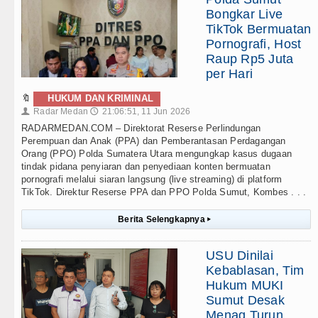
Bongkar Live
TikTok Bermuatan
Pornografi, Host
Raup Rp5 Juta
per Hari
🔖
HUKUM DAN KRIMINAL
Radar Medan
21:06:51, 11 Jun 2026
👤
🕔
RADARMEDAN.COM – Direktorat Reserse Perlindungan
Perempuan dan Anak (PPA) dan Pemberantasan Perdagangan
Orang (PPO) Polda Sumatera Utara mengungkap kasus dugaan
tindak pidana penyiaran dan penyediaan konten bermuatan
pornografi melalui siaran langsung (live streaming) di platform
TikTok. Direktur Reserse PPA dan PPO Polda Sumut, Kombes . . .
Berita Selengkapnya
▸
USU Dinilai
Kebablasan, Tim
Hukum MUKI
Sumut Desak
Menag Turun