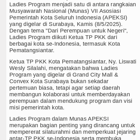
Ladies Program menjadi satu di antara rangkaian
Duta Genre Harus Jadi Penggerak
Musyawarah Nasional (Munas) VII Asosiasi
Pemerintah Kota Seluruh Indonesia (APEKSI)
Peringati Hari Anak 2026, TP PKK
yang digelar di Surabaya, Kamis (8/5/2025).
Dengan tema "Dari Perempuan untuk Negeri",
Dugaan Penyimpangan Dana BOS T
Ladies Program diikuti Ketua TP PKK dari
berbagai kota se-Indonesia, termasuk Kota
Risiko Tertular HIV/AIDS Melal
Pematangsiantar.
Ketua TP PKK Kota Pematangsiantar, Ny. Liswati
Bertekad Pulang Mantan PM Ban
Wesly Silalahi, mengatakan bahwa Ladies
Program yang digelar di Grand City Mall &
PSG vs Manchester United Laga 
Convex Kota Surabaya bukan sekadar
pertemuan biasa, tetapi agar setiap daerah
Juventus vs Inter Milan Persahab
membangun kolaborasi untuk memberdayakan
perempuan dalam mendukung program dan visi
Real Madrid Tandang ke Ferencva
misi pemerintah kota.
Bupati Taput Sambut Kunjungan K
Ladies Program dalam Munas APEKSI
merupakan bagian penting yang dirancang untuk
Gubsu Bobby Prioritaskan Infrast
mempererat silaturahmi dan memperkuat jejaring
antar-TP PKK se-Indonesia serta membuka