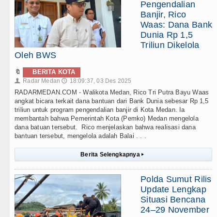
Pengendalian
Banjir, Rico
Waas: Dana Bank
Dunia Rp 1,5
Triliun Dikelola
Oleh BWS
🔖
BERITA KOTA
Radar Medan
18:09:37, 03 Des 2025
👤
🕔
RADARMEDAN.COM - Walikota Medan, Rico Tri Putra Bayu Waas
angkat bicara terkait dana bantuan dari Bank Dunia sebesar Rp 1,5
triliun untuk program pengendalian banjir di Kota Medan. Ia
membantah bahwa Pemerintah Kota (Pemko) Medan mengelola
dana batuan tersebut. Rico menjelaskan bahwa realisasi dana
bantuan tersebut, mengelola adalah Balai . . .
Berita Selengkapnya
▸
Polda Sumut Rilis
Update Lengkap
Situasi Bencana
24–29 November