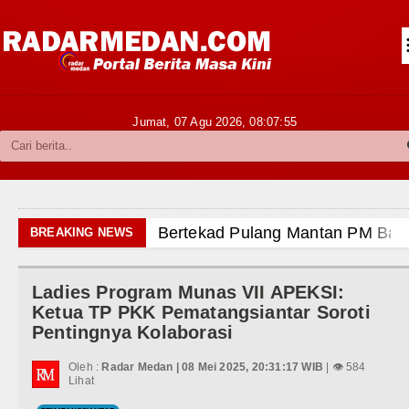
Siantar-Simalungun
Kabupaten Karo
Pakpak Bharat
Jumat, 07 Agu 2026,
08:07:57
Kabupaten Simalungun
Metropolitan
TNI POLRI
Bertekad Pulang Mantan PM Ban
BREAKING NEWS
Hukum dan Kriminal
PSG vs Manchester United Laga 
Ladies Program Munas VII APEKSI:
Politik
Juventus vs Inter Milan Persahab
Ketua TP PKK Pematangsiantar Soroti
Pentingnya Kolaborasi
Hiburan
Real Madrid Tandang ke Ferencva
Oleh :
Radar Medan | 08 Mei 2025, 20:31:17 WIB
| 👁 584
Olahraga
Lihat
Bupati Taput Sambut Kunjungan K