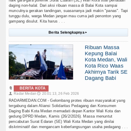
naik gara-gara polemik Surat Edaran (SE) Wali Kota soal penataan
daging non-halal. Dari aksi ribuan massa di Balai Kota sampai
munculnya gerakan tandingan, suasananya jadi makin "panas". Tapi
tunggu dulu, warga Medan jangan mau cuma jadi penonton yang
gampang disulut. Kita harus . . .
Berita Selengkapnya
▸
Ribuan Massa
Kepung Balai
Kota Medan, Wali
Kota Rico Waas
Akhirnya Tarik SE
Dagang Babi
🔖
BERITA KOTA
Radar Medan
20:01:13, 26 Feb 2026
👤
🕔
RADARMEDAN.COM - Gelombang protes ribuan masyarakat yang
tergabung dalam Aliansi Solidaritas Pedagang dan Konsumen
Daging Babi Kota Medan memadati depan Kantor Wali Kota dan
gedung DPRD Medan, Kamis (26/2/2026). Massa menuntut
pencabutan Surat Edaran (SE) Wali Kota Medan yang dinilai
diskriminatif dan mengancam keberlangsungan usaha pedagang . . .