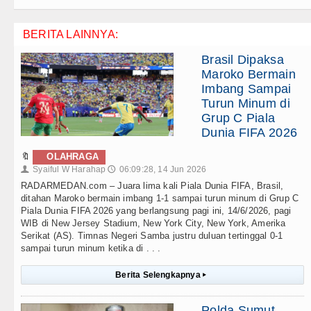
BERITA LAINNYA:
Brasil Dipaksa
Maroko Bermain
Imbang Sampai
Turun Minum di
Grup C Piala
Dunia FIFA 2026
🔖
OLAHRAGA
Syaiful W Harahap
06:09:28, 14 Jun 2026
👤
🕔
RADARMEDAN.com – Juara lima kali Piala Dunia FIFA, Brasil,
ditahan Maroko bermain imbang 1-1 sampai turun minum di Grup C
Piala Dunia FIFA 2026 yang berlangsung pagi ini, 14/6/2026, pagi
WIB di New Jersey Stadium, New York City, New York, Amerika
Serikat (AS). Timnas Negeri Samba justru duluan tertinggal 0-1
sampai turun minum ketika di . . .
Berita Selengkapnya
▸
Polda Sumut