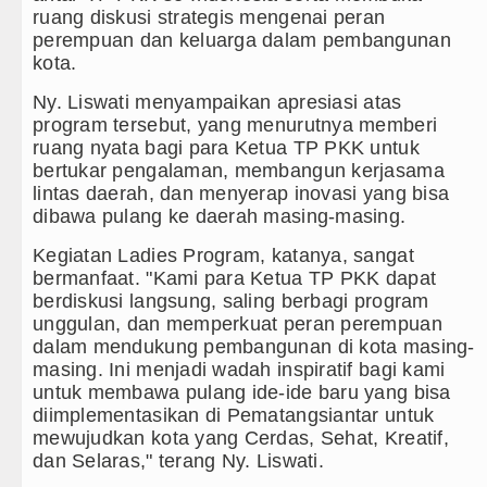
Duta Genre Harus Jadi Penggerak
ruang diskusi strategis mengenai peran
perempuan dan keluarga dalam pembangunan
Peringati Hari Anak 2026, TP PKK
kota.
Dugaan Penyimpangan Dana BOS T
Ny. Liswati menyampaikan apresiasi atas
program tersebut, yang menurutnya memberi
Risiko Tertular HIV/AIDS Melal
ruang nyata bagi para Ketua TP PKK untuk
bertukar pengalaman, membangun kerjasama
lintas daerah, dan menyerap inovasi yang bisa
dibawa pulang ke daerah masing-masing.
Kegiatan Ladies Program, katanya, sangat
bermanfaat. "Kami para Ketua TP PKK dapat
berdiskusi langsung, saling berbagi program
unggulan, dan memperkuat peran perempuan
dalam mendukung pembangunan di kota masing-
masing. Ini menjadi wadah inspiratif bagi kami
untuk membawa pulang ide-ide baru yang bisa
diimplementasikan di Pematangsiantar untuk
mewujudkan kota yang Cerdas, Sehat, Kreatif,
dan Selaras," terang Ny. Liswati.