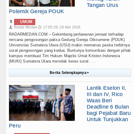
Tangan Urus
Polemik Gereja POUK
🔖
UMUM
Radar Medan
17:05:29, 26 Mei 2026
👤
🕔
RADARMEDAN.COM – Gelombang perlawanan jemaat terhadap
rencana pengosongan paksa Gedung Gereja Oikoumene (POUK)
Universitas Sumatera Utara (USU) makin memanas paska terbitnya
surat pengosongan yang kedua. Buntunya komunikasi dengan pihak
kampus membuat Tim Hukum Majelis Umat Kristen Indonesia
(MUKI) Sumatera Utara menolak keras surat . . .
Berita Selengkapnya
▸
Lantik Eselon II,
III dan IV, Rico
Waas Beri
Deadline 6 Bulan
bagi Pejabat Baru
Untuk Tunjukkan
Peru