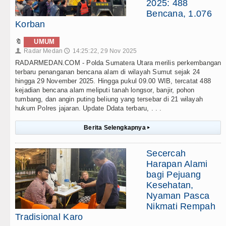
2025: 488
Bencana, 1.076
Korban
🔖
UMUM
Radar Medan
14:25:22, 29 Nov 2025
👤
🕔
RADARMEDAN.COM - Polda Sumatera Utara merilis perkembangan
terbaru penanganan bencana alam di wilayah Sumut sejak 24
hingga 29 November 2025. Hingga pukul 09.00 WIB, tercatat 488
kejadian bencana alam meliputi tanah longsor, banjir, pohon
tumbang, dan angin puting beliung yang tersebar di 21 wilayah
hukum Polres jajaran. Update Ddata terbaru, . . .
Berita Selengkapnya
▸
Secercah
Harapan Alami
bagi Pejuang
Kesehatan,
Nyaman Pasca
Nikmati Rempah
Tradisional Karo