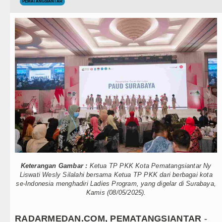
Teknologi
PEMATANGSIANTAR
Gubsu Bobby Prioritaskan Infrast
Internasional
Duta Genre Harus Jadi Penggerak
Wisata
Peringati Hari Anak 2026, TP PKK
TIPS dan TRIK
Dugaan Penyimpangan Dana BOS T
+ Lainnya
Risiko Tertular HIV/AIDS Melal
Video
Bertekad Pulang Mantan PM Ban
Kesehatan
PSG vs Manchester United Laga 
Kuliner
Juventus vs Inter Milan Persahab
Keterangan Gambar :
Ketua TP PKK Kota Pematangsiantar Ny
Siraman Rohani
Real Madrid Tandang ke Ferencva
Liswati Wesly Silalahi bersama Ketua TP PKK dari berbagai kota
se-Indonesia menghadiri Ladies Program, yang digelar di Surabaya,
Kamis (08/05/2025).
Bupati Taput Sambut Kunjungan K
Gubsu Bobby Prioritaskan Infrast
RADARMEDAN.COM, PEMATANGSIANTAR
-