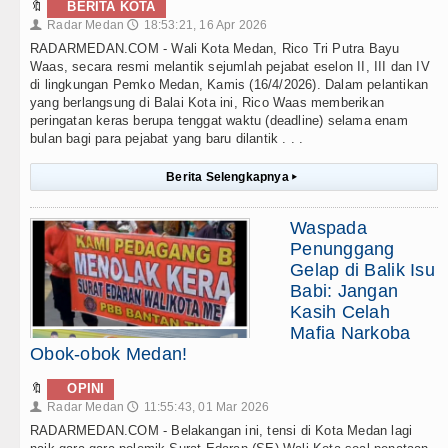
🔖
BERITA KOTA
Radar Medan
18:53:21, 16 Apr 2026
👤
🕔
RADARMEDAN.COM - Wali Kota Medan, Rico Tri Putra Bayu
Waas, secara resmi melantik sejumlah pejabat eselon II, III dan IV
di lingkungan Pemko Medan, Kamis (16/4/2026). Dalam pelantikan
yang berlangsung di Balai Kota ini, Rico Waas memberikan
peringatan keras berupa tenggat waktu (deadline) selama enam
bulan bagi para pejabat yang baru dilantik . . .
Berita Selengkapnya
▸
Waspada
Penunggang
Gelap di Balik Isu
Babi: Jangan
Kasih Celah
Mafia Narkoba
Obok-obok Medan!
🔖
OPINI
Radar Medan
11:55:43, 01 Mar 2026
👤
🕔
RADARMEDAN.COM - Belakangan ini, tensi di Kota Medan lagi