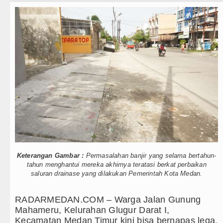
Teknologi
26 Pukul 22.00 WIB
Internasional
 Agustus 2026 Pukul 18.00 WIB
Wisata
2026 di Hungaria Pukul 00.00 WIB
TIPS dan TRIK
d
+ Lainnya
ong Kong
Video
gga Aktor Intelektual
Kesehatan
ilir
Kuliner
tang Angkola
Keterangan Gambar :
Permasalahan banjir yang selama bertahun-
tahun menghantui mereka akhirnya teratasi berkat perbaikan
Siraman Rohani
saluran drainase yang dilakukan Pemerintah Kota Medan.
nyimpangan Seksual
m Hukuman Mati
RADARMEDAN.COM – Warga Jalan Gunung
Mahameru, Kelurahan Glugur Darat I,
26 Pukul 22.00 WIB
Kecamatan Medan Timur kini bisa bernapas lega.