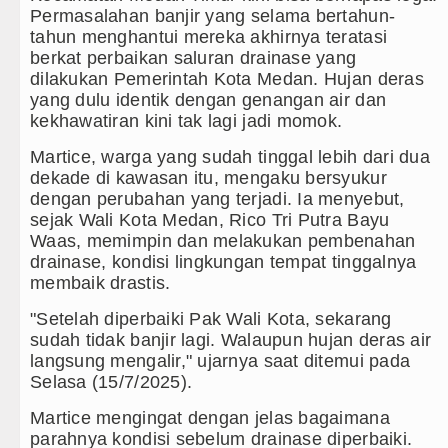
Permasalahan banjir yang selama bertahun-
 Agustus 2026 Pukul 18.00 WIB
tahun menghantui mereka akhirnya teratasi
berkat perbaikan saluran drainase yang
2026 di Hungaria Pukul 00.00 WIB
dilakukan Pemerintah Kota Medan. Hujan deras
yang dulu identik dengan genangan air dan
d
kekhawatiran kini tak lagi jadi momok.
Martice, warga yang sudah tinggal lebih dari dua
ong Kong
dekade di kawasan itu, mengaku bersyukur
dengan perubahan yang terjadi. Ia menyebut,
gga Aktor Intelektual
sejak Wali Kota Medan, Rico Tri Putra Bayu
Waas, memimpin dan melakukan pembenahan
ilir
drainase, kondisi lingkungan tempat tinggalnya
membaik drastis.
tang Angkola
"Setelah diperbaiki Pak Wali Kota, sekarang
nyimpangan Seksual
sudah tidak banjir lagi. Walaupun hujan deras air
langsung mengalir," ujarnya saat ditemui pada
m Hukuman Mati
Selasa (15/7/2025).
26 Pukul 22.00 WIB
Martice mengingat dengan jelas bagaimana
parahnya kondisi sebelum drainase diperbaiki.