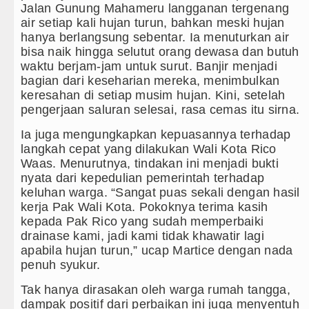
 Agustus 2026 Pukul 18.00 WIB
Jalan Gunung Mahameru langganan tergenang
air setiap kali hujan turun, bahkan meski hujan
2026 di Hungaria Pukul 00.00 WIB
hanya berlangsung sebentar. Ia menuturkan air
bisa naik hingga selutut orang dewasa dan butuh
d
waktu berjam-jam untuk surut. Banjir menjadi
bagian dari keseharian mereka, menimbulkan
ong Kong
keresahan di setiap musim hujan. Kini, setelah
pengerjaan saluran selesai, rasa cemas itu sirna.
Ia juga mengungkapkan kepuasannya terhadap
langkah cepat yang dilakukan Wali Kota Rico
Waas. Menurutnya, tindakan ini menjadi bukti
nyata dari kepedulian pemerintah terhadap
keluhan warga. “Sangat puas sekali dengan hasil
kerja Pak Wali Kota. Pokoknya terima kasih
kepada Pak Rico yang sudah memperbaiki
drainase kami, jadi kami tidak khawatir lagi
apabila hujan turun,” ucap Martice dengan nada
penuh syukur.
Tak hanya dirasakan oleh warga rumah tangga,
dampak positif dari perbaikan ini juga menyentuh