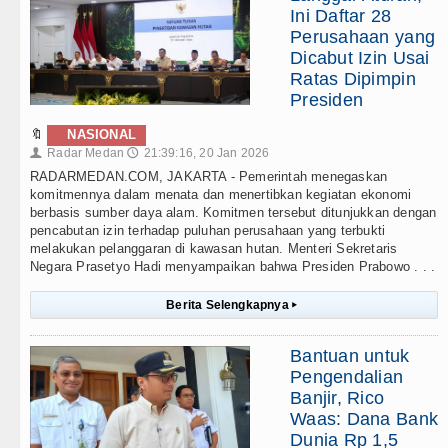
Ini Daftar 28
Perusahaan yang
Dicabut Izin Usai
Ratas Dipimpin
Presiden
🔖
NASIONAL
Radar Medan
21:39:16, 20 Jan 2026
👤
🕔
RADARMEDAN.COM, JAKARTA - Pemerintah menegaskan
komitmennya dalam menata dan menertibkan kegiatan ekonomi
berbasis sumber daya alam. Komitmen tersebut ditunjukkan dengan
pencabutan izin terhadap puluhan perusahaan yang terbukti
melakukan pelanggaran di kawasan hutan. Menteri Sekretaris
Negara Prasetyo Hadi menyampaikan bahwa Presiden Prabowo . . .
Berita Selengkapnya
▸
Bantuan untuk
Pengendalian
Banjir, Rico
Waas: Dana Bank
Dunia Rp 1,5