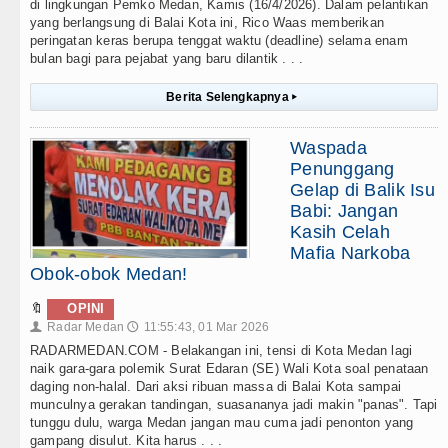
di lingkungan Pemko Medan, Kamis (16/4/2026). Dalam pelantikan
yang berlangsung di Balai Kota ini, Rico Waas memberikan
peringatan keras berupa tenggat waktu (deadline) selama enam
bulan bagi para pejabat yang baru dilantik . . .
Berita Selengkapnya
▸
Waspada
Penunggang
Gelap di Balik Isu
Babi: Jangan
Kasih Celah
Mafia Narkoba
Obok-obok Medan!
🔖
OPINI
Radar Medan
11:55:43, 01 Mar 2026
👤
🕔
RADARMEDAN.COM - Belakangan ini, tensi di Kota Medan lagi
naik gara-gara polemik Surat Edaran (SE) Wali Kota soal penataan
daging non-halal. Dari aksi ribuan massa di Balai Kota sampai
munculnya gerakan tandingan, suasananya jadi makin "panas". Tapi
tunggu dulu, warga Medan jangan mau cuma jadi penonton yang
gampang disulut. Kita harus . . .