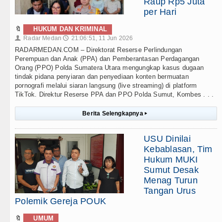
Raup Rp5 Juta
per Hari
🔖
HUKUM DAN KRIMINAL
Radar Medan
21:06:51, 11 Jun 2026
👤
🕔
RADARMEDAN.COM – Direktorat Reserse Perlindungan
Perempuan dan Anak (PPA) dan Pemberantasan Perdagangan
Orang (PPO) Polda Sumatera Utara mengungkap kasus dugaan
tindak pidana penyiaran dan penyediaan konten bermuatan
pornografi melalui siaran langsung (live streaming) di platform
TikTok. Direktur Reserse PPA dan PPO Polda Sumut, Kombes . . .
Berita Selengkapnya
▸
USU Dinilai
Kebablasan, Tim
Hukum MUKI
Sumut Desak
Menag Turun
Tangan Urus
Polemik Gereja POUK
🔖
UMUM