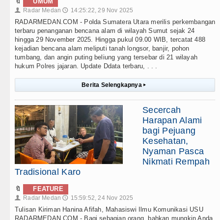
🔖
UMUM
Radar Medan
14:25:22, 29 Nov 2025
👤
🕔
RADARMEDAN.COM - Polda Sumatera Utara merilis perkembangan
terbaru penanganan bencana alam di wilayah Sumut sejak 24
hingga 29 November 2025. Hingga pukul 09.00 WIB, tercatat 488
kejadian bencana alam meliputi tanah longsor, banjir, pohon
tumbang, dan angin puting beliung yang tersebar di 21 wilayah
hukum Polres jajaran. Update Ddata terbaru, . . .
Berita Selengkapnya
▸
Secercah
Harapan Alami
bagi Pejuang
Kesehatan,
Nyaman Pasca
Nikmati Rempah
Tradisional Karo
🔖
FEATURE
Radar Medan
15:59:52, 24 Nov 2025
👤
🕔
Tulisan Kiriman Hanina Afifah, Mahasiswi Ilmu Komunikasi USU
RADARMEDAN.COM - Bagi sebagian orang, bahkan mungkin Anda