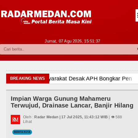
Siantar-Simalungun
Kabupaten Karo
Pakpak Bharat
Jumat, 07 Agu 2026,
15:51:38
Kabupaten Simalungun
Metropolitan
TNI POLRI
gga Aktor Intelektual
BREAKING NEWS
Hukum dan Kriminal
ilir
Impian Warga Gunung Mahameru
Politik
tang Angkola
Terwujud, Drainase Lancar, Banjir Hilang
Hiburan
nyimpangan Seksual
Oleh :
Radar Medan | 17 Jul 2025, 11:43:12 WIB
| 👁 588
Lihat
Olahraga
m Hukuman Mati
BERITA KOTA