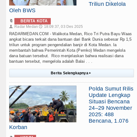
Triliun Dikelola
Oleh BWS
🔖
BERITA KOTA
Radar Medan
18:09:37, 03 Des 2025
👤
🕔
RADARMEDAN.COM - Walikota Medan, Rico Tri Putra Bayu Waas
angkat bicara terkait dana bantuan dari Bank Dunia sebesar Rp 1,5
triliun untuk program pengendalian banjir di Kota Medan. Ia
membantah bahwa Pemerintah Kota (Pemko) Medan mengelola
dana batuan tersebut. Rico menjelaskan bahwa realisasi dana
bantuan tersebut, mengelola adalah Balai . . .
Berita Selengkapnya
▸
Polda Sumut Rilis
Update Lengkap
Situasi Bencana
24–29 November
2025: 488
Bencana, 1.076
Korban