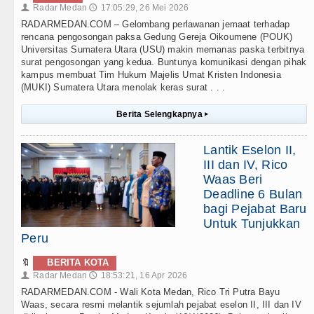
Radar Medan
17:05:29, 26 Mei 2026
👤
🕔
RADARMEDAN.COM – Gelombang perlawanan jemaat terhadap
rencana pengosongan paksa Gedung Gereja Oikoumene (POUK)
Universitas Sumatera Utara (USU) makin memanas paska terbitnya
surat pengosongan yang kedua. Buntunya komunikasi dengan pihak
kampus membuat Tim Hukum Majelis Umat Kristen Indonesia
(MUKI) Sumatera Utara menolak keras surat . . .
Berita Selengkapnya
▸
Lantik Eselon II,
III dan IV, Rico
Waas Beri
Deadline 6 Bulan
bagi Pejabat Baru
Untuk Tunjukkan
Peru
🔖
BERITA KOTA
Radar Medan
18:53:21, 16 Apr 2026
👤
🕔
RADARMEDAN.COM - Wali Kota Medan, Rico Tri Putra Bayu
Waas, secara resmi melantik sejumlah pejabat eselon II, III dan IV