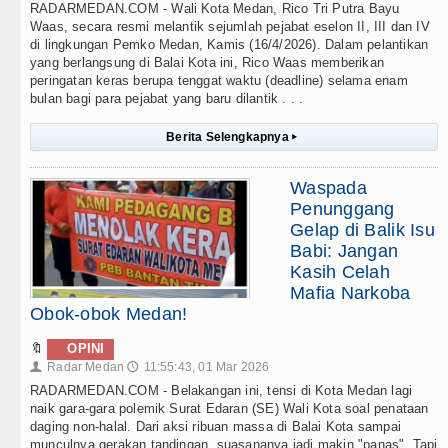
RADARMEDAN.COM - Wali Kota Medan, Rico Tri Putra Bayu
Waas, secara resmi melantik sejumlah pejabat eselon II, III dan IV
di lingkungan Pemko Medan, Kamis (16/4/2026). Dalam pelantikan
yang berlangsung di Balai Kota ini, Rico Waas memberikan
peringatan keras berupa tenggat waktu (deadline) selama enam
bulan bagi para pejabat yang baru dilantik . . .
Berita Selengkapnya
▸
Waspada
Penunggang
Gelap di Balik Isu
Babi: Jangan
Kasih Celah
Mafia Narkoba
Obok-obok Medan!
🔖
OPINI
Radar Medan
11:55:43, 01 Mar 2026
👤
🕔
RADARMEDAN.COM - Belakangan ini, tensi di Kota Medan lagi
naik gara-gara polemik Surat Edaran (SE) Wali Kota soal penataan
daging non-halal. Dari aksi ribuan massa di Balai Kota sampai
munculnya gerakan tandingan, suasananya jadi makin "panas". Tapi