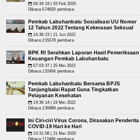
06:34:19 | 03 Feb 2020
📅
Dibaca:574820 pembaca
Pemkab Labuhanbatu Sosialisasi UU Nomor
12 Tahun 2022 Tentang Kekerasan Seksual
16:38:23 | 21 Jun 2022
📅
Dibaca:215578 pembaca
BPK RI Serahkan Laporan Hasil Pemeriksaan
Keuangan Pemkab Labuhanbatu
07:03:37 | 25 Mei 2022
📅
Dibaca:132456 pembaca
Pemkab Labuhanbatu Bersama BPJS
Tanjungbalai Rapat Guna Tingkatkan
Pelayanan Kesehatan
19:36:14 | 24 Mei 2022
📅
Dibaca:130989 pembaca
Ini Ciri-ciri Virus Corona, Dirasakan Penderita
COVID-19 Hari ke Hari
10:31:08 | 21 Mar 2020
📅
Dibaca:112468 pembaca