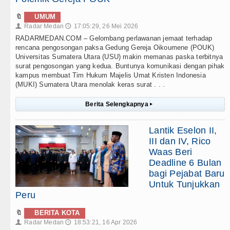
🔖
UMUM
Radar Medan
17:05:29, 26 Mei 2026
👤
🕔
RADARMEDAN.COM – Gelombang perlawanan jemaat terhadap
rencana pengosongan paksa Gedung Gereja Oikoumene (POUK)
Universitas Sumatera Utara (USU) makin memanas paska terbitnya
surat pengosongan yang kedua. Buntunya komunikasi dengan pihak
kampus membuat Tim Hukum Majelis Umat Kristen Indonesia
(MUKI) Sumatera Utara menolak keras surat . . .
Berita Selengkapnya
▸
Lantik Eselon II,
III dan IV, Rico
Waas Beri
Deadline 6 Bulan
bagi Pejabat Baru
Untuk Tunjukkan
Peru
🔖
BERITA KOTA
Radar Medan
18:53:21, 16 Apr 2026
👤
🕔