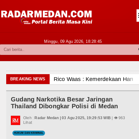
Siantar-Simalungun
Kabupaten Karo
Pakpak Bharat
Minggu, 09 Agu 2026,
18:28:46
Kabupaten Simalungun
Metropolitan
TNI POLRI
Rico Waas : Kemerdekaan Harus Dirasakan Masya
BREAKING NEWS
Hukum dan Kriminal
Kurang dari 6 Jam, Polsek Kotarih Ringkus Pelaku
Gudang Narkotika Besar Jaringan
Politik
Liverpool vs Monaco Laga Persahabatan di Anfiel
Thailand Dibongkar Polisi di Medan
Hiburan
Manchester City vs Atletico Madrid Persahabatan
Oleh :
Radar Medan | 03 Agu 2025, 19:29:53 WIB
| 👁 963
Lihat
Olahraga
Serapan Anggaran Terendah, Inspektorat Soroti K
HUKUM DAN KRIMINAL