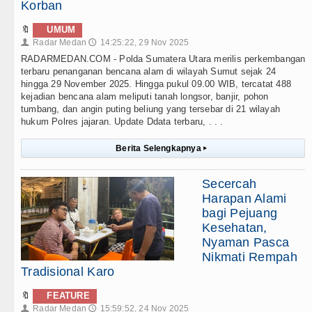
Korban
🔖
UMUM
Radar Medan
14:25:22, 29 Nov 2025
👤
🕔
RADARMEDAN.COM - Polda Sumatera Utara merilis perkembangan
terbaru penanganan bencana alam di wilayah Sumut sejak 24
hingga 29 November 2025. Hingga pukul 09.00 WIB, tercatat 488
kejadian bencana alam meliputi tanah longsor, banjir, pohon
tumbang, dan angin puting beliung yang tersebar di 21 wilayah
hukum Polres jajaran. Update Ddata terbaru, . . .
Berita Selengkapnya
▸
Secercah
Harapan Alami
bagi Pejuang
Kesehatan,
Nyaman Pasca
Nikmati Rempah
Tradisional Karo
🔖
FEATURE
Radar Medan
15:59:52, 24 Nov 2025
👤
🕔