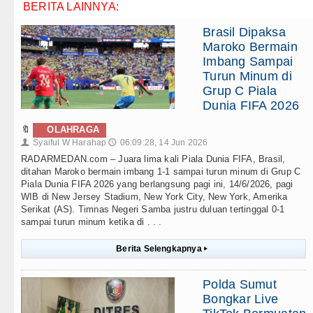
BERITA LAINNYA:
Brasil Dipaksa
Maroko Bermain
Imbang Sampai
Turun Minum di
Grup C Piala
Dunia FIFA 2026
🔖
OLAHRAGA
Syaiful W Harahap
06:09:28, 14 Jun 2026
👤
🕔
RADARMEDAN.com – Juara lima kali Piala Dunia FIFA, Brasil,
ditahan Maroko bermain imbang 1-1 sampai turun minum di Grup C
Piala Dunia FIFA 2026 yang berlangsung pagi ini, 14/6/2026, pagi
WIB di New Jersey Stadium, New York City, New York, Amerika
Serikat (AS). Timnas Negeri Samba justru duluan tertinggal 0-1
sampai turun minum ketika di . . .
Berita Selengkapnya
▸
Polda Sumut
Bongkar Live