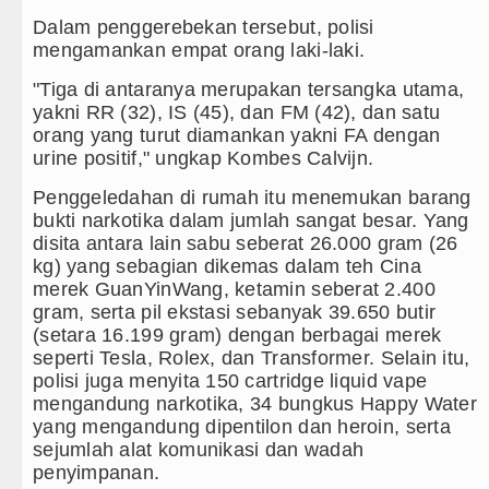
Kapolda Sumut Rombak Puluhan Jabatan Kapolsek
Dalam penggerebekan tersebut, polisi
Wabup Deli Serdang Lantik 25 Pejabat, Tekankan
mengamankan empat orang laki-laki.
"Tiga di antaranya merupakan tersangka utama,
Ketua GRIB Jaya Labuhanbatu Gelar Turnamen Cat
yakni RR (32), IS (45), dan FM (42), dan satu
orang yang turut diamankan yakni FA dengan
Gubernur Bobby Nasution Minta Kepala Daerah s
urine positif," ungkap Kombes Calvijn.
Penggeledahan di rumah itu menemukan barang
bukti narkotika dalam jumlah sangat besar. Yang
disita antara lain sabu seberat 26.000 gram (26
kg) yang sebagian dikemas dalam teh Cina
merek GuanYinWang, ketamin seberat 2.400
gram, serta pil ekstasi sebanyak 39.650 butir
(setara 16.199 gram) dengan berbagai merek
seperti Tesla, Rolex, dan Transformer. Selain itu,
polisi juga menyita 150 cartridge liquid vape
mengandung narkotika, 34 bungkus Happy Water
yang mengandung dipentilon dan heroin, serta
sejumlah alat komunikasi dan wadah
penyimpanan.