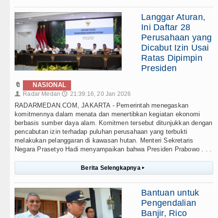
Langgar Aturan,
Ini Daftar 28
Perusahaan yang
Dicabut Izin Usai
Ratas Dipimpin
Presiden
🔖
NASIONAL
Radar Medan
21:39:16, 20 Jan 2026
👤
🕔
RADARMEDAN.COM, JAKARTA - Pemerintah menegaskan
komitmennya dalam menata dan menertibkan kegiatan ekonomi
berbasis sumber daya alam. Komitmen tersebut ditunjukkan dengan
pencabutan izin terhadap puluhan perusahaan yang terbukti
melakukan pelanggaran di kawasan hutan. Menteri Sekretaris
Negara Prasetyo Hadi menyampaikan bahwa Presiden Prabowo . . .
Berita Selengkapnya
▸
Bantuan untuk
Pengendalian
Banjir, Rico