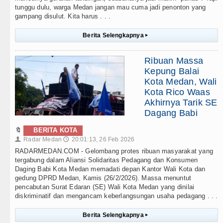
tunggu dulu, warga Medan jangan mau cuma jadi penonton yang
gampang disulut. Kita harus . . .
Berita Selengkapnya
▸
Ribuan Massa
Kepung Balai
Kota Medan, Wali
Kota Rico Waas
Akhirnya Tarik SE
Dagang Babi
🔖
BERITA KOTA
Radar Medan
20:01:13, 26 Feb 2026
👤
🕔
RADARMEDAN.COM - Gelombang protes ribuan masyarakat yang
tergabung dalam Aliansi Solidaritas Pedagang dan Konsumen
Daging Babi Kota Medan memadati depan Kantor Wali Kota dan
gedung DPRD Medan, Kamis (26/2/2026). Massa menuntut
pencabutan Surat Edaran (SE) Wali Kota Medan yang dinilai
diskriminatif dan mengancam keberlangsungan usaha pedagang . . .
Berita Selengkapnya
▸