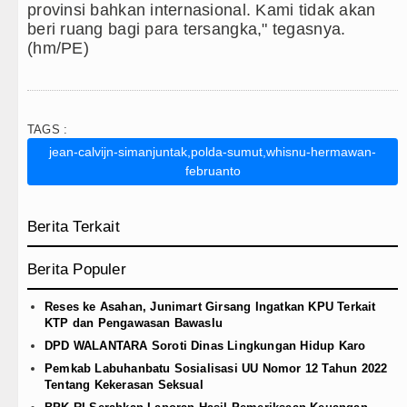
provinsi bahkan internasional. Kami tidak akan
beri ruang bagi para tersangka," tegasnya.
(hm/PE)
TAGS :
jean-calvijn-simanjuntak,polda-sumut,whisnu-hermawan-
februanto
Berita Terkait
Berita Populer
Reses ke Asahan, Junimart Girsang Ingatkan KPU Terkait
KTP dan Pengawasan Bawaslu
DPD WALANTARA Soroti Dinas Lingkungan Hidup Karo
Pemkab Labuhanbatu Sosialisasi UU Nomor 12 Tahun 2022
Tentang Kekerasan Seksual