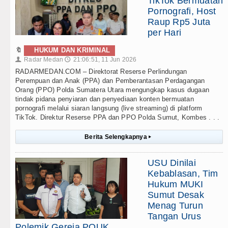
TikTok Bermuatan
Pornografi, Host
Raup Rp5 Juta
per Hari
🔖
HUKUM DAN KRIMINAL
Radar Medan
21:06:51, 11 Jun 2026
👤
🕔
RADARMEDAN.COM – Direktorat Reserse Perlindungan
Perempuan dan Anak (PPA) dan Pemberantasan Perdagangan
Orang (PPO) Polda Sumatera Utara mengungkap kasus dugaan
tindak pidana penyiaran dan penyediaan konten bermuatan
pornografi melalui siaran langsung (live streaming) di platform
TikTok. Direktur Reserse PPA dan PPO Polda Sumut, Kombes . . .
Berita Selengkapnya
▸
USU Dinilai
Kebablasan, Tim
Hukum MUKI
Sumut Desak
Menag Turun
Tangan Urus
Polemik Gereja POUK