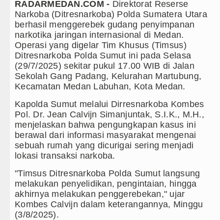
RADARMEDAN.COM -
Direktorat Reserse
Narkoba (Ditresnarkoba) Polda Sumatera Utara
Kapolda Sumut Rombak Puluhan Jabatan Kapolsek
berhasil menggerebek gudang penyimpanan
narkotika jaringan internasional di Medan.
Wabup Deli Serdang Lantik 25 Pejabat, Tekankan
Operasi yang digelar Tim Khusus (Timsus)
Ditresnarkoba Polda Sumut ini pada Selasa
Ketua GRIB Jaya Labuhanbatu Gelar Turnamen Cat
(29/7/2025) sekitar pukul 17.00 WIB di Jalan
Sekolah Gang Padang, Kelurahan Martubung,
Gubernur Bobby Nasution Minta Kepala Daerah s
Kecamatan Medan Labuhan, Kota Medan.
Rico Waas : Kemerdekaan Harus Dirasakan Masya
Kapolda Sumut melalui Dirresnarkoba Kombes
Pol. Dr. Jean Calvijn Simanjuntak, S.I.K., M.H.,
Kurang dari 6 Jam, Polsek Kotarih Ringkus Pelaku
menjelaskan bahwa pengungkapan kasus ini
berawal dari informasi masyarakat mengenai
Liverpool vs Monaco Laga Persahabatan di Anfiel
sebuah rumah yang dicurigai sering menjadi
lokasi transaksi narkoba.
Manchester City vs Atletico Madrid Persahabatan
"Timsus Ditresnarkoba Polda Sumut langsung
Serapan Anggaran Terendah, Inspektorat Soroti K
melakukan penyelidikan, pengintaian, hingga
akhirnya melakukan penggerebekan," ujar
Gubernur Bobby Nasution Siapkan Rumah Produksi
Kombes Calvijn dalam keterangannya, Minggu
(3/8/2025).