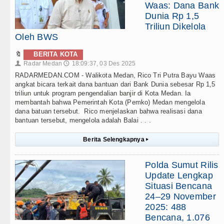
Waas: Dana Bank
Dunia Rp 1,5
Triliun Dikelola
Oleh BWS
🔖
BERITA KOTA
Radar Medan
18:09:37, 03 Des 2025
👤
🕔
RADARMEDAN.COM - Walikota Medan, Rico Tri Putra Bayu Waas
angkat bicara terkait dana bantuan dari Bank Dunia sebesar Rp 1,5
triliun untuk program pengendalian banjir di Kota Medan. Ia
membantah bahwa Pemerintah Kota (Pemko) Medan mengelola
dana batuan tersebut. Rico menjelaskan bahwa realisasi dana
bantuan tersebut, mengelola adalah Balai . . .
Berita Selengkapnya
▸
Polda Sumut Rilis
Update Lengkap
Situasi Bencana
24–29 November
2025: 488
Bencana, 1.076