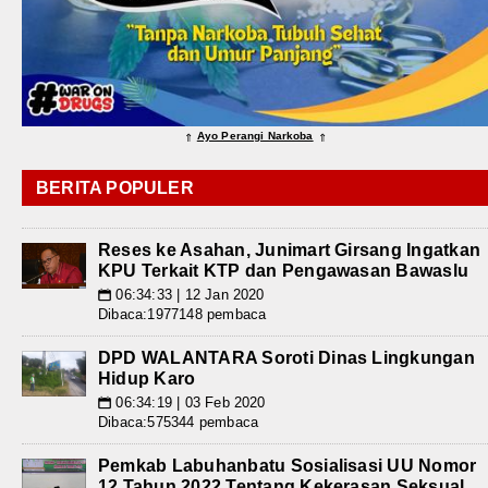
Ayo Perangi Narkoba
⇑
⇑
BERITA POPULER
Reses ke Asahan, Junimart Girsang Ingatkan
KPU Terkait KTP dan Pengawasan Bawaslu
06:34:33 | 12 Jan 2020
📅
Dibaca:1977148 pembaca
DPD WALANTARA Soroti Dinas Lingkungan
Hidup Karo
06:34:19 | 03 Feb 2020
📅
Dibaca:575344 pembaca
Pemkab Labuhanbatu Sosialisasi UU Nomor
12 Tahun 2022 Tentang Kekerasan Seksual