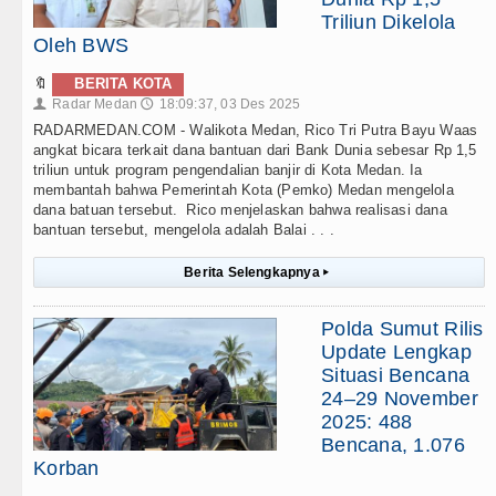
Triliun Dikelola
Oleh BWS
🔖
BERITA KOTA
Radar Medan
18:09:37, 03 Des 2025
👤
🕔
RADARMEDAN.COM - Walikota Medan, Rico Tri Putra Bayu Waas
angkat bicara terkait dana bantuan dari Bank Dunia sebesar Rp 1,5
triliun untuk program pengendalian banjir di Kota Medan. Ia
membantah bahwa Pemerintah Kota (Pemko) Medan mengelola
dana batuan tersebut. Rico menjelaskan bahwa realisasi dana
bantuan tersebut, mengelola adalah Balai . . .
Berita Selengkapnya
▸
Polda Sumut Rilis
Update Lengkap
Situasi Bencana
24–29 November
2025: 488
Bencana, 1.076
Korban