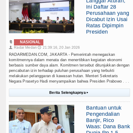
Langgar Aturan,
Ini Daftar 28
Perusahaan yang
Dicabut Izin Usai
Ratas Dipimpin
Presiden
🔖
NASIONAL
Radar Medan
21:39:16, 20 Jan 2026
👤
🕔
RADARMEDAN.COM, JAKARTA - Pemerintah menegaskan
komitmennya dalam menata dan menertibkan kegiatan ekonomi
berbasis sumber daya alam. Komitmen tersebut ditunjukkan dengan
pencabutan izin terhadap puluhan perusahaan yang terbukti
melakukan pelanggaran di kawasan hutan. Menteri Sekretaris
Negara Prasetyo Hadi menyampaikan bahwa Presiden Prabowo . . .
Berita Selengkapnya
▸
Bantuan untuk
Pengendalian
Banjir, Rico
Waas: Dana Bank
Dunia Rp 1,5