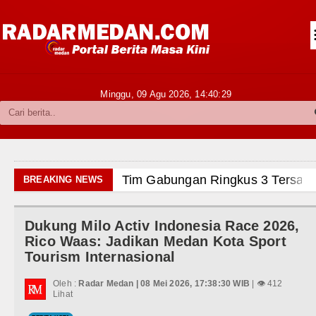
Siantar-Simalungun
Kabupaten Karo
Pakpak Bharat
Minggu, 09 Agu 2026,
14:40:30
Kabupaten Simalungun
Metropolitan
TNI POLRI
Tim Gabungan Ringkus 3 Tersangka P
BREAKING NEWS
Hukum dan Kriminal
Emma Raducanu Absen di Grand Slam
Dukung Milo Activ Indonesia Race 2026,
Politik
Juventus Dikalahkan Inter Milan di L
Rico Waas: Jadikan Medan Kota Sport
Tourism Internasional
Hiburan
PSG Ditahan Manchester United Mai
Oleh :
Radar Medan | 08 Mei 2026, 17:38:30 WIB
| 👁 412
Olahraga
Lihat
Chelsea Gilas AC Milan di Laga Per