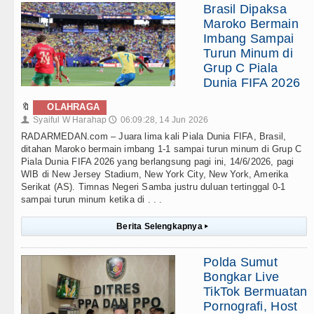
Brasil Dipaksa
Maroko Bermain
Imbang Sampai
Turun Minum di
Grup C Piala
Dunia FIFA 2026
🔖
OLAHRAGA
Syaiful W Harahap
06:09:28, 14 Jun 2026
👤
🕔
RADARMEDAN.com – Juara lima kali Piala Dunia FIFA, Brasil,
ditahan Maroko bermain imbang 1-1 sampai turun minum di Grup C
Piala Dunia FIFA 2026 yang berlangsung pagi ini, 14/6/2026, pagi
WIB di New Jersey Stadium, New York City, New York, Amerika
Serikat (AS). Timnas Negeri Samba justru duluan tertinggal 0-1
sampai turun minum ketika di . . .
Berita Selengkapnya
▸
Polda Sumut
Bongkar Live
TikTok Bermuatan
Pornografi, Host