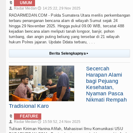
🔖
UMUM
Radar Medan
14:25:22, 29 Nov 2025
👤
🕔
RADARMEDAN.COM - Polda Sumatera Utara merilis perkembangan
terbaru penanganan bencana alam di wilayah Sumut sejak 24
hingga 29 November 2025. Hingga pukul 09.00 WIB, tercatat 488
kejadian bencana alam meliputi tanah longsor, banjir, pohon
tumbang, dan angin puting beliung yang tersebar di 21 wilayah
hukum Polres jajaran. Update Ddata terbaru, . . .
Berita Selengkapnya
▸
Secercah
Harapan Alami
bagi Pejuang
Kesehatan,
Nyaman Pasca
Nikmati Rempah
Tradisional Karo
🔖
FEATURE
Radar Medan
15:59:52, 24 Nov 2025
👤
🕔
Tulisan Kiriman Hanina Afifah, Mahasiswi Ilmu Komunikasi USU