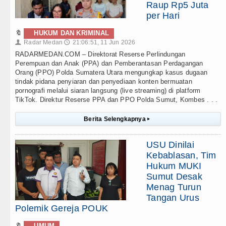
Raup Rp5 Juta
per Hari
🔖
HUKUM DAN KRIMINAL
Radar Medan
21:06:51, 11 Jun 2026
👤
🕔
RADARMEDAN.COM – Direktorat Reserse Perlindungan
Perempuan dan Anak (PPA) dan Pemberantasan Perdagangan
Orang (PPO) Polda Sumatera Utara mengungkap kasus dugaan
tindak pidana penyiaran dan penyediaan konten bermuatan
pornografi melalui siaran langsung (live streaming) di platform
TikTok. Direktur Reserse PPA dan PPO Polda Sumut, Kombes . . .
Berita Selengkapnya
▸
USU Dinilai
Kebablasan, Tim
Hukum MUKI
Sumut Desak
Menag Turun
Tangan Urus
Polemik Gereja POUK
🔖
UMUM