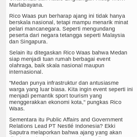
Gubernur Bobby Nasution Minta Kep
Marlabayana.
Rico Waas : Kemerdekaan Harus Dir
Rico Waas pun berharap ajang ini tidak hanya
berskala nasional, tetapi mampu menarik minat
Akses Jalan ke Pemandian Air Panas
pelari mancanegara. Seperti mengundang
peserta dari negara tetangga seperti Malaysia
Dayang Nan Tujuh Menggetarkan Ge
dan Singapura.
Selain itu ditegaskan Rico Waas bahwa Medan
siap menjadi tuan rumah berbagai event
olahraga, baik skala nasional maupun
internasional.
"Medan punya infrastruktur dan antusiasme
warga yang luar biasa. Kita ingin event seperti ini
menjadi pemantik sport tourism yang
menggerakkan ekonomi kota," pungkas Rico
Waas.
Sementara itu Public Affairs and Government
Relations Lead PT Nestlé Indonesia? Ekki
Saputra melaporkan bahwa ajang yang akan