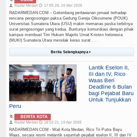
Radar Medan
17:05:29, 26 Mei 2026
👤
🕔
RADARMEDAN.COM – Gelombang perlawanan jemaat terhadap
rencana pengosongan paksa Gedung Gereja Oikoumene (POUK)
Universitas Sumatera Utara (USU) makin memanas paska terbitnya
surat pengosongan yang kedua. Buntunya komunikasi dengan pihak
kampus membuat Tim Hukum Majelis Umat Kristen Indonesia
(MUKI) Sumatera Utara menolak keras surat . . .
Berita Selengkapnya
▸
Lantik Eselon II,
III dan IV, Rico
Waas Beri
Deadline 6 Bulan
bagi Pejabat Baru
Untuk Tunjukkan
Peru
🔖
BERITA KOTA
Radar Medan
18:53:21, 16 Apr 2026
👤
🕔
RADARMEDAN.COM - Wali Kota Medan, Rico Tri Putra Bayu
Waas, secara resmi melantik sejumlah pejabat eselon II, III dan IV