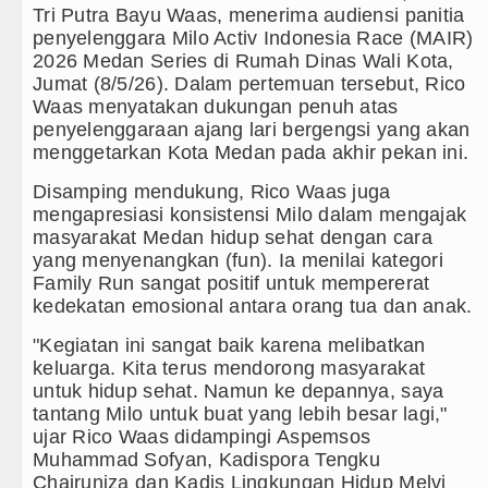
Tri Putra Bayu Waas, menerima audiensi panitia
Gubernur Bobby Nasution Minta Kep
penyelenggara Milo Activ Indonesia Race (MAIR)
2026 Medan Series di Rumah Dinas Wali Kota,
Rico Waas : Kemerdekaan Harus Dir
Jumat (8/5/26). Dalam pertemuan tersebut, Rico
Waas menyatakan dukungan penuh atas
Akses Jalan ke Pemandian Air Panas
penyelenggaraan ajang lari bergengsi yang akan
menggetarkan Kota Medan pada akhir pekan ini.
Dayang Nan Tujuh Menggetarkan Ge
Disamping mendukung, Rico Waas juga
mengapresiasi konsistensi Milo dalam mengajak
Tim Gabungan Ringkus 3 Tersangka P
masyarakat Medan hidup sehat dengan cara
yang menyenangkan (fun). Ia menilai kategori
Emma Raducanu Absen di Grand Slam
Family Run sangat positif untuk mempererat
kedekatan emosional antara orang tua dan anak.
Juventus Dikalahkan Inter Milan di L
"Kegiatan ini sangat baik karena melibatkan
PSG Ditahan Manchester United Mai
keluarga. Kita terus mendorong masyarakat
untuk hidup sehat. Namun ke depannya, saya
Chelsea Gilas AC Milan di Laga Per
tantang Milo untuk buat yang lebih besar lagi,"
ujar Rico Waas didampingi Aspemsos
Ketua GRIB Jaya Labuhanbatu Gelar 
Muhammad Sofyan, Kadispora Tengku
Chairuniza dan Kadis Lingkungan Hidup Melvi