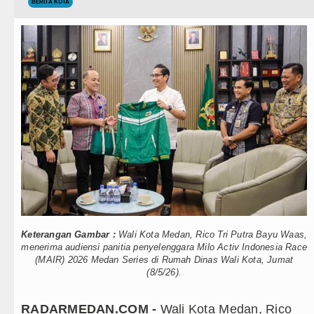
Teknologi
BERITA KOTA
Ketua GRIB Jaya Labuhanbatu Gelar 
Internasional
Gubernur Bobby Nasution Minta Kep
Wisata
Rico Waas : Kemerdekaan Harus Dir
TIPS dan TRIK
Akses Jalan ke Pemandian Air Panas
+ Lainnya
Dayang Nan Tujuh Menggetarkan Ge
Video
Tim Gabungan Ringkus 3 Tersangka P
Kesehatan
Emma Raducanu Absen di Grand Slam
Kuliner
Juventus Dikalahkan Inter Milan di L
Keterangan Gambar :
Wali Kota Medan, Rico Tri Putra Bayu Waas,
Siraman Rohani
PSG Ditahan Manchester United Mai
menerima audiensi panitia penyelenggara Milo Activ Indonesia Race
(MAIR) 2026 Medan Series di Rumah Dinas Wali Kota, Jumat
(8/5/26).
Chelsea Gilas AC Milan di Laga Per
Ketua GRIB Jaya Labuhanbatu Gelar 
RADARMEDAN.COM -
Wali Kota Medan, Rico