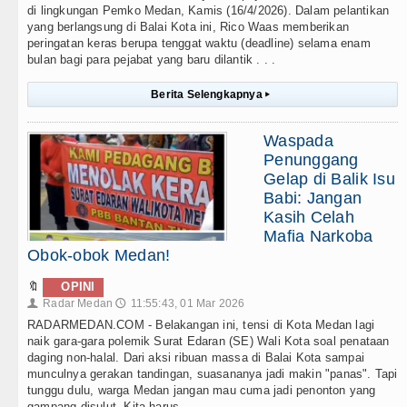
di lingkungan Pemko Medan, Kamis (16/4/2026). Dalam pelantikan
yang berlangsung di Balai Kota ini, Rico Waas memberikan
peringatan keras berupa tenggat waktu (deadline) selama enam
bulan bagi para pejabat yang baru dilantik . . .
Berita Selengkapnya
▸
Waspada
Penunggang
Gelap di Balik Isu
Babi: Jangan
Kasih Celah
Mafia Narkoba
Obok-obok Medan!
🔖
OPINI
Radar Medan
11:55:43, 01 Mar 2026
👤
🕔
RADARMEDAN.COM - Belakangan ini, tensi di Kota Medan lagi
naik gara-gara polemik Surat Edaran (SE) Wali Kota soal penataan
daging non-halal. Dari aksi ribuan massa di Balai Kota sampai
munculnya gerakan tandingan, suasananya jadi makin "panas". Tapi
tunggu dulu, warga Medan jangan mau cuma jadi penonton yang
gampang disulut. Kita harus . . .