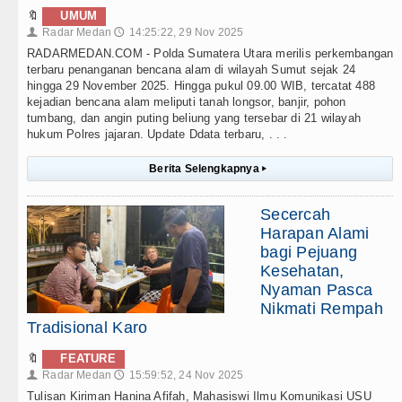
🔖
UMUM
Radar Medan
14:25:22, 29 Nov 2025
👤
🕔
RADARMEDAN.COM - Polda Sumatera Utara merilis perkembangan
terbaru penanganan bencana alam di wilayah Sumut sejak 24
hingga 29 November 2025. Hingga pukul 09.00 WIB, tercatat 488
kejadian bencana alam meliputi tanah longsor, banjir, pohon
tumbang, dan angin puting beliung yang tersebar di 21 wilayah
hukum Polres jajaran. Update Ddata terbaru, . . .
Berita Selengkapnya
▸
Secercah
Harapan Alami
bagi Pejuang
Kesehatan,
Nyaman Pasca
Nikmati Rempah
Tradisional Karo
🔖
FEATURE
Radar Medan
15:59:52, 24 Nov 2025
👤
🕔
Tulisan Kiriman Hanina Afifah, Mahasiswi Ilmu Komunikasi USU