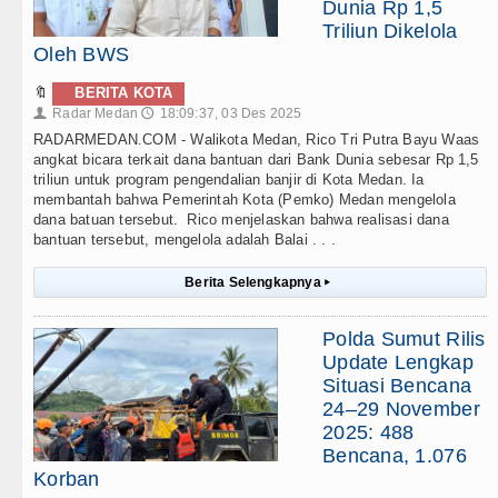
Dunia Rp 1,5
Triliun Dikelola
Oleh BWS
🔖
BERITA KOTA
Radar Medan
18:09:37, 03 Des 2025
👤
🕔
RADARMEDAN.COM - Walikota Medan, Rico Tri Putra Bayu Waas
angkat bicara terkait dana bantuan dari Bank Dunia sebesar Rp 1,5
triliun untuk program pengendalian banjir di Kota Medan. Ia
membantah bahwa Pemerintah Kota (Pemko) Medan mengelola
dana batuan tersebut. Rico menjelaskan bahwa realisasi dana
bantuan tersebut, mengelola adalah Balai . . .
Berita Selengkapnya
▸
Polda Sumut Rilis
Update Lengkap
Situasi Bencana
24–29 November
2025: 488
Bencana, 1.076
Korban