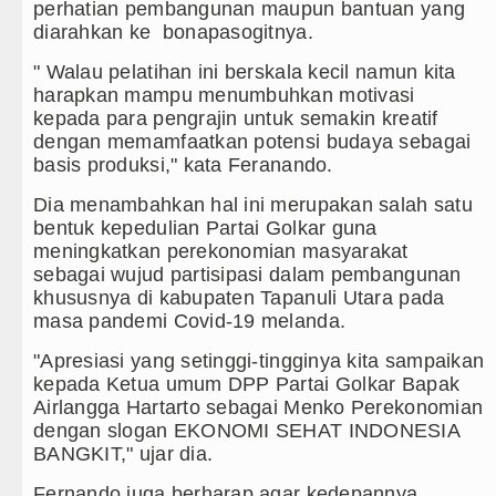
Ada di Alam Pikiran
perhatian pembangunan maupun bantuan yang
diarahkan ke bonapasogitnya.
t TNI Terus Rampungkan Jembatan Pascabencana di
" Walau pelatihan ini berskala kecil namun kita
harapkan mampu menumbuhkan motivasi
kepada para pengrajin untuk semakin kreatif
ia
dengan memamfaatkan potensi budaya sebagai
basis produksi," kata Feranando.
ina Hadapi Ancam Hukuman Mati
Dia menambahkan hal ini merupakan salah satu
edia 8 Agustus 2026 Pukul 22.00 WIB
bentuk kepedulian Partai Golkar guna
meningkatkan perekonomian masyarakat
sebagai wujud partisipasi dalam pembangunan
khususnya di kabupaten Tapanuli Utara pada
masa pandemi Covid-19 melanda.
"Apresiasi yang setinggi-tingginya kita sampaikan
kepada Ketua umum DPP Partai Golkar Bapak
Airlangga Hartarto sebagai Menko Perekonomian
dengan slogan EKONOMI SEHAT INDONESIA
BANGKIT," ujar dia.
Fernando juga berharap agar kedepannya