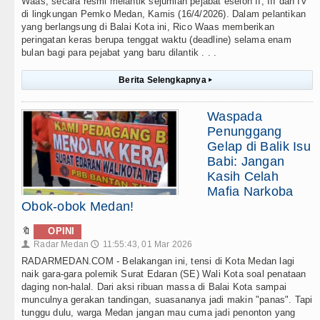
Waas, secara resmi melantik sejumlah pejabat eselon II, III dan IV
di lingkungan Pemko Medan, Kamis (16/4/2026). Dalam pelantikan
yang berlangsung di Balai Kota ini, Rico Waas memberikan
peringatan keras berupa tenggat waktu (deadline) selama enam
bulan bagi para pejabat yang baru dilantik . . .
Berita Selengkapnya
▸
Waspada
Penunggang
Gelap di Balik Isu
Babi: Jangan
Kasih Celah
Mafia Narkoba
Obok-obok Medan!
🔖
OPINI
Radar Medan
11:55:43, 01 Mar 2026
👤
🕔
RADARMEDAN.COM - Belakangan ini, tensi di Kota Medan lagi
naik gara-gara polemik Surat Edaran (SE) Wali Kota soal penataan
daging non-halal. Dari aksi ribuan massa di Balai Kota sampai
munculnya gerakan tandingan, suasananya jadi makin "panas". Tapi
tunggu dulu, warga Medan jangan mau cuma jadi penonton yang