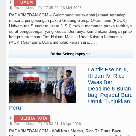
🔖
UMUM
Radar Medan
17:05:29, 26 Mei 2026
👤
🕔
RADARMEDAN.COM – Gelombang perlawanan jemaat terhadap
rencana pengosongan paksa Gedung Gereja Oikoumene (POUK)
Universitas Sumatera Utara (USU) makin memanas paska terbitnya
surat pengosongan yang kedua. Buntunya komunikasi dengan pihak
kampus membuat Tim Hukum Majelis Umat Kristen Indonesia
(MUKI) Sumatera Utara menolak keras surat . . .
Berita Selengkapnya
▸
Lantik Eselon II,
III dan IV, Rico
Waas Beri
Deadline 6 Bulan
bagi Pejabat Baru
Untuk Tunjukkan
Peru
🔖
BERITA KOTA
Radar Medan
18:53:21, 16 Apr 2026
👤
🕔
RADARMEDAN.COM - Wali Kota Medan, Rico Tri Putra Bayu