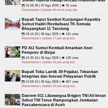
Sheikh Hasina Hadapi Ancam Hukuman Mati
10:28:38 | 07 Agu 2026 | 👁 32 view
📅
Radarmedan | Update 49 menit yang lalu
Bupati Taput Sambut Kunjungan Kapolda
Sumut Hadiri Revitalisasi TK Kemala
Bhayangkari 11 Tarutung
18:14:20 | 06 Agu 2026 | 👁 141 view
📅
Radarmedan | Update 17 jam yang lalu
PD AIJ Sumut Kembali Amankan Aset
Pemprov di Binjai
16:30:16 | 06 Agu 2026 | 👁 130 view
📅
Radarmedan | Update 19 jam yang lalu
Bupati Toba Lantik 39 Pejabat, Tekankan
Integritas dan Inovasi Pelayanan Publik
15:58:43 | 06 Agu 2026 | 👁 667 view
📅
Radarmedan | Update 19 jam yang lalu
Danrem 011 Lilawangsa Brigjen TNI Ali Imran
Sebut TNI Terus Rampungkan Jembatan
Pascabencana di Aceh