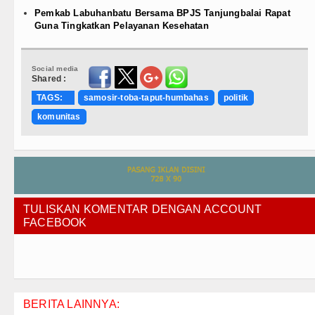
Pemkab Labuhanbatu Bersama BPJS Tanjungbalai Rapat
Guna Tingkatkan Pelayanan Kesehatan
Social media
Shared :
TAGS:
samosir-toba-taput-humbahas
politik
komunitas
TULISKAN KOMENTAR DENGAN ACCOUNT
FACEBOOK
BERITA LAINNYA: