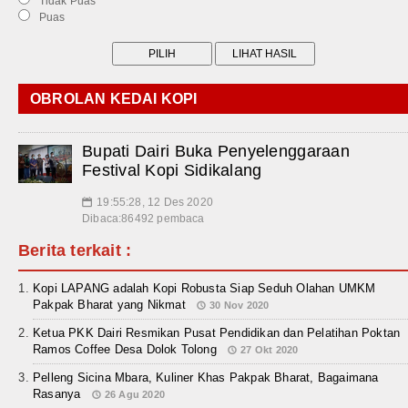
Tidak Puas
Puas
OBROLAN KEDAI KOPI
Bupati Dairi Buka Penyelenggaraan
Festival Kopi Sidikalang
19:55:28, 12 Des 2020
📅
Dibaca:86492 pembaca
Berita terkait :
Kopi LAPANG adalah Kopi Robusta Siap Seduh Olahan UMKM
Pakpak Bharat yang Nikmat
30 Nov 2020
Ketua PKK Dairi Resmikan Pusat Pendidikan dan Pelatihan Poktan
Ramos Coffee Desa Dolok Tolong
27 Okt 2020
Pelleng Sicina Mbara, Kuliner Khas Pakpak Bharat, Bagaimana
Rasanya
26 Agu 2020