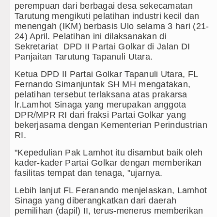
Ada di Alam Pikiran
perempuan dari berbagai desa sekecamatan
Tarutung mengikuti pelatihan industri kecil dan
t TNI Terus Rampungkan Jembatan Pascabencana di
menengah (IKM) berbasis Ulo selama 3 hari (21-
24) April. Pelatihan ini dilaksanakan di
Sekretariat DPD II Partai Golkar di Jalan DI
ia
Panjaitan Tarutung Tapanuli Utara.
Ketua DPD II Partai Golkar Tapanuli Utara, FL
ina Hadapi Ancam Hukuman Mati
Fernando Simanjuntak SH MH mengatakan,
pelatihan tersebut terlaksana atas prakarsa
edia 8 Agustus 2026 Pukul 22.00 WIB
lr.Lamhot Sinaga yang merupakan anggota
DPR/MPR RI dari fraksi Partai Golkar yang
ium Perth Sabtu 8 Agustus 2026 Pukul 18.00 WIB
bekerjasama dengan Kementerian Perindustrian
RI.
inggu 9 Agustus 2026 di Hungaria Pukul 00.00 WIB
"Kepedulian Pak Lamhot itu disambut baik oleh
 Revitalisasi TK Kemala Bhayangkari 11 Tarutung
kader-kader Partai Golkar dengan memberikan
fasilitas tempat dan tenaga, "ujarnya.
ai
Lebih lanjut FL Feranando menjelaskan, Lamhot
an Inovasi Pelayanan Publik
Sinaga yang diberangkatkan dari daerah
pemilihan (dapil) II, terus-menerus memberikan