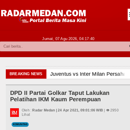
Siantar-Simalungun
Kabupaten Karo
Pakpak Bharat
Jumat, 07 Agu 2026,
04:17:42
Kabupaten Simalungun
Metropolitan
TNI POLRI
ium Perth Sabtu 8 Agustus 2026 Pukul 18.00 WIB
BREAKING NEWS
Hukum dan Kriminal
inggu 9 Agustus 2026 di Hungaria Pukul 00.00 WIB
DPD II Partai Golkar Taput Lakukan
Politik
 Revitalisasi TK Kemala Bhayangkari 11 Tarutung
Pelatihan IKM Kaum Perempuan
Hiburan
ai
Oleh :
Radar Medan | 24 Apr 2021, 09:01:06 WIB
| 👁 2950
Lihat
Olahraga
an Inovasi Pelayanan Publik
KOMUNITAS