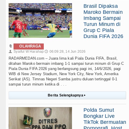
Brasil Dipaksa
Maroko Bermain
Imbang Sampai
Turun Minum di
Grup C Piala
Dunia FIFA 2026
🔖
OLAHRAGA
Syaiful W Harahap
06:09:28, 14 Jun 2026
👤
🕔
RADARMEDAN.com – Juara lima kali Piala Dunia FIFA, Brasil,
ditahan Maroko bermain imbang 1-1 sampai turun minum di Grup C
Piala Dunia FIFA 2026 yang berlangsung pagi ini, 14/6/2026, pagi
WIB di New Jersey Stadium, New York City, New York, Amerika
Serikat (AS). Timnas Negeri Samba justru duluan tertinggal 0-1
sampai turun minum ketika di . . .
Berita Selengkapnya
▸
Polda Sumut
Bongkar Live
TikTok Bermuatan
Pornografi, Host