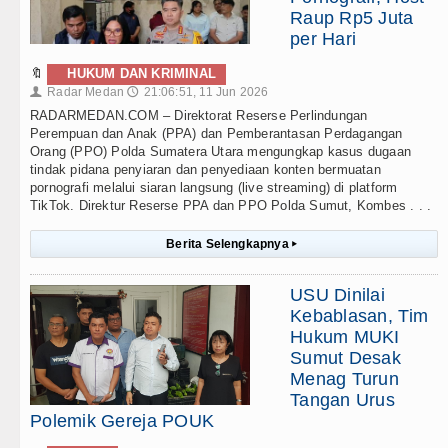
Raup Rp5 Juta
per Hari
🔖
HUKUM DAN KRIMINAL
Radar Medan
21:06:51, 11 Jun 2026
👤
🕔
RADARMEDAN.COM – Direktorat Reserse Perlindungan
Perempuan dan Anak (PPA) dan Pemberantasan Perdagangan
Orang (PPO) Polda Sumatera Utara mengungkap kasus dugaan
tindak pidana penyiaran dan penyediaan konten bermuatan
pornografi melalui siaran langsung (live streaming) di platform
TikTok. Direktur Reserse PPA dan PPO Polda Sumut, Kombes . . .
Berita Selengkapnya
▸
USU Dinilai
Kebablasan, Tim
Hukum MUKI
Sumut Desak
Menag Turun
Tangan Urus
Polemik Gereja POUK