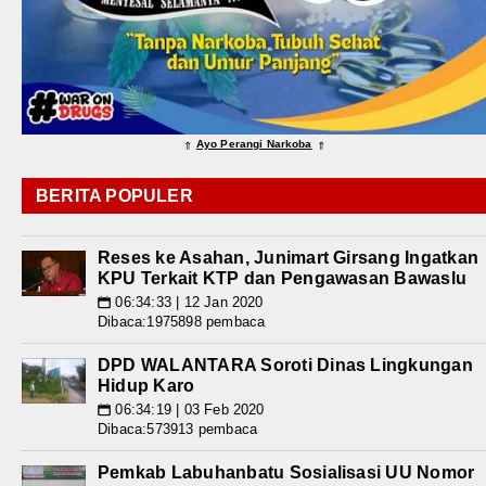
Ayo Perangi Narkoba
⇑
⇑
BERITA POPULER
Reses ke Asahan, Junimart Girsang Ingatkan
KPU Terkait KTP dan Pengawasan Bawaslu
06:34:33 | 12 Jan 2020
📅
Dibaca:1975898 pembaca
DPD WALANTARA Soroti Dinas Lingkungan
Hidup Karo
06:34:19 | 03 Feb 2020
📅
Dibaca:573913 pembaca
Pemkab Labuhanbatu Sosialisasi UU Nomor