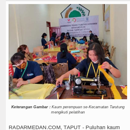
Teknologi
Ada di Alam Pikiran
Internasional
t TNI Terus Rampungkan Jembatan Pascabencana di
Wisata
ia
TIPS dan TRIK
ina Hadapi Ancam Hukuman Mati
+ Lainnya
edia 8 Agustus 2026 Pukul 22.00 WIB
Video
ium Perth Sabtu 8 Agustus 2026 Pukul 18.00 WIB
Kesehatan
inggu 9 Agustus 2026 di Hungaria Pukul 00.00 WIB
Kuliner
 Revitalisasi TK Kemala Bhayangkari 11 Tarutung
Siraman Rohani
Keterangan Gambar :
Kaum perempuan se-Kecamatan Tarutung
ai
mengikuti pelatihan
an Inovasi Pelayanan Publik
RADARMEDAN.COM, TAPUT - Puluhan kaum