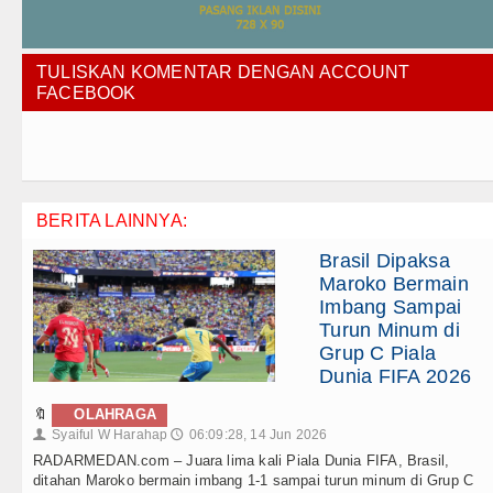
TULISKAN KOMENTAR DENGAN ACCOUNT
FACEBOOK
BERITA LAINNYA:
Brasil Dipaksa
Maroko Bermain
Imbang Sampai
Turun Minum di
Grup C Piala
Dunia FIFA 2026
🔖
OLAHRAGA
Syaiful W Harahap
06:09:28, 14 Jun 2026
👤
🕔
RADARMEDAN.com – Juara lima kali Piala Dunia FIFA, Brasil,
ditahan Maroko bermain imbang 1-1 sampai turun minum di Grup C