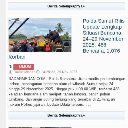
Berita Selengkapnya
▸
Polda Sumut Rilis
Update Lengkap
Situasi Bencana
24–29 November
2025: 488
Bencana, 1.076
Korban
🔖
UMUM
Radar Medan
14:25:22, 29 Nov 2025
👤
🕔
RADARMEDAN.COM - Polda Sumatera Utara merilis perkembangan
terbaru penanganan bencana alam di wilayah Sumut sejak 24
hingga 29 November 2025. Hingga pukul 09.00 WIB, tercatat 488
kejadian bencana alam meliputi tanah longsor, banjir, pohon
tumbang, dan angin puting beliung yang tersebar di 21 wilayah
hukum Polres jajaran. Update Ddata terbaru, . . .
Berita Selengkapnya
▸