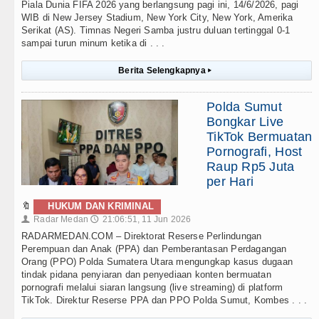
Piala Dunia FIFA 2026 yang berlangsung pagi ini, 14/6/2026, pagi
WIB di New Jersey Stadium, New York City, New York, Amerika
Serikat (AS). Timnas Negeri Samba justru duluan tertinggal 0-1
sampai turun minum ketika di . . .
Berita Selengkapnya
▸
Polda Sumut
Bongkar Live
TikTok Bermuatan
Pornografi, Host
Raup Rp5 Juta
per Hari
🔖
HUKUM DAN KRIMINAL
Radar Medan
21:06:51, 11 Jun 2026
👤
🕔
RADARMEDAN.COM – Direktorat Reserse Perlindungan
Perempuan dan Anak (PPA) dan Pemberantasan Perdagangan
Orang (PPO) Polda Sumatera Utara mengungkap kasus dugaan
tindak pidana penyiaran dan penyediaan konten bermuatan
pornografi melalui siaran langsung (live streaming) di platform
TikTok. Direktur Reserse PPA dan PPO Polda Sumut, Kombes . . .