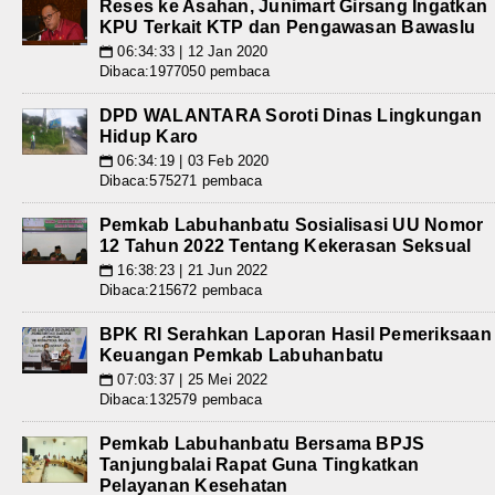
Reses ke Asahan, Junimart Girsang Ingatkan
KPU Terkait KTP dan Pengawasan Bawaslu
06:34:33 | 12 Jan 2020
📅
Dibaca:1977050 pembaca
DPD WALANTARA Soroti Dinas Lingkungan
Hidup Karo
06:34:19 | 03 Feb 2020
📅
Dibaca:575271 pembaca
Pemkab Labuhanbatu Sosialisasi UU Nomor
12 Tahun 2022 Tentang Kekerasan Seksual
16:38:23 | 21 Jun 2022
📅
Dibaca:215672 pembaca
BPK RI Serahkan Laporan Hasil Pemeriksaan
Keuangan Pemkab Labuhanbatu
07:03:37 | 25 Mei 2022
📅
Dibaca:132579 pembaca
Pemkab Labuhanbatu Bersama BPJS
Tanjungbalai Rapat Guna Tingkatkan
Pelayanan Kesehatan