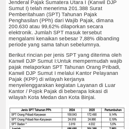
Jenderal Pajak Sumatera Utara I (Kanwil DJP
Sumut I) telah menerima 201.388 Surat
Gubernur Bobby Nasution Minta Kepala Daerah
Pemberitahuan (SPT) Tahunan Pajak
Penghasilan (PPh) dari Wajib Pajak, dimana
Rico Waas : Kemerdekaan Harus Dirasakan Mas
200.630 atau 99,62% dilaporkan secara
elektronik. Jumlah SPT masuk tersebut
Akses Jalan ke Pemandian Air Panas Doulu Dibl
mengalami kenaikan sebesar 7,88% dibanding
periode yang sama tahun sebelumnya.
Dayang Nan Tujuh Menggetarkan Gedung Kesen
Berikut rincian per jenis SPT yang diterima oleh
Tim Gabungan Ringkus 3 Tersangka Pungli di J
Kanwil DJP Sumut I:Untuk mempermudah wajib
pajak melaporkan SPT Tahunan Orang Pribadi,
Emma Raducanu Absen di Grand Slam Tenis US
Kanwil DJP Sumut I melalui Kantor Pelayanan
Pajak (KPP) di wilayah kerjanya
Juventus Dikalahkan Inter Milan di Laga Persaha
menyelenggarakan kegiatan Layanan di Luar
Kantor / Pojok Pajak di beberapa lokasi di
PSG Ditahan Manchester United Main Imbang L
wilayah Kota Medan dan Kota Binjai.
Chelsea Gilas AC Milan di Laga Persahabatan d
Ketua GRIB Jaya Labuhanbatu Gelar Turnamen C