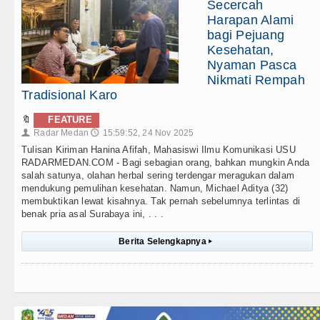
Secercah
Harapan Alami
bagi Pejuang
Kesehatan,
Nyaman Pasca
Nikmati Rempah
Tradisional Karo
🔖
FEATURE
Radar Medan
15:59:52, 24 Nov 2025
👤
🕔
Tulisan Kiriman Hanina Afifah, Mahasiswi Ilmu Komunikasi USU
RADARMEDAN.COM - Bagi sebagian orang, bahkan mungkin Anda
salah satunya, olahan herbal sering terdengar meragukan dalam
mendukung pemulihan kesehatan. Namun, Michael Aditya (32)
membuktikan lewat kisahnya. Tak pernah sebelumnya terlintas di
benak pria asal Surabaya ini, . . .
Berita Selengkapnya
▸