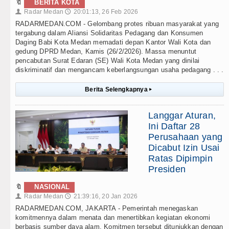
🔖
BERITA KOTA
Radar Medan
20:01:13, 26 Feb 2026
👤
🕔
RADARMEDAN.COM - Gelombang protes ribuan masyarakat yang
tergabung dalam Aliansi Solidaritas Pedagang dan Konsumen
Daging Babi Kota Medan memadati depan Kantor Wali Kota dan
gedung DPRD Medan, Kamis (26/2/2026). Massa menuntut
pencabutan Surat Edaran (SE) Wali Kota Medan yang dinilai
diskriminatif dan mengancam keberlangsungan usaha pedagang . . .
Berita Selengkapnya
▸
Langgar Aturan,
Ini Daftar 28
Perusahaan yang
Dicabut Izin Usai
Ratas Dipimpin
Presiden
🔖
NASIONAL
Radar Medan
21:39:16, 20 Jan 2026
👤
🕔
RADARMEDAN.COM, JAKARTA - Pemerintah menegaskan
komitmennya dalam menata dan menertibkan kegiatan ekonomi
berbasis sumber daya alam. Komitmen tersebut ditunjukkan dengan