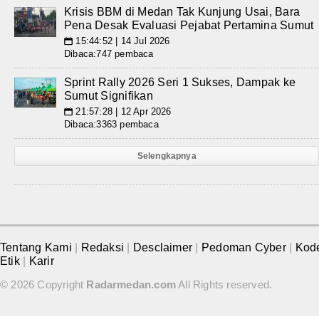
Krisis BBM di Medan Tak Kunjung Usai, Bara
Pena Desak Evaluasi Pejabat Pertamina Sumut
15:44:52 | 14 Jul 2026
📅
Dibaca:747 pembaca
Sprint Rally 2026 Seri 1 Sukses, Dampak ke
Sumut Signifikan
21:57:28 | 12 Apr 2026
📅
Dibaca:3363 pembaca
Selengkapnya
Tentang Kami
|
Redaksi
|
Desclaimer
|
Pedoman Cyber
|
Kod
Etik
|
Karir
© 2026 Copyright
Radarmedan.com
All Rights reserved.