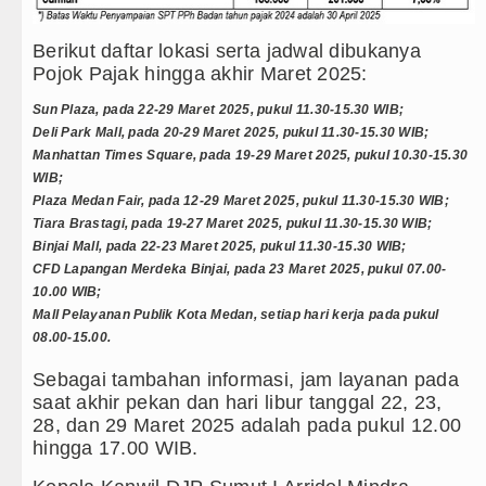
Gubernur Bobby Nasution Minta Kepala Daerah
Rico Waas : Kemerdekaan Harus Dirasakan Mas
Berikut daftar lokasi serta jadwal dibukanya
Pojok Pajak hingga akhir Maret 2025:
Akses Jalan ke Pemandian Air Panas Doulu Dibl
Sun Plaza, pada 22-29 Maret 2025, pukul 11.30-15.30 WIB;
Deli Park Mall, pada 20-29 Maret 2025, pukul 11.30-15.30 WIB;
Dayang Nan Tujuh Menggetarkan Gedung Kesen
Manhattan Times Square, pada 19-29 Maret 2025, pukul 10.30-15.30
WIB;
Plaza Medan Fair, pada 12-29 Maret 2025, pukul 11.30-15.30 WIB;
Tiara Brastagi, pada 19-27 Maret 2025, pukul 11.30-15.30 WIB;
Binjai Mall, pada 22-23 Maret 2025, pukul 11.30-15.30 WIB;
CFD Lapangan Merdeka Binjai, pada 23 Maret 2025, pukul 07.00-
10.00 WIB;
Mall Pelayanan Publik Kota Medan, setiap hari kerja pada pukul
08.00-15.00.
Sebagai tambahan informasi, jam layanan pada
saat akhir pekan dan hari libur tanggal 22, 23,
28, dan 29 Maret 2025 adalah pada pukul 12.00
hingga 17.00 WIB.