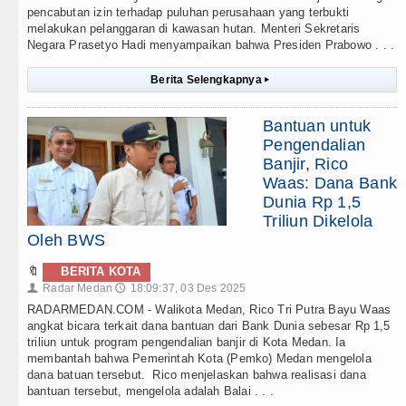
pencabutan izin terhadap puluhan perusahaan yang terbukti
melakukan pelanggaran di kawasan hutan. Menteri Sekretaris
Negara Prasetyo Hadi menyampaikan bahwa Presiden Prabowo . . .
Berita Selengkapnya
▸
Bantuan untuk
Pengendalian
Banjir, Rico
Waas: Dana Bank
Dunia Rp 1,5
Triliun Dikelola
Oleh BWS
🔖
BERITA KOTA
Radar Medan
18:09:37, 03 Des 2025
👤
🕔
RADARMEDAN.COM - Walikota Medan, Rico Tri Putra Bayu Waas
angkat bicara terkait dana bantuan dari Bank Dunia sebesar Rp 1,5
triliun untuk program pengendalian banjir di Kota Medan. Ia
membantah bahwa Pemerintah Kota (Pemko) Medan mengelola
dana batuan tersebut. Rico menjelaskan bahwa realisasi dana
bantuan tersebut, mengelola adalah Balai . . .