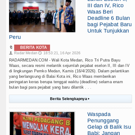
III dan IV, Rico
Waas Beri
Deadline 6 Bulan
bagi Pejabat Baru
Untuk Tunjukkan
Peru
🔖
BERITA KOTA
Radar Medan
18:53:21, 16 Apr 2026
👤
🕔
RADARMEDAN.COM - Wali Kota Medan, Rico Tri Putra Bayu
Waas, secara resmi melantik sejumlah pejabat eselon II, III dan IV
di lingkungan Pemko Medan, Kamis (16/4/2026). Dalam pelantikan
yang berlangsung di Balai Kota ini, Rico Waas memberikan
peringatan keras berupa tenggat waktu (deadline) selama enam
bulan bagi para pejabat yang baru dilantik . . .
Berita Selengkapnya
▸
Waspada
Penunggang
Gelap di Balik Isu
Babi: Jangan