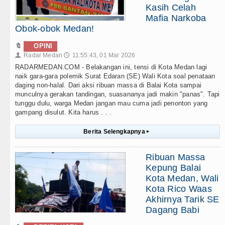
Kasih Celah
Mafia Narkoba
Obok-obok Medan!
🔖
OPINI
Radar Medan
11:55:43, 01 Mar 2026
👤
🕔
RADARMEDAN.COM - Belakangan ini, tensi di Kota Medan lagi
naik gara-gara polemik Surat Edaran (SE) Wali Kota soal penataan
daging non-halal. Dari aksi ribuan massa di Balai Kota sampai
munculnya gerakan tandingan, suasananya jadi makin "panas". Tapi
tunggu dulu, warga Medan jangan mau cuma jadi penonton yang
gampang disulut. Kita harus . . .
Berita Selengkapnya
▸
Ribuan Massa
Kepung Balai
Kota Medan, Wali
Kota Rico Waas
Akhirnya Tarik SE
Dagang Babi