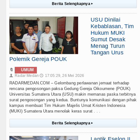
Berita Selengkapnya
▸
USU Dinilai
Kebablasan, Tim
Hukum MUKI
Sumut Desak
Menag Turun
Tangan Urus
Polemik Gereja POUK
🔖
UMUM
Radar Medan
17:05:29, 26 Mei 2026
👤
🕔
RADARMEDAN.COM – Gelombang perlawanan jemaat terhadap
rencana pengosongan paksa Gedung Gereja Oikoumene (POUK)
Universitas Sumatera Utara (USU) makin memanas paska terbitnya
surat pengosongan yang kedua. Buntunya komunikasi dengan pihak
kampus membuat Tim Hukum Majelis Umat Kristen Indonesia
(MUKI) Sumatera Utara menolak keras surat . . .
Berita Selengkapnya
▸
Lantik Eselon II,