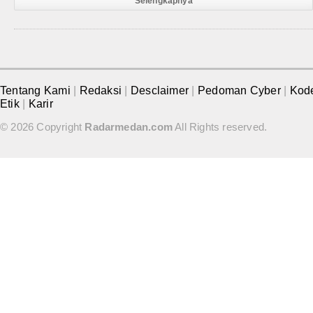
Selengkapnya
Tentang Kami
|
Redaksi
|
Desclaimer
|
Pedoman Cyber
|
Kod
Etik
|
Karir
© 2026 Copyright
Radarmedan.com
All Rights reserved.