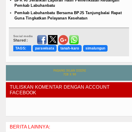
BPK RI Serahkan Laporan Hasil Pemeriksaan Keuangan
Pemkab Labuhanbatu
Pemkab Labuhanbatu Bersama BPJS Tanjungbalai Rapat
Guna Tingkatkan Pelayanan Kesehatan
Social media
Shared :
TAGS:
parawisata
tanah-karo
simalungun
TULISKAN KOMENTAR DENGAN ACCOUNT
FACEBOOK
BERITA LAINNYA: