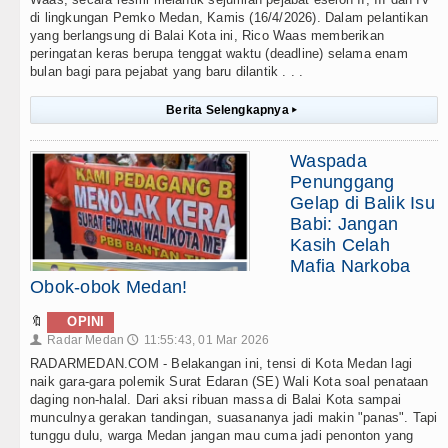
di lingkungan Pemko Medan, Kamis (16/4/2026). Dalam pelantikan
yang berlangsung di Balai Kota ini, Rico Waas memberikan
peringatan keras berupa tenggat waktu (deadline) selama enam
bulan bagi para pejabat yang baru dilantik . . .
Berita Selengkapnya
▸
Waspada
Penunggang
Gelap di Balik Isu
Babi: Jangan
Kasih Celah
Mafia Narkoba
Obok-obok Medan!
🔖
OPINI
Radar Medan
11:55:43, 01 Mar 2026
👤
🕔
RADARMEDAN.COM - Belakangan ini, tensi di Kota Medan lagi
naik gara-gara polemik Surat Edaran (SE) Wali Kota soal penataan
daging non-halal. Dari aksi ribuan massa di Balai Kota sampai
munculnya gerakan tandingan, suasananya jadi makin "panas". Tapi
tunggu dulu, warga Medan jangan mau cuma jadi penonton yang