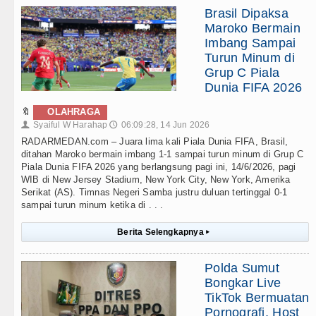
Brasil Dipaksa
Maroko Bermain
Imbang Sampai
Turun Minum di
Grup C Piala
Dunia FIFA 2026
🔖
OLAHRAGA
Syaiful W Harahap
06:09:28, 14 Jun 2026
👤
🕔
RADARMEDAN.com – Juara lima kali Piala Dunia FIFA, Brasil,
ditahan Maroko bermain imbang 1-1 sampai turun minum di Grup C
Piala Dunia FIFA 2026 yang berlangsung pagi ini, 14/6/2026, pagi
WIB di New Jersey Stadium, New York City, New York, Amerika
Serikat (AS). Timnas Negeri Samba justru duluan tertinggal 0-1
sampai turun minum ketika di . . .
Berita Selengkapnya
▸
Polda Sumut
Bongkar Live
TikTok Bermuatan
Pornografi, Host