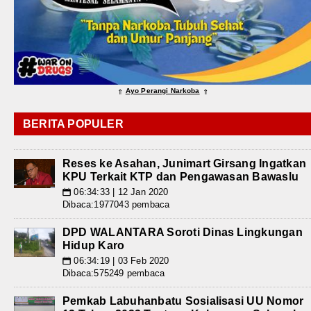
Ayo Perangi Narkoba
⇑
⇑
BERITA POPULER
Reses ke Asahan, Junimart Girsang Ingatkan
KPU Terkait KTP dan Pengawasan Bawaslu
06:34:33 | 12 Jan 2020
📅
Dibaca:1977043 pembaca
DPD WALANTARA Soroti Dinas Lingkungan
Hidup Karo
06:34:19 | 03 Feb 2020
📅
Dibaca:575249 pembaca
Pemkab Labuhanbatu Sosialisasi UU Nomor