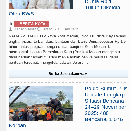
Dunia Rp 1,5
Triliun Dikelola
Oleh BWS
🔖
BERITA KOTA
Radar Medan
18:09:37, 03 Des 2025
👤
🕔
RADARMEDAN.COM - Walikota Medan, Rico Tri Putra Bayu Waas
angkat bicara terkait dana bantuan dari Bank Dunia sebesar Rp 1,5
triliun untuk program pengendalian banjir di Kota Medan. Ia
membantah bahwa Pemerintah Kota (Pemko) Medan mengelola
dana batuan tersebut. Rico menjelaskan bahwa realisasi dana
bantuan tersebut, mengelola adalah Balai . . .
Berita Selengkapnya
▸
Polda Sumut Rilis
Update Lengkap
Situasi Bencana
24–29 November
2025: 488
Bencana, 1.076
Korban