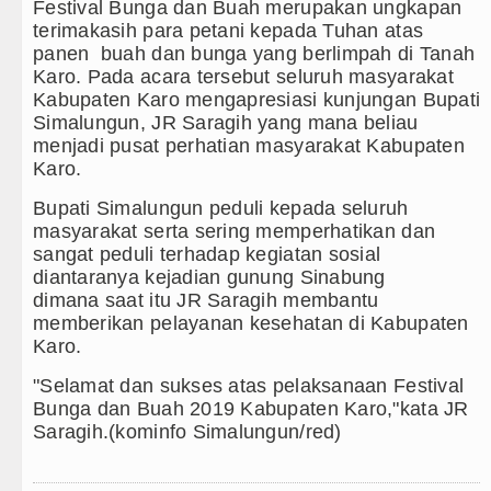
Festival Bunga dan Buah merupakan ungkapan
terimakasih para petani kepada Tuhan atas
Gubernur Bobby Nasution Minta K
panen buah dan bunga yang berlimpah di Tanah
Karo. Pada acara tersebut seluruh masyarakat
Rico Waas : Kemerdekaan Harus D
Kabupaten Karo mengapresiasi kunjungan Bupati
Simalungun, JR Saragih yang mana beliau
Akses Jalan ke Pemandian Air Pan
menjadi pusat perhatian masyarakat Kabupaten
Karo.
Dayang Nan Tujuh Menggetarkan G
Bupati Simalungun peduli kepada seluruh
Tim Gabungan Ringkus 3 Tersangka
masyarakat serta sering memperhatikan dan
sangat peduli terhadap kegiatan sosial
Emma Raducanu Absen di Grand Sl
diantaranya kejadian gunung Sinabung
dimana saat itu JR Saragih membantu
Juventus Dikalahkan Inter Milan di
memberikan pelayanan kesehatan di Kabupaten
Karo.
PSG Ditahan Manchester United M
"Selamat dan sukses atas pelaksanaan Festival
Chelsea Gilas AC Milan di Laga P
Bunga dan Buah 2019 Kabupaten Karo,"kata JR
Saragih.(kominfo Simalungun/red)
Ketua GRIB Jaya Labuhanbatu Gela