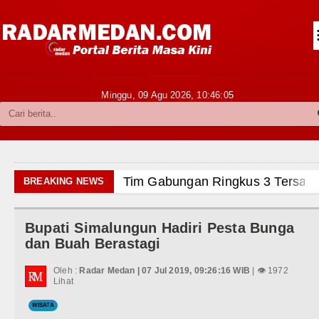
Siantar-Simalungun
Kabupaten Karo
Pakpak Bharat
Minggu, 09 Agu 2026,
10:46:07
Kabupaten Simalungun
Metropolitan
TNI POLRI
Tim Gabungan Ringkus 3 Tersangka
BREAKING NEWS
Hukum dan Kriminal
Emma Raducanu Absen di Grand Sl
Bupati Simalungun Hadiri Pesta Bunga
Politik
Juventus Dikalahkan Inter Milan di
dan Buah Berastagi
Hiburan
PSG Ditahan Manchester United M
Oleh :
Radar Medan | 07 Jul 2019, 09:26:16 WIB
| 👁 1972
Lihat
Olahraga
Chelsea Gilas AC Milan di Laga P
WISATA