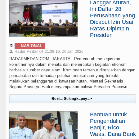
Langgar Aturan,
Ini Daftar 28
Perusahaan yang
Dicabut Izin Usai
Ratas Dipimpin
Presiden
🔖
NASIONAL
Radar Medan
21:39:16, 20 Jan 2026
👤
🕔
RADARMEDAN.COM, JAKARTA - Pemerintah menegaskan
komitmennya dalam menata dan menertibkan kegiatan ekonomi
berbasis sumber daya alam. Komitmen tersebut ditunjukkan dengan
pencabutan izin terhadap puluhan perusahaan yang terbukti
melakukan pelanggaran di kawasan hutan. Menteri Sekretaris
Negara Prasetyo Hadi menyampaikan bahwa Presiden Prabowo . . .
Berita Selengkapnya
▸
Bantuan untuk
Pengendalian
Banjir, Rico
Waas: Dana Bank