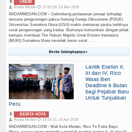
🔖
UMUM
Radar Medan
17:05:29, 26 Mei 2026
👤
🕔
RADARMEDAN.COM – Gelombang perlawanan jemaat terhadap
rencana pengosongan paksa Gedung Gereja Oikoumene (POUK)
Universitas Sumatera Utara (USU) makin memanas paska terbitnya
surat pengosongan yang kedua. Buntunya komunikasi dengan pihak
kampus membuat Tim Hukum Majelis Umat Kristen Indonesia
(MUKI) Sumatera Utara menolak keras surat . . .
Berita Selengkapnya
▸
Lantik Eselon II,
III dan IV, Rico
Waas Beri
Deadline 6 Bulan
bagi Pejabat Baru
Untuk Tunjukkan
Peru
🔖
BERITA KOTA
Radar Medan
18:53:21, 16 Apr 2026
👤
🕔
RADARMEDAN.COM - Wali Kota Medan, Rico Tri Putra Bayu
Waas, secara resmi melantik sejumlah pejabat eselon II, III dan IV