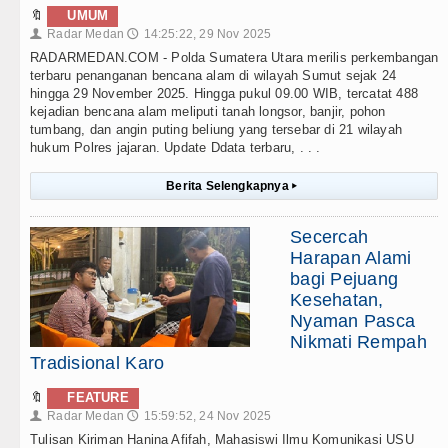
🔖
UMUM
Radar Medan
14:25:22, 29 Nov 2025
👤
🕔
RADARMEDAN.COM - Polda Sumatera Utara merilis perkembangan
terbaru penanganan bencana alam di wilayah Sumut sejak 24
hingga 29 November 2025. Hingga pukul 09.00 WIB, tercatat 488
kejadian bencana alam meliputi tanah longsor, banjir, pohon
tumbang, dan angin puting beliung yang tersebar di 21 wilayah
hukum Polres jajaran. Update Ddata terbaru, . . .
Berita Selengkapnya
▸
Secercah
Harapan Alami
bagi Pejuang
Kesehatan,
Nyaman Pasca
Nikmati Rempah
Tradisional Karo
🔖
FEATURE
Radar Medan
15:59:52, 24 Nov 2025
👤
🕔
Tulisan Kiriman Hanina Afifah, Mahasiswi Ilmu Komunikasi USU