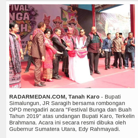
Teknologi
Ketua GRIB Jaya Labuhanbatu Gela
Internasional
Gubernur Bobby Nasution Minta K
Wisata
Rico Waas : Kemerdekaan Harus D
TIPS dan TRIK
Akses Jalan ke Pemandian Air Pan
+ Lainnya
Dayang Nan Tujuh Menggetarkan G
Video
Tim Gabungan Ringkus 3 Tersangka
Kesehatan
Emma Raducanu Absen di Grand Sl
Kuliner
Juventus Dikalahkan Inter Milan di
RADARMEDAN.COM, Tanah Karo
- Bupati
Simalungun, JR Saragih bersama rombongan
Siraman Rohani
PSG Ditahan Manchester United M
OPD mengadiri acara "Festival Bunga dan Buah
Tahun 2019" atas undangan Bupati Karo, Terkelin
Chelsea Gilas AC Milan di Laga P
Brahmana. Acara ini secara resmi dibuka oleh
Gubernur Sumatera Utara, Edy Rahmayadi.
Ketua GRIB Jaya Labuhanbatu Gela