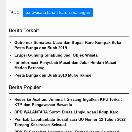
Gubernur Bobby Nasution Minta K
TAGS :
parawisata,tanah-karo,simalungun
Rico Waas : Kemerdekaan Harus D
Akses Jalan ke Pemandian Air Pan
Berita Terkait
Dayang Nan Tujuh Menggetarkan G
Gubernur Sumatera Utara dan Bupati Karo Kompak Buka
Pesta Bunga dan Buah 2019
Erupsi Gunung Sinabung Jadi Objek Wisata
Ini informasi Penyebab Macet dan Jalur Hindari Macet
Medan Berastagi
Pesta Bunga dan Buah 2019 Mulai Ramai
Berita Populer
Reses ke Asahan, Junimart Girsang Ingatkan KPU Terkait
KTP dan Pengawasan Bawaslu
DPD WALANTARA Soroti Dinas Lingkungan Hidup Karo
Pemkab Labuhanbatu Sosialisasi UU Nomor 12 Tahun 2022
Tentang Kekerasan Seksual