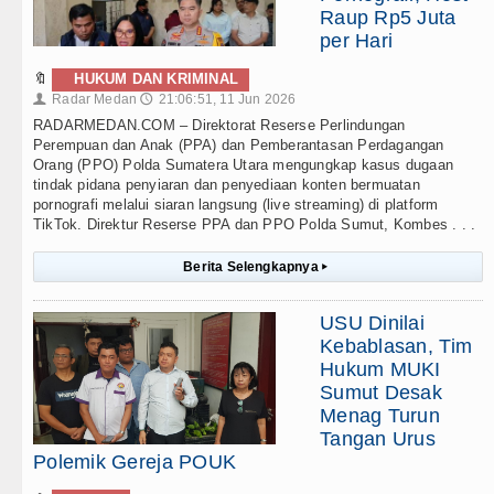
Raup Rp5 Juta
per Hari
🔖
HUKUM DAN KRIMINAL
Radar Medan
21:06:51, 11 Jun 2026
👤
🕔
RADARMEDAN.COM – Direktorat Reserse Perlindungan
Perempuan dan Anak (PPA) dan Pemberantasan Perdagangan
Orang (PPO) Polda Sumatera Utara mengungkap kasus dugaan
tindak pidana penyiaran dan penyediaan konten bermuatan
pornografi melalui siaran langsung (live streaming) di platform
TikTok. Direktur Reserse PPA dan PPO Polda Sumut, Kombes . . .
Berita Selengkapnya
▸
USU Dinilai
Kebablasan, Tim
Hukum MUKI
Sumut Desak
Menag Turun
Tangan Urus
Polemik Gereja POUK