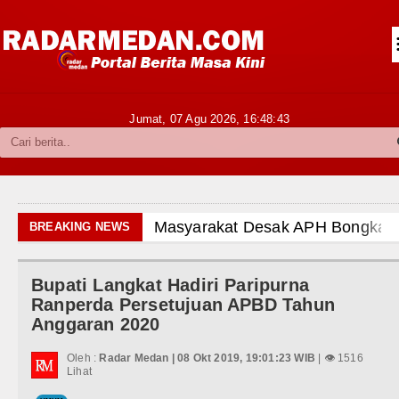
Siantar-Simalungun
Kabupaten Karo
Pakpak Bharat
Jumat, 07 Agu 2026,
16:48:44
Kabupaten Simalungun
Metropolitan
TNI POLRI
Masyarakat Desak APH Bongkar Penadah K
BREAKING NEWS
Hukum dan Kriminal
Dewan Usul BUMD Sumut Kelola Rumput L
Bupati Langkat Hadiri Paripurna
Politik
Dugaan Penyimpangan Dana BOS TA 202
Ranperda Persetujuan APBD Tahun
Anggaran 2020
Hiburan
Risiko Tertular HIV/AIDS Melalui Hub
Oleh :
Radar Medan | 08 Okt 2019, 19:01:23 WIB
| 👁 1516
Olahraga
Lihat
Bertekad Pulang Mantan PM Banglades