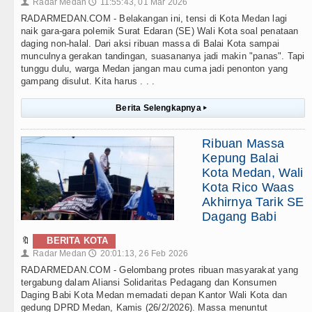
Radar Medan
11:55:43, 01 Mar 2026
👤
🕔
RADARMEDAN.COM - Belakangan ini, tensi di Kota Medan lagi
naik gara-gara polemik Surat Edaran (SE) Wali Kota soal penataan
daging non-halal. Dari aksi ribuan massa di Balai Kota sampai
munculnya gerakan tandingan, suasananya jadi makin "panas". Tapi
tunggu dulu, warga Medan jangan mau cuma jadi penonton yang
gampang disulut. Kita harus . . .
Berita Selengkapnya
▸
Ribuan Massa
Kepung Balai
Kota Medan, Wali
Kota Rico Waas
Akhirnya Tarik SE
Dagang Babi
🔖
BERITA KOTA
Radar Medan
20:01:13, 26 Feb 2026
👤
🕔
RADARMEDAN.COM - Gelombang protes ribuan masyarakat yang
tergabung dalam Aliansi Solidaritas Pedagang dan Konsumen
Daging Babi Kota Medan memadati depan Kantor Wali Kota dan
gedung DPRD Medan, Kamis (26/2/2026). Massa menuntut