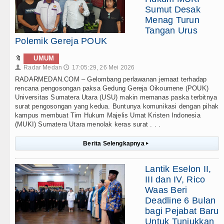
Sumut Desak
Menag Turun
Tangan Urus
Polemik Gereja POUK
🔖
UMUM
Radar Medan
17:05:29, 26 Mei 2026
👤
🕔
RADARMEDAN.COM – Gelombang perlawanan jemaat terhadap
rencana pengosongan paksa Gedung Gereja Oikoumene (POUK)
Universitas Sumatera Utara (USU) makin memanas paska terbitnya
surat pengosongan yang kedua. Buntunya komunikasi dengan pihak
kampus membuat Tim Hukum Majelis Umat Kristen Indonesia
(MUKI) Sumatera Utara menolak keras surat . . .
Berita Selengkapnya
▸
Lantik Eselon II,
III dan IV, Rico
Waas Beri
Deadline 6 Bulan
bagi Pejabat Baru
Untuk Tunjukkan