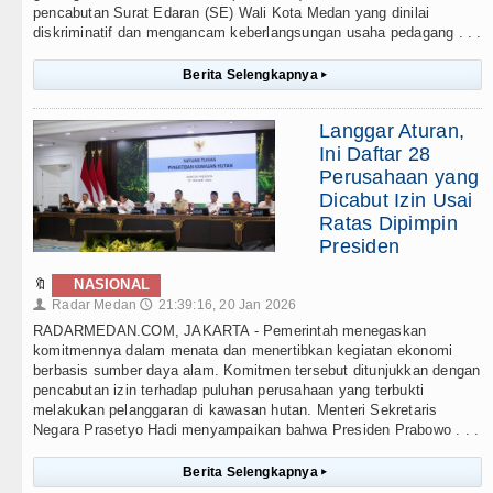
pencabutan Surat Edaran (SE) Wali Kota Medan yang dinilai
diskriminatif dan mengancam keberlangsungan usaha pedagang . . .
Berita Selengkapnya
▸
Langgar Aturan,
Ini Daftar 28
Perusahaan yang
Dicabut Izin Usai
Ratas Dipimpin
Presiden
🔖
NASIONAL
Radar Medan
21:39:16, 20 Jan 2026
👤
🕔
RADARMEDAN.COM, JAKARTA - Pemerintah menegaskan
komitmennya dalam menata dan menertibkan kegiatan ekonomi
berbasis sumber daya alam. Komitmen tersebut ditunjukkan dengan
pencabutan izin terhadap puluhan perusahaan yang terbukti
melakukan pelanggaran di kawasan hutan. Menteri Sekretaris
Negara Prasetyo Hadi menyampaikan bahwa Presiden Prabowo . . .
Berita Selengkapnya
▸