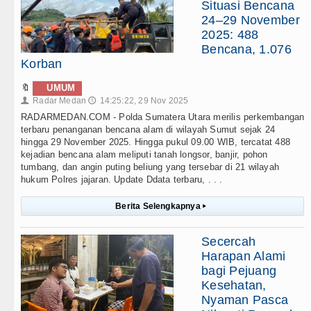
Situasi Bencana
24–29 November
2025: 488
Bencana, 1.076
Korban
🔖
UMUM
Radar Medan
14:25:22, 29 Nov 2025
👤
🕔
RADARMEDAN.COM - Polda Sumatera Utara merilis perkembangan
terbaru penanganan bencana alam di wilayah Sumut sejak 24
hingga 29 November 2025. Hingga pukul 09.00 WIB, tercatat 488
kejadian bencana alam meliputi tanah longsor, banjir, pohon
tumbang, dan angin puting beliung yang tersebar di 21 wilayah
hukum Polres jajaran. Update Ddata terbaru, . . .
Berita Selengkapnya
▸
Secercah
Harapan Alami
bagi Pejuang
Kesehatan,
Nyaman Pasca