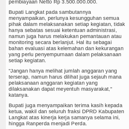
Juventus vs Inter Milan Persahabatan d
pembiayaan Netto Rp 3.500.000.000.
Bupati Langkat pada sambutannya
Real Madrid Tandang ke Ferencvaros Pe
menyampaikan, perlunya kesungguhan semua
pihak dalam melaksanakan setiap kegiatan, tidak
Tujuh Tewas dalam Penembakan Massal 
hanya sebatas sesuai ketentuan administrasi,
namun juga harus melakukan pemantauan atau
Bayern Munich Menang Tipis Atas Aston
monitoring secara berlanjut. Hal itu sebagai
bahan evaluasi atas kelemahan dan kekurangan
yang perlu penyempurnaan dalam pelaksanaan
setiap kegiatan.
"Jangan hanya melihat jumlah anggaran yang
terserap, namun harus dilihat juga sejauh mana
pelaksanaan anggaran kegiatan yang
dilaksanakan dapat meyentuh masyarakat,"
katanya.
Bupati juga menyampaikan terima kasih kepada
ketua, wakil dan seluruh fraksi DPRD Kabupaten
Langkat atas kinerja kerja samanya selama ini,
hingga Ranperda menjadi Perda.