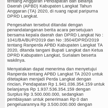
tentang Anggaran Pendapatan dan Belanja
Daerah (APBD) Kabupaten Langkat Tahun
Juventus vs Inter Milan Persahabatan d
Anggaran (TA) 2020, di ruang rapat paripurna
DPRD Langkat.
Real Madrid Tandang ke Ferencvaros Pe
Pengesahan tersebut ditandai dengan
Tujuh Tewas dalam Penembakan Massal 
penandatanganan berita acara persetujuan
bersama kepala daerah dan DPRD Langkat No :
Bayern Munich Menang Tipis Atas Aston
1041/BA/BUP/2019 dan No :3504/DPRD/2019
tentang Ranperda APBD Kabupaten Langkat TA
Masyarakat Desak APH Bongkar Penadah K
2020, ditanda tangani Bupati Langkat dan Ketua
DPRD Kabupaten Langkat, Surialam beserta
Dewan Usul BUMD Sumut Kelola Rumput L
wakilnya.
Dugaan Penyimpangan Dana BOS TA 202
Menyatakan dapat menerima dan menyetujui
Ranperda tentang APBD Langkat TA 2020 untuk
Risiko Tertular HIV/AIDS Melalui Hub
ditetapkan menjadi Perda Langkat dengan
rincian, Pendapatan Rp 1.941.036.354.159 untuk
Bertekad Pulang Mantan PM Banglades
belanjanya Rp 1.937.536.354.159 dengan
Surplus Rp 3.500.000.000, sedangkan
PSG vs Manchester United Laga Persah
pembiayaan untuk penerimaan Rp 0 dan
pengeluarannya Rp 3.500.000.000 dengan