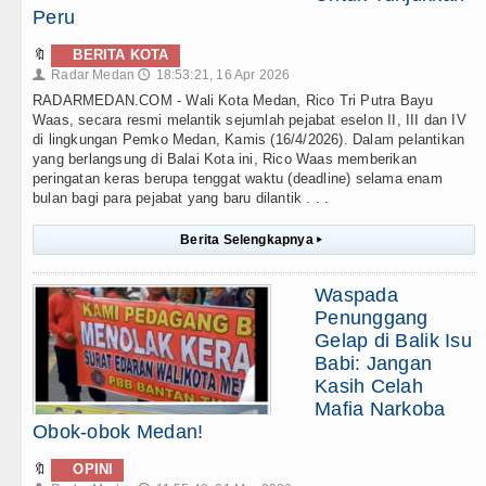
Peru
🔖
BERITA KOTA
Radar Medan
18:53:21, 16 Apr 2026
👤
🕔
RADARMEDAN.COM - Wali Kota Medan, Rico Tri Putra Bayu
Waas, secara resmi melantik sejumlah pejabat eselon II, III dan IV
di lingkungan Pemko Medan, Kamis (16/4/2026). Dalam pelantikan
yang berlangsung di Balai Kota ini, Rico Waas memberikan
peringatan keras berupa tenggat waktu (deadline) selama enam
bulan bagi para pejabat yang baru dilantik . . .
Berita Selengkapnya
▸
Waspada
Penunggang
Gelap di Balik Isu
Babi: Jangan
Kasih Celah
Mafia Narkoba
Obok-obok Medan!
🔖
OPINI