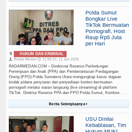
Polda Sumut
Bongkar Live
TikTok Bermuatan
Pornografi, Host
Raup Rp5 Juta
per Hari
🔖
HUKUM DAN KRIMINAL
Radar Medan
21:06:51, 11 Jun 2026
👤
🕔
RADARMEDAN.COM – Direktorat Reserse Perlindungan
Perempuan dan Anak (PPA) dan Pemberantasan Perdagangan
Orang (PPO) Polda Sumatera Utara mengungkap kasus dugaan
tindak pidana penyiaran dan penyediaan konten bermuatan
pornografi melalui siaran langsung (live streaming) di platform
TikTok. Direktur Reserse PPA dan PPO Polda Sumut, Kombes . . .
Berita Selengkapnya
▸
USU Dinilai
Kebablasan, Tim
Hukum MUKI