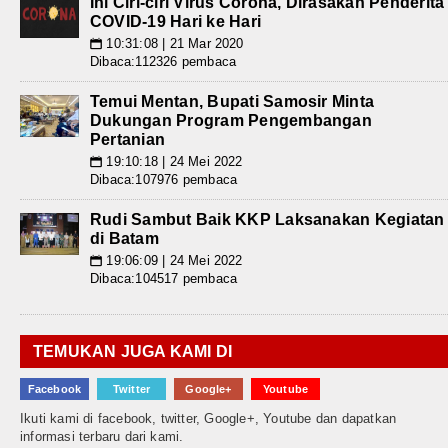
Ini Ciri-ciri Virus Corona, Dirasakan Penderita
COVID-19 Hari ke Hari
10:31:08 | 21 Mar 2020
📅
Dibaca:112326 pembaca
Temui Mentan, Bupati Samosir Minta
Dukungan Program Pengembangan
Pertanian
19:10:18 | 24 Mei 2022
📅
Dibaca:107976 pembaca
Rudi Sambut Baik KKP Laksanakan Kegiatan
di Batam
19:06:09 | 24 Mei 2022
📅
Dibaca:104517 pembaca
TEMUKAN JUGA KAMI DI
Facebook
Twitter
Google+
Youtube
Ikuti kami di facebook, twitter, Google+, Youtube dan dapatkan
informasi terbaru dari kami.