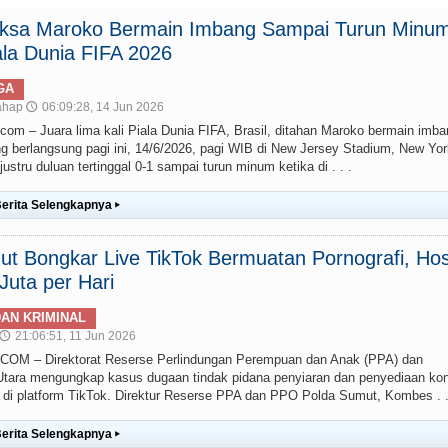
paksa Maroko Bermain Imbang Sampai Turun Minum
la Dunia FIFA 2026
GA
ahap
06:09:28, 14 Jun 2026
🕔
– Juara lima kali Piala Dunia FIFA, Brasil, ditahan Maroko bermain imba
g berlangsung pagi ini, 14/6/2026, pagi WIB di New Jersey Stadium, New Yor
stru duluan tertinggal 0-1 sampai turun minum ketika di . . .
erita Selengkapnya
▸
t Bongkar Live TikTok Bermuatan Pornografi, Hos
uta per Hari
AN KRIMINAL
21:06:51, 11 Jun 2026
🕔
 – Direktorat Reserse Perlindungan Perempuan dan Anak (PPA) dan
ara mengungkap kasus dugaan tindak pidana penyiaran dan penyediaan ko
g) di platform TikTok. Direktur Reserse PPA dan PPO Polda Sumut, Kombes . .
erita Selengkapnya
▸