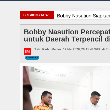
Bobby Nasution Siapka
BREAKING NEWS
Akses Jalan ke Pemandi
Bobby Nasution Percepa
untuk Daerah Terpencil 
Arsenal Juara Emirates
Bobby Nasution Siapka
Oleh :
Radar Medan | 12 Mei 2026, 20:15:48 WIB
| 👁 11
KESEHATAN
Akses Jalan ke Pemandi
Arsenal Juara Emirates
Bobby Nasution Siapka
Akses Jalan ke Pemandi
Arsenal Juara Emirates