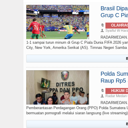
Brasil Di
Grup C Pia
🔖
OLAHRA
Syaiful W Har
👤
RADARMEDAN.com 
1-1 sampai turun minum di Grup C Piala Dunia FIFA 2026 yan
City, New York, Amerika Serikat (AS). Timnas Negeri Samba ju
B
Polda Sumu
Raup Rp5 J
🔖
HUKUM D
Radar Medan
👤
RADARMEDAN.COM
Pemberantasan Perdagangan Orang (PPO) Polda Sumatera Ut
bermuatan pornografi melalui siaran langsung (live streamin
B