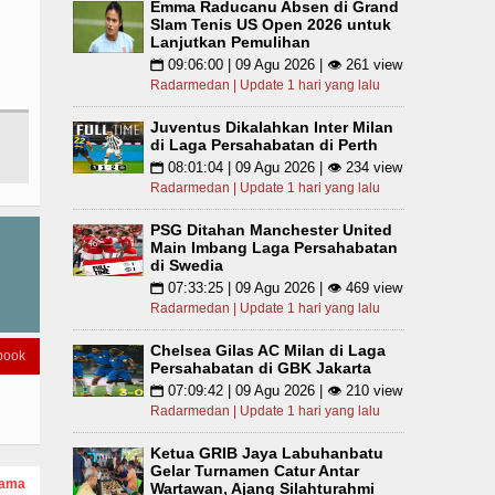
Emma Raducanu Absen di Grand
Slam Tenis US Open 2026 untuk
Lanjutkan Pemulihan
09:06:00 | 09 Agu 2026 | 👁 261 view
📅
Radarmedan | Update 1 hari yang lalu
Juventus Dikalahkan Inter Milan
di Laga Persahabatan di Perth
08:01:04 | 09 Agu 2026 | 👁 234 view
📅
Radarmedan | Update 1 hari yang lalu
PSG Ditahan Manchester United
Main Imbang Laga Persahabatan
di Swedia
07:33:25 | 09 Agu 2026 | 👁 469 view
📅
Radarmedan | Update 1 hari yang lalu
Chelsea Gilas AC Milan di Laga
book
Persahabatan di GBK Jakarta
07:09:42 | 09 Agu 2026 | 👁 210 view
📅
Radarmedan | Update 1 hari yang lalu
Ketua GRIB Jaya Labuhanbatu
Gelar Turnamen Catur Antar
tama
Wartawan, Ajang Silahturahmi