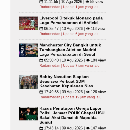
11:11:55 | 10 Agu 2026 | 👁 58 view
📅
Radarmedan | Update 1 jam yang lalu
Liverpool Ditekuk Monaco pada
Laga Persahabatan di Anfield
06:25:47 | 10 Agu 2026 | 👁 113 view
📅
Radarmedan | Update 6 jam yang lalu
Manchester City Bangkit untuk
Tumbangkan Atletico Madrid
Laga Persahabatan di Seoul
05:50:40 | 10 Agu 2026 | 👁 184 view
📅
Radarmedan | Update 7 jam yang lalu
Bobby Nasution Siapkan
Beasiswa Perkuat SDM
Kesehatan Kepulauan Nias
17:49:58 | 09 Agu 2026 | 👁 126 view
📅
Radarmedan | Update 19 jam yang lalu
Kasus Penutupan Gereja Lapor
Polisi, Jemaat POUK Chapel USU
Bakal Aksi Damai di Mapolda
Sumut
17:43:14 | 09 Agu 2026 | 👁 147 view
📅