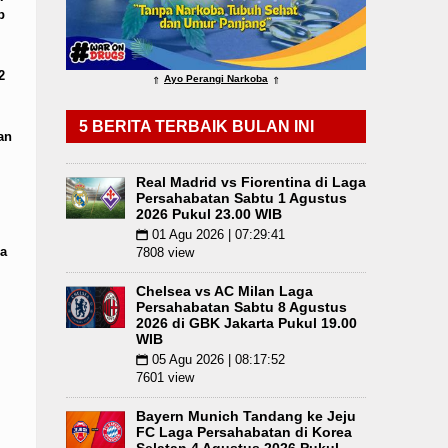
p
2
Ayo Perangi Narkoba
⇑
⇑
5 BERITA TERBAIK BULAN INI
an
Real Madrid vs Fiorentina di Laga
Persahabatan Sabtu 1 Agustus
2026 Pukul 23.00 WIB
01 Agu 2026 | 07:29:41
📅
a
7808 view
Chelsea vs AC Milan Laga
Persahabatan Sabtu 8 Agustus
2026 di GBK Jakarta Pukul 19.00
WIB
05 Agu 2026 | 08:17:52
📅
7601 view
Bayern Munich Tandang ke Jeju
FC Laga Persahabatan di Korea