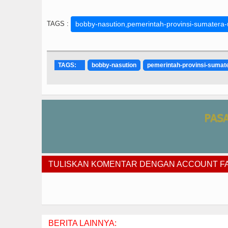
TAGS :
bobby-nasution,pemerintah-provinsi-sumatera-
TAGS:
bobby-nasution
pemerintah-provinsi-sumat
TULISKAN KOMENTAR DENGAN ACCOUNT 
BERITA LAINNYA: