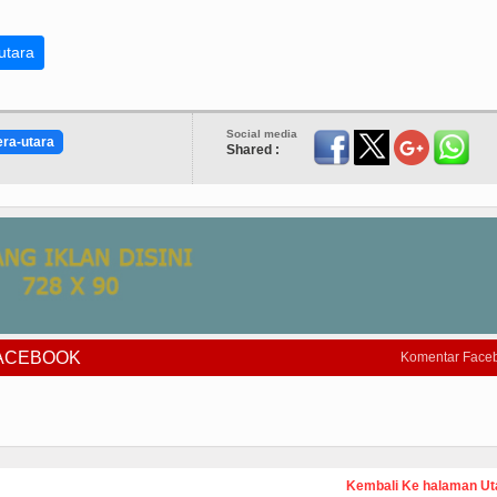
utara
Social media
era-utara
Shared :
FACEBOOK
Komentar Face
Kembali Ke halaman U