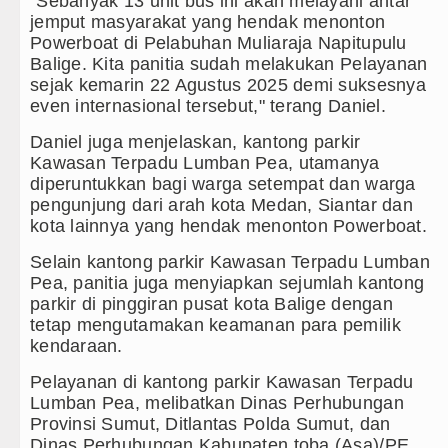
"Sebanyak 13 unit bus ini akan melayani antar
Bertekad Pulang Mantan PM Bangladesh Sh
jemput masyarakat yang hendak menonton
Powerboat di Pelabuhan Muliaraja Napitupulu
PSG vs Manchester United Laga Persahabat
Balige. Kita panitia sudah melakukan Pelayanan
sejak kemarin 22 Agustus 2025 demi suksesnya
Serapan Anggaran Terendah, Inspektorat Sor
even internasional tersebut," terang Daniel.
Gubernur Bobby Nasution Siapkan Rumah Pro
Daniel juga menjelaskan, kantong parkir
Kawasan Terpadu Lumban Pea, utamanya
diperuntukkan bagi warga setempat dan warga
pengunjung dari arah kota Medan, Siantar dan
kota lainnya yang hendak menonton Powerboat.
Selain kantong parkir Kawasan Terpadu Lumban
Pea, panitia juga menyiapkan sejumlah kantong
parkir di pinggiran pusat kota Balige dengan
tetap mengutamakan keamanan para pemilik
kendaraan.
Pelayanan di kantong parkir Kawasan Terpadu
Lumban Pea, melibatkan Dinas Perhubungan
Provinsi Sumut, Ditlantas Polda Sumut, dan
Dinas Perhubungan Kabupaten toba.(Asa)/PE