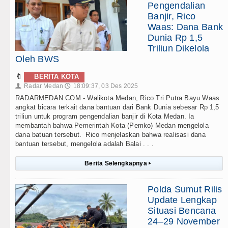
Pengendalian
Banjir, Rico
Waas: Dana Bank
Dunia Rp 1,5
Triliun Dikelola
Oleh BWS
🔖
BERITA KOTA
Radar Medan
18:09:37, 03 Des 2025
👤
🕔
RADARMEDAN.COM - Walikota Medan, Rico Tri Putra Bayu Waas
angkat bicara terkait dana bantuan dari Bank Dunia sebesar Rp 1,5
triliun untuk program pengendalian banjir di Kota Medan. Ia
membantah bahwa Pemerintah Kota (Pemko) Medan mengelola
dana batuan tersebut. Rico menjelaskan bahwa realisasi dana
bantuan tersebut, mengelola adalah Balai . . .
Berita Selengkapnya
▸
Polda Sumut Rilis
Update Lengkap
Situasi Bencana
24–29 November