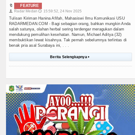
🔖
FEATURE
Radar Medan
15:59:52, 24 Nov 2025
👤
🕔
Tulisan Kiriman Hanina Afifah, Mahasiswi Ilmu Komunikasi USU
RADARMEDAN.COM - Bagi sebagian orang, bahkan mungkin Anda
salah satunya, olahan herbal sering terdengar meragukan dalam
mendukung pemulihan kesehatan. Namun, Michael Aditya (32)
membuktikan lewat kisahnya. Tak pernah sebelumnya terlintas di
benak pria asal Surabaya ini, . . .
Berita Selengkapnya
▸