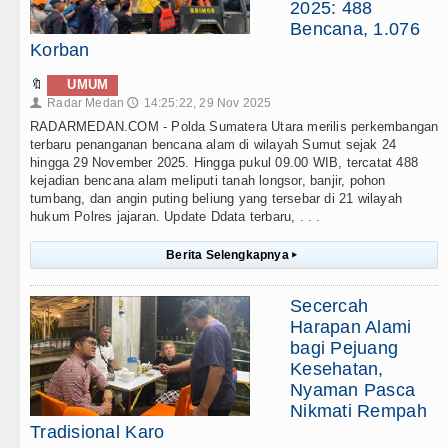
2025: 488
Bencana, 1.076
Korban
🔖
UMUM
Radar Medan
14:25:22, 29 Nov 2025
👤
🕔
RADARMEDAN.COM - Polda Sumatera Utara merilis perkembangan
terbaru penanganan bencana alam di wilayah Sumut sejak 24
hingga 29 November 2025. Hingga pukul 09.00 WIB, tercatat 488
kejadian bencana alam meliputi tanah longsor, banjir, pohon
tumbang, dan angin puting beliung yang tersebar di 21 wilayah
hukum Polres jajaran. Update Ddata terbaru, . . .
Berita Selengkapnya
▸
Secercah
Harapan Alami
bagi Pejuang
Kesehatan,
Nyaman Pasca
Nikmati Rempah
Tradisional Karo