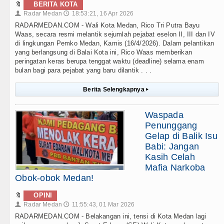
🔖
BERITA KOTA
Radar Medan
18:53:21, 16 Apr 2026
👤
🕔
RADARMEDAN.COM - Wali Kota Medan, Rico Tri Putra Bayu
Waas, secara resmi melantik sejumlah pejabat eselon II, III dan IV
di lingkungan Pemko Medan, Kamis (16/4/2026). Dalam pelantikan
yang berlangsung di Balai Kota ini, Rico Waas memberikan
peringatan keras berupa tenggat waktu (deadline) selama enam
bulan bagi para pejabat yang baru dilantik . . .
Berita Selengkapnya
▸
Waspada
Penunggang
Gelap di Balik Isu
Babi: Jangan
Kasih Celah
Mafia Narkoba
Obok-obok Medan!
🔖
OPINI
Radar Medan
11:55:43, 01 Mar 2026
👤
🕔
RADARMEDAN.COM - Belakangan ini, tensi di Kota Medan lagi