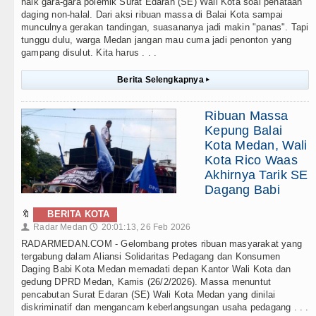
naik gara-gara polemik Surat Edaran (SE) Wali Kota soal penataan
daging non-halal. Dari aksi ribuan massa di Balai Kota sampai
munculnya gerakan tandingan, suasananya jadi makin "panas". Tapi
tunggu dulu, warga Medan jangan mau cuma jadi penonton yang
gampang disulut. Kita harus . . .
Berita Selengkapnya
▸
Ribuan Massa
Kepung Balai
Kota Medan, Wali
Kota Rico Waas
Akhirnya Tarik SE
Dagang Babi
🔖
BERITA KOTA
Radar Medan
20:01:13, 26 Feb 2026
👤
🕔
RADARMEDAN.COM - Gelombang protes ribuan masyarakat yang
tergabung dalam Aliansi Solidaritas Pedagang dan Konsumen
Daging Babi Kota Medan memadati depan Kantor Wali Kota dan
gedung DPRD Medan, Kamis (26/2/2026). Massa menuntut
pencabutan Surat Edaran (SE) Wali Kota Medan yang dinilai
diskriminatif dan mengancam keberlangsungan usaha pedagang . . .