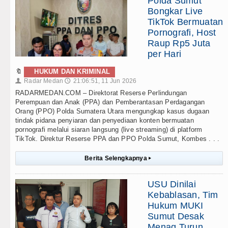
Polda Sumut
Bongkar Live
TikTok Bermuatan
Pornografi, Host
Raup Rp5 Juta
per Hari
🔖
HUKUM DAN KRIMINAL
Radar Medan
21:06:51, 11 Jun 2026
👤
🕔
RADARMEDAN.COM – Direktorat Reserse Perlindungan
Perempuan dan Anak (PPA) dan Pemberantasan Perdagangan
Orang (PPO) Polda Sumatera Utara mengungkap kasus dugaan
tindak pidana penyiaran dan penyediaan konten bermuatan
pornografi melalui siaran langsung (live streaming) di platform
TikTok. Direktur Reserse PPA dan PPO Polda Sumut, Kombes . . .
Berita Selengkapnya
▸
USU Dinilai
Kebablasan, Tim
Hukum MUKI
Sumut Desak
Menag Turun