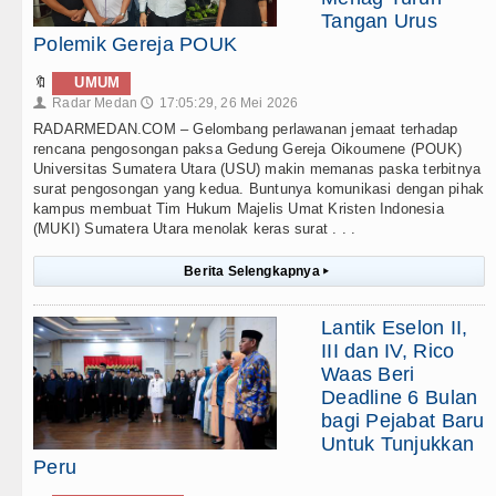
Tangan Urus
Polemik Gereja POUK
🔖
UMUM
Radar Medan
17:05:29, 26 Mei 2026
👤
🕔
RADARMEDAN.COM – Gelombang perlawanan jemaat terhadap
rencana pengosongan paksa Gedung Gereja Oikoumene (POUK)
Universitas Sumatera Utara (USU) makin memanas paska terbitnya
surat pengosongan yang kedua. Buntunya komunikasi dengan pihak
kampus membuat Tim Hukum Majelis Umat Kristen Indonesia
(MUKI) Sumatera Utara menolak keras surat . . .
Berita Selengkapnya
▸
Lantik Eselon II,
III dan IV, Rico
Waas Beri
Deadline 6 Bulan
bagi Pejabat Baru
Untuk Tunjukkan
Peru