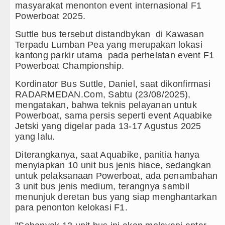
masyarakat menonton event internasional F1
Bertekad Pulang Mantan PM Bangladesh Sh
Powerboat 2025.
Suttle bus tersebut distandbykan di Kawasan
PSG vs Manchester United Laga Persahabat
Terpadu Lumban Pea yang merupakan lokasi
kantong parkir utama pada perhelatan event F1
Serapan Anggaran Terendah, Inspektorat Sor
Powerboat Championship.
Gubernur Bobby Nasution Siapkan Rumah Pro
Kordinator Bus Suttle, Daniel, saat dikonfirmasi
RADARMEDAN.Com, Sabtu (23/08/2025),
Tujuh Tewas dalam Penembakan Massal di S
mengatakan, bahwa teknis pelayanan untuk
Powerboat, sama persis seperti event Aquabike
Bayern Munich Menang Tipis Atas Aston Vil
Jetski yang digelar pada 13-17 Agustus 2025
yang lalu.
Masyarakat Desak APH Bongkar Penadah Kayu 
Diterangkanya, saat Aquabike, panitia hanya
Dewan Usul BUMD Sumut Kelola Rumput Laut 
menyiapkan 10 unit bus jenis hiace, sedangkan
untuk pelaksanaan Powerboat, ada penambahan
Dugaan Penyimpangan Dana BOS TA 2025, J
3 unit bus jenis medium, terangnya sambil
menunjuk deretan bus yang siap menghantarkan
Risiko Tertular HIV/AIDS Melalui Hubunga
para penonton kelokasi F1.