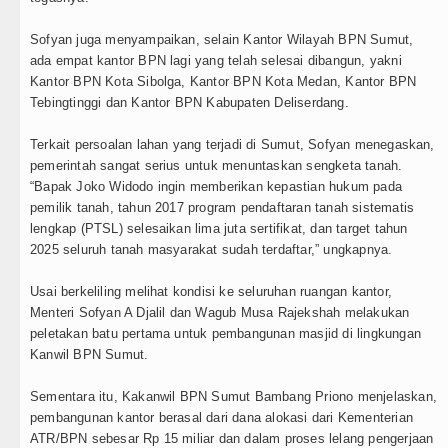
iverpool vs Monaco Laga Persahabatan di Anfield Min
Sofyan juga menyampaikan, selain Kantor Wilayah BPN Sumut,
anchester City vs Atletico Madrid Persahabatan di Se
ada empat kantor BPN lagi yang telah selesai dibangun, yakni
Kantor BPN Kota Sibolga, Kantor BPN Kota Medan, Kantor BPN
mma Raducanu Absen di Grand Slam Tenis US Open 2
Tebingtinggi dan Kantor BPN Kabupaten Deliserdang.
uventus Dikalahkan Inter Milan di Laga Persahabatan d
Terkait persoalan lahan yang terjadi di Sumut, Sofyan menegaskan,
pemerintah sangat serius untuk menuntaskan sengketa tanah.
“Bapak Joko Widodo ingin memberikan kepastian hukum pada
pemilik tanah, tahun 2017 program pendaftaran tanah sistematis
lengkap (PTSL) selesaikan lima juta sertifikat, dan target tahun
2025 seluruh tanah masyarakat sudah terdaftar,” ungkapnya.
Usai berkeliling melihat kondisi ke seluruhan ruangan kantor,
Menteri Sofyan A Djalil dan Wagub Musa Rajekshah melakukan
peletakan batu pertama untuk pembangunan masjid di lingkungan
Kanwil BPN Sumut.
Sementara itu, Kakanwil BPN Sumut Bambang Priono menjelaskan,
pembangunan kantor berasal dari dana alokasi dari Kementerian
ATR/BPN sebesar Rp 15 miliar dan dalam proses lelang pengerjaan