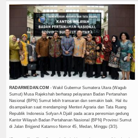
Teknologi
urang dari 6 Jam, Polsek Kotarih Ringkus Pelaku Curan
Internasional
iverpool vs Monaco Laga Persahabatan di Anfield Min
Wisata
anchester City vs Atletico Madrid Persahabatan di Se
TIPS dan TRIK
mma Raducanu Absen di Grand Slam Tenis US Open 2
+ Lainnya
uventus Dikalahkan Inter Milan di Laga Persahabatan d
Video
SG Ditahan Manchester United Main Imbang Laga Per
Kesehatan
helsea Gilas AC Milan di Laga Persahabatan di GBK J
RADARMEDAN.COM
- Wakil Gubernur Sumatera Utara (Wagub
Kuliner
Sumut) Musa Rajekshah berharap pelayanan Badan Pertanahan
etua GRIB Jaya Labuhanbatu Gelar Turnamen Catur An
Nasional (BPN) Sumut lebih transaran dan semakin baik. Hal itu
Siraman Rohani
disampaikan saat mendampingi Menteri Agraria dan Tata Ruang
ubernur Bobby Nasution Minta Kepala Daerah se-Kep
Republik Indonesia Sofyan A Djalil pada acara peresmian gedung
Kantor Wilayah Badan Pertahanan Nasional (BPN) Provinsi Sumut
ico Waas : Kemerdekaan Harus Dirasakan Masyarakat
di Jalan Brigjend Katamso Nomor 45, Medan, Minggu (3/3).
urang dari 6 Jam, Polsek Kotarih Ringkus Pelaku Curan