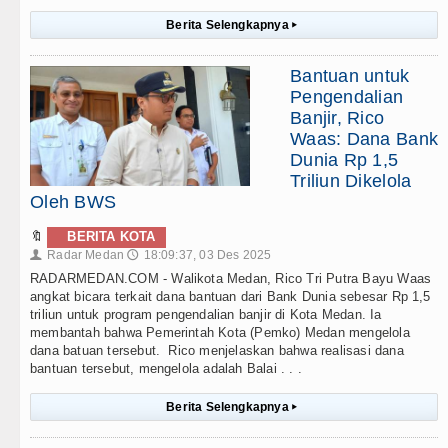
Berita Selengkapnya
▸
Bantuan untuk
Pengendalian
Banjir, Rico
Waas: Dana Bank
Dunia Rp 1,5
Triliun Dikelola
Oleh BWS
🔖
BERITA KOTA
Radar Medan
18:09:37, 03 Des 2025
👤
🕔
RADARMEDAN.COM - Walikota Medan, Rico Tri Putra Bayu Waas
angkat bicara terkait dana bantuan dari Bank Dunia sebesar Rp 1,5
triliun untuk program pengendalian banjir di Kota Medan. Ia
membantah bahwa Pemerintah Kota (Pemko) Medan mengelola
dana batuan tersebut. Rico menjelaskan bahwa realisasi dana
bantuan tersebut, mengelola adalah Balai . . .
Berita Selengkapnya
▸