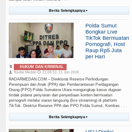
Berita Selengkapnya
▸
Polda Sumut
Bongkar Live
TikTok Bermuatan
Pornografi, Host
Raup Rp5 Juta
per Hari
🔖
HUKUM DAN KRIMINAL
Radar Medan
21:06:51, 11 Jun 2026
👤
🕔
RADARMEDAN.COM – Direktorat Reserse Perlindungan
Perempuan dan Anak (PPA) dan Pemberantasan Perdagangan
Orang (PPO) Polda Sumatera Utara mengungkap kasus dugaan
tindak pidana penyiaran dan penyediaan konten bermuatan
pornografi melalui siaran langsung (live streaming) di platform
TikTok. Direktur Reserse PPA dan PPO Polda Sumut, Kombes . . .
Berita Selengkapnya
▸
USU Dinilai