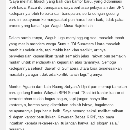
“Saya melihat filosofi yang baik dari kantor baru, yang didominasi
oleh kaca. Kaca itu transparan, saya berharap pelayanan dari BPN
iverpool vs Monaco Laga Persahabatan di Anfield Min
kedepannya lebih terbuka dan transparan, serta dengan gedung
baru ini pelayanan ke masyarakat pun harus lebih baik, tidak pakai
anchester City vs Atletico Madrid Persahabatan di Se
proses yang lama,” ujar Wagub Musa Rajekshah.
mma Raducanu Absen di Grand Slam Tenis US Open 2
Dalam sambutanya, Wagub juga menyinggung soal masalah tanah
yang masih mendera warga Sumut. “Di Sumatera Utara masalah
uventus Dikalahkan Inter Milan di Laga Persahabatan d
tanah itu selalu ada, tapi makin hari kian sedikit, artinya
penyelesaian kepemilikan tanah semakin jelas, rakyat pun semakin
SG Ditahan Manchester United Main Imbang Laga Per
mudah untuk mendapatkan kepastian atas tanahnya. Semoga
kedepannya seluruh daerah di Sumatera Utara bisa terselesaikan
helsea Gilas AC Milan di Laga Persahabatan di GBK J
masalahnya agar tidak ada konflik tanah lagi,” ujarnya.
etua GRIB Jaya Labuhanbatu Gelar Turnamen Catur An
Menteri Agraria dan Tata Ruang Sofyan A Djalil pun memuji tampilan
baru gedung Kantor Wilayah BPN Sumut. “Saat ini kantor-kantor di
ubernur Bobby Nasution Minta Kepala Daerah se-Kep
pemerintahan sudah bagus-bagus, tapi jangan hanya lihat
kantornya, karena yang diperlukan adalah isinya, bagaimana
ico Waas : Kemerdekaan Harus Dirasakan Masyarakat
pelayanannya juga harus baik. Saya senang sekali melihat tulisan
di depan kantor bertuliskan ‘Kawasan Bebas KKN’, tapi saya
urang dari 6 Jam, Polsek Kotarih Ringkus Pelaku Curan
ingatkan kepada rekan-rekan itu jangan hanya jadi slogan saja,”
tegasnya.