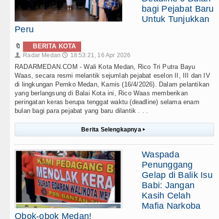
bagi Pejabat Baru
Untuk Tunjukkan
Peru
🔖
BERITA KOTA
Radar Medan
18:53:21, 16 Apr 2026
👤
🕔
RADARMEDAN.COM - Wali Kota Medan, Rico Tri Putra Bayu
Waas, secara resmi melantik sejumlah pejabat eselon II, III dan IV
di lingkungan Pemko Medan, Kamis (16/4/2026). Dalam pelantikan
yang berlangsung di Balai Kota ini, Rico Waas memberikan
peringatan keras berupa tenggat waktu (deadline) selama enam
bulan bagi para pejabat yang baru dilantik . . .
Berita Selengkapnya
▸
Waspada
Penunggang
Gelap di Balik Isu
Babi: Jangan
Kasih Celah
Mafia Narkoba
Obok-obok Medan!