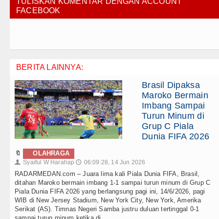
TULISKAN KOMENTAR DENGAN ACCOUNT
FACEBOOK
BERITA LAINNYA:
Brasil Dipaksa
Maroko Bermain
Imbang Sampai
Turun Minum di
Grup C Piala
Dunia FIFA 2026
🔖
OLAHRAGA
Syaiful W Harahap
06:09:28, 14 Jun 2026
👤
🕔
RADARMEDAN.com – Juara lima kali Piala Dunia FIFA, Brasil,
ditahan Maroko bermain imbang 1-1 sampai turun minum di Grup C
Piala Dunia FIFA 2026 yang berlangsung pagi ini, 14/6/2026, pagi
WIB di New Jersey Stadium, New York City, New York, Amerika
Serikat (AS). Timnas Negeri Samba justru duluan tertinggal 0-1
sampai turun minum ketika di . . .