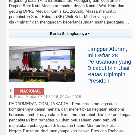
tergabung dalam Aliansi Solidaritas Pedagang dan Konsumen
Daging Babi Kota Medan memadati depan Kantor Wali Kota dan
gedung DPRD Medan, Kamis (26/2/2026). Massa menuntut
pencabutan Surat Edaran (SE) Wali Kota Medan yang dinilai
diskriminatif dan mengancam keberlangsungan usaha pedagang . . .
Berita Selengkapnya
▸
Langgar Aturan,
Ini Daftar 28
Perusahaan yang
Dicabut Izin Usai
Ratas Dipimpin
Presiden
🔖
NASIONAL
Radar Medan
21:39:16, 20 Jan 2026
👤
🕔
RADARMEDAN.COM, JAKARTA - Pemerintah menegaskan
komitmennya dalam menata dan menertibkan kegiatan ekonomi
berbasis sumber daya alam. Komitmen tersebut ditunjukkan dengan
pencabutan izin terhadap puluhan perusahaan yang terbukti
melakukan pelanggaran di kawasan hutan. Menteri Sekretaris
Negara Prasetyo Hadi menyampaikan bahwa Presiden Prabowo . . .