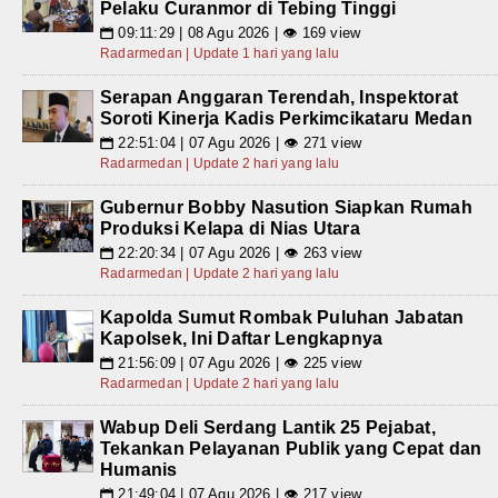
Pelaku Curanmor di Tebing Tinggi
09:11:29 | 08 Agu 2026 | 👁 169 view
📅
Radarmedan | Update 1 hari yang lalu
Serapan Anggaran Terendah, Inspektorat
Soroti Kinerja Kadis Perkimcikataru Medan
22:51:04 | 07 Agu 2026 | 👁 271 view
📅
Radarmedan | Update 2 hari yang lalu
Gubernur Bobby Nasution Siapkan Rumah
Produksi Kelapa di Nias Utara
22:20:34 | 07 Agu 2026 | 👁 263 view
📅
Radarmedan | Update 2 hari yang lalu
Kapolda Sumut Rombak Puluhan Jabatan
Kapolsek, Ini Daftar Lengkapnya
21:56:09 | 07 Agu 2026 | 👁 225 view
📅
Radarmedan | Update 2 hari yang lalu
Wabup Deli Serdang Lantik 25 Pejabat,
Tekankan Pelayanan Publik yang Cepat dan
Humanis
21:49:04 | 07 Agu 2026 | 👁 217 view
📅