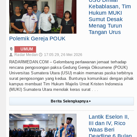
Kebablasan, Tim
Hukum MUKI
Sumut Desak
Menag Turun
Tangan Urus
Polemik Gereja POUK
🔖
UMUM
Radar Medan
17:05:29, 26 Mei 2026
👤
🕔
RADARMEDAN.COM – Gelombang perlawanan jemaat terhadap
rencana pengosongan paksa Gedung Gereja Oikoumene (POUK)
Universitas Sumatera Utara (USU) makin memanas paska terbitnya
surat pengosongan yang kedua. Buntunya komunikasi dengan pihak
kampus membuat Tim Hukum Majelis Umat Kristen Indonesia
(MUKI) Sumatera Utara menolak keras surat . . .
Berita Selengkapnya
▸
Lantik Eselon II,
III dan IV, Rico
Waas Beri
Deadline 6 Bulan