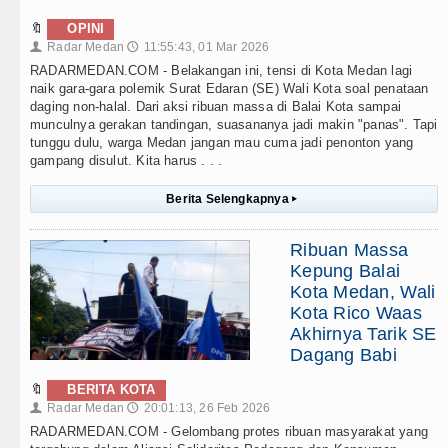
🔖
OPINI
Radar Medan
11:55:43, 01 Mar 2026
👤
🕔
RADARMEDAN.COM - Belakangan ini, tensi di Kota Medan lagi
naik gara-gara polemik Surat Edaran (SE) Wali Kota soal penataan
daging non-halal. Dari aksi ribuan massa di Balai Kota sampai
munculnya gerakan tandingan, suasananya jadi makin "panas". Tapi
tunggu dulu, warga Medan jangan mau cuma jadi penonton yang
gampang disulut. Kita harus . . .
Berita Selengkapnya
▸
Ribuan Massa
Kepung Balai
Kota Medan, Wali
Kota Rico Waas
Akhirnya Tarik SE
Dagang Babi
🔖
BERITA KOTA
Radar Medan
20:01:13, 26 Feb 2026
👤
🕔
RADARMEDAN.COM - Gelombang protes ribuan masyarakat yang