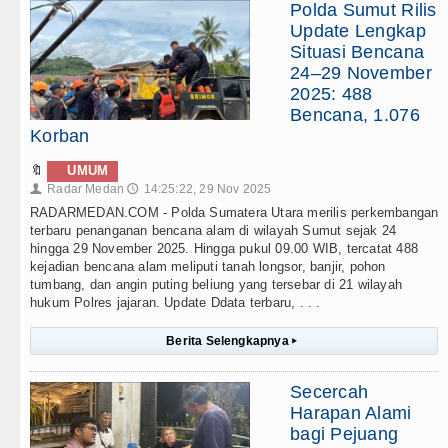
Polda Sumut Rilis
Update Lengkap
Situasi Bencana
24–29 November
2025: 488
Bencana, 1.076
Korban
🔖
UMUM
Radar Medan
14:25:22, 29 Nov 2025
👤
🕔
RADARMEDAN.COM - Polda Sumatera Utara merilis perkembangan
terbaru penanganan bencana alam di wilayah Sumut sejak 24
hingga 29 November 2025. Hingga pukul 09.00 WIB, tercatat 488
kejadian bencana alam meliputi tanah longsor, banjir, pohon
tumbang, dan angin puting beliung yang tersebar di 21 wilayah
hukum Polres jajaran. Update Ddata terbaru, . . .
Berita Selengkapnya
▸
Secercah
Harapan Alami
bagi Pejuang