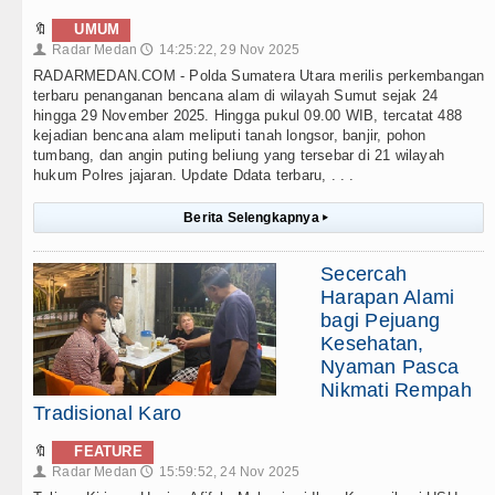
🔖
UMUM
Radar Medan
14:25:22, 29 Nov 2025
👤
🕔
RADARMEDAN.COM - Polda Sumatera Utara merilis perkembangan
terbaru penanganan bencana alam di wilayah Sumut sejak 24
hingga 29 November 2025. Hingga pukul 09.00 WIB, tercatat 488
kejadian bencana alam meliputi tanah longsor, banjir, pohon
tumbang, dan angin puting beliung yang tersebar di 21 wilayah
hukum Polres jajaran. Update Ddata terbaru, . . .
Berita Selengkapnya
▸
Secercah
Harapan Alami
bagi Pejuang
Kesehatan,
Nyaman Pasca
Nikmati Rempah
Tradisional Karo
🔖
FEATURE
Radar Medan
15:59:52, 24 Nov 2025
👤
🕔