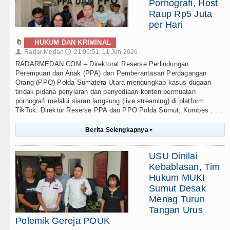
Pornografi, Host
Raup Rp5 Juta
per Hari
🔖
HUKUM DAN KRIMINAL
Radar Medan
21:06:51, 11 Jun 2026
👤
🕔
RADARMEDAN.COM – Direktorat Reserse Perlindungan
Perempuan dan Anak (PPA) dan Pemberantasan Perdagangan
Orang (PPO) Polda Sumatera Utara mengungkap kasus dugaan
tindak pidana penyiaran dan penyediaan konten bermuatan
pornografi melalui siaran langsung (live streaming) di platform
TikTok. Direktur Reserse PPA dan PPO Polda Sumut, Kombes . . .
Berita Selengkapnya
▸
USU Dinilai
Kebablasan, Tim
Hukum MUKI
Sumut Desak
Menag Turun
Tangan Urus
Polemik Gereja POUK