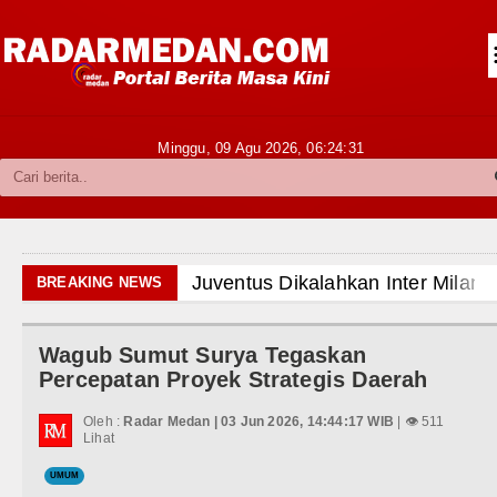
Siantar-Simalungun
Kabupaten Karo
Pakpak Bharat
Minggu, 09 Agu 2026,
06:24:32
Kabupaten Simalungun
Metropolitan
TNI POLRI
Juventus Dikalahkan Inter Milan 
BREAKING NEWS
Hukum dan Kriminal
PSG Ditahan Manchester United 
Wagub Sumut Surya Tegaskan
Politik
Chelsea Gilas AC Milan di Laga 
Percepatan Proyek Strategis Daerah
Hiburan
Ketua GRIB Jaya Labuhanbatu Ge
Oleh :
Radar Medan | 03 Jun 2026, 14:44:17 WIB
| 👁 511
Lihat
Olahraga
Gubernur Bobby Nasution Minta 
UMUM