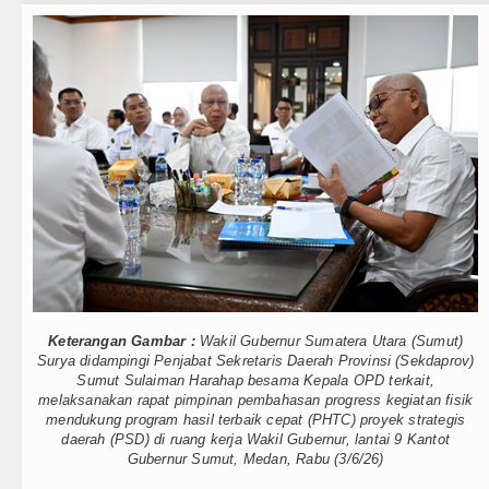
Teknologi
Rico Waas : Kemerdekaan Harus 
Internasional
Kurang dari 6 Jam, Polsek Kotari
Wisata
Liverpool vs Monaco Laga Persah
TIPS dan TRIK
Tim Gabungan Ringkus 3 Tersang
+ Lainnya
Emma Raducanu Absen di Grand 
Video
Juventus Dikalahkan Inter Milan 
Kesehatan
PSG Ditahan Manchester United 
Kuliner
Chelsea Gilas AC Milan di Laga 
Keterangan Gambar :
Wakil Gubernur Sumatera Utara (Sumut)
Surya didampingi Penjabat Sekretaris Daerah Provinsi (Sekdaprov)
Siraman Rohani
Sumut Sulaiman Harahap besama Kepala OPD terkait,
Ketua GRIB Jaya Labuhanbatu Ge
melaksanakan rapat pimpinan pembahasan progress kegiatan fisik
mendukung program hasil terbaik cepat (PHTC) proyek strategis
Gubernur Bobby Nasution Minta 
daerah (PSD) di ruang kerja Wakil Gubernur, lantai 9 Kantot
Gubernur Sumut, Medan, Rabu (3/6/26)
Rico Waas : Kemerdekaan Harus 