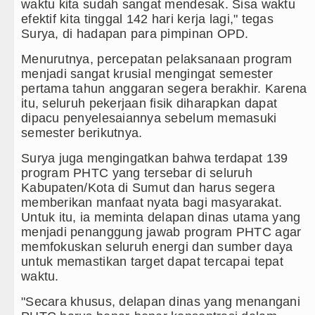
Kurang dari 6 Jam, Polsek Kotari
waktu kita sudah sangat mendesak. Sisa waktu
efektif kita tinggal 142 hari kerja lagi," tegas
Liverpool vs Monaco Laga Persah
Surya, di hadapan para pimpinan OPD.
Menurutnya, percepatan pelaksanaan program
Tim Gabungan Ringkus 3 Tersang
menjadi sangat krusial mengingat semester
pertama tahun anggaran segera berakhir. Karena
Emma Raducanu Absen di Grand 
itu, seluruh pekerjaan fisik diharapkan dapat
dipacu penyelesaiannya sebelum memasuki
semester berikutnya.
Surya juga mengingatkan bahwa terdapat 139
program PHTC yang tersebar di seluruh
Kabupaten/Kota di Sumut dan harus segera
memberikan manfaat nyata bagi masyarakat.
Untuk itu, ia meminta delapan dinas utama yang
menjadi penanggung jawab program PHTC agar
memfokuskan seluruh energi dan sumber daya
untuk memastikan target dapat tercapai tepat
waktu.
"Secara khusus, delapan dinas yang menangani