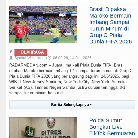
Brasil Dipaksa
Maroko Bermain
Imbang Sampai
Turun Minum di
Grup C Piala
Dunia FIFA 2026
🔖
OLAHRAGA
Syaiful W Harahap
06:09:28, 14 Jun 2026
👤
🕔
RADARMEDAN.com – Juara lima kali Piala Dunia FIFA, Brasil,
ditahan Maroko bermain imbang 1-1 sampai turun minum di Grup C
Piala Dunia FIFA 2026 yang berlangsung pagi ini, 14/6/2026, pagi
WIB di New Jersey Stadium, New York City, New York, Amerika
Serikat (AS). Timnas Negeri Samba justru duluan tertinggal 0-1
sampai turun minum ketika di . . .
Berita Selengkapnya
▸
Polda Sumut
Bongkar Live
TikTok Bermuatan