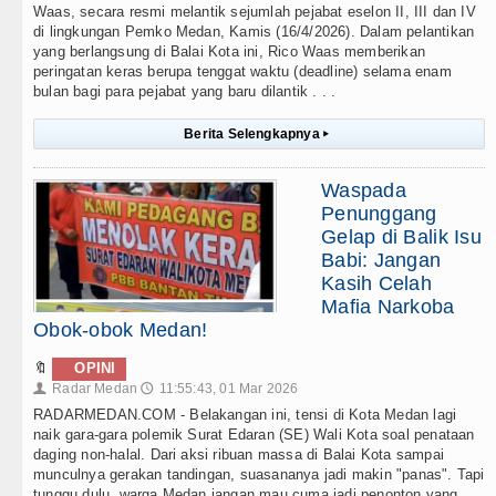
Waas, secara resmi melantik sejumlah pejabat eselon II, III dan IV
di lingkungan Pemko Medan, Kamis (16/4/2026). Dalam pelantikan
yang berlangsung di Balai Kota ini, Rico Waas memberikan
peringatan keras berupa tenggat waktu (deadline) selama enam
bulan bagi para pejabat yang baru dilantik . . .
Berita Selengkapnya
▸
Waspada
Penunggang
Gelap di Balik Isu
Babi: Jangan
Kasih Celah
Mafia Narkoba
Obok-obok Medan!
🔖
OPINI
Radar Medan
11:55:43, 01 Mar 2026
👤
🕔
RADARMEDAN.COM - Belakangan ini, tensi di Kota Medan lagi
naik gara-gara polemik Surat Edaran (SE) Wali Kota soal penataan
daging non-halal. Dari aksi ribuan massa di Balai Kota sampai
munculnya gerakan tandingan, suasananya jadi makin "panas". Tapi
tunggu dulu, warga Medan jangan mau cuma jadi penonton yang