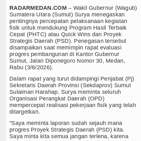
RADARMEDAN.COM
– Wakil Gubernur (Wagub)
Kurang dari 6 Jam, Polsek Kotari
Sumatera Utara (Sumut) Surya menegaskan
pentingnya percepatan pelaksanaan kegiatan
Liverpool vs Monaco Laga Persah
fisik untuk mendukung Program Hasil Terbaik
Cepat (PHTC) atau Quick Wins dan Proyek
Tim Gabungan Ringkus 3 Tersang
Strategis Daerah (PSD). Penegasan tersebut
disampaikan saat memimpin rapat evaluasi
Emma Raducanu Absen di Grand 
progres pembangunan di Kantor Gubernur
Sumut, Jalan Diponegoro Nomor 30, Medan,
Juventus Dikalahkan Inter Milan 
Rabu (3/6/2026).
PSG Ditahan Manchester United 
Dalam rapat yang turut didampingi Penjabat (Pj)
Sekretaris Daerah Provinsi (Sekdaprov) Sumut
Chelsea Gilas AC Milan di Laga 
Sulaiman Harahap, Surya meminta seluruh
Organisasi Perangkat Daerah (OPD)
Ketua GRIB Jaya Labuhanbatu Ge
mempercepat realisasi pekerjaan fisik yang telah
ditargetkan.
Gubernur Bobby Nasution Minta 
"Saya meminta laporan sudah sejauh mana
Rico Waas : Kemerdekaan Harus 
progres Proyek Strategis Daerah (PSD) kita.
Saya minta kita semua jangan terlena, karena