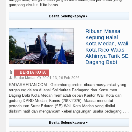
gampang disulut. Kita harus . . .
Berita Selengkapnya
▸
Ribuan Massa
Kepung Balai
Kota Medan, Wali
Kota Rico Waas
Akhirnya Tarik SE
Dagang Babi
🔖
BERITA KOTA
Radar Medan
20:01:13, 26 Feb 2026
👤
🕔
RADARMEDAN.COM - Gelombang protes ribuan masyarakat yang
tergabung dalam Aliansi Solidaritas Pedagang dan Konsumen
Daging Babi Kota Medan memadati depan Kantor Wali Kota dan
gedung DPRD Medan, Kamis (26/2/2026). Massa menuntut
pencabutan Surat Edaran (SE) Wali Kota Medan yang dinilai
diskriminatif dan mengancam keberlangsungan usaha pedagang . . .
Berita Selengkapnya
▸