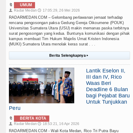
🔖
UMUM
Radar Medan
17:05:29, 26 Mei 2026
👤
🕔
RADARMEDAN.COM – Gelombang perlawanan jemaat terhadap
rencana pengosongan paksa Gedung Gereja Oikoumene (POUK)
Universitas Sumatera Utara (USU) makin memanas paska terbitnya
surat pengosongan yang kedua. Buntunya komunikasi dengan pihak
kampus membuat Tim Hukum Majelis Umat Kristen Indonesia
(MUKI) Sumatera Utara menolak keras surat . . .
Berita Selengkapnya
▸
Lantik Eselon II,
III dan IV, Rico
Waas Beri
Deadline 6 Bulan
bagi Pejabat Baru
Untuk Tunjukkan
Peru
🔖
BERITA KOTA
Radar Medan
18:53:21, 16 Apr 2026
👤
🕔
RADARMEDAN.COM - Wali Kota Medan, Rico Tri Putra Bayu