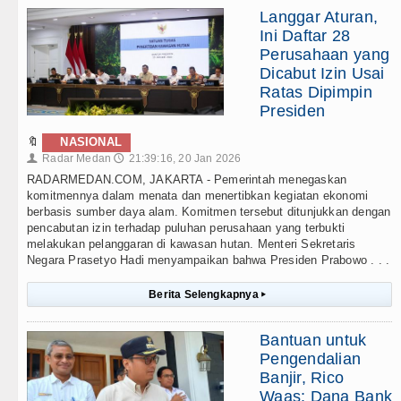
Langgar Aturan,
Ini Daftar 28
Perusahaan yang
Dicabut Izin Usai
Ratas Dipimpin
Presiden
🔖
NASIONAL
Radar Medan
21:39:16, 20 Jan 2026
👤
🕔
RADARMEDAN.COM, JAKARTA - Pemerintah menegaskan
komitmennya dalam menata dan menertibkan kegiatan ekonomi
berbasis sumber daya alam. Komitmen tersebut ditunjukkan dengan
pencabutan izin terhadap puluhan perusahaan yang terbukti
melakukan pelanggaran di kawasan hutan. Menteri Sekretaris
Negara Prasetyo Hadi menyampaikan bahwa Presiden Prabowo . . .
Berita Selengkapnya
▸
Bantuan untuk
Pengendalian
Banjir, Rico
Waas: Dana Bank