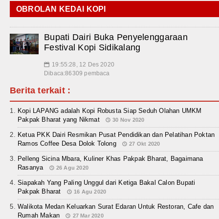
OBROLAN KEDAI KOPI
Bupati Dairi Buka Penyelenggaraan
Festival Kopi Sidikalang
19:55:28, 12 Des 2020
📅
Dibaca:86309 pembaca
Berita terkait :
Kopi LAPANG adalah Kopi Robusta Siap Seduh Olahan UMKM
Pakpak Bharat yang Nikmat
30 Nov 2020
Ketua PKK Dairi Resmikan Pusat Pendidikan dan Pelatihan Poktan
Ramos Coffee Desa Dolok Tolong
27 Okt 2020
Pelleng Sicina Mbara, Kuliner Khas Pakpak Bharat, Bagaimana
Rasanya
26 Agu 2020
Siapakah Yang Paling Unggul dari Ketiga Bakal Calon Bupati
Pakpak Bharat
16 Agu 2020
Walikota Medan Keluarkan Surat Edaran Untuk Restoran, Cafe dan
Rumah Makan
27 Mar 2020