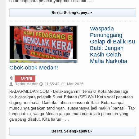
bulan bagi para pejabat yang baru dilantik . . .
Berita Selengkapnya
▸
Waspada
Penunggang
Gelap di Balik Isu
Babi: Jangan
Kasih Celah
Mafia Narkoba
Obok-obok Medan!
🔖
OPINI
Radar Medan
11:55:43, 01 Mar 2026
👤
🕔
RADARMEDAN.COM - Belakangan ini, tensi di Kota Medan lagi
naik gara-gara polemik Surat Edaran (SE) Wali Kota soal penataan
daging non-halal. Dari aksi ribuan massa di Balai Kota sampai
munculnya gerakan tandingan, suasananya jadi makin "panas". Tapi
tunggu dulu, warga Medan jangan mau cuma jadi penonton yang
gampang disulut. Kita harus . . .
Berita Selengkapnya
▸