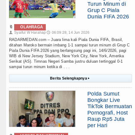
Turun Minum di
Grup C Piala
Dunia FIFA 2026
🔖
OLAHRAGA
Syaiful W Harahap
06:09:28, 14 Jun 2026
👤
🕔
RADARMEDAN.com – Juara lima kali Piala Dunia FIFA, Brasil,
ditahan Maroko bermain imbang 1-1 sampai turun minum di Grup C
Piala Dunia FIFA 2026 yang berlangsung pagi ini, 14/6/2026, pagi
WIB di New Jersey Stadium, New York City, New York, Amerika
Serikat (AS). Timnas Negeri Samba justru duluan tertinggal 0-1
sampai turun minum ketika di . . .
Berita Selengkapnya
▸
Polda Sumut
Bongkar Live
TikTok Bermuatan
Pornografi, Host
Raup Rp5 Juta
per Hari