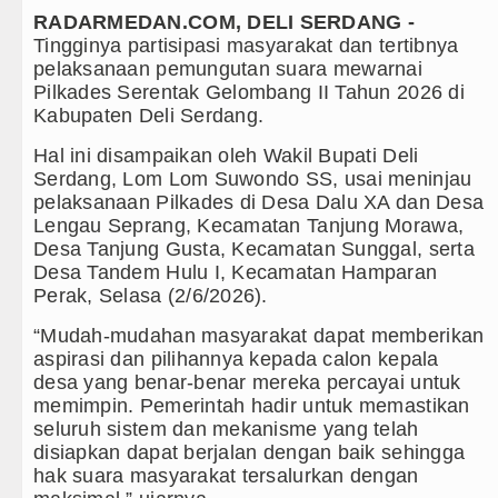
RADARMEDAN.COM, DELI SERDANG -
Bappelitbangda Toba Gelar Lomba Inov
Tingginya partisipasi masyarakat dan tertibnya
pelaksanaan pemungutan suara mewarnai
Wali Kota Medan Dikukuhkan Jadi Dut
Pilkades Serentak Gelombang II Tahun 2026 di
Kabupaten Deli Serdang.
Sebut LSL Pengidap HIV/AIDS di Jawa
Hal ini disampaikan oleh Wakil Bupati Deli
Arsenal Dibungkam Real Betis pada La
Serdang, Lom Lom Suwondo SS, usai meninjau
pelaksanaan Pilkades di Desa Dalu XA dan Desa
Chelsea Tumbang Ditekuk Juventus pa
Lengau Seprang, Kecamatan Tanjung Morawa,
Desa Tanjung Gusta, Kecamatan Sunggal, serta
AC Milan Hanya Bermain Imbang dengan
Desa Tandem Hulu I, Kecamatan Hamparan
Perak, Selasa (2/6/2026).
Bayern Munich vs Aston Villa Laga Pe
“Mudah-mudahan masyarakat dapat memberikan
aspirasi dan pilihannya kepada calon kepala
Komisi D DPRDSU Ikut Gubsu Bobby Na
desa yang benar-benar mereka percayai untuk
memimpin. Pemerintah hadir untuk memastikan
Wabup Taput Hadiri Rapat Persiapan 
seluruh sistem dan mekanisme yang telah
disiapkan dapat berjalan dengan baik sehingga
Rico Waas Tinjau Rehabilitasi 3 RTLH
hak suara masyarakat tersalurkan dengan