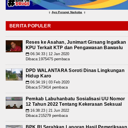
Ayo Perangi Narkoba
⇑
⇑
BERITA POPULER
Reses ke Asahan, Junimart Girsang Ingatkan
KPU Terkait KTP dan Pengawasan Bawaslu
06:34:33 | 12 Jan 2020
📅
Dibaca:1975475 pembaca
DPD WALANTARA Soroti Dinas Lingkungan
Hidup Karo
06:34:19 | 03 Feb 2020
📅
Dibaca:573414 pembaca
Pemkab Labuhanbatu Sosialisasi UU Nomor
12 Tahun 2022 Tentang Kekerasan Seksual
16:38:23 | 21 Jun 2022
📅
Dibaca:215279 pembaca
BPK RI Serahkan Laporan Hasil Pemeriksaan