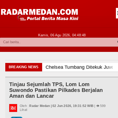
Siantar-Simalungun
Kabupaten Karo
Pakpak Bharat
Kamis, 06 Agu 2026,
04:48:49
Kabupaten Simalungun
Metropolitan
TNI POLRI
Chelsea Tumbang Ditekuk Juventus pa
BREAKING NEWS
Hukum dan Kriminal
AC Milan Hanya Bermain Imbang dengan
Tinjau Sejumlah TPS, Lom Lom
Politik
Bayern Munich vs Aston Villa Laga Pe
Suwondo Pastikan Pilkades Berjalan
Aman dan Lancar
Hiburan
Komisi D DPRDSU Ikut Gubsu Bobby Na
Oleh :
Radar Medan | 02 Jun 2026, 19:31:52 WIB
| 👁 599
Olahraga
Lihat
Wabup Taput Hadiri Rapat Persiapan 