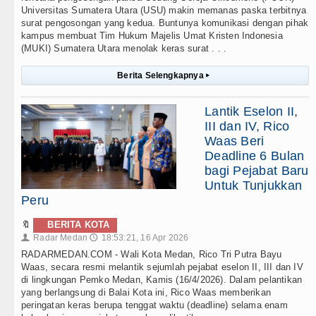
Universitas Sumatera Utara (USU) makin memanas paska terbitnya
surat pengosongan yang kedua. Buntunya komunikasi dengan pihak
kampus membuat Tim Hukum Majelis Umat Kristen Indonesia
(MUKI) Sumatera Utara menolak keras surat . . .
Berita Selengkapnya
▸
Lantik Eselon II,
III dan IV, Rico
Waas Beri
Deadline 6 Bulan
bagi Pejabat Baru
Untuk Tunjukkan
Peru
🔖
BERITA KOTA
Radar Medan
18:53:21, 16 Apr 2026
👤
🕔
RADARMEDAN.COM - Wali Kota Medan, Rico Tri Putra Bayu
Waas, secara resmi melantik sejumlah pejabat eselon II, III dan IV
di lingkungan Pemko Medan, Kamis (16/4/2026). Dalam pelantikan
yang berlangsung di Balai Kota ini, Rico Waas memberikan
peringatan keras berupa tenggat waktu (deadline) selama enam