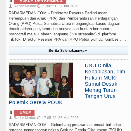
🔖
HUKUM DAN KRIMINAL
Radar Medan
21:06:51, 11 Jun 2026
👤
🕔
RADARMEDAN.COM – Direktorat Reserse Perlindungan
Perempuan dan Anak (PPA) dan Pemberantasan Perdagangan
Orang (PPO) Polda Sumatera Utara mengungkap kasus dugaan
tindak pidana penyiaran dan penyediaan konten bermuatan
pornografi melalui siaran langsung (live streaming) di platform
TikTok. Direktur Reserse PPA dan PPO Polda Sumut, Kombes . . .
Berita Selengkapnya
▸
USU Dinilai
Kebablasan, Tim
Hukum MUKI
Sumut Desak
Menag Turun
Tangan Urus
Polemik Gereja POUK
🔖
UMUM
Radar Medan
17:05:29, 26 Mei 2026
👤
🕔
RADARMEDAN.COM – Gelombang perlawanan jemaat terhadap
rencana pengosongan paksa Gedung Gereja Oikoumene (POUK)