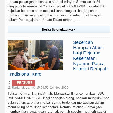
terbaru penanganan bencana alam di wilayah Sumut sejak 24
hingga 29 November 2025. Hingga pukul 09.00 WIB, tercatat 488
kejadian bencana alam meliputi tanah longsor, banjir, pohon
tumbang, dan angin puting beliung yang tersebar di 21 wilayah
hukum Polres jajaran. Update Ddata terbaru, . . .
Berita Selengkapnya
▸
Secercah
Harapan Alami
bagi Pejuang
Kesehatan,
Nyaman Pasca
Nikmati Rempah
Tradisional Karo
🔖
FEATURE
Radar Medan
15:59:52, 24 Nov 2025
👤
🕔
Tulisan Kiriman Hanina Afifah, Mahasiswi Ilmu Komunikasi USU
RADARMEDAN.COM - Bagi sebagian orang, bahkan mungkin Anda
salah satunya, olahan herbal sering terdengar meragukan dalam
mendukung pemulihan kesehatan. Namun, Michael Aditya (32)
membuktikan lewat kisahnya. Tak pernah sebelumnya terlintas di