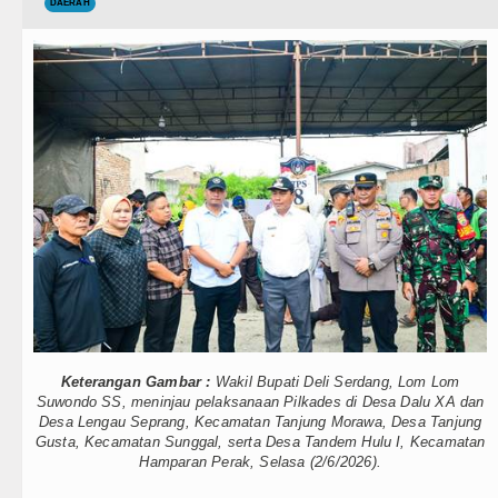
Teknologi
DAERAH
Rico Waas Tinjau Rehabilitasi 3 RTLH
Internasional
Bappelitbangda Toba Gelar Lomba Inov
Wisata
Wali Kota Medan Dikukuhkan Jadi Dut
TIPS dan TRIK
Sebut LSL Pengidap HIV/AIDS di Jawa
+ Lainnya
Arsenal Dibungkam Real Betis pada La
Video
Chelsea Tumbang Ditekuk Juventus pa
Kesehatan
AC Milan Hanya Bermain Imbang dengan
Kuliner
Bayern Munich vs Aston Villa Laga Pe
Keterangan Gambar :
Wakil Bupati Deli Serdang, Lom Lom
Siraman Rohani
Komisi D DPRDSU Ikut Gubsu Bobby Na
Suwondo SS, meninjau pelaksanaan Pilkades di Desa Dalu XA dan
Desa Lengau Seprang, Kecamatan Tanjung Morawa, Desa Tanjung
Wabup Taput Hadiri Rapat Persiapan 
Gusta, Kecamatan Sunggal, serta Desa Tandem Hulu I, Kecamatan
Hamparan Perak, Selasa (2/6/2026).
Rico Waas Tinjau Rehabilitasi 3 RTLH