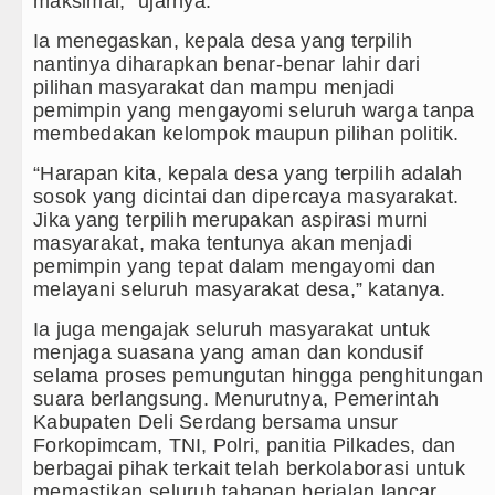
maksimal,” ujarnya.
Bappelitbangda Toba Gelar Lomba Inov
Ia menegaskan, kepala desa yang terpilih
Wali Kota Medan Dikukuhkan Jadi Dut
nantinya diharapkan benar-benar lahir dari
pilihan masyarakat dan mampu menjadi
Sebut LSL Pengidap HIV/AIDS di Jawa
pemimpin yang mengayomi seluruh warga tanpa
membedakan kelompok maupun pilihan politik.
Arsenal Dibungkam Real Betis pada La
“Harapan kita, kepala desa yang terpilih adalah
sosok yang dicintai dan dipercaya masyarakat.
Jika yang terpilih merupakan aspirasi murni
masyarakat, maka tentunya akan menjadi
pemimpin yang tepat dalam mengayomi dan
melayani seluruh masyarakat desa,” katanya.
Ia juga mengajak seluruh masyarakat untuk
menjaga suasana yang aman dan kondusif
selama proses pemungutan hingga penghitungan
suara berlangsung. Menurutnya, Pemerintah
Kabupaten Deli Serdang bersama unsur
Forkopimcam, TNI, Polri, panitia Pilkades, dan
berbagai pihak terkait telah berkolaborasi untuk
memastikan seluruh tahapan berjalan lancar.