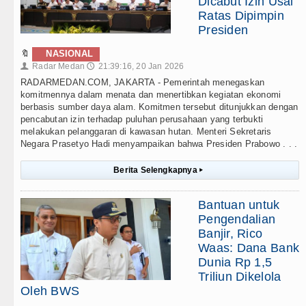
Dicabut Izin Usai
Ratas Dipimpin
Presiden
🔖
NASIONAL
Radar Medan
21:39:16, 20 Jan 2026
👤
🕔
RADARMEDAN.COM, JAKARTA - Pemerintah menegaskan
komitmennya dalam menata dan menertibkan kegiatan ekonomi
berbasis sumber daya alam. Komitmen tersebut ditunjukkan dengan
pencabutan izin terhadap puluhan perusahaan yang terbukti
melakukan pelanggaran di kawasan hutan. Menteri Sekretaris
Negara Prasetyo Hadi menyampaikan bahwa Presiden Prabowo . . .
Berita Selengkapnya
▸
Bantuan untuk
Pengendalian
Banjir, Rico
Waas: Dana Bank
Dunia Rp 1,5
Triliun Dikelola
Oleh BWS