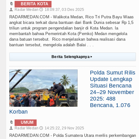
🔖
BERITA KOTA
Radar Medan
18:09:37, 03 Des 2025
👤
🕔
RADARMEDAN.COM - Walikota Medan, Rico Tri Putra Bayu Waas
angkat bicara terkait dana bantuan dari Bank Dunia sebesar Rp 1,5
triliun untuk program pengendalian banjir di Kota Medan. Ia
membantah bahwa Pemerintah Kota (Pemko) Medan mengelola
dana batuan tersebut. Rico menjelaskan bahwa realisasi dana
bantuan tersebut, mengelola adalah Balai . . .
Berita Selengkapnya
▸
Polda Sumut Rilis
Update Lengkap
Situasi Bencana
24–29 November
2025: 488
Bencana, 1.076
Korban
🔖
UMUM
Radar Medan
14:25:22, 29 Nov 2025
👤
🕔
RADARMEDAN.COM - Polda Sumatera Utara merilis perkembangan