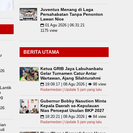
Juventus Menang di Laga
Persahabatan Tanpa Penonton
Lawan Nice
01 Agu 2026 | 06:31:21
📅
1175 view
BERITA UTAMA
r
Ketua GRIB Jaya Labuhanbatu
026
Gelar Turnamen Catur Antar
Wartawan, Ajang Silahturahmi
19:09:17 | 08 Agu 2026 | 👁 98 view
📅
Lantik
Radarmedan | Update 5 jam yang lalu
n
ng
Gubernur Bobby Nasution Minta
Kepala Daerah se-Kepulauan
026
Nias Percepat Usulan BKP 2027
18:20:21 | 08 Agu 2026 | 👁 84 view
📅
Radarmedan | Update 5 jam yang lalu
rian
uli