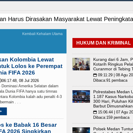
an Harus Dirasakan Masyarakat Lewat Peningkata
etico Madrid Persahabatan di Seoul Minggu 9 Agus
Kembali Kehalam Utama
HUKUM DAN KRIMINAL
uluhan Jabatan Kapolsek, Ini Daftar Lengkapny
on Minta Kepala Daerah se-Kepulauan Nias Perce
kan Kolombia Lewat
Kurang dari 6 Jam, P
Kotarih Ringkus Pela
ntuk Lolos ke Perempat
Curanmor di Tebing T
ga Persahabatan di Anfield Minggu 9 Agustus 202
nia FIFA 2026
09:11:29 | 08 Agu 2
📅
Dibaca:91 pembaca
06:17:48, 08 Jul 2026

n Siapkan Rumah Produksi Kelapa di Nias Utara
ominasi Amerika Selatan dalam
iala Dunia FIFA hanya satu timnas
Polrestabes Medan 
1.187 Kasus Narkob
tara Kolombia kalah adu penalti 4-3
nbatu Gelar Turnamen Catur Antar Wartawan, Aja
300 Hari, Puluhan Ki
ermain . . .
Barbut Dimusnahkan
ek Kotarih Ringkus Pelaku Curanmor di Tebing Tin
▸
15:06:44 | 07 Agu 2
📅
Dibaca:159 pembaca
s ke Babak 16 Besar
dah, Inspektorat Soroti Kinerja Kadis Perkimcika
Polsek Medan Tuntu
IFA 2026 Singkirkan