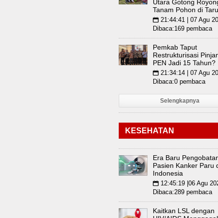
Utara Gotong Royon
Tanam Pohon di Tar
21:44:41 | 07 Agu 2
📅
Dibaca:169 pembaca
Pemkab Taput
Restrukturisasi Pinj
PEN Jadi 15 Tahun?
21:34:14 | 07 Agu 2
📅
Dibaca:0 pembaca
Selengkapnya
KESEHATAN
Era Baru Pengobata
Pasien Kanker Paru 
Indonesia
12:45:19 |06 Agu 20
📅
Dibaca:289 pembaca
Kaitkan LSL dengan