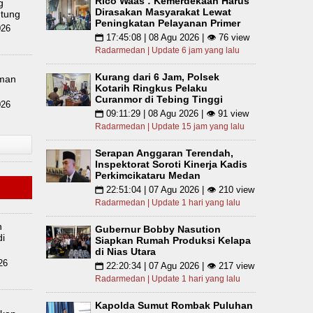
Rico Waas : Kemerdekaan Harus
g
Dirasakan Masyarakat Lewat
utung
Peningkatan Pelayanan Primer
026
17:45:08 | 08 Agu 2026 | 👁 76 view
📅
Radarmedan | Update 6 jam yang lalu
Kurang dari 6 Jam, Polsek
aman
Kotarih Ringkus Pelaku
Curanmor di Tebing Tinggi
026
09:11:29 | 08 Agu 2026 | 👁 91 view
📅
Radarmedan | Update 15 jam yang lalu
Serapan Anggaran Terendah,
Inspektorat Soroti Kinerja Kadis
Perkimcikataru Medan
22:51:04 | 07 Agu 2026 | 👁 210 view
📅
Radarmedan | Update 1 hari yang lalu
n
Gubernur Bobby Nasution
di
Siapkan Rumah Produksi Kelapa
di Nias Utara
26
22:20:34 | 07 Agu 2026 | 👁 217 view
📅
Radarmedan | Update 1 hari yang lalu
Kapolda Sumut Rombak Puluhan