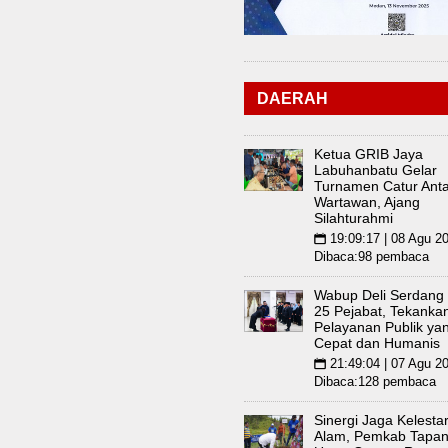
DAERAH
Ketua GRIB Jaya
Labuhanbatu Gelar
Turnamen Catur Anta
Wartawan, Ajang
Silahturahmi
19:09:17 | 08 Agu 2
📅
Dibaca:98 pembaca
Wabup Deli Serdang 
25 Pejabat, Tekanka
Pelayanan Publik ya
Cepat dan Humanis
21:49:04 | 07 Agu 2
📅
Dibaca:128 pembaca
Sinergi Jaga Kelesta
Alam, Pemkab Tapan