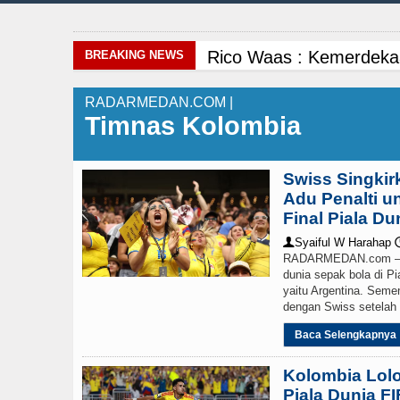
Rico Waas : Kemerdeka
BREAKING NEWS
Manchester City vs Atl
RADARMEDAN.COM |
Timnas Kolombia
Kapolda Sumut Rombak P
Gubernur Bobby Nasuti
Swiss Singkir
Adu Penalti u
Liverpool vs Monaco La
Final Piala Du
Syaiful W Harahap
👤

Gubernur Bobby Nasutio
RADARMEDAN.com – D
dunia sepak bola di P
yaitu Argentina. Semen
Ketua GRIB Jaya Labuha
dengan Swiss setelah b
Kurang dari 6 Jam, Pols
Baca Selengkapnya
Kolombia Lolo
Serapan Anggaran Teren
Piala Dunia F