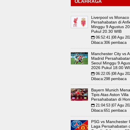
OLAHRAGA
Liverpool vs Monaco
Persahabatan di Anfi
Minggu 9 Agustus 2
Pukul 20.30 WIB
06:52:41 |08 Agu 20
📅
Dibaca:306 pembaca
Manchester City vs At
Madrid Persahabatan
Seoul Minggu 9 Agus
2026 Pukul 18.00 WI
06:22:05 |08 Agu 20
📅
Dibaca:298 pembaca
Bayern Munich Men
Tipis Atas Aston Vill
Persahabatan di Ho
21:04:53 |07 Agu 20
📅
Dibaca:651 pembaca
PSG vs Manchester 
Laga Persahabatan d