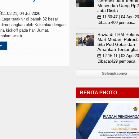
Gerebek Judi Tembak
tik 25 Pejabat, Tekankan Pelayanan Publik yang
Mesin dan Uang Rp2
Juta Disita
11:03:21, 04 Jul 2026

11:30:47 | 04 Agu 2
📅
ga terakhir di babak 32 besar
Dibaca:400 pembaca
6 dimenangkan oleh Kolombia dengan
ana kickoff pada hari Jumat,
Razia di THM Helens
malam waktu . . .
Mart Medan, Polrest
Sita Pod Getar dan
▸
Amankan Tersangka
12:16:11 | 03 Agu 2
📅
Dibaca:429 pembaca
Selengkapnya
BERITA PHOTO