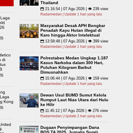
Thailand
21:16:54 | 07 Agu 2026 | 👁 239 view
📅
Radarmedan | Update 1 hari yang lalu
 Laga
eld
Masyarakat Desak APH Bongkar
026
Penadah Kayu Hutan illegal di
Karo hingga Aktor Intelektual
26
13:58:48 | 07 Agu 2026 | 👁 399 view
📅
Radarmedan | Update 1 hari yang lalu
letico
Polrestabes Medan Ungkap 1.187
 di
Kasus Narkoba dalam 300 Hari,
tus
Puluhan Kilogram Barbut
B
Dimusnahkan
26
15:06:44 | 07 Agu 2026 | 👁 159 view
📅
Radarmedan | Update 1 hari yang lalu
ang
Dewan Usul BUMD Sumut Kelola
a Laga
Rumput Laut Nias Utara dari Hulu
ng Kong
ke Hilir
26
11:45:12 | 07 Agu 2026 | 👁 276 view
📅
Radarmedan | Update 2 hari yang lalu
United
Dugaan Penyimpangan Dana
i
BOS TA 2025, Jurnalis Surati