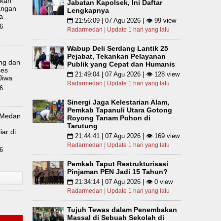
lkan
Jabatan Kapolsek, Ini Daftar
angan
Lengkapnya
a
21:56:09 | 07 Agu 2026 | 👁 99 view
📅
6
Radarmedan | Update 1 hari yang lalu
Wabup Deli Serdang Lantik 25
m
Pejabat, Tekankan Pelayanan
ing dan
Publik yang Cepat dan Humanis
ses
21:49:04 | 07 Agu 2026 | 👁 128 view
📅
Jiwa
Radarmedan | Update 1 hari yang lalu
6
Sinergi Jaga Kelestarian Alam,
Pemkab Tapanuli Utara Gotong
 Medan
Royong Tanam Pohon di
Tarutung
iar di
21:44:41 | 07 Agu 2026 | 👁 169 view
📅
Radarmedan | Update 1 hari yang lalu
6
Pemkab Taput Restrukturisasi
Pinjaman PEN Jadi 15 Tahun?
21:34:14 | 07 Agu 2026 | 👁 0 view
📅
Radarmedan | Update 1 hari yang lalu
Tujuh Tewas dalam Penembakan
Massal di Sebuah Sekolah di