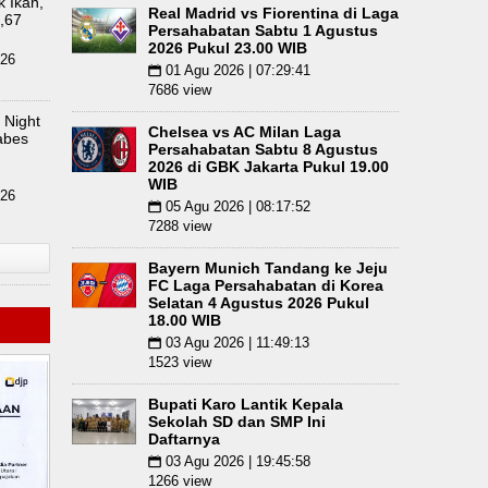
 Ikan,
Real Madrid vs Fiorentina di Laga
 Cepat dan Humanis
,67
Ketua GRIB Jaya Labuhanbat
Persahabatan Sabtu 1 Agustus
2026 Pukul 23.00 WIB
026
01 Agu 2026 | 07:29:41
📅
7686 view
 Night
Chelsea vs AC Milan Laga
abes
Persahabatan Sabtu 8 Agustus
2026 di GBK Jakarta Pukul 19.00
WIB
026
05 Agu 2026 | 08:17:52
📅
7288 view
Bayern Munich Tandang ke Jeju
FC Laga Persahabatan di Korea
Selatan 4 Agustus 2026 Pukul
18.00 WIB
03 Agu 2026 | 11:49:13
📅
1523 view
Bupati Karo Lantik Kepala
Sekolah SD dan SMP Ini
Daftarnya
03 Agu 2026 | 19:45:58
📅
1266 view