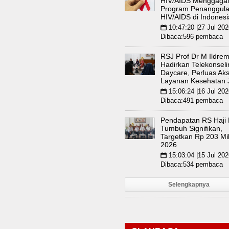
HIV/AIDS Menggaga
Program Penanggul
HIV/AIDS di Indonesi
10:47:20 |27 Jul 202
📅
Dibaca:596 pembaca
RSJ Prof Dr M Ildre
Hadirkan Telekonsel
Daycare, Perluas Ak
Layanan Kesehatan 
15:06:24 |16 Jul 202
📅
Dibaca:491 pembaca
Pendapatan RS Haji
Tumbuh Signifikan,
Targetkan Rp 203 Mil
2026
15:03:04 |15 Jul 202
📅
Dibaca:534 pembaca
Selengkapnya