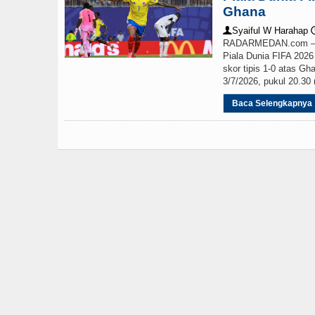
Ghana
Wabup Deli Serdang Lan
Syaiful W Harahap
👤

RADARMEDAN.com – La
Piala Dunia FIFA 202
skor tipis 1-0 atas Gh
3/7/2026, pukul 20.30 
Baca Selengkapnya