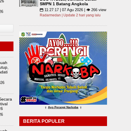
26
SMPN 1 Batang Angkola
11:27:17 | 07 Agu 2026 | 👁 266 view
📅
26
Radarmedan | Update 2 hari yang lalu
Buah
utup,
dati
026
 Secara
ival
Ayo Perangi Narkoba
26
⇑
⇑
26
BERITA POPULER