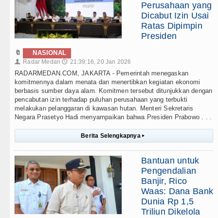
Perusahaan yang
Dicabut Izin Usai
Ratas Dipimpin
Presiden
🔖
NASIONAL
Radar Medan
21:39:16, 20 Jan 2026
👤
🕔
RADARMEDAN.COM, JAKARTA - Pemerintah menegaskan
komitmennya dalam menata dan menertibkan kegiatan ekonomi
berbasis sumber daya alam. Komitmen tersebut ditunjukkan dengan
pencabutan izin terhadap puluhan perusahaan yang terbukti
melakukan pelanggaran di kawasan hutan. Menteri Sekretaris
Negara Prasetyo Hadi menyampaikan bahwa Presiden Prabowo . . .
Berita Selengkapnya
▸
Bantuan untuk
Pengendalian
Banjir, Rico
Waas: Dana Bank
Dunia Rp 1,5
Triliun Dikelola