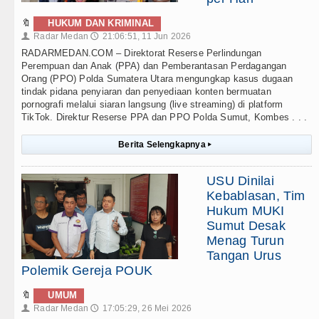
🔖
HUKUM DAN KRIMINAL
Radar Medan
21:06:51, 11 Jun 2026
👤
🕔
RADARMEDAN.COM – Direktorat Reserse Perlindungan
Perempuan dan Anak (PPA) dan Pemberantasan Perdagangan
Orang (PPO) Polda Sumatera Utara mengungkap kasus dugaan
tindak pidana penyiaran dan penyediaan konten bermuatan
pornografi melalui siaran langsung (live streaming) di platform
TikTok. Direktur Reserse PPA dan PPO Polda Sumut, Kombes . . .
Berita Selengkapnya
▸
USU Dinilai
Kebablasan, Tim
Hukum MUKI
Sumut Desak
Menag Turun
Tangan Urus
Polemik Gereja POUK
🔖
UMUM
Radar Medan
17:05:29, 26 Mei 2026
👤
🕔