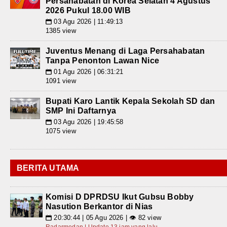
Persahabatan di Korea Selatan 4 Agustus
2026 Pukul 18.00 WIB
03 Agu 2026 | 11:49:13
📅
1385 view
Juventus Menang di Laga Persahabatan
Tanpa Penonton Lawan Nice
01 Agu 2026 | 06:31:21
📅
1091 view
Bupati Karo Lantik Kepala Sekolah SD dan
SMP Ini Daftarnya
03 Agu 2026 | 19:45:58
📅
1075 view
BERITA UTAMA
Komisi D DPRDSU Ikut Gubsu Bobby
Nasution Berkantor di Nias
20:30:44 | 05 Agu 2026 | 👁 82 view
📅