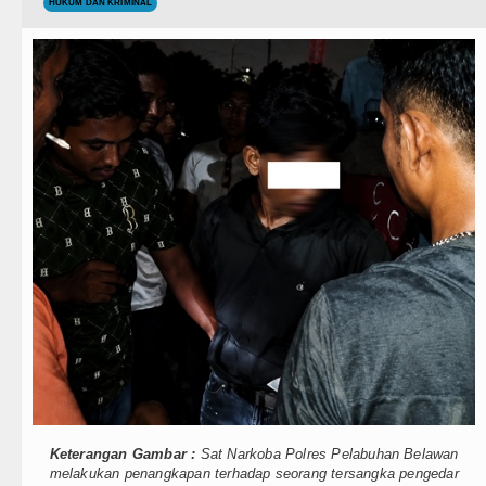
Teknologi
HUKUM DAN KRIMINAL
Rico Waas Tinjau Rehabilitasi 3
Internasional
Bappelitbangda Toba Gelar Lomb
Wisata
Wali Kota Medan Dikukuhkan Jad
TIPS dan TRIK
Sebut LSL Pengidap HIV/AIDS di
+ Lainnya
Arsenal Dibungkam Real Betis pa
Video
Chelsea Tumbang Ditekuk Juvent
Kesehatan
AC Milan Hanya Bermain Imbang 
Kuliner
Bayern Munich vs Aston Villa La
Siraman Rohani
Komisi D DPRDSU Ikut Gubsu Bob
Wabup Taput Hadiri Rapat Persi
Keterangan Gambar :
Sat Narkoba Polres Pelabuhan Belawan
Rico Waas Tinjau Rehabilitasi 3
melakukan penangkapan terhadap seorang tersangka pengedar