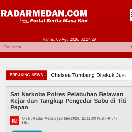
Siantar-Simalungun
Kabupaten Karo
Pakpak Bharat
Kamis, 06 Agu 2026,
02:14:31
Kabupaten Simalungun
Metropolitan
TNI POLRI
Chelsea Tumbang Ditekuk Juvent
BREAKING NEWS
Hukum dan Kriminal
AC Milan Hanya Bermain Imbang 
Sat Narkoba Polres Pelabuhan Belawan
Politik
Bayern Munich vs Aston Villa La
Kejar dan Tangkap Pengedar Sabu di Titi
Papan
Hiburan
Komisi D DPRDSU Ikut Gubsu Bob
Oleh :
Radar Medan | 25 Mei 2026, 11:32:03 WIB
| 👁 547
Olahraga
Lihat
Wabup Taput Hadiri Rapat Persi