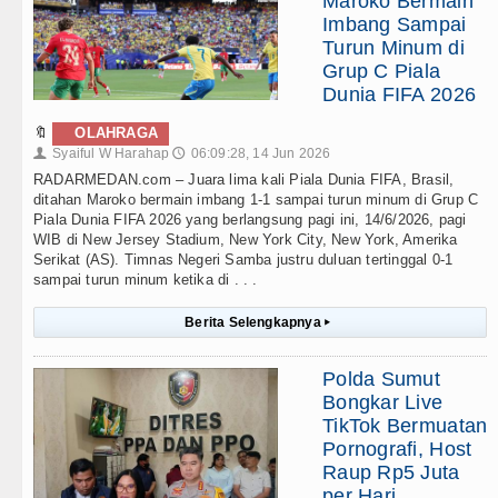
Maroko Bermain
Imbang Sampai
Turun Minum di
Grup C Piala
Dunia FIFA 2026
🔖
OLAHRAGA
Syaiful W Harahap
06:09:28, 14 Jun 2026
👤
🕔
RADARMEDAN.com – Juara lima kali Piala Dunia FIFA, Brasil,
ditahan Maroko bermain imbang 1-1 sampai turun minum di Grup C
Piala Dunia FIFA 2026 yang berlangsung pagi ini, 14/6/2026, pagi
WIB di New Jersey Stadium, New York City, New York, Amerika
Serikat (AS). Timnas Negeri Samba justru duluan tertinggal 0-1
sampai turun minum ketika di . . .
Berita Selengkapnya
▸
Polda Sumut
Bongkar Live
TikTok Bermuatan
Pornografi, Host
Raup Rp5 Juta
per Hari