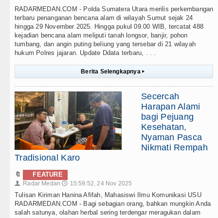
RADARMEDAN.COM - Polda Sumatera Utara merilis perkembangan
terbaru penanganan bencana alam di wilayah Sumut sejak 24
hingga 29 November 2025. Hingga pukul 09.00 WIB, tercatat 488
kejadian bencana alam meliputi tanah longsor, banjir, pohon
tumbang, dan angin puting beliung yang tersebar di 21 wilayah
hukum Polres jajaran. Update Ddata terbaru, . . .
Berita Selengkapnya
▸
Secercah
Harapan Alami
bagi Pejuang
Kesehatan,
Nyaman Pasca
Nikmati Rempah
Tradisional Karo
🔖
FEATURE
Radar Medan
15:59:52, 24 Nov 2025
👤
🕔
Tulisan Kiriman Hanina Afifah, Mahasiswi Ilmu Komunikasi USU
RADARMEDAN.COM - Bagi sebagian orang, bahkan mungkin Anda
salah satunya, olahan herbal sering terdengar meragukan dalam