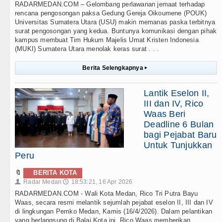
RADARMEDAN.COM – Gelombang perlawanan jemaat terhadap
rencana pengosongan paksa Gedung Gereja Oikoumene (POUK)
Universitas Sumatera Utara (USU) makin memanas paska terbitnya
surat pengosongan yang kedua. Buntunya komunikasi dengan pihak
kampus membuat Tim Hukum Majelis Umat Kristen Indonesia
(MUKI) Sumatera Utara menolak keras surat . . .
Berita Selengkapnya
▸
Lantik Eselon II,
III dan IV, Rico
Waas Beri
Deadline 6 Bulan
bagi Pejabat Baru
Untuk Tunjukkan
Peru
🔖
BERITA KOTA
Radar Medan
18:53:21, 16 Apr 2026
👤
🕔
RADARMEDAN.COM - Wali Kota Medan, Rico Tri Putra Bayu
Waas, secara resmi melantik sejumlah pejabat eselon II, III dan IV
di lingkungan Pemko Medan, Kamis (16/4/2026). Dalam pelantikan
yang berlangsung di Balai Kota ini, Rico Waas memberikan