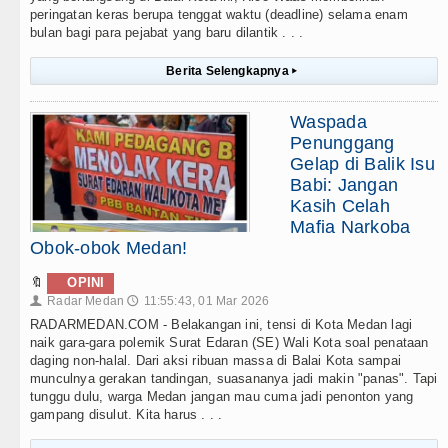
peringatan keras berupa tenggat waktu (deadline) selama enam
bulan bagi para pejabat yang baru dilantik . . .
Berita Selengkapnya
▸
Waspada
Penunggang
Gelap di Balik Isu
Babi: Jangan
Kasih Celah
Mafia Narkoba
Obok-obok Medan!
🔖
OPINI
Radar Medan
11:55:43, 01 Mar 2026
👤
🕔
RADARMEDAN.COM - Belakangan ini, tensi di Kota Medan lagi
naik gara-gara polemik Surat Edaran (SE) Wali Kota soal penataan
daging non-halal. Dari aksi ribuan massa di Balai Kota sampai
munculnya gerakan tandingan, suasananya jadi makin "panas". Tapi
tunggu dulu, warga Medan jangan mau cuma jadi penonton yang
gampang disulut. Kita harus . . .