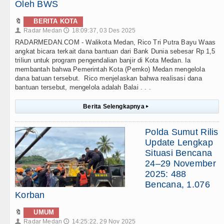
Oleh BWS
🔖
BERITA KOTA
Radar Medan
18:09:37, 03 Des 2025
👤
🕔
RADARMEDAN.COM - Walikota Medan, Rico Tri Putra Bayu Waas
angkat bicara terkait dana bantuan dari Bank Dunia sebesar Rp 1,5
triliun untuk program pengendalian banjir di Kota Medan. Ia
membantah bahwa Pemerintah Kota (Pemko) Medan mengelola
dana batuan tersebut. Rico menjelaskan bahwa realisasi dana
bantuan tersebut, mengelola adalah Balai . . .
Berita Selengkapnya
▸
Polda Sumut Rilis
Update Lengkap
Situasi Bencana
24–29 November
2025: 488
Bencana, 1.076
Korban
🔖
UMUM
Radar Medan
14:25:22, 29 Nov 2025
👤
🕔