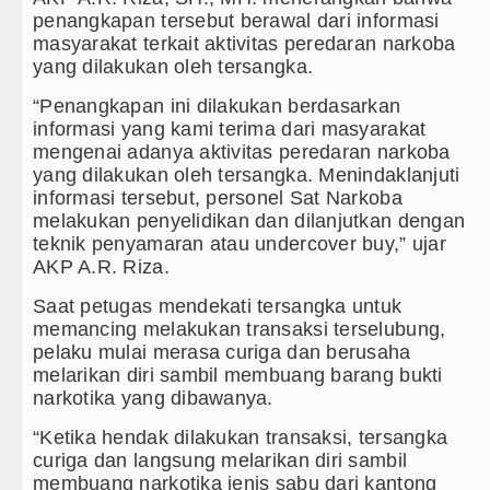
Bappelitbangda Toba Gelar Lomb
penangkapan tersebut berawal dari informasi
masyarakat terkait aktivitas peredaran narkoba
Wali Kota Medan Dikukuhkan Jad
yang dilakukan oleh tersangka.
Sebut LSL Pengidap HIV/AIDS di
“Penangkapan ini dilakukan berdasarkan
informasi yang kami terima dari masyarakat
Arsenal Dibungkam Real Betis pa
mengenai adanya aktivitas peredaran narkoba
yang dilakukan oleh tersangka. Menindaklanjuti
informasi tersebut, personel Sat Narkoba
melakukan penyelidikan dan dilanjutkan dengan
teknik penyamaran atau undercover buy,” ujar
AKP A.R. Riza.
Saat petugas mendekati tersangka untuk
memancing melakukan transaksi terselubung,
pelaku mulai merasa curiga dan berusaha
melarikan diri sambil membuang barang bukti
narkotika yang dibawanya.
“Ketika hendak dilakukan transaksi, tersangka
curiga dan langsung melarikan diri sambil
membuang narkotika jenis sabu dari kantong