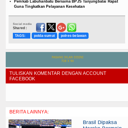
Pemkab Labuhanbatu Bersama BPJS Tanjungbalai Rapat
Guna Tingkatkan Pelayanan Kesehatan
Social media
Shared :
TAGS:
polda-sumut
polres-belawan
TULISKAN KOMENTAR DENGAN ACCOUNT
FACEBOOK
BERITA LAINNYA:
Brasil Dipaksa