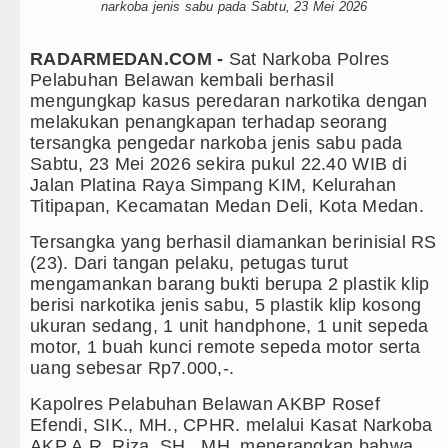
narkoba jenis sabu pada Sabtu, 23 Mei 2026
Bappelitbangda Toba Gelar Lomb
RADARMEDAN.COM -
Sat Narkoba Polres
Wali Kota Medan Dikukuhkan Jad
Pelabuhan Belawan kembali berhasil
mengungkap kasus peredaran narkotika dengan
Sebut LSL Pengidap HIV/AIDS di
melakukan penangkapan terhadap seorang
tersangka pengedar narkoba jenis sabu pada
Arsenal Dibungkam Real Betis pa
Sabtu, 23 Mei 2026 sekira pukul 22.40 WIB di
Jalan Platina Raya Simpang KIM, Kelurahan
Chelsea Tumbang Ditekuk Juvent
Titipapan, Kecamatan Medan Deli, Kota Medan.
AC Milan Hanya Bermain Imbang 
Tersangka yang berhasil diamankan berinisial RS
(23). Dari tangan pelaku, petugas turut
Bayern Munich vs Aston Villa La
mengamankan barang bukti berupa 2 plastik klip
berisi narkotika jenis sabu, 5 plastik klip kosong
Komisi D DPRDSU Ikut Gubsu Bob
ukuran sedang, 1 unit handphone, 1 unit sepeda
motor, 1 buah kunci remote sepeda motor serta
Wabup Taput Hadiri Rapat Persi
uang sebesar Rp7.000,-.
Kapolres Pelabuhan Belawan AKBP Rosef
Rico Waas Tinjau Rehabilitasi 3
Efendi, SIK., MH., CPHR. melalui Kasat Narkoba
AKP A.R. Riza, SH., MH. menerangkan bahwa