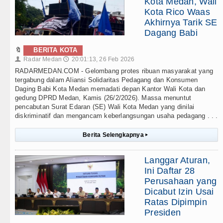
Kota Medan, Wali
Kota Rico Waas
Akhirnya Tarik SE
Dagang Babi
🔖
BERITA KOTA
Radar Medan
20:01:13, 26 Feb 2026
👤
🕔
RADARMEDAN.COM - Gelombang protes ribuan masyarakat yang
tergabung dalam Aliansi Solidaritas Pedagang dan Konsumen
Daging Babi Kota Medan memadati depan Kantor Wali Kota dan
gedung DPRD Medan, Kamis (26/2/2026). Massa menuntut
pencabutan Surat Edaran (SE) Wali Kota Medan yang dinilai
diskriminatif dan mengancam keberlangsungan usaha pedagang . . .
Berita Selengkapnya
▸
Langgar Aturan,
Ini Daftar 28
Perusahaan yang
Dicabut Izin Usai
Ratas Dipimpin
Presiden