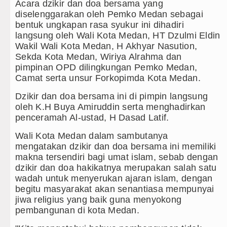
Acara dzikir dan doa bersama yang
diselenggarakan oleh Pemko Medan sebagai
al di Karo hingga Aktor Intelektual
bentuk ungkapan rasa syukur ini dihadiri
langsung oleh Wali Kota Medan, HT Dzulmi Eldin
300 Hari, Puluhan Kilogram Barbut Dimusnahkan
Wakil Wali Kota Medan, H Akhyar Nasution,
Sekda Kota Medan, Wiriya Alrahma dan
gu 9 Agustus 2026 Pukul 20.30 WIB
pimpinan OPD dilingkungan Pemko Medan,
Camat serta unsur Forkopimda Kota Medan.
oul Minggu 9 Agustus 2026 Pukul 18.00 WIB
Dzikir dan doa bersama ini di pimpin langsung
 Kadis Perkimcikataru Medan
oleh K.H Buya Amiruddin serta menghadirkan
penceramah Al-ustad, H Dasad Latif.
a di Nias Utara
Wali Kota Medan dalam sambutanya
 Gotong Royong Tanam Pohon di Tarutung
mengatakan dzikir dan doa bersama ini memiliki
makna tersendiri bagi umat islam, sebab dengan
hun?
dzikir dan doa hakikatnya merupakan salah satu
wadah untuk menyerukan ajaran islam, dengan
ah di Thailand
begitu masyarakat akan senantiasa mempunyai
jiwa religius yang baik guna menyokong
sahabatan di Hong Kong
pembangunan di kota Medan.