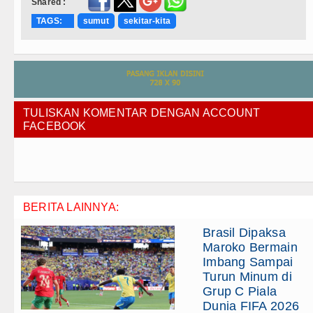
Shared :
TAGS:
sumut
sekitar-kita
TULISKAN KOMENTAR DENGAN ACCOUNT
FACEBOOK
BERITA LAINNYA:
Brasil Dipaksa
Maroko Bermain
Imbang Sampai
Turun Minum di
Grup C Piala
Dunia FIFA 2026