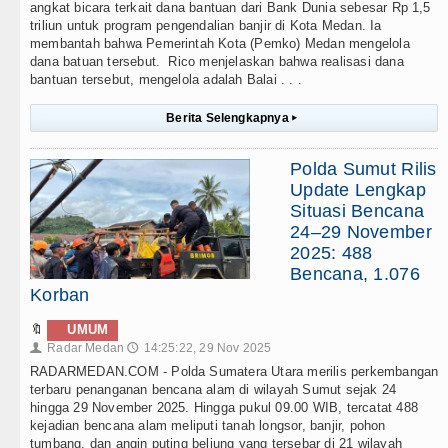
angkat bicara terkait dana bantuan dari Bank Dunia sebesar Rp 1,5
triliun untuk program pengendalian banjir di Kota Medan. Ia
membantah bahwa Pemerintah Kota (Pemko) Medan mengelola
dana batuan tersebut. Rico menjelaskan bahwa realisasi dana
bantuan tersebut, mengelola adalah Balai . . .
Berita Selengkapnya
▸
Polda Sumut Rilis
Update Lengkap
Situasi Bencana
24–29 November
2025: 488
Bencana, 1.076
Korban
🔖
UMUM
Radar Medan
14:25:22, 29 Nov 2025
👤
🕔
RADARMEDAN.COM - Polda Sumatera Utara merilis perkembangan
terbaru penanganan bencana alam di wilayah Sumut sejak 24
hingga 29 November 2025. Hingga pukul 09.00 WIB, tercatat 488
kejadian bencana alam meliputi tanah longsor, banjir, pohon
tumbang, dan angin puting beliung yang tersebar di 21 wilayah