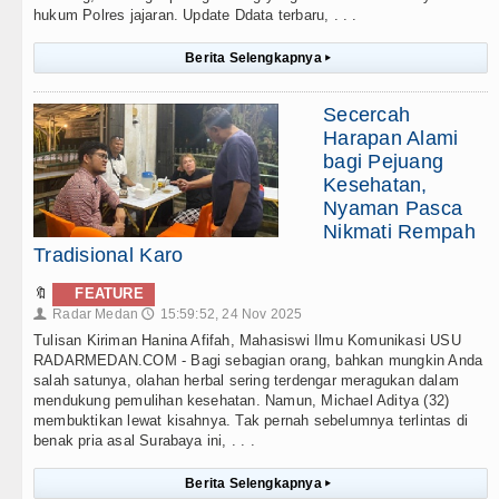
hukum Polres jajaran. Update Ddata terbaru, . . .
Berita Selengkapnya
▸
Secercah
Harapan Alami
bagi Pejuang
Kesehatan,
Nyaman Pasca
Nikmati Rempah
Tradisional Karo
🔖
FEATURE
Radar Medan
15:59:52, 24 Nov 2025
👤
🕔
Tulisan Kiriman Hanina Afifah, Mahasiswi Ilmu Komunikasi USU
RADARMEDAN.COM - Bagi sebagian orang, bahkan mungkin Anda
salah satunya, olahan herbal sering terdengar meragukan dalam
mendukung pemulihan kesehatan. Namun, Michael Aditya (32)
membuktikan lewat kisahnya. Tak pernah sebelumnya terlintas di
benak pria asal Surabaya ini, . . .
Berita Selengkapnya
▸