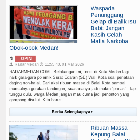
Waspada
Penunggang
Gelap di Balik Isu
Babi: Jangan
Kasih Celah
Mafia Narkoba
Obok-obok Medan!
🔖
OPINI
Radar Medan
11:55:43, 01 Mar 2026
👤
🕔
RADARMEDAN.COM - Belakangan ini, tensi di Kota Medan lagi
naik gara-gara polemik Surat Edaran (SE) Wali Kota soal penataan
daging non-halal. Dari aksi ribuan massa di Balai Kota sampai
munculnya gerakan tandingan, suasananya jadi makin "panas". Tapi
tunggu dulu, warga Medan jangan mau cuma jadi penonton yang
gampang disulut. Kita harus . . .
Berita Selengkapnya
▸
Ribuan Massa
Kepung Balai