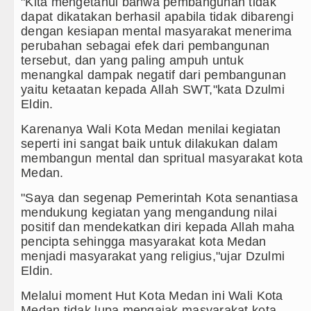
"Kita mengetahui bahwa pembangunan tidak
al di Karo hingga Aktor Intelektual
dapat dikatakan berhasil apabila tidak dibarengi
dengan kesiapan mental masyarakat menerima
300 Hari, Puluhan Kilogram Barbut Dimusnahkan
perubahan sebagai efek dari pembangunan
tersebut, dan yang paling ampuh untuk
gu 9 Agustus 2026 Pukul 20.30 WIB
menangkal dampak negatif dari pembangunan
yaitu ketaatan kepada Allah SWT,"kata Dzulmi
oul Minggu 9 Agustus 2026 Pukul 18.00 WIB
Eldin.
Karenanya Wali Kota Medan menilai kegiatan
seperti ini sangat baik untuk dilakukan dalam
membangun mental dan spritual masyarakat kota
Medan.
"Saya dan segenap Pemerintah Kota senantiasa
mendukung kegiatan yang mengandung nilai
positif dan mendekatkan diri kepada Allah maha
pencipta sehingga masyarakat kota Medan
menjadi masyarakat yang religius,"ujar Dzulmi
Eldin.
Melalui moment Hut Kota Medan ini Wali Kota
Medan tidak lupa mengajak masyarakat kota