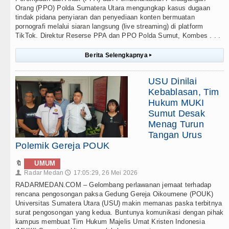
Orang (PPO) Polda Sumatera Utara mengungkap kasus dugaan
tindak pidana penyiaran dan penyediaan konten bermuatan
pornografi melalui siaran langsung (live streaming) di platform
TikTok. Direktur Reserse PPA dan PPO Polda Sumut, Kombes . . .
Berita Selengkapnya
▸
USU Dinilai
Kebablasan, Tim
Hukum MUKI
Sumut Desak
Menag Turun
Tangan Urus
Polemik Gereja POUK
🔖
UMUM
Radar Medan
17:05:29, 26 Mei 2026
👤
🕔
RADARMEDAN.COM – Gelombang perlawanan jemaat terhadap
rencana pengosongan paksa Gedung Gereja Oikoumene (POUK)
Universitas Sumatera Utara (USU) makin memanas paska terbitnya
surat pengosongan yang kedua. Buntunya komunikasi dengan pihak
kampus membuat Tim Hukum Majelis Umat Kristen Indonesia