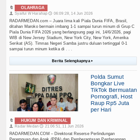
🔖
OLAHRAGA
Syaiful W Harahap
06:09:28, 14 Jun 2026
👤
🕔
RADARMEDAN.com – Juara lima kali Piala Dunia FIFA, Brasil,
ditahan Maroko bermain imbang 1-1 sampai turun minum di Grup C
Piala Dunia FIFA 2026 yang berlangsung pagi ini, 14/6/2026, pagi
WIB di New Jersey Stadium, New York City, New York, Amerika
Serikat (AS). Timnas Negeri Samba justru duluan tertinggal 0-1
sampai turun minum ketika di . . .
Berita Selengkapnya
▸
Polda Sumut
Bongkar Live
TikTok Bermuatan
Pornografi, Host
Raup Rp5 Juta
per Hari
🔖
HUKUM DAN KRIMINAL
Radar Medan
21:06:51, 11 Jun 2026
👤
🕔
RADARMEDAN.COM – Direktorat Reserse Perlindungan
Perempuan dan Anak (PPA) dan Pemberantasan Perdagangan