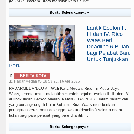
(MUKI) Sumatera Utara menolak keras surat . . .
Berita Selengkapnya
▸
Lantik Eselon II,
III dan IV, Rico
Waas Beri
Deadline 6 Bulan
bagi Pejabat Baru
Untuk Tunjukkan
Peru
🔖
BERITA KOTA
Radar Medan
18:53:21, 16 Apr 2026
👤
🕔
RADARMEDAN.COM - Wali Kota Medan, Rico Tri Putra Bayu
Waas, secara resmi melantik sejumlah pejabat eselon II, III dan IV
di lingkungan Pemko Medan, Kamis (16/4/2026). Dalam pelantikan
yang berlangsung di Balai Kota ini, Rico Waas memberikan
peringatan keras berupa tenggat waktu (deadline) selama enam
bulan bagi para pejabat yang baru dilantik . . .
Berita Selengkapnya
▸