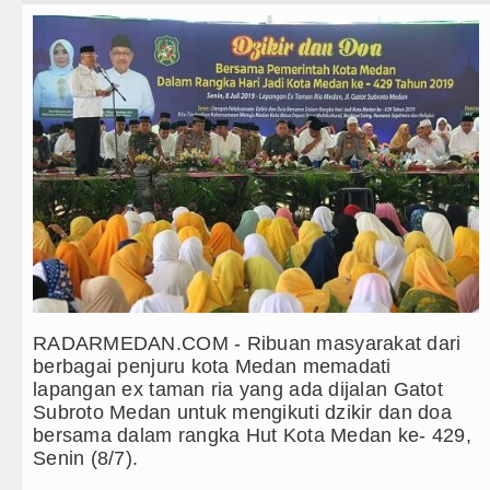
Teknologi
sahabatan di Hong Kong
Internasional
al di Karo hingga Aktor Intelektual
Wisata
300 Hari, Puluhan Kilogram Barbut Dimusnahkan
TIPS dan TRIK
gu 9 Agustus 2026 Pukul 20.30 WIB
+ Lainnya
oul Minggu 9 Agustus 2026 Pukul 18.00 WIB
Video
 Kadis Perkimcikataru Medan
Kesehatan
a di Nias Utara
Kuliner
 Gotong Royong Tanam Pohon di Tarutung
RADARMEDAN.COM - Ribuan masyarakat dari
berbagai penjuru kota Medan memadati
Siraman Rohani
hun?
lapangan ex taman ria yang ada dijalan Gatot
Subroto Medan untuk mengikuti dzikir dan doa
ah di Thailand
bersama dalam rangka Hut Kota Medan ke- 429,
Senin (8/7).
sahabatan di Hong Kong