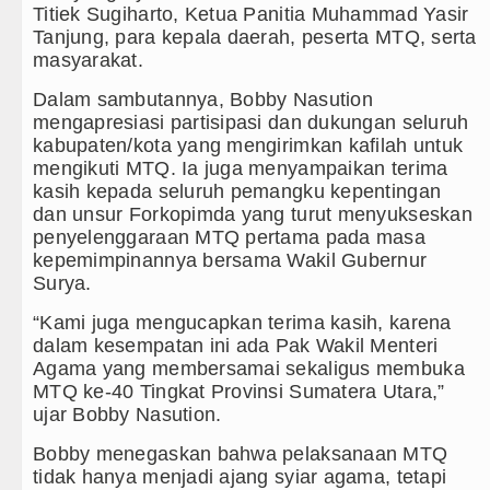
chester City vs Atletico Madrid Persahabatan di Seou
Titiek Sugiharto, Ketua Panitia Muhammad Yasir
Tanjung, para kepala daerah, peserta MTQ, serta
apan Anggaran Terendah, Inspektorat Soroti Kinerja K
masyarakat.
entus Dikalahkan Inter Milan di Laga Persahabatan di 
Dalam sambutannya, Bobby Nasution
mengapresiasi partisipasi dan dukungan seluruh
 Ditahan Manchester United Main Imbang Laga Persa
kabupaten/kota yang mengirimkan kafilah untuk
mengikuti MTQ. Ia juga menyampaikan terima
kasih kepada seluruh pemangku kepentingan
dan unsur Forkopimda yang turut menyukseskan
penyelenggaraan MTQ pertama pada masa
kepemimpinannya bersama Wakil Gubernur
Surya.
“Kami juga mengucapkan terima kasih, karena
dalam kesempatan ini ada Pak Wakil Menteri
Agama yang membersamai sekaligus membuka
MTQ ke-40 Tingkat Provinsi Sumatera Utara,”
ujar Bobby Nasution.
Bobby menegaskan bahwa pelaksanaan MTQ
tidak hanya menjadi ajang syiar agama, tetapi