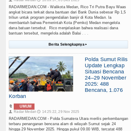
Radar Medan
18:09:37, 03 Des 2025
👤
🕔
RADARMEDAN.COM - Walikota Medan, Rico Tri Putra Bayu Waas
angkat bicara terkait dana bantuan dari Bank Dunia sebesar Rp 1,5
triliun untuk program pengendalian banjir di Kota Medan. Ia
membantah bahwa Pemerintah Kota (Pemko) Medan mengelola
dana batuan tersebut. Rico menjelaskan bahwa realisasi dana
bantuan tersebut, mengelola adalah Balai . . .
Berita Selengkapnya
▸
Polda Sumut Rilis
Update Lengkap
Situasi Bencana
24–29 November
2025: 488
Bencana, 1.076
Korban
🔖
UMUM
Radar Medan
14:25:22, 29 Nov 2025
👤
🕔
RADARMEDAN.COM - Polda Sumatera Utara merilis perkembangan
terbaru penanganan bencana alam di wilayah Sumut sejak 24
hingga 29 November 2025. Hingga pukul 09.00 WIB, tercatat 488