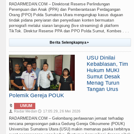
RADARMEDAN.COM – Direktorat Reserse Perlindungan
Perempuan dan Anak (PPA) dan Pemberantasan Perdagangan
Orang (PPO) Polda Sumatera Utara mengungkap kasus dugaan
tindak pidana penyiaran dan penyediaan konten bermuatan
pornografi melalui siaran langsung (live streaming) di platform
TikTok. Direktur Reserse PPA dan PPO Polda Sumut, Kombes . . .
Berita Selengkapnya
▸
USU Dinilai
Kebablasan, Tim
Hukum MUKI
Sumut Desak
Menag Turun
Tangan Urus
Polemik Gereja POUK
🔖
UMUM
Radar Medan
17:05:29, 26 Mei 2026
👤
🕔
RADARMEDAN.COM – Gelombang perlawanan jemaat terhadap
rencana pengosongan paksa Gedung Gereja Oikoumene (POUK)
Universitas Sumatera Utara (USU) makin memanas paska terbitnya