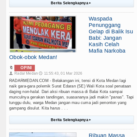
Berita Selengkapnya
▸
Waspada
Penunggang
Gelap di Balik Isu
Babi: Jangan
Kasih Celah
Mafia Narkoba
Obok-obok Medan!
🔖
OPINI
Radar Medan
11:55:43, 01 Mar 2026
👤
🕔
RADARMEDAN.COM - Belakangan ini, tensi di Kota Medan lagi
naik gara-gara polemik Surat Edaran (SE) Wali Kota soal penataan
daging non-halal. Dari aksi ribuan massa di Balai Kota sampai
munculnya gerakan tandingan, suasananya jadi makin "panas". Tapi
tunggu dulu, warga Medan jangan mau cuma jadi penonton yang
gampang disulut. Kita harus . . .
Berita Selengkapnya
▸
Ribuan Massa