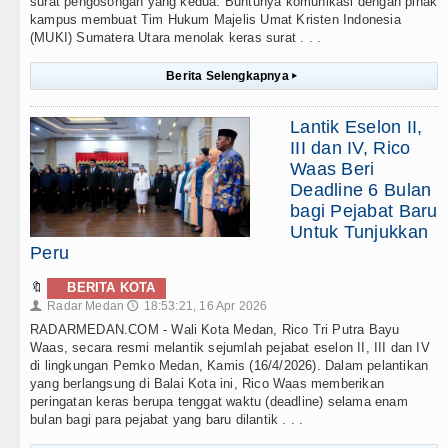
surat pengosongan yang kedua. Buntunya komunikasi dengan pihak
kampus membuat Tim Hukum Majelis Umat Kristen Indonesia
(MUKI) Sumatera Utara menolak keras surat . . .
Berita Selengkapnya
▸
Lantik Eselon II,
III dan IV, Rico
Waas Beri
Deadline 6 Bulan
bagi Pejabat Baru
Untuk Tunjukkan
Peru
🔖
BERITA KOTA
Radar Medan
18:53:21, 16 Apr 2026
👤
🕔
RADARMEDAN.COM - Wali Kota Medan, Rico Tri Putra Bayu
Waas, secara resmi melantik sejumlah pejabat eselon II, III dan IV
di lingkungan Pemko Medan, Kamis (16/4/2026). Dalam pelantikan
yang berlangsung di Balai Kota ini, Rico Waas memberikan
peringatan keras berupa tenggat waktu (deadline) selama enam
bulan bagi para pejabat yang baru dilantik . . .